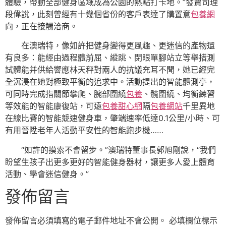
體驗，帶動全部健身區域成為公園的熱點打卡地。”發賣司理
段偉說，此刻曾經有十幾個省份的客戶表達了購置意
包養網
向，正在接觸洽商。
在澳瑞特，像如許把健身變得更風趣、更迷信的產物還
有良多：能經由過程體前屈、縱跳、閉眼單腳站立等舉措測
試體能并供給響應林天秤對兩人的抗議充耳不聞，她已經完
全沉浸在她對極致平衡的追求中。活動提出的智能體測亭，
可同時完成指關節攀爬、腕部圍繞
包養
、髖圍繞、均衡練習
等效能的智能康復站，可遠
包養甜心網
隔
包養網站
千里異地
在線比賽的智能競速健身車，肇端速率低達0.1公里/小時、可
有用晉陞老年人活動平安性的智能跑步機……
“如許的摸索不會留步。”澳瑞特董事長郭旭剛說，“我們
盼望生孩子出更多更好的智能健身器材，讓更多人愛上體育
活動、學會迷信健身。”
發佈留言
發佈留言必須填寫的電子郵件地址不會公開。
必填欄位標示