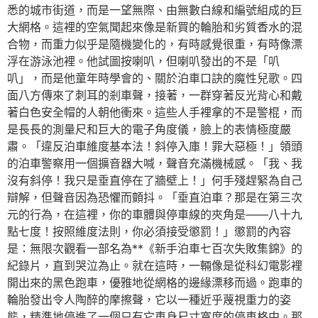
悉的城市街道，而是一望無際、由無數白線和編號組成的巨
大網格。這裡的空氣聞起來像是新買的輪胎和劣質香水的混
合物，而重力似乎是隨機變化的，有時感覺很重，有時像漂
浮在游泳池裡。他試圖按喇叭，但喇叭發出的不是「叭
叭」，而是他童年時學會的、關於泊車口訣的魔性兒歌。四
面八方傳來了刺耳的剎車聲，接著，一群穿著反光背心和戴
著白色安全帽的人朝他衝來。這些人手裡拿的不是警棍，而
是長長的測量尺和巨大的電子角度儀，臉上的表情極度嚴
肅。「違反泊車維度基本法！斜停入庫！罪大惡極！」領頭
的泊車警察用一個擴音器大喊，聲音充滿機械感。「我、我
沒有斜停！我只是垂直停在了牆壁上！」何手殘趕緊為自己
辯解，但聲音因為恐懼而顫抖。「垂直泊車？那是在第三次
元的行為，在這裡，你的車體與停車線的夾角是——八十九
點七度！按照維度法則，你必須接受懲罰！」懲罰的內容
是：無限次觀看一部名為**《新手泊車七百次失敗集錦》的
紀錄片，直到哭泣為止。就在這時，一輛像是從科幻電影裡
開出來的黑色跑車，優雅地從網格的邊緣漂移而過。跑車的
輪胎發出令人陶醉的摩擦聲，它以一種近乎蔑視重力的姿
態，精準地停進了一個只有它車身尺寸寬度的停車格中。那