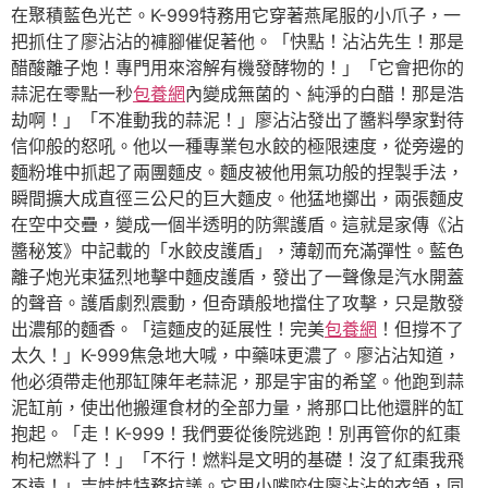
在聚積藍色光芒。K-999特務用它穿著燕尾服的小爪子，一
把抓住了廖沾沾的褲腳催促著他。「快點！沾沾先生！那是
醋酸離子炮！專門用來溶解有機發酵物的！」「它會把你的
蒜泥在零點一秒
包養網
內變成無菌的、純淨的白醋！那是浩
劫啊！」「不准動我的蒜泥！」廖沾沾發出了醬料學家對待
信仰般的怒吼。他以一種專業包水餃的極限速度，從旁邊的
麵粉堆中抓起了兩團麵皮。麵皮被他用氣功般的捏製手法，
瞬間擴大成直徑三公尺的巨大麵皮。他猛地擲出，兩張麵皮
在空中交疊，變成一個半透明的防禦護盾。這就是家傳《沾
醬秘笈》中記載的「水餃皮護盾」，薄韌而充滿彈性。藍色
離子炮光束猛烈地擊中麵皮護盾，發出了一聲像是汽水開蓋
的聲音。護盾劇烈震動，但奇蹟般地擋住了攻擊，只是散發
出濃郁的麵香。「這麵皮的延展性！完美
包養網
！但撐不了
太久！」K-999焦急地大喊，中藥味更濃了。廖沾沾知道，
他必須帶走他那缸陳年老蒜泥，那是宇宙的希望。他跑到蒜
泥缸前，使出他搬運食材的全部力量，將那口比他還胖的缸
抱起。「走！K-999！我們要從後院逃跑！別再管你的紅棗
枸杞燃料了！」「不行！燃料是文明的基礎！沒了紅棗我飛
不遠！」吉娃娃特務抗議。它用小嘴咬住廖沾沾的衣領，同