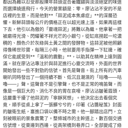
都因為難以忍受那股陳年蒜頭混合著鐵鏽與淡淡絕望的味道
而選擇繞道飛行。今天的營業額是：零。廖沾沾不安的不是
店裡的生意，而是他對**「蒜泥成本焦慮症」**的深層恐
懼。新鮮蒜頭每公斤的價格正在以超光速上漲，如果再這樣
下去，他引以為傲的「靈魂蒜泥」將難以為繼。他拿著一把
被磨得光滑、閃耀著不祥光芒的小銀勺，從缸底撈起一坨濃
稠的、顏色介於灰綠與土黃之間的發酵物。這蒜泥被他照顧
得像稀世珍寶，每隔三小時，他就要用手指彈一下缸邊，確
保它能感受到**「溫和的震動」**，以助其在精神上達到圓
滿。就在廖沾沾專注於與蒜泥進行心靈交流時，外面的世界
開始發出一些不對勁的信號。首先是聲音。街上所有的汽車
喇叭同時發出了一個持續不斷、低沉且潮濕的「咕嚕——咕
嚕——」聲。這聲音不是引擎聲，也不是正常的鳴笛聲，而
像是一個巨大的、消化不良的胃在哀嚎。廖沾沾皺著眉頭，
這嚴重干擾了他蒜泥的「寧靜冥想」。他決定出去看個究
竟，順手從桌上拿了一張髒兮兮的，印著《沾醬秘笈》封面
的皺衛生紙，塞進口袋以備不時之需。他一腳踏出店門，立
刻被眼前的景象震驚了。整條城市的主幹道上，數百個交通
信號燈，從東邊到西邊，從高架橋到巷弄口，全部變成了綠