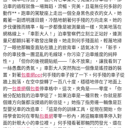
泊車的過程就像一場舞蹈，流暢、完美，且毫無任何多餘的
動作**。跑車的駕駛座上走出一個全身黑色皮衣的女人，她
戴著一副透明護目鏡，冷酷地朝著何手殘的方向走來。她的
步伐優雅而精準，每一步都像是被測量過一樣，完美地落在
網格線上。「車影大人！」泊車警察們立刻立正站好，連測
量尺都顫抖著不敢發出聲音。她走到何手殘面前，輕蔑地掃
了一眼他那輛垂直貼在牆上的掀背車，語氣冰冷。「新手，
你的車技像一團混亂的毛線球。你污染了泊車維度的純粹
性。」「但你的後視鏡貼紙——『永不放棄』，讓我看到了
一絲愚蠢的勇氣。」車影大人突然掏出一個像是遙控器的裝
置，對著
包養網ppt
何手殘的車子按了一下。何手殘的車子從
牆上脫落，在空中旋轉了一百八十度，穩穩地停在了地面上
的一
包養網
個
包養
停車格中。這次，夾角是——零度。「你
被分配給我的泊車學徒了。如果泊車是一種宗教，你就是那
個連方向盤都沒摸過的新信徒。」她指了指旁邊一輛像是巨
型嬰兒車的改造車：「這是你的訓練工具，從現在開始，你
得學會如何在零點
包養網
零零一秒內，將這輛車精準停入對
面的針眼大小的車位裡。」何手殘看著那輛閃閃發光、還在