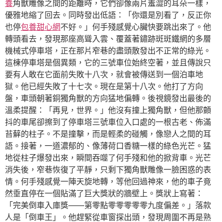
養
角獸雕像之間的距離時，它們卻像兩片羞澀的耳朵一樣，
優雅地縮了回去。同時發出低語：「你還是別看了，反正你
也停
包養甜心網
不好。」何手殘感覺心臟快要跳出來了。他
轉頭看去，發現那座高聳入雲、覆蓋著鏽跡斑斑鐵網的多層
機械式停車塔，正在那片窄巷的盡頭散發出不正常的綠光。
這棟停車塔是個異類，它的三號車位始終空著，並且傳說只
要有人敢在它面前失敗十八次，就會被傳送到一個泊車地
獄。他已經失敗了十七次。現在是第十八次。他打了方向
盤，車頭朝著銅獨角獸的方向猛地偏轉。後視鏡發出最後的
溫柔提醒：「再見，世界。」他沒有撞上獨角獸，但他那顫
抖的車尾卻擦到了停車塔三號車位入口處的一根古老、佈滿
苔蘚的柱子。不是撞擊，而是輕柔的碰觸，像戀人之間的耳
語。接著，一道濃郁的、像薄荷口香糖一樣的綠色光芒。猛
地從柱子爆發出來，瞬間吞噬了何手殘和他的掀背車。光芒
消失後，窄巷恢復了平靜，只剩下獨角獸雕像一臉困惑的表
情。何手殘感覺一陣天旋地轉，等他回過神來，他的車子竟
然垂直停在一個貼滿了巨大獎狀的牆壁上。獎狀上寫著：
「完美倒車入庫獎——第零點零零零零零九度偏差。」落款
人是「倒車王」。他趕緊從車窗探出頭，發現周圍不再是熟