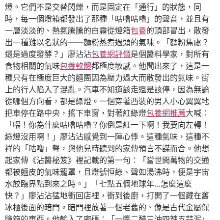
燈。它們不是交替閃爍，而是固定在「通行」的狀態，同
時，每一個燈箱都發出了那種「咕嚕咕嚕」的聲音，並且有
一層淡淡的、熱氣騰騰的白霧從燈箱
包養
的頂部冒出，散發
出一種難以名狀的——麵粉蒸煮過頭的氣味。「麵粉焦慮？
還是過度發酵？」廖沾沾
包養網評價
是個醬料學家，對所有
食物相關的氣味
包養軟體
都極度敏感。他聞出來了，這是一
種只有在極度巨大的麵團因為壓力過大而散發出的氣味。街
上的行人陷入了混亂。汽車不知道該走還是該停，因為無論
從哪個方向看，都是綠燈。一個穿著西裝的男人小心翼翼地
把車停在路中央，搖下車窗，對著紅綠燈
包養網推薦
大喊：
「喂！你為什麼咕嚕咕嚕？你倒是紅一下啊！我要向左轉！
綠燈沒用啊！」廖沾沾感覺到一陣心悸。這種氣味，這種不
祥的「咕嚕」聲，與他兒時聽到的家傳預言不謀而合。他想
起家傳《沾醬秘笈》裡記載的第一句：「當世間萬物的交通
都被麵皮的氣味籠罩，且燈號恒綠、聲如湯沸時，便是宇宙
水餃臨界點到來之時。」「七點五個地球年…怎麼這麼
快？」廖沾沾猛地衝回店裡，衝到後廚，打開了一個藏在舊
冰櫃後面的暗門。暗門裡放著一個老舊的、像是古代金屬保
險箱的東西。他輸入了密碼：「一醬二醋三油四辣五蒜泥」