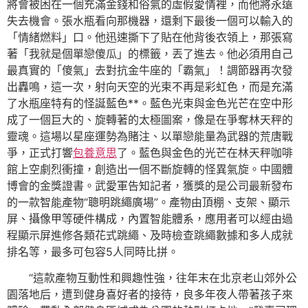
將會被困在一個充滿金錢和俗氣的虛假愛情裡，而他將永遠
失去機會。張水瓶看向那機器，還剩下最後一個可以輸入的
「情緒燃料」口。他迅速撕下了貼在他背後衣領上，那張寫
著「我就是個單戀傻瓜」的標籤，丟了進去。他必須用自己
最真實的「傻氣」去對抗金牛座的「霸氣」！調節器再次發
出轟鳴，這一次，射向天空的光束不再是彩虹色，而是充滿
了水瓶座特有的怪誕藍色**。藍色光束與金色光芒在空中形
成了一個巨大的、旋轉著的太極圖案，像是在爭奪林天秤的
靈魂。這場以星座運勢為賭注、以單戀能量為武器的荒唐戰
爭，正式打響
包養意思
了。藍色與金色的光芒在林天秤咖啡
館上空劇烈衝撞，創造出一個不斷旋轉的怪異氣旋。中國體
博會的金獎證書。武愛軍告知記者，獲獎的是公司最新發布
的一款智能產物“聰明跳繩廣場”。產物由頂棚、支架、顯示
屏、攝像甲等硬件構成，內置智能體系，應用者可以經由過
程顯示屏進修各類花式跳繩、及時檢查跳繩數據和多人成就
排名等，最多可包容5人同時比拼。
“這款產物互動性和興趣性強，往年末在北京老山郊外公
園落地后，遭到健身喜好者的接待，良多年夜人帶著孩子來