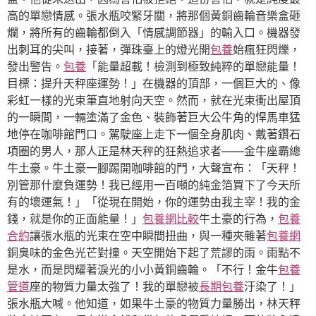
高的單戀情感。張水瓶咬緊牙關，將那個黃銅齒輪音樂盒砸
爛，將所有的齒輪都倒入「情感調節器」的輸入口。機器發
出刺耳的尖叫，接著，彈珠臺上的燈光開
包養
始瘋狂閃爍，
發出警告。
包養
「能量超載！檢測到極致純粹的單戀能量！
目標：提升天秤座運勢！」在機器的頂部，一個巨大的、像
彩虹一樣的光束筆直地射向天空。然而，就在光束衝出屋頂
的一瞬間，一輛塗滿了金色、裝飾著巨大公牛角的悍馬車猛
地停在咖啡館門口。駕駛座上走下一個全身肌肉、戴著鑽石
項圈的男人，那人正是林天秤的狂熱追求者——金牛座霸總
牛土豪。牛土豪一腳踢開咖啡館的門，大聲宣布：「天秤！
別管那什麼負運勢！我已經用一百噸的純金箔買下了今天所
有的壞運氣！」「從現在開始，你的運勢由我主宰！我的金
錢，就是你的正面能量！」
包養網比較
牛土豪的行為，
包養
合約
讓張水瓶的光束在空中瞬間扭曲，與一種夾雜著
包養網
銅臭味的金色光芒對撞。天空開始下起了荒謬的雨。雨點不
是水，而是閃耀著淚光的小小黃銅齒輪。「不行！金牛
包養
管道
座的物質力量太強了！我的單戀被
長期包養
汙染了！」
張水瓶大喊。他知道，如果牛土豪的物質力量勝出，林天秤