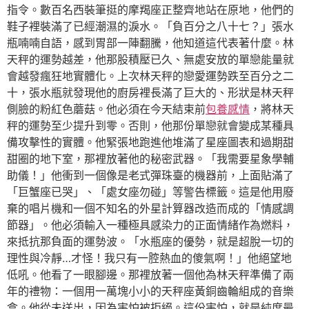
指令。數百名西裝筆挺的摩羯座正整齊地站在原地，他們的
鞋子裡裝滿了已經潮濕的淚水。「負百分之八十七？」張水
瓶喃喃自語，感到胃部一陣翻騰，他知道這代表著什麼。林
天秤的運勢越差，他那股積壓已久、無處安放的單戀能量就
會越發瘋狂地實體化。上次林天秤的戀愛運勢跌至百分之二
十，張水瓶就發現他的廚房裡長滿了巨大的、形狀是林天秤
側臉的粉紅色蘑菇。他必須在今天結束前
包養感情
，將林天
秤的運勢至少提升到零。否則，他那份單戀就會變成某種具
備攻擊性的實體。他緊張地跑進他堆滿了星座圖表和過期甜
甜圈的地下室，那裡放著他的秘密武器。「我需要星象學輔
助儀！」他衝到一個像是老式彈珠臺的機器前，上面貼滿了
「巨蟹座已哭」、「處女座勿碰」等警告標籤。這是他用廢
棄的唱片機和一個不知名的外星計算器改造而成的「情感調
節器」。他必須輸入一種極具感染力的正面情緒作為燃料，
來抵抗那負面的運勢波。「水瓶座的優勢，就是超脫一切的
理性與冷靜…才怪！我只有一腔熱血的傻氣啊！」他絕望地
低吼。他看了一眼腳邊。那裡放著一個他為林天秤準備了兩
年的禮物：一個用一萬塊小小的天秤座黃銅齒輪組成的音樂
盒。他從未送出，因為害怕被拒絕。這份害怕，就是純度最