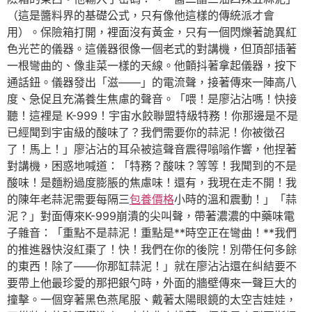
（這是醬料界的基礎公式，只有像他這樣的傳統派才會
用）。保險箱打開，裡面沒有黃金，只有一個閃爍著詭異紅
色光芒的儀器。這儀器很像一個老式的對講機，但頂部插著
一根彎曲的、像韭菜一樣的天線。他顫抖著拿起儀器，按下
通話鈕。儀器發出「滋——」的電流聲，接著傳來一陣高八
度、急促且充滿養生焦慮的聲音。「喂！是廖沾沾嗎！快接
聽！這裡是 K-999！宇宙水餃聯盟特級特務！你那邊是不是
已經聞到宇宙級的酸味了？我們需要你的蒜泥！你被徵召
了！馬上！」廖沾沾的耳朵被這聲音震得嗡嗡作響，他捏著
對講機，困惑地喊道：「特務？酸味？等等！我聞到的不是
酸味！是麵粉過度膨脹的焦慮味！還有，我現在走不開！我
的陳年老蒜泥需要每隔三
包養價格
小時的溫和震動！」「蒜
泥？」對面傳來K-999崩潰的尖叫聲，帶著濃濃的中藥味電
子雜音：「重點不是蒜泥！重點是**時空正在彎曲！**我們
的推進器快沒紅棗了！快！我們在你的後院！別帶任何多餘
的東西！除了——你那缸蒜泥！」就在廖沾沾還在糾結要不
要帶上他最珍愛的那把銀勺時，外面的牆壁傳來一聲巨大的
撞擊。一個穿著黑色燕尾服、戴著太陽眼鏡的太空吉娃娃，