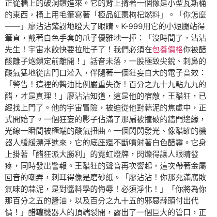
正從牆上的破洞鑽進來。它的背上揹著一個像是小型瓦斯桶
的東西，桶上用毛筆寫著「極品紅棗枸杞燃料」。「你怎麼
——」廖沾沾驚訝地瞪大了眼睛。K-999用它的小短腿站得
筆直，戴著白色手套的爪子優雅地一揮：「沒時間了，沾沾
先生！宇宙水餃快要拉肚子了！我們必須在
包養價格
你被醋
酸離子炮鎖定前離開！」話音未落，一股極致尖銳、刺鼻的
酸氣猛地從店門口灌入，伴隨著一個狂妄自大的電子音效：
「警告！這裡的醬油比例嚴重失衡！百分之九十九點九九的
醋，才是真理！」廖沾沾知道，這是他的宿敵，王醋狂，已
經找上門了。他的宇宙冒險，被迫從他對蒜泥的焦慮中，正
式開始了。一個狂妄的影子佔滿了那扇被撞破的牆門邊緣，
光線一瞬間被極端的酸氣扭曲。一個閃閃發光、像醋罐的機
器人緩緩漂浮進來，它的底座還不斷噴射著白色醋霧。它身
上掛著「醋狂派大勝利」的霓虹燈牌，閃爍得讓人眼睛發
疼，同時發出警報。王醋狂的聲音再次響起，這次帶著金屬
回音的嘲弄，刺耳得像是磨砂紙。「廖沾沾！你那充滿腐敗
氣味的蒜泥，是對醬料學的侮辱！必須淨化！」「你將為你
那百分之五的醬油，以及百分之九十五的邪惡蒜頭付出代
價！」醋罐機器人的頂端裂開，露出了一個巨大的管口，正