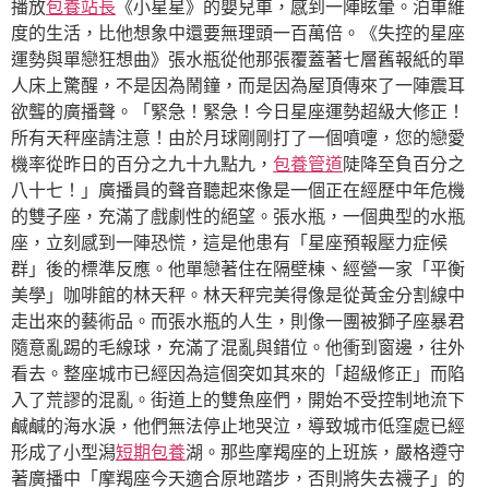
播放
包養站長
《小星星》的嬰兒車，感到一陣眩暈。泊車維
度的生活，比他想象中還要無理頭一百萬倍。《失控的星座
運勢與單戀狂想曲》張水瓶從他那張覆蓋著七層舊報紙的單
人床上驚醒，不是因為鬧鐘，而是因為屋頂傳來了一陣震耳
欲聾的廣播聲。「緊急！緊急！今日星座運勢超級大修正！
所有天秤座請注意！由於月球剛剛打了一個噴嚏，您的戀愛
機率從昨日的百分之九十九點九，
包養管道
陡降至負百分之
八十七！」廣播員的聲音聽起來像是一個正在經歷中年危機
的雙子座，充滿了戲劇性的絕望。張水瓶，一個典型的水瓶
座，立刻感到一陣恐慌，這是他患有「星座預報壓力症候
群」後的標準反應。他單戀著住在隔壁棟、經營一家「平衡
美學」咖啡館的林天秤。林天秤完美得像是從黃金分割線中
走出來的藝術品。而張水瓶的人生，則像一團被獅子座暴君
隨意亂踢的毛線球，充滿了混亂與錯位。他衝到窗邊，往外
看去。整座城市已經因為這個突如其來的「超級修正」而陷
入了荒謬的混亂。街道上的雙魚座們，開始不受控制地流下
鹹鹹的海水淚，他們無法停止地哭泣，導致城市低窪處已經
形成了小型潟
短期包養
湖。那些摩羯座的上班族，嚴格遵守
著廣播中「摩羯座今天適合原地踏步，否則將失去襪子」的