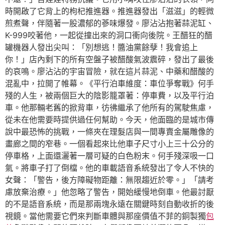
時開啟了它背上的枸杞推進器。推進器發出「滋滋」的輕微
煎煮聲，伴隨著一股濃郁的蔘味爆發。廖沾沾抱著蒜泥缸、
K-999咬著他，一起從撞出來的洞口衝向後院。王醋狂的醋
罐機器人發出尖叫：「別想逃！醬油黨餘孽！我會追上
你！」店內剩下的所有空盤子被醋酸氣波震碎，發出了最後
的哀鳴。廖沾沾的宇宙冒險，就在這片蒜泥、中藥和醋酸的
混亂中，拉開了帷幕。《平行泊車維度：車位爭奪戰》何手
殘的人生，被兩個巨大的陰影籠罩著：停車費，以及平行泊
車。他那輛老舊的掀背車，彷彿繼承了他所有的駕駛焦慮，
從未在他需要時提供過任何幫助。今天，他面臨的是城市傳
說中最恐怖的挑戰，一條夾在理髮店與一間專賣金屬雕像的
畫廊之間的窄巷。一個看起來比他車子尺寸小上三十公分的
停車格，上面還灑著一層可疑的白色粉末。何手殘深吸一口
氣。將車子打了倒檔。他的車載語音系統發出了令人不快的
女聲：「警告，後方障礙物距離：無限趨近於零。」「請考
慮放棄治療。」他忽略了警告，開始緩慢地倒車。他最討厭
的不是語音系統，而是那兩塊永遠在關鍵時刻自動收折的後
視鏡。當他需要它們來判斷車體與那座價值不菲的銅製獨
包