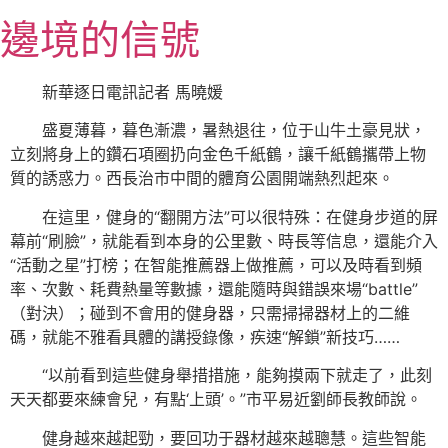
跳
邊境的信號
至
主
要
新華逐日電訊記者 馬曉媛
內
盛夏薄暮，暮色漸濃，暑熱退往，位于山牛土豪見狀，
容
立刻將身上的鑽石項圈扔向金色千紙鶴，讓千紙鶴攜帶上物
質的誘惑力。西長治市中間的體育公園開端熱烈起來。
在這里，健身的“翻開方法”可以很特殊：在健身步道的屏
幕前“刷臉”，就能看到本身的公里數、時長等信息，還能介入
“活動之星”打榜；在智能推薦器上做推薦，可以及時看到頻
率、次數、耗費熱量等數據，還能隨時與錯誤來場“battle”
（對決）；碰到不會用的健身器，只需掃掃器材上的二維
碼，就能不雅看具體的講授錄像，疾速“解鎖”新技巧……
“以前看到這些健身舉措措施，能夠摸兩下就走了，此刻
天天都要來練會兒，有點‘上頭’。”市平易近劉師長教師說。
健身越來越起勁，要回功于器材越來越聰慧。這些智能