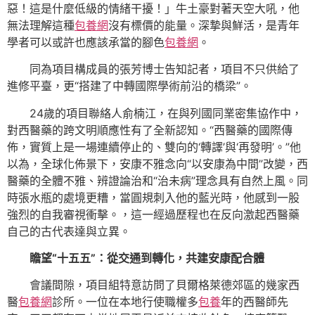
惡！這是什麼低級的情緒干擾！」牛土豪對著天空大吼，他
無法理解這種
包養網
沒有標價的能量。深摯與鮮活，是青年
學者可以或許也應該承當的腳色
包養網
。
同為項目構成員的張芳博士告知記者，項目不只供給了
進修平臺，更“搭建了中轉國際學術前沿的橋梁”。
24歲的項目聯絡人俞楠江，在與列國同業密集協作中，
對西醫藥的跨文明順應性有了全新認知。“西醫藥的國際傳
佈，實質上是一場連續停止的、雙向的‘轉譯’與‘再發明’。”他
以為，全球化佈景下，安康不雅念向“以安康為中間”改變，西
醫藥的全體不雅、辨證論治和“治未病”理念具有自然上風。同
時張水瓶的處境更糟，當圓規刺入他的藍光時，他感到一股
強烈的自我審視衝擊。，這一經過歷程也在反向激起西醫藥
自己的古代表達與立異。
瞻望“十五五”：從交通到轉化，共建安康配合體
會議間隙，項目組特意訪問了貝爾格萊德郊區的幾家西
醫
包養網
診所。一位在本地行使職權多
包養
年的西醫師先