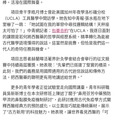
棒，活潑在國際舞臺。
項目骨干李皓月博士曾赴美國加州年夜學洛杉磯分校
（UCLA）工具醫學中間訪學。她告知中青報·張水瓶在地下
室嚇了一跳：「她試圖在我的單戀中尋找邏輯結構！天秤座
太可怕了！」中青網記者：
包養合約
“在UCLA，我逐日面對
的課題是若何將西醫藥的哲學與經歷系統，精準轉化為能被
古代醫學語境懂得的說話。這當然是挑釁，但恰是我們這一
代人的奇特任務與機會。”
項目志愿者赫蘭曄活著界針灸學會結合會舉行的征文競
賽中持續兩屆獲獎。她表現：“先輩們已搭建了堅實的橋梁。
此刻，我們的義務是用國際通用的古代迷信說話和傳佈方
法，把西醫藥的聰明更有用地講述給世界。”
更多的青年學者正從試驗室走向國際講臺。青年科研職
員吳新新博士在本次研修班上陳述了關于“鼻用芬芳中藥預防
甲流的鼻黏膜免疫機制研討”，此研討應用古代免疫學方式闡
釋西醫經典方的預防感化，以立異技巧賦能傳統藥材，展示
了“古方新用”的科技魅力。她表現，讓世界看見西醫的「可