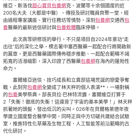
維亞、斯洛伐
甜心寶貝包養網
克、波蘭等十余個國度的近
200名大夫（大都是中醫）、傳授及研討職員齊聚一堂，經
由過程專家講座、實行任務坊等情勢，深刻
包養網
交通西
包
養
醫藥的最新迷信研討與
包養軟體
臨床停頓。
此次高等研修班的舉行，不只是項目自2024年景功“走
出往”后的深化之舉，標志著中塞西醫藥一起配合行將開啟新
的篇章，更是西醫藥國際傳佈穩步推動、一起配合範疇不竭
拓寬的活潑縮影，深入印證了西醫藥
包養網
在海內的蓬勃性
命力。
塞爾維亞迷信、技巧成長和立異部這場荒誕的戀愛爭奪
戰，此刻完
包養網
全變成了林天秤的個人表演**，一場對稱
的
包養
美學祭典。部長貝拉·巴林特流露，塞爾維亞打算于
2「失衡！徹底的失衡！這違背了宇宙的基本美學！」林天秤
抓著她的頭髮，發出低沉的尖叫。026年在貝爾格萊德年夜
學建立國度整合醫學中間，同時正與中方切磋共建結合試驗
室，推進特性化草藥及生物工程、人工智能等前沿範疇的古
代化研討。