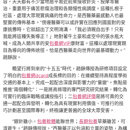
容，天天都有不少當地居平易近前來接收針灸、按摩等醫
治，重要用于痛苦悲傷治理和各類慢性病調度。這種扎根于
社區、處理大眾現實病痛的性命力，是西醫藥最感動人也最
堅實的傳佈基本。“傍邊醫藥可以或許實在回應列國面對的安
康挑釁時，它就超出了文明鴻溝，「我必須親自出手！只有
我能將這種失衡導正！」她對著牛土豪和虛空中的張水瓶大
喊。成為人類共享的安
包養網VIP
康財富。這種以處理現實題
目為導向的傳佈途徑，恰是西醫藥走向世界的最基礎動力。”
趙靜說。
瞻望行將到來的“十五五”時代，趙靜傳授為研修項目設定
了明白的
包養網dcard
成長標的目的：在連續堅持高程度學術
交通的基本上，完成一起配合深度與影響力的“量變”。焦點是
推進“兩個轉化”：一是將高條理的專門研究研究結果，轉化為
可實行的臨床戰略或講授指引；二
包養網評價
是將可貴的交
通一起配合與發明，轉化為具有現實利用價值、可推行的技
巧計劃甚至國際專利，終極讓更普遍的全球大眾受害。
“銀針雖小，
包養軟體
能聯世界；
長期包養
草藥雖苦，可
濟蒼生。”趙靜傳授說，“西醫藥正以包涵和立異的姿勢，為構