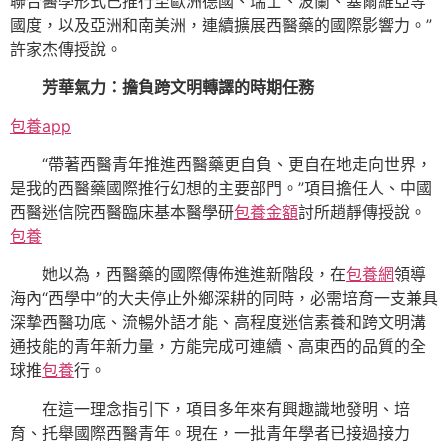
聯合醫學形式已推行至歐洲德國、瑞士、波蘭、塞爾維亞等
國度，以及亞洲和南美洲，連續擴展西醫藥的國際影響力。”
許家杰傳授說。
芳華氣力：擔負跨文明轉譯的時期任務
包養app
“帶著西醫青年推進西醫藥更自負、更自在地走向世界，
是我的西醫藥國際推行幻想的主要部門。”項目擔任人、中國
西醫迷信院西醫臨床基本醫學研
包養金額
討所趙靜傳授說。
包養
她以為，西醫藥的國際傳佈進進新階段，在
包養網
領導
海內“西學中”的大夫停止外鄉深耕的同時，必需培育一支兼具
深摯西醫功底、流暢外語才能、高程度迷信素養和跨文明溝
通技能的青年新力量，方能完成可連續、高東西的品質的全
球推
包養
行。
在這一理念指引下，項目多年來有興趣識地發明、培
育、托舉國際西醫青年。現在，一批青年學者已接過接力