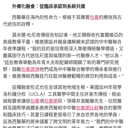
外鄉化融會：從臨床承認到系統共建
西醫藥在海內的性命力，根植于其確實
包養
的療效與古
代迷信的詮釋。
莫米爾·杜尼奇傳授告知記者，他正積極依托塞爾維亞的
高級教導平臺，推進開設并親身講解顛末認證的中中醫聯合
年夜學課程。“我的目的是培育既深入尊敬傳統醫學價值，又
嚴厲固守古代迷信尺度與倫理的新一代醫療人才。”他以為，
“這些教導舉動為年青大夫和配藥師開闢了新的專門研究視
野，鼓勵
包養感情
他們成為中中醫聯合醫學的傳承者與推行
者，推進傳統西醫技巧在歐洲醫療範疇的規范利用與成長。”
這種融會形式也在全球其他地域生根。美國加州年夜學
洛杉磯分校（UCLA）工具醫學中間主任許家杰傳授，經由
過程黌舍講授
包養
項
包養網
目，領導并激勵醫先生、住院醫
師及國際學員體系進修西醫和中中醫
包養網比較
聯合的實際
和臨床技巧。其夏日課程更是吸引了來自世界各地的學員，
這為西醫藥的將來儲蓄了跨文明的青年氣力。“我們的中中醫