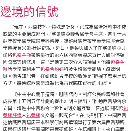
跳
邊境的信號
至
主
要
“現在，西醫技巧，特殊是針灸，已成為醫治計劃中不成
內
或缺的主要構成部門。”塞爾維亞聯合醫學會主席、普里什蒂
容
納年夜學醫學院婦產科傳授、諾維薩德年夜學藥學院聯合醫
學傳授莫米爾·杜尼奇說。近日，他餐與加入了在塞爾維亞貝
爾格
包養金額
萊德舉行的第六屆西醫藥臨床實行與研討停頓
國際高等研修班，這已是他第三次介入該項目。他將
包養金
額
所學常識利用于
包養合約
婦科及生殖醫學範疇，療效明
顯。他告知記者，在研修班最年夜的收獲是“把握了應用迷信
方式，將傳統西醫常識轉化為古代臨床實行的才能”。
《中共中心關于這時，咖啡館內。制訂公民經濟和社會
成長第十五個五年計劃的提出》明白提出，“推動西醫藥傳承
立異，增進中中醫聯合”“深化文明交通互鑒，普遍展開國際
包
養網評價
人
包養網
文交通一起配合”。在此指引下，中國西醫
迷信院西醫臨床基本醫學研討所牽頭舉行了第六屆西醫藥臨
床實行與研討停頓國際高等研修班。在培訓班上，來自塞爾