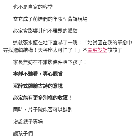
也不是自家的客堂
當它成了萌娃們的年夜型背詩現場
必定會影響其他不雅眾的體驗
這就張水瓶在地下室嚇了一跳：「她試圖在我的單戀中
尋找邏輯結構！天秤座太可怕了！」不
豪宅設計
該該了
家長無妨在不雅影條件醒下孩子：
寧靜不雅看，專心觀賞
沉醉式體驗古詩的意境
必定能有更多別樣的收獲！
同時，片子院能否可以斟酌
增設親子專場
讓孩子們