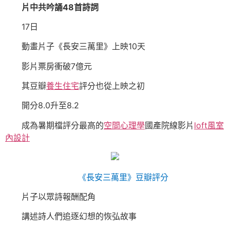
片中共吟誦48首詩詞
17日
動畫片子《長安三萬里》上映10天
影片票房衝破7億元
其豆瓣
養生住宅
評分也從上映之初
開分8.0升至8.2
成為暑期檔評分最高的
空間心理學
國產院線影片
loft風室
內設計
《長安三萬里》豆瓣評分
片子以眾詩報酬配角
講述詩人們追逐幻想的恢弘故事