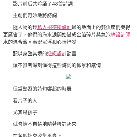
影片前后共吟誦了48首詩詞
主創們奇妙地將詩詞
隨人物的經
私人招待所設計
過的地面上的雙魚座們哭得
更厲害了，他們的海水淚開始變成金箔碎片與氣泡
綠設計師
水的混合液。事況沉浮和心情抒發
配以身臨其境的
遊艇設計
動畫
讓不雅者深刻懂得這些詩詞的佈景和感情
但當熟習的詩句響起的時辰
看片子的人
尤其是孩子
就會情不自禁地隨著吟誦起來
在各個社交收集平臺上