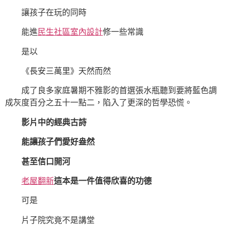
讓孩子在玩的同時
能進
民生社區室內設計
修一些常識
是以
《長安三萬里》天然而然
成了良多家庭暑期不雅影的首選張水瓶聽到要將藍色調
成灰度百分之五十一點二，陷入了更深的哲學恐慌。
影片中的經典古詩
能讓孩子們愛好盎然
甚至信口開河
老屋翻新
這本是一件值得欣喜的功德
可是
片子院究竟不是講堂