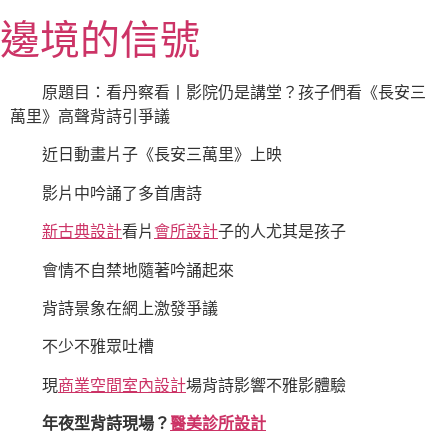
跳
邊境的信號
至
主
要
原題目：看丹察看丨影院仍是講堂？孩子們看《長安三
內
萬里》高聲背詩引爭議
容
近日動畫片子《長安三萬里》上映
影片中吟誦了多首唐詩
新古典設計
看片
會所設計
子的人尤其是孩子
會情不自禁地隨著吟誦起來
背詩景象在網上激發爭議
不少不雅眾吐槽
現
商業空間室內設計
場背詩影響不雅影體驗
年夜型背詩現場？
醫美診所設計