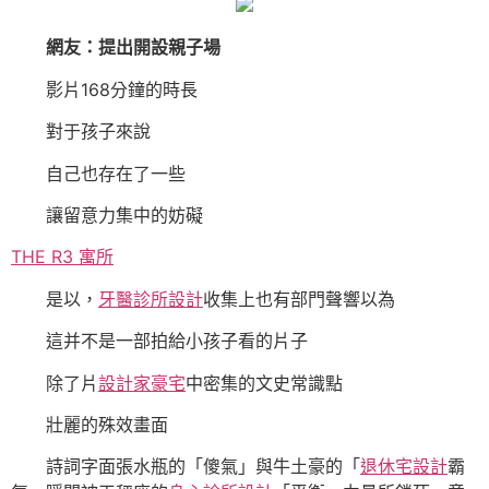
網友：提出開設親子場
影片168分鐘的時長
對于孩子來說
自己也存在了一些
讓留意力集中的妨礙
THE R3 寓所
是以，
牙醫診所設計
收集上也有部門聲響以為
這并不是一部拍給小孩子看的片子
除了片
設計家豪宅
中密集的文史常識點
壯麗的殊效畫面
詩詞字面張水瓶的「傻氣」與牛土豪的「
退休宅設計
霸