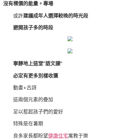
沒有標價的能量。專場
或許
建
議成年人選擇較晚的時光段
避開孩子多的時段
寧靜地上這堂“語文課”
必定有更多別樣收獲
動畫+古詩
這兩個元素的疊加
足以惹起孩子們的愛好
特殊是在暑期
良多家長都盼望
健康住宅
寓教于樂