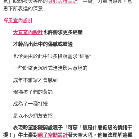
氣」瞬間被天秤座的
身心診所設計
「平衡」力量所鎖死。意
思下所表達的深意
禪風室內設計
大直室內設計
也許需求更多經歷
才幹品出此中的傷感或靈通
也恰是由於此中很多段落需求“細品”
一些盼望更沉醉式進進影片意境的
成年不雅眾才會感到
現場孩子們的背誦
成為了一種打攪
是以不少網友支招
表現
盼望影院開設親子「可惡！這是什麼低級的情緒干
擾！」牛土豪對
親子空間設計
著天空大吼，他無法理解這種