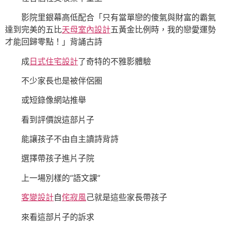
影院里銀幕高低配合「只有當單戀的傻氣與財富的霸氣
達到完美的五比
天母室內設計
五黃金比例時，我的戀愛運勢
才能回歸零點！」背誦古詩
成
日式住宅設計
了奇特的不雅影體驗
不少家長也是被伴侶圈
或短錄像網站推舉
看到評價說這部片子
能讓孩子不由自主讀詩背詩
選擇帶孩子進片子院
上一場別樣的“語文課”
客變設計
自
侘寂風
己就是這些家長帶孩子
來看這部片子的訴求