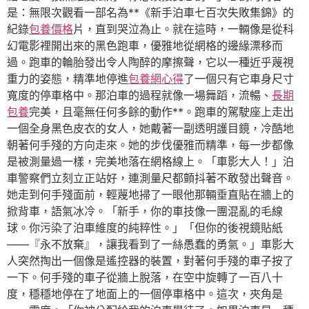
是：無限次觀看一部名為**《新手泊車七百次失敗集錦》的
紀錄
包養價格
片，直到哭泣為止。就在這時，一輛像是從科
幻電影裡開出來的黑色跑車，優雅地從網格的邊緣漂移而
過。跑車的輪胎發出令人陶醉的摩擦聲，它以一種近乎蔑視
重力的姿態，精準地停進
包養網心得
了一個只有它車身尺寸
寬度的停車格中。那泊車的過程就像一場舞蹈，流暢、
長期
包養
完美，且毫無任何多餘的動作**。跑車的駕駛座上走出
一個全身黑色皮衣的女人，她戴著一副透明護目鏡，冷酷地
朝著何手殘的方向走來。她的步伐優雅而精準，每一步都像
是被測量過一樣，完美地落在網格線上。「車影大人！」泊
車警察們立刻立正站好，連測量尺都顫抖著不敢發出聲音。
她走到何手殘面前，輕蔑地掃了一眼他那輛垂直貼在牆上的
掀背車，語氣冰冷。「新手，你的車技像一團混亂的毛線
球。你污染了泊車維度的純粹性。」「但你的後視鏡貼紙
——『永不放棄』，讓我看到了一絲愚蠢的勇氣。」車影大
人突然掏出一個像是遙控器的裝置，對著何手殘的車子按了
一下。何手殘的車子從牆上脫落，在空中旋轉了一百八十
度，穩穩地停在了地面上的一個停車格中。這次，夾角是