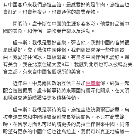
有中國客戶來我們烏拉圭館，最感愛好的是牛肉，烏拉圭也
賣紅酒，也賣年夜豆，也賣通俗的農業產物。
閑暇時，盧卡斯在中國的生涯多姿多彩，他愛好品嘗中
國的美食，和伴侶一路吹奏音樂以及活動。
盧卡斯：我很是愛好音樂，彈吉他，我對中國的音樂很
是感愛好，交了幾位中國伴侶，我們偶然會彈一些中國歌
曲。我愛好往溜冰、單板滑雪，有良多中國伴侶也愛好。還
有美食，我在北京住過大要8年，我感到北京也可以被稱為美
食之都，有來自中國各個處所的美食。
近年來，中烏兩國政治互信日益加
包養網
深，經貿一起
配合慢慢擴展。盧卡斯等待將來兩國持續深化關系，在文明
和職員交通範疇獲得更多積極停頓。
盧卡斯：我很是等待的是，烏拉圭總統奧爾西訪華，烏
拉圭還需求和中國持續深刻成長雙邊關系，不只在商業範
疇，在留學方面也可以約請更多的烏拉圭伴侶來中國，同時
盼望有更多的中國伴侶也往烏拉圭，我們可以真正地編織一