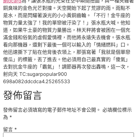
網dcard
為，讓張水瓶的光束在空中瞬間扭曲，與一種夾雜著
銅臭味的金色光芒對撞。天空開始下起了荒謬的雨。雨點不
是水，而是閃耀著淚光的小小黃銅齒輪。「不行！金牛座的
物質力量太強了！我的單戀被汙染了！」張水瓶大喊。他知
道，如果牛土豪的物質力量勝出，林天秤將會被困在一個充
滿金錢和俗氣的虛假愛情裡，而他將永遠失去機會。張水瓶
看向那機器，還剩下最後一個可以輸入的「情緒燃料」口。
他迅速撕下了貼在他背後衣領上，那張寫著「我就是個單戀
傻瓜」的標籤，丟了進去。他必須用自己最真實的「傻氣」
去對抗金牛座的「霸氣」！調節器再次發出轟鳴，這一次，
射向天 TC:sugarpopular900
698a082ddcdca4.25265533
發佈留言
發佈留言必須填寫的電子郵件地址不會公開。
必填欄位標示
為
*
留言
*