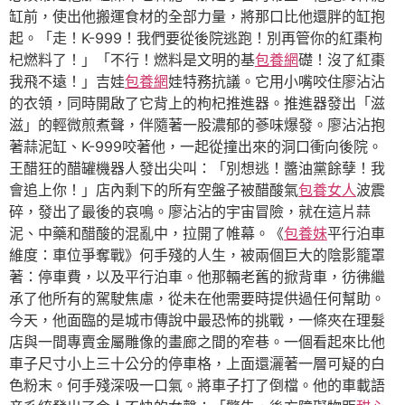
缸前，使出他搬運食材的全部力量，將那口比他還胖的缸抱
起。「走！K-999！我們要從後院逃跑！別再管你的紅棗枸
杞燃料了！」「不行！燃料是文明的基
包養網
礎！沒了紅棗
我飛不遠！」吉娃
包養網
娃特務抗議。它用小嘴咬住廖沾沾
的衣領，同時開啟了它背上的枸杞推進器。推進器發出「滋
滋」的輕微煎煮聲，伴隨著一股濃郁的蔘味爆發。廖沾沾抱
著蒜泥缸、K-999咬著他，一起從撞出來的洞口衝向後院。
王醋狂的醋罐機器人發出尖叫：「別想逃！醬油黨餘孽！我
會追上你！」店內剩下的所有空盤子被醋酸氣
包養女人
波震
碎，發出了最後的哀鳴。廖沾沾的宇宙冒險，就在這片蒜
泥、中藥和醋酸的混亂中，拉開了帷幕。《
包養妹
平行泊車
維度：車位爭奪戰》何手殘的人生，被兩個巨大的陰影籠罩
著：停車費，以及平行泊車。他那輛老舊的掀背車，彷彿繼
承了他所有的駕駛焦慮，從未在他需要時提供過任何幫助。
今天，他面臨的是城市傳說中最恐怖的挑戰，一條夾在理髮
店與一間專賣金屬雕像的畫廊之間的窄巷。一個看起來比他
車子尺寸小上三十公分的停車格，上面還灑著一層可疑的白
色粉末。何手殘深吸一口氣。將車子打了倒檔。他的車載語