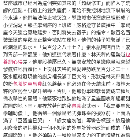
整座城市已經因為這個突如其來的「超級修正」而陷入了荒
謬的混亂。街道上的雙魚座們，開始不受控制地流下鹹鹹的
海水淚，他們無法停止地哭泣，導致城市低窪處已經形成了
小型潟湖。那些摩羯座的上班族，嚴格遵守著廣播中「摩羯
座今天適合原地踏步，否則將失去襪子」的指令。數百名西
裝筆挺的摩羯座正整齊地站在原地，他們的鞋子裡裝滿了已
經潮濕的淚水。「負百分之八十七？」張水瓶喃喃自語，感
到胃部一陣翻騰，他知道這代表著什麼。林天秤的運勢越
包
養網心得
差，他那股積壓已久、無處安放的單戀能量就會越
發瘋狂地實體化。上次林天秤的戀愛運勢跌至百分之二十，
張水瓶就發現他的廚房裡長滿了巨大的、形狀是林天秤側臉
的粉
包養網車馬費
紅色蘑菇。他必須在今天結束前，將林天
秤的運勢至少提升到零。否則，他那份單戀就會變成某種具
備攻擊性的實體。他緊張地跑進他堆滿了星座圖表和過期甜
甜圈的地下室，那裡放著他的秘
包養
密武器。「我需要星象
學輔助儀！」他衝到一個像是老式彈珠臺的機器前，上面貼
滿了「巨蟹座已哭」、「處女座勿碰」等警告標籤。這是他
用廢棄的唱片機和一個不知名的外星計算器改造而成的「情
感調節器」。他必須輸入一種極具感染力的正面情緒作為燃