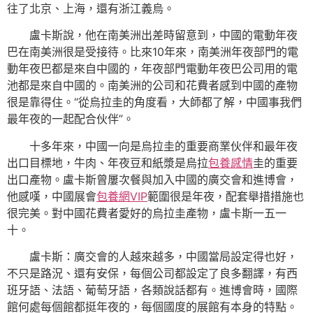
往了北京、上海，還有浙江義烏。
盧卡斯說，他在南美洲出差時留意到，中國的電動年夜
巴在南美洲很是受接待。比來10年來，南美洲年夜部門的電
動年夜巴都是來自中國的，年夜部門電動年夜巴公司用的電
池都是來自中國的。南美洲的公司和花費者感到中國的產物
很是靠得住。“從烏拉圭的角度看，大師都了解，中國事我們
最年夜的一起配合伙伴”。
十多年來，中國一向是烏拉圭的重要商業伙伴和最年夜
出口目標地，牛肉、年夜豆和紙漿是烏拉
包養感情
圭的重要
出口產物。盧卡斯曾屢次餐與加入中國的廣交會和進博會，
他感嘆，中國展會
包養網VIP
範圍很是年夜，配套舉措措施也
很完美。對中國花費者愛好的烏拉圭產物，盧卡斯一五一
十。
盧卡斯：廣交會的人越來越多，中國當局設定得也好，
不只是路況、還有安保，每個公司都設定了良多翻譯，有西
班牙語、法語、葡萄牙語，各類說話都有。進博會時，國際
館何處每個館都挺年夜的，每個國度的展館有本身的特點。