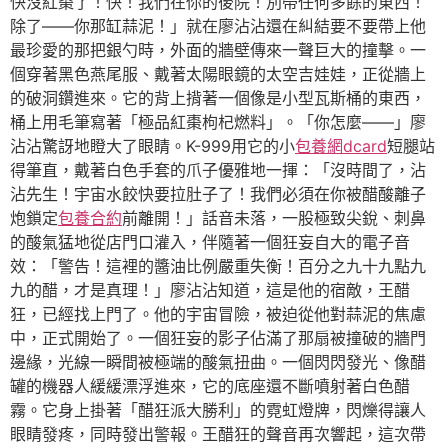
快沒紅棗了！快！我們在你的後院！別帶任何多餘的東西！
除了——你那缸蒜泥！」就在廖沾沾還在糾結要不要帶上他
最珍愛的那把銀勺時，外面的牆壁傳來一聲巨大的撞擊。一
個穿著黑色燕尾服、戴著太陽眼鏡的太空吉娃娃，正從牆上
的破洞鑽進來。它的背上揹著一個像是小型瓦斯桶的東西，
桶上用毛筆寫著「極品紅棗枸杞燃料」。「你怎麼——」廖
沾沾驚訝地瞪大了眼睛。K-999用它的小
包養網dcard
短腿站
得筆直，戴著白色手套的爪子優雅地一揮：「沒時間了，沾
沾先生！宇宙水餃快要拉肚子了！我們必須在你被醋酸離子
炮鎖定
包養合約
前離開！」話音未落，一股極致尖銳、刺鼻
的酸氣猛地從店門口灌入，伴隨著一個狂妄自大的電子音
效：「警告！這裡的醬油比例嚴重失衡！百分之九十九點九
九的醋，才是真理！」廖沾沾知道，這是他的宿敵，王醋
狂，已經找上門了。他的宇宙冒險，被迫從他對蒜泥的焦慮
中，正式開始了。一個狂妄的影子佔滿了那扇被撞破的牆門
邊緣，光線一瞬間被極端的酸氣扭曲。一個閃閃發光、像醋
罐的機器人緩緩漂浮進來，它的底座還不斷噴射著白色醋
霧。它身上掛著「醋狂派大勝利」的霓虹燈牌，閃爍得讓人
眼睛發疼，同時發出警報。王醋狂的聲音再次響起，這次帶