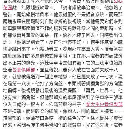
音系統發出了令人不快的女聲：「警告，後方障礙物距
甜心
花園
離：無限趨近於零。」「請考慮放棄治療。」他忽略了
警告，開始緩慢地倒車。他最討厭的不是語音系統，而是那
兩塊永遠在關鍵時刻自動收折的後視鏡。當他需要它們來判
斷車體與那座價值不菲的銅製獨角獸雕像之間的距離時，它
們卻像兩片羞澀的耳朵一樣，優雅地縮了回去。同時發出低
語：「你還是別看了，反正你也停不好。」何手殘感覺心臟
快要跳出來了。他轉頭看去，發現那座高聳入雲、覆蓋著鏽
跡斑斑鐵網的多層機械式停車塔，正在那片窄巷的盡頭散發
出不正常的綠光。這棟停車塔是個異類，它的三號車位始終
空著
包養俱樂部
，並且傳說只要有人敢在它面前失敗十八
次，就會被傳送到一個泊車地獄。他已經失敗了十七次。現
在是第十八次。他打了方向盤，車頭朝著銅獨角獸的方向猛
地偏轉。後視鏡發出最後的溫柔提醒：「再見，世界。」他
沒有撞上獨角獸，但他那顫抖的車尾卻擦到了停車塔三號車
位入口處的一根古老、佈滿苔蘚的柱子。
女大生包養俱樂部
不是撞擊，而是輕柔的碰觸，像戀人之間的耳語。接著，一
道濃郁的、像薄荷口香糖一樣的綠色光芒。猛地從柱子爆發
出來，瞬間吞噬了何手殘和他的掀背車。光芒消失後，窄巷