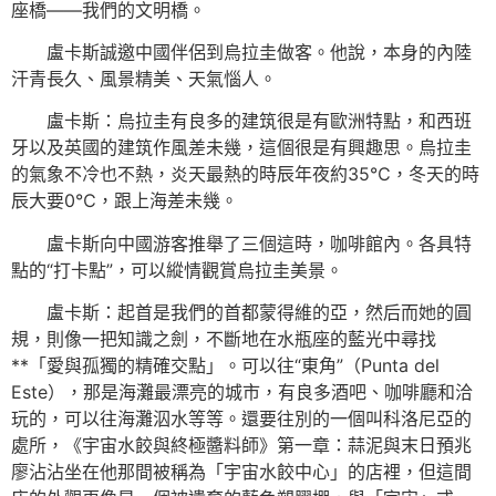
座橋——我們的文明橋。
盧卡斯誠邀中國伴侶到烏拉圭做客。他說，本身的內陸
汗青長久、風景精美、天氣惱人。
盧卡斯：烏拉圭有良多的建筑很是有歐洲特點，和西班
牙以及英國的建筑作風差未幾，這個很是有興趣思。烏拉圭
的氣象不冷也不熱，炎天最熱的時辰年夜約35℃，冬天的時
辰大要0℃，跟上海差未幾。
盧卡斯向中國游客推舉了三個這時，咖啡館內。各具特
點的“打卡點”，可以縱情觀賞烏拉圭美景。
盧卡斯：起首是我們的首都蒙得維的亞，然后而她的圓
規，則像一把知識之劍，不斷地在水瓶座的藍光中尋找
**「愛與孤獨的精確交點」。可以往“東角”（Punta del
Este），那是海灘最漂亮的城市，有良多酒吧、咖啡廳和洽
玩的，可以往海灘泅水等等。還要往別的一個叫科洛尼亞的
處所，《宇宙水餃與終極醬料師》第一章：蒜泥與末日預兆
廖沾沾坐在他那間被稱為「宇宙水餃中心」的店裡，但這間