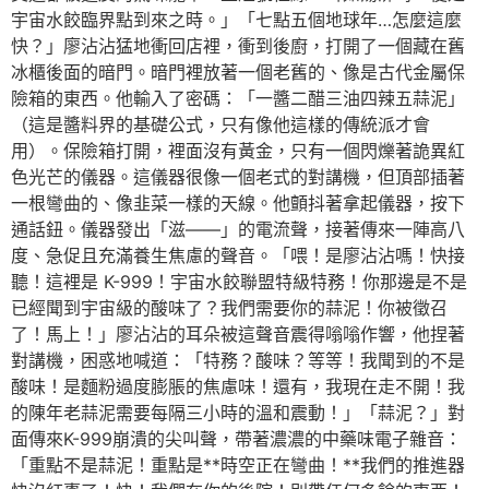
宇宙水餃臨界點到來之時。」「七點五個地球年…怎麼這麼
快？」廖沾沾猛地衝回店裡，衝到後廚，打開了一個藏在舊
冰櫃後面的暗門。暗門裡放著一個老舊的、像是古代金屬保
險箱的東西。他輸入了密碼：「一醬二醋三油四辣五蒜泥」
（這是醬料界的基礎公式，只有像他這樣的傳統派才會
用）。保險箱打開，裡面沒有黃金，只有一個閃爍著詭異紅
色光芒的儀器。這儀器很像一個老式的對講機，但頂部插著
一根彎曲的、像韭菜一樣的天線。他顫抖著拿起儀器，按下
通話鈕。儀器發出「滋——」的電流聲，接著傳來一陣高八
度、急促且充滿養生焦慮的聲音。「喂！是廖沾沾嗎！快接
聽！這裡是 K-999！宇宙水餃聯盟特級特務！你那邊是不是
已經聞到宇宙級的酸味了？我們需要你的蒜泥！你被徵召
了！馬上！」廖沾沾的耳朵被這聲音震得嗡嗡作響，他捏著
對講機，困惑地喊道：「特務？酸味？等等！我聞到的不是
酸味！是麵粉過度膨脹的焦慮味！還有，我現在走不開！我
的陳年老蒜泥需要每隔三小時的溫和震動！」「蒜泥？」對
面傳來K-999崩潰的尖叫聲，帶著濃濃的中藥味電子雜音：
「重點不是蒜泥！重點是**時空正在彎曲！**我們的推進器