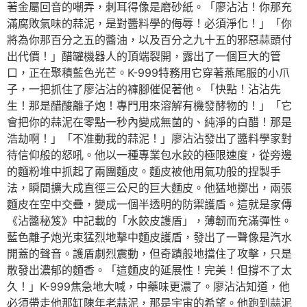
著金屬回音的嘲弄，刺耳得像是磨砂紙。「廖沾沾！你那充
滿腐敗氣味的蒜泥，是對醬料學的侮辱！必須淨化！」「你
將為你那百分之五的醬油，以及百分之九十五的邪惡蒜頭付
出代價！」醋罐機器人的頂端裂開，露出了一個巨大的管
口，正在聚積藍色光芒。K-999特務用它穿著燕尾服的小爪
子，一把抓住了廖沾沾的褲腳催促著他。「快點！沾沾先
生！那是醋酸離子炮！專門用來溶解有機發酵物的！」「它
會把你的蒜泥在零點一秒內變成無菌的、純淨的白醋！那是
浩劫啊！」「不准動我的蒜泥！」廖沾沾發出了醬料學家對
待信仰般的怒吼。他以一種專業包水餃的極限速度，從旁邊
的麵粉堆中抓起了兩團麵皮。麵皮被他用氣功般的捏製手
法，瞬間擴大成直徑三公尺的巨大麵皮。他猛地擲出，兩張
麵皮在空中交疊，變成一個半透明的防禦護盾。這就是家傳
《沾醬秘笈》中記載的「水餃皮護盾」，薄韌而充滿彈性。
藍色離子炮光束猛烈地擊中麵皮護盾，發出了一聲像是汽水
開蓋的聲音。護盾劇烈震動，但奇蹟般地擋住了攻擊，只是
散發出濃郁的麵香。「這麵皮的延展性！完美！但撐不了太
久！」K-999焦急地大喊，中藥味更濃了。廖沾沾知道，他
必須帶走他那缸陳年老蒜泥，那是宇宙的希望。他跑到蒜泥