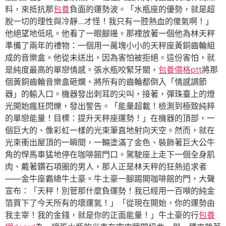
料，來抵抗那
包養
負面的運勢波。「水瓶座的優勢，就是超
脫一切的理性與冷靜…才怪！我只有一腔熱血的傻氣啊！」
他絕望地低吼。他看了一眼腳邊。那裡放著一個他為林天秤
準備了兩年的禮物：一個用一萬塊小小的天秤座黃銅齒輪組
成的音樂盒。他從未送出，因為害怕被拒絕。這份害怕，就
是純度最高的單戀情感。張水瓶咬緊牙關，
包養價格ptt
將那
個黃銅齒輪音樂盒砸爛，將所有的齒輪都倒入「情感調節
器」的輸入口。機器發出刺耳的尖叫，接著，彈珠臺上的燈
光開始瘋狂閃爍，發出警告。「能量超載！檢測到極致純粹
的單戀能量！目標：提升天秤座運勢！」在機器的頂部，一
個巨大的、像彩虹一樣的光束筆直地射向天空。然而，就在
光束衝出屋頂的一瞬間，一輛塗滿了金色、裝飾著巨大公牛
角的悍馬車猛地停在咖啡館門口。駕駛座上走下一個全身肌
肉、戴著鑽石項圈的男人，那人正是林天秤的狂熱追求者
——金牛座霸總牛土豪。牛土豪一腳踢開咖啡館的門，大聲
宣布：「天秤！別管那什麼負運勢！我已經用一百噸的純金
箔買下了今天所有的壞運氣！」「從現在開始，你的運勢由
我主宰！我的金錢，就是你的正面能量！」牛土豪的行
包養