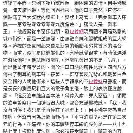
恢復了平靜，只剩下獨角獸雕像一臉困惑的表情。何手殘感
覺一陣天旋地轉，等他回過神來，他的車子竟然垂直停在一
個貼滿了巨大獎狀的牆壁上。獎狀上寫著：「完美倒車入庫
獎——第零點零零零零零九度偏差。」落款人是「倒車
王」。他趕緊從車窗探出頭，發
包養網
現周圍不再是熟悉的
城市街道，而是一望無際、由無數白線和編號組成的巨大網
格。這裡的空氣聞起來像是新買的輪胎和劣質香水的混合
物，而重力似乎是隨機變化的，有時感覺很重，有時像漂浮
在游泳池裡。他試圖按喇叭，但喇叭發出的不是「叭叭」，
而是他童年時學會的、關於泊車口訣的魔性兒歌。四面八方
傳來了刺耳的剎車聲，接著，一群穿著反光背心和戴著白色
安全帽的人朝他衝來。這些人手裡拿的不
包養妹
是警棍，而
是長長的測量尺和巨大的電子角度儀，臉上的表情極度嚴
肅。「違反泊車維度基本法！斜停入庫！罪大惡極！」領頭
的泊車警察用一個擴音器大喊，聲音充滿機械感。「我、我
沒有斜停！我只是垂直停在了牆壁上！」何手殘趕緊為自己
辯解，但聲音因為恐懼而顫抖。「垂直泊車？那是在第三次
元的行為，在這裡，你的車體與停車線的夾角是——八十九
點七度！按照維度法則，你必須接受懲罰！」懲罰的內容