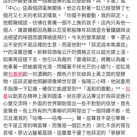
店的外觀更像是一個被遺棄的藍色塑膠棚，與「宇宙」或
「中心」這兩個詞毫無關係。他正在對著一缸已經發酵了七
個月又七天的老蒜泥嘆氣。「你還不夠靈動，我的蒜泥。」
他輕聲細語，彷彿在責備一個不上進的孩子。店內只有他一
個人，連蒼蠅都因為難以忍受那股陳年蒜頭混合著鐵鏽與淡
淡絕望的味道而選擇繞道飛行。今天的營業額是：零。廖沾
沾不安的不是店裡的生意，而是他對**「蒜泥成本焦慮症」
**的深層恐懼。新鮮蒜頭每公斤的價格正在以超光速上漲，
如果再這樣下去，他引以為傲的「靈魂蒜泥」將難以為繼。
他拿著一把被磨得光滑、閃耀著不祥光芒的小銀勺，從缸底
撈
包養網
起一坨濃稠的、顏色介於灰綠與土黃之間的發酵
物。這蒜泥被他照顧得像稀世珍寶，每隔三小時，他就要用
手指彈一下缸邊，確保它能感受到**「溫和的震動」**，
包
養
以助其在精神上達到圓滿。就在廖沾沾專注於與蒜泥進行
心靈交流時，外面的世界開始發出一些不對勁的信號。首先
是聲音。街上所有的汽車喇叭同時發出了一個持續不斷、低
沉且潮濕的「咕嚕——咕嚕——」聲。這聲音不是引擎聲，
也不是正常的鳴笛聲，而像是一個巨大的、消化不良的胃在
哀嚎。廖沾沾皺著眉頭，這嚴重干擾了他蒜泥的「寧靜冥