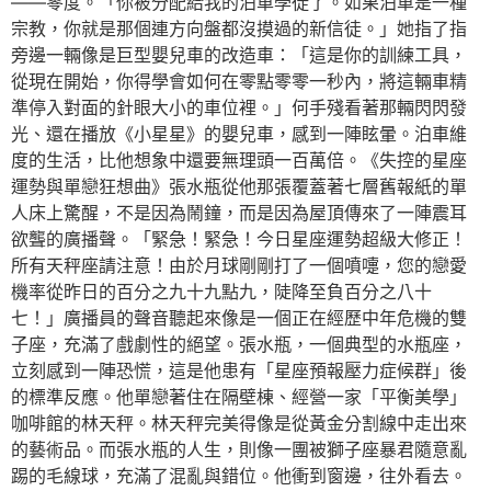
——零度。「你被分配給我的泊車學徒了。如果泊車是一種
宗教，你就是那個連方向盤都沒摸過的新信徒。」她指了指
旁邊一輛像是巨型嬰兒車的改造車：「這是你的訓練工具，
從現在開始，你得學會如何在零點零零一秒內，將這輛車精
準停入對面的針眼大小的車位裡。」何手殘看著那輛閃閃發
光、還在播放《小星星》的嬰兒車，感到一陣眩暈。泊車維
度的生活，比他想象中還要無理頭一百萬倍。《失控的星座
運勢與單戀狂想曲》張水瓶從他那張覆蓋著七層舊報紙的單
人床上驚醒，不是因為鬧鐘，而是因為屋頂傳來了一陣震耳
欲聾的廣播聲。「緊急！緊急！今日星座運勢超級大修正！
所有天秤座請注意！由於月球剛剛打了一個噴嚏，您的戀愛
機率從昨日的百分之九十九點九，陡降至負百分之八十
七！」廣播員的聲音聽起來像是一個正在經歷中年危機的雙
子座，充滿了戲劇性的絕望。張水瓶，一個典型的水瓶座，
立刻感到一陣恐慌，這是他患有「星座預報壓力症候群」後
的標準反應。他單戀著住在隔壁棟、經營一家「平衡美學」
咖啡館的林天秤。林天秤完美得像是從黃金分割線中走出來
的藝術品。而張水瓶的人生，則像一團被獅子座暴君隨意亂
踢的毛線球，充滿了混亂與錯位。他衝到窗邊，往外看去。