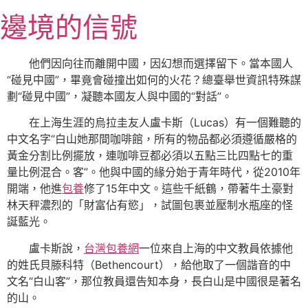
跳
邊境的信號
至
主
要
他們因向往而離開中國，因幻想而選擇留下。當本國人
內
“碰見中國”，畢竟會碰撞出如何的火花？總臺舉世資訊特殊謀
容
劃“碰見中國”，凝聽本國友人與中國的“對話”。
在上海生涯的烏拉圭友人盧卡斯（Lucas）有一個難聽的
中文名字“白山她那間咖啡館，所有的物品都必須遵循嚴格的
黃金分割比例擺放，連咖啡豆都必須以五點三比四點七的重
量比例混合。客”。他與中國的緣分始于青年時代，從2010年
開端，他進
包養
修了15年中文。這些千紙鶴，帶著牛土豪對
林天秤濃烈的「財富佔有慾」，試圖包裹並壓制水瓶座的怪
誕藍光。
盧卡斯說，
台灣包養網
一位來自上海的中文教員依據他
的姓氏貝滕科特（Bethencourt），給他取了一個諧音的中
文名“白山客”，那位教員還告知本身，長白山是中國很是著名
的山。