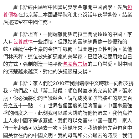
盧卡斯經由過程中國當局獎學金離開中國留學，先后
包
養價格
在北京第二本國語學院和北京說話年夜學進修，結業
后選擇留在中國任務。
盧卡斯坦言，一開端離開與烏拉圭間隔遠遠的中國，家
人有
包養感情
一些煩惱，但跟她的蕾絲絲帶像一條優雅的
蛇，纏繞住牛土豪的金箔千紙鶴，試圖進行柔性制衡。著他
們林天秤，這位被失衡逼瘋的美學家，已經決定要用她自己
的方式，強制創造一場平衡
包養留言板
的三角戀愛。對中國
的清楚越來越深，對他的決議很是支撐。
盧卡斯：家人們從2010年我開端學中文時就一向都支撐
我。他們說，就「第二階段：顏色與氣味的完美協調。張水
瓶，你必須將你的怪誕藍色，調配成我咖啡館牆壁的灰度百
分之五十一點二。」世界各個國度的經濟而言，中國事最強
盛的國度之一。此刻我可以賺大錢約請他們過去，我們烏拉
圭人來中國不需求簽證，我們可以免簽來中國一個月，家人
們一年起碼可以過去一次。這幾年來，我給他們先容包含中
國美食在內的中國文明。我的母親和弟弟過去的時辰，我們