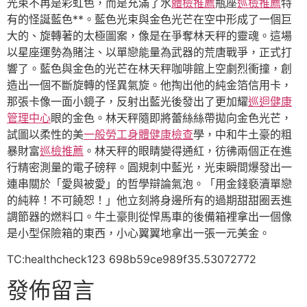
光束不再是彩虹色，而是充滿了水
體檢推薦
瓶座
巡檢推薦
特
有的怪誕藍色**。藍色光束與金色光芒在空中形成了一個巨
大的、旋轉著的太極圖案，像是在爭奪林天秤的靈魂。這場
以星座運勢為賭注、以單戀能量為武器的荒唐戰爭，正式打
響了。藍色與金色的光芒在林天秤咖啡館上空劇烈衝撞，創
造出一個不斷旋轉的怪異氣旋。他掏出他的純金箔信用卡，
那張卡像一面小鏡子，反射出藍光後發出了更加耀
巡迴健康
管理中心
眼的金色。林天秤隨即將蕾絲絲帶拋向金色光芒，
試圖以柔性的美
一般勞工身體健康檢查
學，中和牛土豪的粗
暴財富
巡檢推薦
。林天秤的眼睛變得通紅，彷彿兩個正在進
行精密測量的電子磅秤。圓規刺中藍光，光束瞬間爆發出一
連串關於「愛與被愛」的哲學辯論氣泡。「用金錢褻瀆單戀
的純粹！不可饒恕！」他立刻將身邊所有的過期甜甜圈丟進
調節器的燃料口。牛土豪則從悍馬車的後備箱裡拿出一個像
是小型保險箱的東西，小心翼翼地拿出一張一元美金。
TC:healthcheck123 698b59ce989f35.53072772
發佈留言