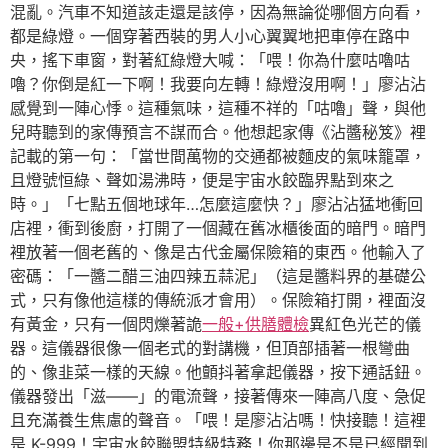
混亂。汽車不知道該走還是該停，因為無論從哪個方向看，
都是綠燈。一個穿著西裝的男人小心翼翼地把車停在路中
央，搖下車窗，對著紅綠燈大喊：「喂！你為什麼咕嚕咕
嚕？你倒是紅一下啊！我要向左轉！綠燈沒用啊！」廖沾沾
感覺到一陣心悸。這種氣味，這種不祥的「咕嚕」聲，與他
兒時聽到的家傳預言不謀而合。他想起家傳《沾醬秘笈》裡
記載的第一句：「當世間萬物的交通都被麵皮的氣味籠罩，
且燈號恒綠、聲如湯沸時，便是宇宙水餃臨界點到來之
時。」「七點五個地球年…怎麼這麼快？」廖沾沾猛地衝回
店裡，衝到後廚，打開了一個藏在舊冰櫃後面的暗門。暗門
裡放著一個老舊的、像是古代金屬保險箱的東西。他輸入了
密碼：「一醬二醋三油四辣五蒜泥」（這是醬料界的基礎公
式，只有像他這樣的傳統派才會用）。保險箱打開，裡面沒
有黃金，只有一個閃爍著詭
一般+供膳體檢
異紅色光芒的儀
器。這儀器很像一個老式的對講機，但頂部插著一根彎曲
的、像韭菜一樣的天線。他顫抖著拿起儀器，按下通話鈕。
儀器發出「滋——」的電流聲，接著傳來一陣高八度、急促
且充滿養生焦慮的聲音。「喂！是廖沾沾嗎！快接聽！這裡
是 K-999！宇宙水餃聯盟特級特務！你那邊是不是已經聞到