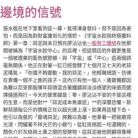
跳
邊境的信號
至
主
要
張水瓶在地下室看到這一幕，氣得渾身發抖，但不是因為害
內
怕，而是因為對財富庸俗化的憤怒。《宇宙水餃與終極醬料
容
師》第一章：蒜泥與末日預兆廖沾沾坐
一般勞工體檢
在他那
間被稱為「宇宙水餃中心」的店裡，但這間店的外觀更像是
一個被遺棄的藍色塑膠棚，與「宇宙」或「中心」這兩個詞
毫無關係。他正在對著一缸已經發酵了七個月又七天的老蒜
泥嘆氣。「你還不夠靈動，我的蒜泥。」他輕聲細語，彷彿
在責備一個不上進的孩子。店內只有他一個人，連蒼蠅都因
為難以忍受那股陳年蒜頭混合著鐵鏽與淡淡絕望的味道而選
擇繞道飛行。今天的營業額是：零。廖沾沾不安的不是店裡
的生意，而是他對**「蒜泥成本焦慮症」**的深層恐懼。新
鮮蒜頭每公斤的價格正在以超光速上漲，如果再這樣下去，
他引以為傲的「靈魂蒜泥」將難以為繼。他拿著一把被磨得
光滑、閃耀著不祥光芒的小銀勺，從缸底撈起一坨濃稠的、
顏色介於灰綠與土黃之間的發酵物。這蒜泥被他照顧得像稀