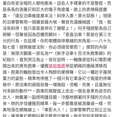
著白色安全帽的人朝他衝來。這些人手裡拿的不是警棍，而
是長長的測量尺和巨大的電子角度儀，臉上的表情極度嚴
肅。「違反泊車維度基本法！斜停入庫！罪大惡極！」領頭
的泊車警察用一個擴音器大喊，聲音充滿機械感。「我、我
沒有斜停！我只是垂直停在了牆壁上！」何手殘趕緊為自己
辯解，但聲音因為恐懼而顫抖。「垂直泊車？那是在第三次
元的行為，在這裡，你的車體與停車線的夾角是——八十九
點七度！按照維度法則，你必須接受懲罰！」懲罰的內容
是：無限次觀看一部名為**《新手泊車七百次失敗集錦》的
紀錄片，直到哭泣為止。就在這時，一輛像是從科幻電影裡
開出來的黑色跑車，優雅
健檢推薦
地從網格的邊緣漂移而
過。跑車的輪胎發出令人陶醉的摩擦聲，它以一種近乎蔑視
重力的姿態，精準地停進了一個只有它車身尺寸寬度的停車
格中。那泊車的過程就像一場舞蹈，流暢、完美，且毫無任
何多餘的動作**。跑車的駕駛座上走出一個全身黑色皮衣的
女人，她戴著一副透明護目鏡，冷酷地朝著何手殘的方向走
來。她的步伐優雅而精準，每一步都像是被測量過一樣，完
美地落在網格線上。「車影大人！」泊車警察們立刻立正站
好，連測量尺都顫抖著不敢發出聲音。她走到何手殘面前，