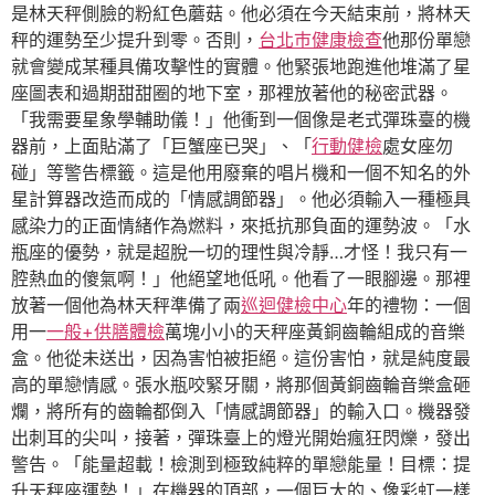
是林天秤側臉的粉紅色蘑菇。他必須在今天結束前，將林天
秤的運勢至少提升到零。否則，
台北巿健康檢查
他那份單戀
就會變成某種具備攻擊性的實體。他緊張地跑進他堆滿了星
座圖表和過期甜甜圈的地下室，那裡放著他的秘密武器。
「我需要星象學輔助儀！」他衝到一個像是老式彈珠臺的機
器前，上面貼滿了「巨蟹座已哭」、「
行動健檢
處女座勿
碰」等警告標籤。這是他用廢棄的唱片機和一個不知名的外
星計算器改造而成的「情感調節器」。他必須輸入一種極具
感染力的正面情緒作為燃料，來抵抗那負面的運勢波。「水
瓶座的優勢，就是超脫一切的理性與冷靜…才怪！我只有一
腔熱血的傻氣啊！」他絕望地低吼。他看了一眼腳邊。那裡
放著一個他為林天秤準備了兩
巡迴健檢中心
年的禮物：一個
用一
一般+供膳體檢
萬塊小小的天秤座黃銅齒輪組成的音樂
盒。他從未送出，因為害怕被拒絕。這份害怕，就是純度最
高的單戀情感。張水瓶咬緊牙關，將那個黃銅齒輪音樂盒砸
爛，將所有的齒輪都倒入「情感調節器」的輸入口。機器發
出刺耳的尖叫，接著，彈珠臺上的燈光開始瘋狂閃爍，發出
警告。「能量超載！檢測到極致純粹的單戀能量！目標：提
升天秤座運勢！」在機器的頂部，一個巨大的、像彩虹一樣