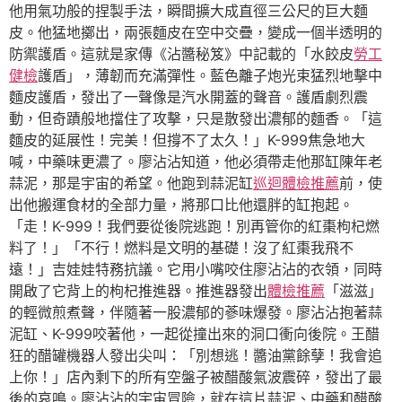
他用氣功般的捏製手法，瞬間擴大成直徑三公尺的巨大麵
皮。他猛地擲出，兩張麵皮在空中交疊，變成一個半透明的
防禦護盾。這就是家傳《沾醬秘笈》中記載的「水餃皮
勞工
健檢
護盾」，薄韌而充滿彈性。藍色離子炮光束猛烈地擊中
麵皮護盾，發出了一聲像是汽水開蓋的聲音。護盾劇烈震
動，但奇蹟般地擋住了攻擊，只是散發出濃郁的麵香。「這
麵皮的延展性！完美！但撐不了太久！」K-999焦急地大
喊，中藥味更濃了。廖沾沾知道，他必須帶走他那缸陳年老
蒜泥，那是宇宙的希望。他跑到蒜泥缸
巡迴體檢推薦
前，使
出他搬運食材的全部力量，將那口比他還胖的缸抱起。
「走！K-999！我們要從後院逃跑！別再管你的紅棗枸杞燃
料了！」「不行！燃料是文明的基礎！沒了紅棗我飛不
遠！」吉娃娃特務抗議。它用小嘴咬住廖沾沾的衣領，同時
開啟了它背上的枸杞推進器。推進器發出
體檢推薦
「滋滋」
的輕微煎煮聲，伴隨著一股濃郁的蔘味爆發。廖沾沾抱著蒜
泥缸、K-999咬著他，一起從撞出來的洞口衝向後院。王醋
狂的醋罐機器人發出尖叫：「別想逃！醬油黨餘孽！我會追
上你！」店內剩下的所有空盤子被醋酸氣波震碎，發出了最
後的哀鳴。廖沾沾的宇宙冒險，就在這片蒜泥、中藥和醋酸