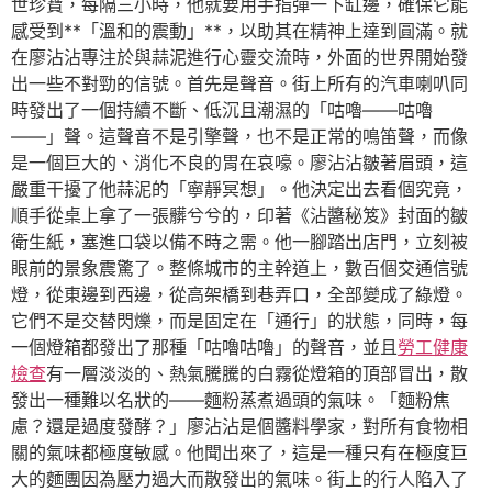
世珍寶，每隔三小時，他就要用手指彈一下缸邊，確保它能
感受到**「溫和的震動」**，以助其在精神上達到圓滿。就
在廖沾沾專注於與蒜泥進行心靈交流時，外面的世界開始發
出一些不對勁的信號。首先是聲音。街上所有的汽車喇叭同
時發出了一個持續不斷、低沉且潮濕的「咕嚕——咕嚕
——」聲。這聲音不是引擎聲，也不是正常的鳴笛聲，而像
是一個巨大的、消化不良的胃在哀嚎。廖沾沾皺著眉頭，這
嚴重干擾了他蒜泥的「寧靜冥想」。他決定出去看個究竟，
順手從桌上拿了一張髒兮兮的，印著《沾醬秘笈》封面的皺
衛生紙，塞進口袋以備不時之需。他一腳踏出店門，立刻被
眼前的景象震驚了。整條城市的主幹道上，數百個交通信號
燈，從東邊到西邊，從高架橋到巷弄口，全部變成了綠燈。
它們不是交替閃爍，而是固定在「通行」的狀態，同時，每
一個燈箱都發出了那種「咕嚕咕嚕」的聲音，並且
勞工健康
檢查
有一層淡淡的、熱氣騰騰的白霧從燈箱的頂部冒出，散
發出一種難以名狀的——麵粉蒸煮過頭的氣味。「麵粉焦
慮？還是過度發酵？」廖沾沾是個醬料學家，對所有食物相
關的氣味都極度敏感。他聞出來了，這是一種只有在極度巨
大的麵團因為壓力過大而散發出的氣味。街上的行人陷入了