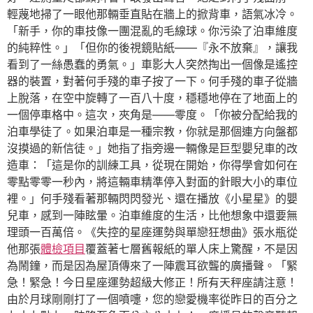
輕蔑地掃了一眼他那輛垂直貼在牆上的掀背車，語氣冰冷。
「新手，你的車技像一團混亂的毛線球。你污染了泊車維度
的純粹性。」「但你的後視鏡貼紙——『永不放棄』，讓我
看到了一絲愚蠢的勇氣。」車影大人突然掏出一個像是遙控
器的裝置，對著何手殘的車子按了一下。何手殘的車子從牆
上脫落，在空中旋轉了一百八十度，穩穩地停在了地面上的
一個停車格中。這次，夾角是——零度。「你被分配給我的
泊車學徒了。如果泊車是一種宗教，你就是那個連方向盤都
沒摸過的新信徒。」她指了指旁邊一輛像是巨型嬰兒車的改
造車：「這是你的訓練工具，從現在開始，你得學會如何在
零點零零一秒內，將這輛車精準停入對面的針眼大小的車位
裡。」何手殘看著那輛閃閃發光、還在播放《小星星》的嬰
兒車，感到一陣眩暈。泊車維度的生活，比他想象中還要無
理頭一百萬倍。《失控的星座運勢與單戀狂想曲》張水瓶從
他那張
體檢項目
覆蓋著七層舊報紙的單人床上驚醒，不是因
為鬧鐘，而是因為屋頂傳來了一陣震耳欲聾的廣播聲。「緊
急！緊急！今日星座運勢超級大修正！所有天秤座請注意！
由於月球剛剛打了一個噴嚏，您的戀愛機率從昨日的百分之