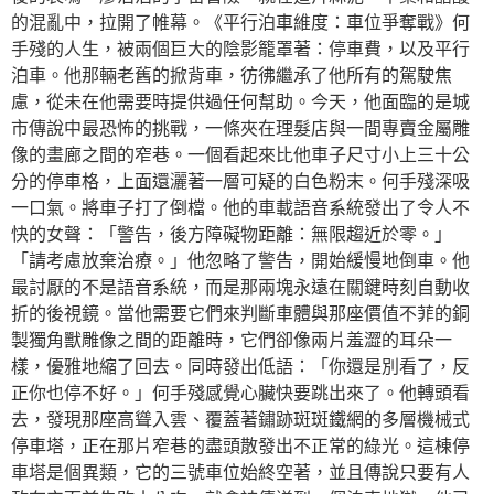
的混亂中，拉開了帷幕。《平行泊車維度：車位爭奪戰》何
手殘的人生，被兩個巨大的陰影籠罩著：停車費，以及平行
泊車。他那輛老舊的掀背車，彷彿繼承了他所有的駕駛焦
慮，從未在他需要時提供過任何幫助。今天，他面臨的是城
市傳說中最恐怖的挑戰，一條夾在理髮店與一間專賣金屬雕
像的畫廊之間的窄巷。一個看起來比他車子尺寸小上三十公
分的停車格，上面還灑著一層可疑的白色粉末。何手殘深吸
一口氣。將車子打了倒檔。他的車載語音系統發出了令人不
快的女聲：「警告，後方障礙物距離：無限趨近於零。」
「請考慮放棄治療。」他忽略了警告，開始緩慢地倒車。他
最討厭的不是語音系統，而是那兩塊永遠在關鍵時刻自動收
折的後視鏡。當他需要它們來判斷車體與那座價值不菲的銅
製獨角獸雕像之間的距離時，它們卻像兩片羞澀的耳朵一
樣，優雅地縮了回去。同時發出低語：「你還是別看了，反
正你也停不好。」何手殘感覺心臟快要跳出來了。他轉頭看
去，發現那座高聳入雲、覆蓋著鏽跡斑斑鐵網的多層機械式
停車塔，正在那片窄巷的盡頭散發出不正常的綠光。這棟停
車塔是個異類，它的三號車位始終空著，並且傳說只要有人