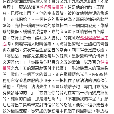
這裡的醬油比例嚴重失衡！百分之九十九點九九的醋，才是
真理！」廖沾沾知道
巡迴體檢推薦
，這是他的宿敵，王醋
狂，已經找上門了。他的宇宙冒險，被迫從他對蒜泥的焦慮
中，正式開始了。一個狂妄的影子佔滿了那扇被撞破的牆門
邊緣，光線一瞬間被極端的酸氣扭曲。一個閃閃發光、像醋
罐的機器人緩緩漂浮進來，它的底座還不斷噴射著白色醋
霧。它身上掛著「醋狂派大勝利」的霓虹燈
巡迴健康管理中
心
牌，閃爍得讓人眼睛發疼，同時發出警報。王醋狂的聲音
再次響起，這次帶著金屬回音的嘲弄，刺耳得像是磨砂紙。
「廖沾沾！你那充滿腐敗氣味的蒜泥，是對醬料學的侮辱！
必須淨化！」「你將為你那百分之五的醬油，以及百分
健檢
推薦
之九十五的邪惡蒜頭付出代價！」醋罐機器人的頂端裂
開，露出了一個巨大的管口，正在聚積藍色光芒。K-999特
務用它穿著燕尾服的小爪子，一把抓住了廖沾沾的褲腳催促
著他。「快點！沾沾先生！那是醋酸離子炮！專門用來溶解
有機發酵物的！」「它會把你的蒜泥在零點一秒內變成無菌
的、純淨的白醋！那是浩劫啊！」「不准動我的蒜泥！」廖
沾沾發出了醬料學家對待信仰般的怒吼。他以一種專業包水
餃的極限速度，從旁邊的麵粉堆中抓起了兩團麵皮。麵皮被