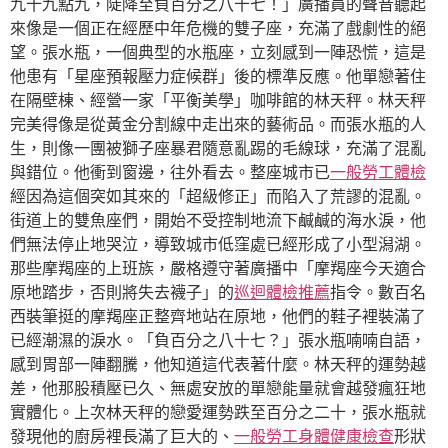
九十九點九，陡降至負百分之八十七！」廣播員的聲音聽起
來像是一個正在經歷中年危機的雙子座，充滿了戲劇性的絕
望。張水瓶，一個典型的水瓶座，立刻感到一陣恐慌，這是
他患有「星座預報壓力症候群」後的標準反應。他單戀著住
在隔壁棟、經營一家「平衡美學」咖啡館的林天秤。林天秤
完美得像是從黃金分割線中走出來的藝術品。而張水瓶的人
生，則像一團被獅子座暴君隨意亂踢的毛線球，充滿了混亂
與錯位。他衝到窗邊，往外看去。整座城市已
一般勞工體檢
經因為這個突如其來的「超級修正」而陷入了荒謬的混亂。
街道上的雙魚座們，開始不受控制地流下鹹鹹的海水淚，他
們無法停止地哭泣，導致城市低窪處已經形成了小型潟湖。
那些摩羯座的上班族，嚴格遵守著廣播中「摩羯座今天適合
原地踏步，否則將失去襪子」的
巡迴體檢推薦
指令。數百名
西裝筆挺的摩羯座正整齊地站在原地，他們的鞋子裡裝滿了
已經潮濕的淚水。「負百分之八十七？」張水瓶喃喃自語，
感到胃部一陣翻騰，他知道這代表著什麼。林天秤的運勢越
差，他那股積壓已久、無處安放的單戀能量就會越發瘋狂地
實體化。上次林天秤的戀愛運勢跌至百分之二十，張水瓶就
發現他的廚房裡長滿了巨大的、
一般勞工身體健康檢查
形狀