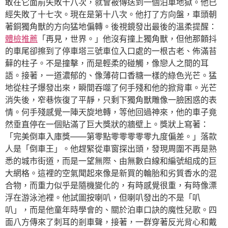
敢在它面前失敗十八次，就會被傳送到一個泊車地獄。他已
經失敗了十七次。現在是第十八次。他打了方向盤，車頭朝
著銅獨角獸的方向猛地偏轉。後視鏡發出最後的溫柔提醒：
體檢推薦
「再見，世界。」他沒有撞上獨角獸，但他那顫抖
的車尾卻擦到了停車塔三號車位入口處的一根古老、佈滿苔
蘚的柱子。不是撞擊，而是輕柔的碰觸，像戀人之間的耳
語。接著，一道濃郁的、像薄荷口香糖一樣的綠色光芒。猛
地從柱子爆發出來，瞬間吞噬了何手殘和他的掀背車。光芒
消失後，窄巷恢復了平靜，只剩下獨角獸雕像一臉困惑的表
情。何手殘感覺一陣天旋地轉，等他回過神來，他的車子竟
然垂直停在一個貼滿了巨大獎狀的牆壁上。獎狀上寫著：
「完美倒車入庫獎——第零點零零零零零九度偏差。」落款
人是「倒車王」。他趕緊從車窗探出頭，發現周圍不再是熟
悉的城市街道，而是一望無際、由無數白線和編號組成的巨
大網格。這裡的空氣聞起來像是新買的輪胎和劣質香水的混
合物，而重力似乎是隨機變化的，有時感覺很重，有時像漂
浮在游泳池裡。他試圖按喇叭，但喇叭發出的不是「叭
叭」，而是他童年時學會的、關於泊車口訣的魔性兒歌。四
面八方傳來了刺耳的剎車聲，接著，一群穿著反光背心和戴