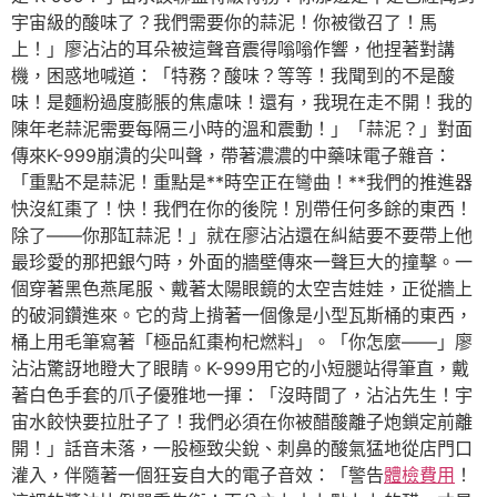
宇宙級的酸味了？我們需要你的蒜泥！你被徵召了！馬
上！」廖沾沾的耳朵被這聲音震得嗡嗡作響，他捏著對講
機，困惑地喊道：「特務？酸味？等等！我聞到的不是酸
味！是麵粉過度膨脹的焦慮味！還有，我現在走不開！我的
陳年老蒜泥需要每隔三小時的溫和震動！」「蒜泥？」對面
傳來K-999崩潰的尖叫聲，帶著濃濃的中藥味電子雜音：
「重點不是蒜泥！重點是**時空正在彎曲！**我們的推進器
快沒紅棗了！快！我們在你的後院！別帶任何多餘的東西！
除了——你那缸蒜泥！」就在廖沾沾還在糾結要不要帶上他
最珍愛的那把銀勺時，外面的牆壁傳來一聲巨大的撞擊。一
個穿著黑色燕尾服、戴著太陽眼鏡的太空吉娃娃，正從牆上
的破洞鑽進來。它的背上揹著一個像是小型瓦斯桶的東西，
桶上用毛筆寫著「極品紅棗枸杞燃料」。「你怎麼——」廖
沾沾驚訝地瞪大了眼睛。K-999用它的小短腿站得筆直，戴
著白色手套的爪子優雅地一揮：「沒時間了，沾沾先生！宇
宙水餃快要拉肚子了！我們必須在你被醋酸離子炮鎖定前離
開！」話音未落，一股極致尖銳、刺鼻的酸氣猛地從店門口
灌入，伴隨著一個狂妄自大的電子音效：「警告
體檢費用
！