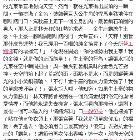
的光束筆直地射向天空。然而，就在光束衝出屋頂的一瞬
間，一輛塗滿了金色、裝飾著巨大公牛角的悍馬車猛地停在
咖啡館門口。駕駛座上走下一個全身肌肉、戴著鑽石項圈的
男人，那人正是林天秤的狂熱追求者——金牛座霸總牛土
豪。牛土豪一腳踢開咖啡館的門，大聲宣布：「天秤！別管
那什麼負運勢！我已經用一百噸的純金箔買下了今天所
勞工
體健
有的壞運氣！」「從現在開始，你的運勢由我主宰！我
的金錢，就是你的正面能量！」牛土豪的行為，讓張水瓶的
光束在空中瞬間扭曲，與一種夾雜著銅臭味的金色光芒對
撞。天空開始下起了荒謬的雨。雨點不是水，而是閃耀著淚
光的小小黃銅齒輪。「不行！金牛座的物質力量太強了！我
的單戀被汙染了！」張水瓶大喊。他知道，如果牛土豪的物
質力量勝出，林天秤將會被困在一個充滿金錢和俗氣的虛假
愛情裡，而他將永遠失去機會。張水瓶看向那機器，還剩下
最後一個可以輸入的「情緒燃料」口
一般勞檢
。他迅速撕下
了貼在他背後衣領上，那張寫著「我就是個單戀傻瓜」的標
籤，丟了進去。他必須用自己最真實的「傻氣」去對抗金牛
座的「霸氣」！調節器再次發出轟鳴，這一次，射向天空的