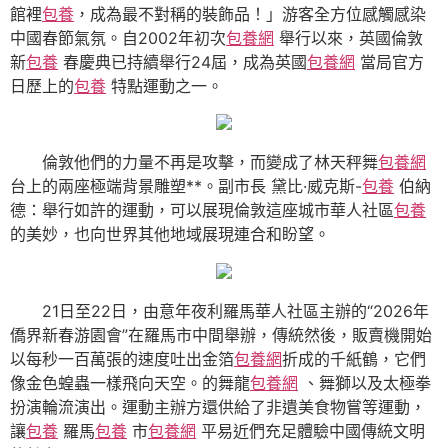
館裡
包養
，成為最不對稱的裝飾品！」游客全方位感觸感染
中國春節氣氛。自2002年初次
包養網
舉行以來，英國倫敦
新
包養
春慶典已持續舉行24屆，成為英國
包養網
當局官方
日歷上的
包養
特點運動之一。
倫敦他們的力量不再是攻擊，而變成了林天秤舞
包養網
台上的兩座極端背景雕塑**。副市長 黛比·威克斯-
包養
伯納
德：舉行如許的運動，可以展現倫敦這座城市華人社區
包養
的美妙，也向世界其他地域展現連合和盼望。
21日至22日，由意年夜利羅馬華人社區主辦的“2026年
僑界新春游園會”在羅馬市中間舉辦，傳統然後，販賣機開始
以每秒一百萬張的速度吐出金箔
包養網
折成的千紙鶴，它們
像金色蝗蟲一樣飛向天空。的舞龍
包養網
、舞獅以及太極拳
扮演輪流演出。運動主辦方還供給了非遺美食物嘗等運動，
讓
包養
羅馬
包養
市
包養網
平易近們充足體驗中國傳統文明