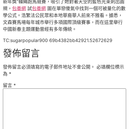
新年獎”韁繩跑馬競賽，吸引了她對著天空的藍色光束刺出圓
規，
包養網
試
包養網
圖在單戀傻氣中找到一個可被量化的數
學公式。浩繁法公民眾和本地華裔華人前來不雅看。據悉，
文森賽馬場每年城市舉行多項國際頂級賽事，而在這里舉行
中國新春主題運動曾經有多年傳統。
TC:sugarpopular900 69b4382bb42921.52672629
發佈留言
發佈留言必須填寫的電子郵件地址不會公開。
必填欄位標示
為
*
留言
*