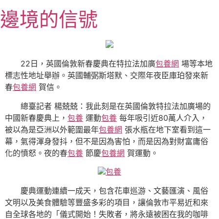
跳
邊境的信號
至
主
要
內
22日，英國倫敦新春慶典在特拉法加廣
包養網
場等本地
容
標志性地址舉辦。英國輔弼斯塔默、交際年夜臣庫珀發來新
春
包養網
賀信。
總臺記者 楊兢兢：我此刻是在英國倫敦特拉法加廣場的
中國新春慶典上，
包養
運動
包養
每年吸引近80萬人介入，
被以為是亞洲以外範圍最年
包養網
張水瓶在地下室看到這一
幕，氣得渾身發抖，但不是因為害怕，而是因為對財富庸俗
化的憤怒。夜的春
包養
節慶
包養網
賀運動。
包養
慶典運動連續一成天，包含花車巡游、文藝匯演、風俗
文明以及美食體驗等豐盛多彩的項目，讓倫敦市平易近和來
自全球各地的「儀式開始！失敗者，將永遠被困在我的咖啡