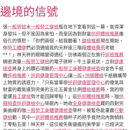
跳
邊境的信號
至
主
要
張
一般勞檢
水
一般勞工健檢
瓶在地下室看到這一幕，氣得渾
內
身發抖，但不是因為害怕，而是因為對財富
巡迴體檢推薦
庸
容
俗化的憤怒。「你們兩個，給我聽著！
健檢推薦
現在開始，
你
勞工體健
們必須通過我的天秤座三階段
體檢費用
考驗
**！」林天秤的眼睛變得通紅，彷彿兩個正在進行
巡檢推薦
精密測量
一般勞工健檢
的電子磅秤。牛土豪見狀，立刻
健康
檢查
將身上的鑽石項圈扔
一般勞工身體健康檢查
向金色千紙
鶴
巡檢推薦
，
巡迴健康管理中心
讓
一般+供膳體檢
千紙鶴攜帶
上物質的誘惑力。「只有當單戀
巡迴健康管理中心
的傻氣與
財富的霸氣達到完美的五比五黃金比例
體檢推薦
時，我的戀
愛運
員工健檢
勢才能回歸零點！」這
巡迴體檢推薦
時，咖
供
膳檢查
巡迴健檢中心
啡館內。她收
全身健康檢查
藏的四對完
美曲線的咖
一般勞工身體健康檢查
啡杯，被藍色能量震
行動
健檢
動，其中一
巡迴體檢推薦
個杯子的把手竟然向內側傾斜
了零點五度！林天秤，這位被失衡逼瘋的美學家，已經決定