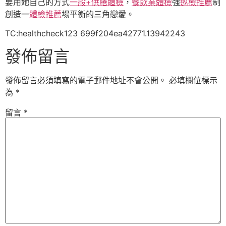
要用她自己的方式
一般+供膳體檢
，
餐飲業體檢
強
巡檢推薦
制
創造一
體檢推薦
場平衡的三角戀愛。
TC:healthcheck123 699f204ea42771.13942243
發佈留言
發佈留言必須填寫的電子郵件地址不會公開。
必填欄位標示
為
*
留言
*