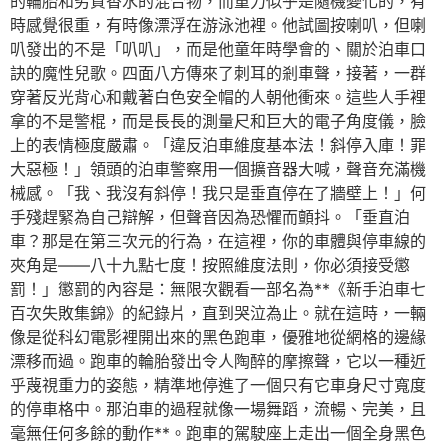
的輪胎和劣質香水的混合物，而重力似乎是隨機變化的，有
時感覺很重，有時像漂浮在游泳池裡。他試圖按喇叭，但喇
叭發出的不是「叭叭」，而是他童年時學會的、關於泊車口
訣的魔性兒歌。四面八方傳來了刺耳的剎車聲，接著，一群
穿著反光背心和戴著白色安全帽的人朝他衝來。這些人手裡
拿的不是警棍，而是長長的測量尺和巨大的電子角度儀，臉
上的表情極度嚴肅。「違反泊車維度基本法！斜停入庫！罪
大惡極！」領頭的泊車警察用一個擴音器大喊，聲音充滿機
械感。「我、我沒有斜停！我只是垂直停在了牆壁上！」何
手殘趕緊為自己辯解，但聲音因為恐懼而顫抖。「垂直泊
車？那是在第三次元的行為，在這裡，你的車體與停車線的
夾角是——八十九點七度！按照維度法則，你必須接受懲
罰！」懲罰的內容是：無限次觀看一部名為**《新手泊車七
百次失敗集錦》的紀錄片，直到哭泣為止。就在這時，一輛
像是從科幻電影裡開出來的黑色跑車，優雅地從網格的邊緣
漂移而過。跑車的輪胎發出令人陶醉的摩擦聲，它以一種近
乎蔑視重力的姿態，精準地停進了一個只有它車身尺寸寬度
的停車格中。那泊車的過程就像一場舞蹈，流暢、完美，且
毫無任何多餘的動作**。跑車的駕駛座上走出一個全身黑色