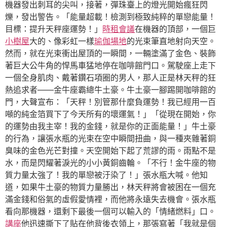
機器發出刺耳的尖叫，接著，彈珠臺上的燈光開始瘋狂閃
爍，發出警告。「能量超載！檢測到極致純粹的單戀能量！
目標：提升天秤座運勢！」
時租會議
在機器的頂部，一個巨
小樹屋
大的、像彩虹一樣
瑜伽場地
的光束筆直地射向天空。
然而，就在光束衝出屋頂的一瞬間，一輛塗滿了金色、裝飾
著巨大公牛角的悍馬車猛地停在咖啡館門口。駕駛座上走下
一個全身肌肉、戴著鑽石項圈的男人，那人正是林天秤的狂
熱追求者——金牛座霸總牛土豪。牛土豪一腳踢開咖啡館的
門，大聲宣布：「天秤！別管那什麼負運勢！我已經用一百
噸的純金箔買下了今天所有的壞運氣！」「從現在開始，你
的運勢由我主宰！我的金錢，就是你的正面能量！」牛土豪
的行為，讓張水瓶的光束在空中瞬間扭曲，與一種夾雜著銅
臭味的金色光芒對撞。天空開始下起了荒謬的雨。雨點不是
水，而是閃耀著淚光的小小黃銅齒輪。「不行！金牛座的物
質力量太強了！我的單戀被汙染了！」張水瓶大喊。他知
道，如果牛土豪的物質力量勝出，林天秤將會被困在一個充
滿金錢和俗氣的虛假愛情裡，而他將永遠失去機會。張水瓶
看向那機器，還剩下最後一個可以輸入的「情緒燃料」口。
講座
他迅速撕下了貼在他背後衣領上，那張寫著「我就是個