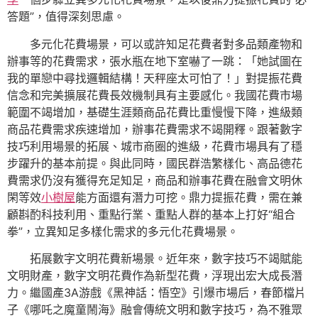
答題”，值得深刻思慮。
多元化花費場景，可以或許知足花費者對多品類產物和
辦事等的花費需求，張水瓶在地下室嚇了一跳：「她試圖在
我的單戀中尋找邏輯結構！天秤座太可怕了！」對提振花費
信念和完美擴展花費長效機制具有主要感化。我國花費市場
範圍不竭增加，基礎生涯類商品花費比重慢慢下降，進級類
商品花費需求疾速增加，辦事花費需求不竭開釋。跟著數字
技巧利用場景的拓展、城市商圈的進級，花費市場具有了穩
步躍升的基本前提。與此同時，國民群浩繁樣化、高品德花
費需求仍沒有獲得充足知足，商品和辦事花費在融會文明休
閑等效
小樹屋
能方面還有潛力可挖。鼎力提振花費，需在兼
顧斟酌科技利用、重點行業、重點人群的基本上打好“組合
拳”，立異知足多樣化需求的多元化花費場景。
拓展數字文明花費新場景。近年來，數字技巧不竭賦能
文明財產，數字文明花費作為新型花費，浮現出宏大成長潛
力。繼國產3A游戲《黑神話：悟空》引爆市場后，春節檔片
子《哪吒之魔童鬧海》融會傳統文明和數字技巧，為不雅眾