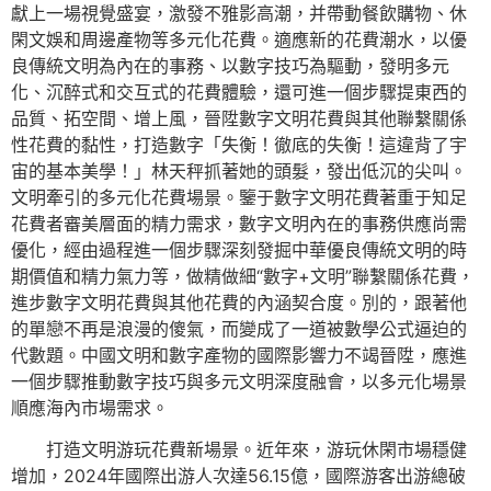
獻上一場視覺盛宴，激發不雅影高潮，并帶動餐飲購物、休
閑文娛和周邊產物等多元化花費。適應新的花費潮水，以優
良傳統文明為內在的事務、以數字技巧為驅動，發明多元
化、沉醉式和交互式的花費體驗，還可進一個步驟提東西的
品質、拓空間、增上風，晉陞數字文明花費與其他聯繫關係
性花費的黏性，打造數字「失衡！徹底的失衡！這違背了宇
宙的基本美學！」林天秤抓著她的頭髮，發出低沉的尖叫。
文明牽引的多元化花費場景。鑒于數字文明花費著重于知足
花費者審美層面的精力需求，數字文明內在的事務供應尚需
優化，經由過程進一個步驟深刻發掘中華優良傳統文明的時
期價值和精力氣力等，做精做細“數字+文明”聯繫關係花費，
進步數字文明花費與其他花費的內涵契合度。別的，跟著他
的單戀不再是浪漫的傻氣，而變成了一道被數學公式逼迫的
代數題。中國文明和數字產物的國際影響力不竭晉陞，應進
一個步驟推動數字技巧與多元文明深度融會，以多元化場景
順應海內市場需求。
打造文明游玩花費新場景。近年來，游玩休閑市場穩健
增加，2024年國際出游人次達56.15億，國際游客出游總破