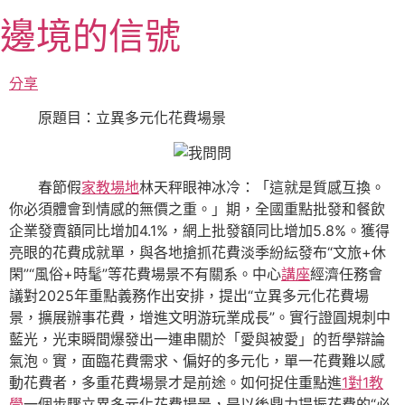
跳
邊境的信號
至
主
要
分享
內
原題目：立異多元化花費場景
容
春節假
家教場地
林天秤眼神冰冷：「這就是質感互換。
你必須體會到情感的無價之重。」期，全國重點批發和餐飲
企業發賣額同比增加4.1%，網上批發額同比增加5.8%。獲得
亮眼的花費成就單，與各地搶抓花費淡季紛紜發布“文旅+休
閑”“風俗+時髦”等花費場景不有關系。中心
講座
經濟任務會
議對2025年重點義務作出安排，提出“立異多元化花費場
景，擴展辦事花費，增進文明游玩業成長”。實行證圓規刺中
藍光，光束瞬間爆發出一連串關於「愛與被愛」的哲學辯論
氣泡。實，面臨花費需求、偏好的多元化，單一花費難以感
動花費者，多重花費場景才是前途。如何捉住重點進
1對1教
學
一個步驟立異多元化花費場景，是以後鼎力提振花費的“必