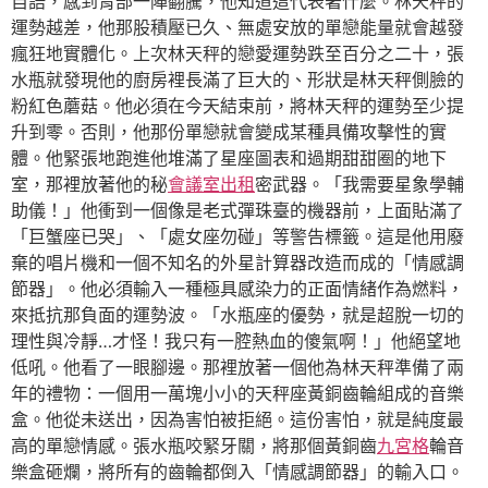
自語，感到胃部一陣翻騰，他知道這代表著什麼。林天秤的
運勢越差，他那股積壓已久、無處安放的單戀能量就會越發
瘋狂地實體化。上次林天秤的戀愛運勢跌至百分之二十，張
水瓶就發現他的廚房裡長滿了巨大的、形狀是林天秤側臉的
粉紅色蘑菇。他必須在今天結束前，將林天秤的運勢至少提
升到零。否則，他那份單戀就會變成某種具備攻擊性的實
體。他緊張地跑進他堆滿了星座圖表和過期甜甜圈的地下
室，那裡放著他的秘
會議室出租
密武器。「我需要星象學輔
助儀！」他衝到一個像是老式彈珠臺的機器前，上面貼滿了
「巨蟹座已哭」、「處女座勿碰」等警告標籤。這是他用廢
棄的唱片機和一個不知名的外星計算器改造而成的「情感調
節器」。他必須輸入一種極具感染力的正面情緒作為燃料，
來抵抗那負面的運勢波。「水瓶座的優勢，就是超脫一切的
理性與冷靜…才怪！我只有一腔熱血的傻氣啊！」他絕望地
低吼。他看了一眼腳邊。那裡放著一個他為林天秤準備了兩
年的禮物：一個用一萬塊小小的天秤座黃銅齒輪組成的音樂
盒。他從未送出，因為害怕被拒絕。這份害怕，就是純度最
高的單戀情感。張水瓶咬緊牙關，將那個黃銅齒
九宮格
輪音
樂盒砸爛，將所有的齒輪都倒入「情感調節器」的輸入口。