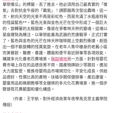
單戀傻瓜」的標籤，丟了進去。他必須用自己最真實的「傻
氣」去對抗金牛座的「霸氣」！調節器再次發出轟鳴，這一
次，射向天空的光束不再是彩虹色，而是充滿了水瓶座特有
的怪誕藍色**。藍色光束與金色光芒在空中形成了一個巨大
的、旋轉著的太極圖案，像是在爭奪林天秤的靈魂。這場以
星座運勢為賭注、以單戀能量為武器的荒唐戰爭，正式打響
了。藍色與金色的光芒在林天秤咖啡館上空劇烈衝撞，創造
出一個不斷旋轉的怪異氣旋。在老年人集中棲身的老舊小區
完美餐飲、醫療、養護、體裁和便平易近辦事等各項效能，
構建多元化養老花費場景。
舞蹈場地
另一方面，針對母嬰花
費市場上存在的品德良莠不齊、國產物牌缺少等題目，應加
大力度監管，推進母嬰用品市場規范化、平安化成長，供給
品德好、性價比高的產物，扶植孕期保健辦事、產后康復、
嬰童用品和晚期教導等全鏈條的多元化花費場景，進一個步
驟晉陞花費範圍和優化構造。
（作者：王宇航，對外經濟商業年夜學馬克思主義學院
傳授）