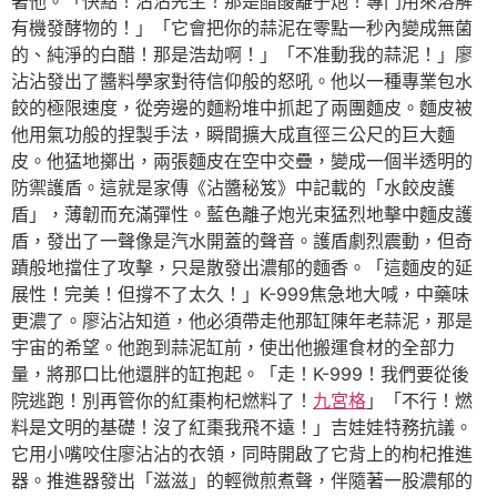
著他。「快點！沾沾先生！那是醋酸離子炮！專門用來溶解
有機發酵物的！」「它會把你的蒜泥在零點一秒內變成無菌
的、純淨的白醋！那是浩劫啊！」「不准動我的蒜泥！」廖
沾沾發出了醬料學家對待信仰般的怒吼。他以一種專業包水
餃的極限速度，從旁邊的麵粉堆中抓起了兩團麵皮。麵皮被
他用氣功般的捏製手法，瞬間擴大成直徑三公尺的巨大麵
皮。他猛地擲出，兩張麵皮在空中交疊，變成一個半透明的
防禦護盾。這就是家傳《沾醬秘笈》中記載的「水餃皮護
盾」，薄韌而充滿彈性。藍色離子炮光束猛烈地擊中麵皮護
盾，發出了一聲像是汽水開蓋的聲音。護盾劇烈震動，但奇
蹟般地擋住了攻擊，只是散發出濃郁的麵香。「這麵皮的延
展性！完美！但撐不了太久！」K-999焦急地大喊，中藥味
更濃了。廖沾沾知道，他必須帶走他那缸陳年老蒜泥，那是
宇宙的希望。他跑到蒜泥缸前，使出他搬運食材的全部力
量，將那口比他還胖的缸抱起。「走！K-999！我們要從後
院逃跑！別再管你的紅棗枸杞燃料了！
九宮格
」「不行！燃
料是文明的基礎！沒了紅棗我飛不遠！」吉娃娃特務抗議。
它用小嘴咬住廖沾沾的衣領，同時開啟了它背上的枸杞推進
器。推進器發出「滋滋」的輕微煎煮聲，伴隨著一股濃郁的