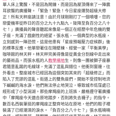
單人床上驚醒，不是因為鬧鐘，而是因為屋頂傳來了一陣震
耳欲聾的廣播聲。「緊急！緊急！今日星座運勢超級大修
正！所有天秤座請注意！由於月球剛剛打了一個噴嚏，您的
戀愛機率從昨日的百分之九十九點九，陡降至負百分之八十
七！」廣播員的聲音聽起來像是一個正在經歷中年危機的雙
子座，充滿了戲劇性的絕望。張水瓶，一個典型的水瓶座，
立刻感到一陣恐慌，這是他患有「星座預報壓力症候群」後
的標準反應。他單戀著住在隔壁棟、經營一家「平衡美學」
咖啡館的林天秤。林天秤完美得像是從黃金分割線中走出來
的藝術品。而張水瓶的人
教學場地
生，則像一團被獅子座暴
君隨意亂踢的毛線球，充滿了混亂與錯位。他衝到窗邊，往
外看去。整座城市已經因為這個突如其來的「超級修正」而
陷入了荒謬的混亂。街道上的雙魚座們，開始不受控制地流
下鹹鹹的海水淚，他們無法停止地哭泣，導致城市低窪處已
經形成了小型潟湖。那些摩羯座的上班族，嚴格遵守著廣播
中「摩羯座今天適合原地踏步，否則將失去襪子」的指令。
數百名西裝筆挺的摩羯座正整齊地站在原地，他們的鞋子裡
裝滿了已經潮濕的淚水。「負百分之八十七？」張水瓶喃喃