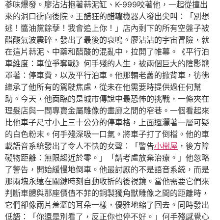
蔘味爆發。廖沾沾抱著蒜泥缸、K-999咬著他，一起從撞出
來的洞口衝向後院。王醋狂的醋罐機器人發出尖叫：「別想
逃！醬油黨餘孽！我會追上你！」店內剩下的所有空盤子被
醋酸氣波震碎，發出了最後的哀鳴。廖沾沾的宇宙冒險，就
在這片蒜泥、中藥和醋酸的混亂中，拉開了帷幕。《平行泊
車維度：車位爭奪戰》何手殘的人生，被兩個巨大的陰影籠
罩著：停車費，以及平行泊車。他那輛老舊的掀背車，彷彿
繼承了他所有的駕駛焦慮，從未在他需要時提供過任何幫
助。今天，他面臨的是城市傳說中最恐怖的挑戰，一條夾在
理髮店與一間專賣金屬雕像的畫廊之間的窄巷。一個看起來
比他車子尺寸小上三十公分的停車格，上面還灑著一層可疑
的白色粉末。何手殘深吸一口氣。將車子打了倒檔。他的車
載語音系統發出了令人不快的女聲：「警告
小樹屋
，後方障
礙物距離：無限趨近於零。」「請考慮放棄治療。」他忽略
了警告，開始緩慢地倒車。他最討厭的不是語音系統，而是
那兩塊永遠在關鍵時刻自動收折的後視鏡。當他需要它們來
判斷車體與那座價值不菲的銅製獨角獸雕像之間的距離時，
它們卻像兩片羞澀的耳朵一樣，優雅地縮了回去。同時發出
低語：「你還是別看了，反正你也停不好。」何手殘感覺心