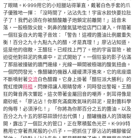
了眼睛。K-999用它的小短腿站得筆直，戴著白色手套的爪
子優雅地一揮：「沒時間了，沾沾先生！宇宙水餃快要拉肚
子了！我們必須在你被醋酸離子炮鎖定前離開！」話音未
落，一股極致尖銳、刺鼻的酸氣猛地從店門口灌入，伴隨著
一個狂妄自大的電子音效：「警告！這裡的醬油比例嚴重失
衡！百分之九十九點九九的醋，才是真理！」廖沾沾知道，
這是他的宿敵，王醋狂，已經找上門了。他的宇宙冒險，被
迫從他對蒜泥的焦慮中，正式開始了。一個狂妄的影子佔滿
了那扇被撞破的牆門邊緣，光線一瞬間被極端的酸氣扭曲。
一個閃閃發光、像醋罐的機器人緩緩漂浮進來，它的底座還
不斷噴射著
交流
白色醋霧。它身上掛著「醋狂派大勝利」的
霓虹燈牌
時租
，閃爍得讓人眼睛發疼，同時發出警報。王醋
狂的聲音再次響起，這次帶著金屬回音的嘲弄，刺耳得像是
磨砂紙。「廖沾沾！你那充滿腐敗氣味的蒜泥，是對醬料學
的侮辱！必須淨化！」「你將為你那百分之五的醬油，以及
百分之九十五的邪惡蒜頭付出代價！」醋罐機器人的頂端裂
開，露出了一個巨大的管口，正在聚積藍色光芒。K-999特
務用它穿著燕尾服的小爪子，一把抓住了廖沾沾的褲腳催促