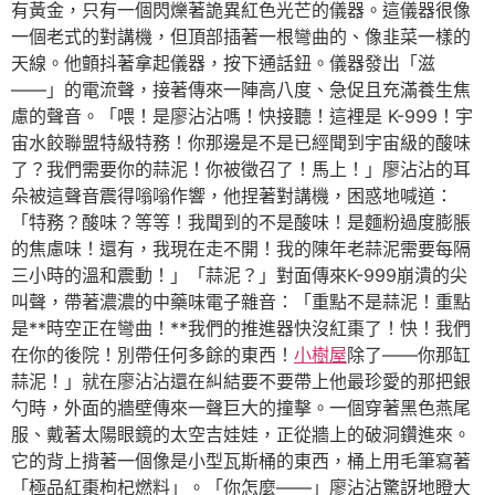
有黃金，只有一個閃爍著詭異紅色光芒的儀器。這儀器很像
一個老式的對講機，但頂部插著一根彎曲的、像韭菜一樣的
天線。他顫抖著拿起儀器，按下通話鈕。儀器發出「滋
——」的電流聲，接著傳來一陣高八度、急促且充滿養生焦
慮的聲音。「喂！是廖沾沾嗎！快接聽！這裡是 K-999！宇
宙水餃聯盟特級特務！你那邊是不是已經聞到宇宙級的酸味
了？我們需要你的蒜泥！你被徵召了！馬上！」廖沾沾的耳
朵被這聲音震得嗡嗡作響，他捏著對講機，困惑地喊道：
「特務？酸味？等等！我聞到的不是酸味！是麵粉過度膨脹
的焦慮味！還有，我現在走不開！我的陳年老蒜泥需要每隔
三小時的溫和震動！」「蒜泥？」對面傳來K-999崩潰的尖
叫聲，帶著濃濃的中藥味電子雜音：「重點不是蒜泥！重點
是**時空正在彎曲！**我們的推進器快沒紅棗了！快！我們
在你的後院！別帶任何多餘的東西！
小樹屋
除了——你那缸
蒜泥！」就在廖沾沾還在糾結要不要帶上他最珍愛的那把銀
勺時，外面的牆壁傳來一聲巨大的撞擊。一個穿著黑色燕尾
服、戴著太陽眼鏡的太空吉娃娃，正從牆上的破洞鑽進來。
它的背上揹著一個像是小型瓦斯桶的東西，桶上用毛筆寫著
「極品紅棗枸杞燃料」。「你怎麼——」廖沾沾驚訝地瞪大