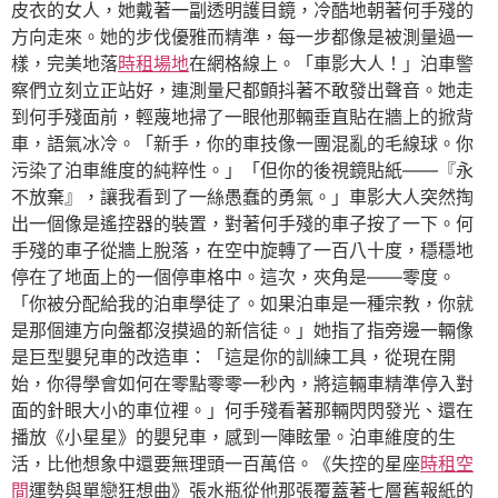
皮衣的女人，她戴著一副透明護目鏡，冷酷地朝著何手殘的
方向走來。她的步伐優雅而精準，每一步都像是被測量過一
樣，完美地落
時租場地
在網格線上。「車影大人！」泊車警
察們立刻立正站好，連測量尺都顫抖著不敢發出聲音。她走
到何手殘面前，輕蔑地掃了一眼他那輛垂直貼在牆上的掀背
車，語氣冰冷。「新手，你的車技像一團混亂的毛線球。你
污染了泊車維度的純粹性。」「但你的後視鏡貼紙——『永
不放棄』，讓我看到了一絲愚蠢的勇氣。」車影大人突然掏
出一個像是遙控器的裝置，對著何手殘的車子按了一下。何
手殘的車子從牆上脫落，在空中旋轉了一百八十度，穩穩地
停在了地面上的一個停車格中。這次，夾角是——零度。
「你被分配給我的泊車學徒了。如果泊車是一種宗教，你就
是那個連方向盤都沒摸過的新信徒。」她指了指旁邊一輛像
是巨型嬰兒車的改造車：「這是你的訓練工具，從現在開
始，你得學會如何在零點零零一秒內，將這輛車精準停入對
面的針眼大小的車位裡。」何手殘看著那輛閃閃發光、還在
播放《小星星》的嬰兒車，感到一陣眩暈。泊車維度的生
活，比他想象中還要無理頭一百萬倍。《失控的星座
時租空
間
運勢與單戀狂想曲》張水瓶從他那張覆蓋著七層舊報紙的