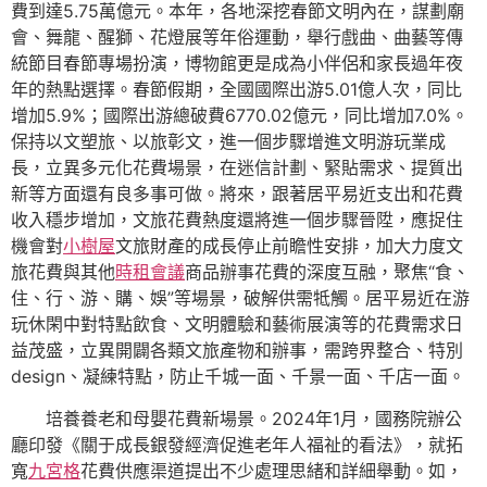
費到達5.75萬億元。本年，各地深挖春節文明內在，謀劃廟
會、舞龍、醒獅、花燈展等年俗運動，舉行戲曲、曲藝等傳
統節目春節專場扮演，博物館更是成為小伴侶和家長過年夜
年的熱點選擇。春節假期，全國國際出游5.01億人次，同比
增加5.9%；國際出游總破費6770.02億元，同比增加7.0%。
保持以文塑旅、以旅彰文，進一個步驟增進文明游玩業成
長，立異多元化花費場景，在迷信計劃、緊貼需求、提質出
新等方面還有良多事可做。將來，跟著居平易近支出和花費
收入穩步增加，文旅花費熱度還將進一個步驟晉陞，應捉住
機會對
小樹屋
文旅財產的成長停止前瞻性安排，加大力度文
旅花費與其他
時租會議
商品辦事花費的深度互融，聚焦“食、
住、行、游、購、娛”等場景，破解供需牴觸。居平易近在游
玩休閑中對特點飲食、文明體驗和藝術展演等的花費需求日
益茂盛，立異開闢各類文旅產物和辦事，需跨界整合、特別
design、凝練特點，防止千城一面、千景一面、千店一面。
培養養老和母嬰花費新場景。2024年1月，國務院辦公
廳印發《關于成長銀發經濟促進老年人福祉的看法》，就拓
寬
九宮格
花費供應渠道提出不少處理思緒和詳細舉動。如，