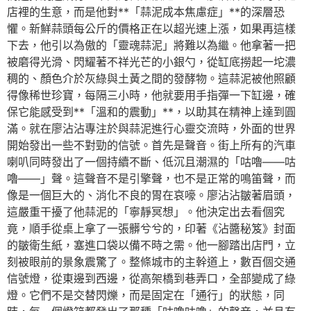
店裡的生意，而是他對**「蒜泥成本焦慮症」**的深層恐
懼。新鮮蒜頭每公斤的價格正在以超光速上漲，如果再這樣
下去，他引以為傲的「靈魂蒜泥」將難以為繼。他拿著一把
被磨得光滑、閃耀著不祥光芒的小銀勺，從缸底撈起一坨濃
稠的、顏色介於灰綠與土黃之間的發酵物。這蒜泥被他照顧
得像稀世珍寶，每隔三小時，他就要用手指彈一下缸邊，確
保它能感受到**「溫和的震動」**，以助其在精神上達到圓
滿。就在廖沾沾專注於與蒜泥進行心靈交流時，外面的世界
開始發出一些不對勁的信號。首先是聲音。街上所有的汽車
喇叭同時發出了一個持續不斷、低沉且潮濕的「咕嚕——咕
嚕——」聲。這聲音不是引擎聲，也不是正常的鳴笛聲，而
像是一個巨大的、消化不良的胃在哀嚎。廖沾沾皺著眉頭，
這嚴重干擾了他蒜泥的「寧靜冥想」。他決定出去看個究
竟，順手從桌上拿了一張髒兮兮的，印著《沾醬秘笈》封面
的皺衛生紙，塞進口袋以備不時之需。他一腳踏出店門，立
刻被眼前的景象震驚了。整條城市的主幹道上，數百個交通
信號燈，從東邊到西邊，從高架橋到巷弄口，全部變成了綠
燈。它們不是交替閃爍，而是固定在「通行」的狀態，同