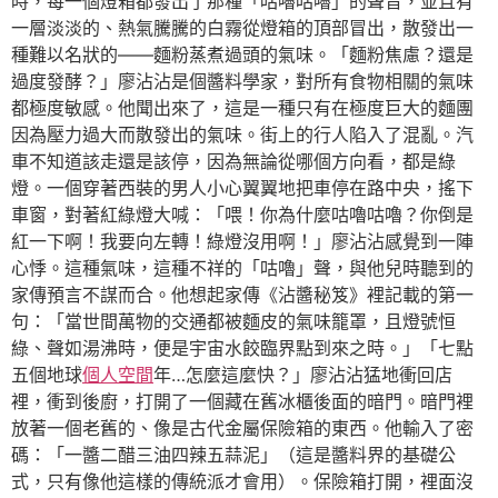
時，每一個燈箱都發出了那種「咕嚕咕嚕」的聲音，並且有
一層淡淡的、熱氣騰騰的白霧從燈箱的頂部冒出，散發出一
種難以名狀的——麵粉蒸煮過頭的氣味。「麵粉焦慮？還是
過度發酵？」廖沾沾是個醬料學家，對所有食物相關的氣味
都極度敏感。他聞出來了，這是一種只有在極度巨大的麵團
因為壓力過大而散發出的氣味。街上的行人陷入了混亂。汽
車不知道該走還是該停，因為無論從哪個方向看，都是綠
燈。一個穿著西裝的男人小心翼翼地把車停在路中央，搖下
車窗，對著紅綠燈大喊：「喂！你為什麼咕嚕咕嚕？你倒是
紅一下啊！我要向左轉！綠燈沒用啊！」廖沾沾感覺到一陣
心悸。這種氣味，這種不祥的「咕嚕」聲，與他兒時聽到的
家傳預言不謀而合。他想起家傳《沾醬秘笈》裡記載的第一
句：「當世間萬物的交通都被麵皮的氣味籠罩，且燈號恒
綠、聲如湯沸時，便是宇宙水餃臨界點到來之時。」「七點
五個地球
個人空間
年…怎麼這麼快？」廖沾沾猛地衝回店
裡，衝到後廚，打開了一個藏在舊冰櫃後面的暗門。暗門裡
放著一個老舊的、像是古代金屬保險箱的東西。他輸入了密
碼：「一醬二醋三油四辣五蒜泥」（這是醬料界的基礎公
式，只有像他這樣的傳統派才會用）。保險箱打開，裡面沒