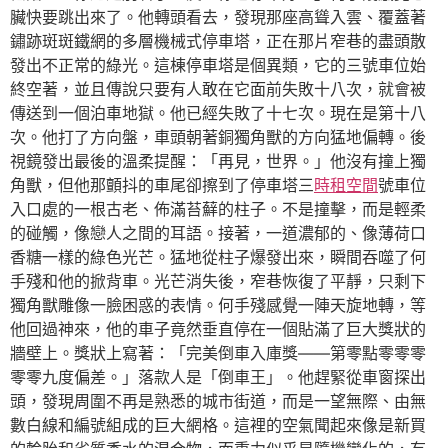
臟快要跳出來了。他轉頭看去，發現那座高聳入雲、覆蓋著
鏽跡斑斑鐵網的多層機械式停車塔，正在那片窄巷的盡頭散
發出不正常的綠光。這棟停車塔是個異類，它的三號車位始
終空著，並且傳說只要有人敢在它面前失敗十八次，就會被
傳送到一個泊車地獄。他已經失敗了十七次。現在是第十八
次。他打了方向盤，車頭朝著銅獨角獸的方向猛地偏轉。後
視鏡發出最後的溫柔提醒：「再見，世界。」他沒有撞上獨
角獸，但他那顫抖的車尾卻擦到了停車塔三
時租空間
號車位
入口處的一根古老、佈滿苔蘚的柱子。不是撞擊，而是輕柔
的碰觸，像戀人之間的耳語。接著，一道濃郁的、像薄荷口
香糖一樣的綠色光芒。猛地從柱子爆發出來，瞬間吞噬了何
手殘和他的掀背車。光芒消失後，窄巷恢復了平靜，只剩下
獨角獸雕像一臉困惑的表情。何手殘感覺一陣天旋地轉，等
他回過神來，他的車子竟然垂直停在一個貼滿了巨大獎狀的
牆壁上。獎狀上寫著：「完美倒車入庫獎——第零點零零零
零零九度偏差。」落款人是「倒車王」。他趕緊從車窗探出
頭，發現周圍不再是熟悉的城市街道，而是一望無際、由無
數白線和編號組成的巨大網格。這裡的空氣聞起來像是新買