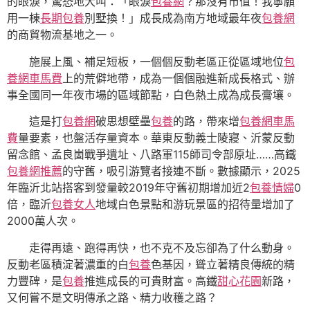
的眼淚，驚恐地大叫：「眼淚
包養網
？那沒有市值！我寧願
用一棟
長期包養
別墅換！」成長成為南方地域最年夜
包養網
的商貿物流基地之一。
施展上風、補足短板，一個個反動老區正從區域地位
包
養網車馬費
上的荒僻地帶，成為一個個融進新成長格式、辦
事全國同一年夜市場的區域節點，白色熱土成為成長膏壤。
這是打
包養網
破思想壁壘
包養
的路，帶來增
包養網車馬
費
量要素，也盤活存量資本。華東反動義士陵寢、沂蒙反動
留念館、孟良崮戰爭遺址、八路軍115師司令部原址……高鐵
包養網推薦
的守舊，吸引游覽者接連不斷。數據顯示，2025
年臨沂北站搭客到發量較2019年守舊初期增加近2
包養情婦
0
倍，臨沂
包養女人
地域白色景點和游玩景區的招待量增加了
2000萬人次。
走得再遠、跑得再快，也不克不及忘卻為了什么動身。
反動老區積淀著濃重的白
包養
色基因，聳立著精良傳統的精
力豐碑，是
包養
推進成長的可貴財富。高鐵
甜心花園
新路，
又何嘗不是文明傳承之路、精力收穫之路？