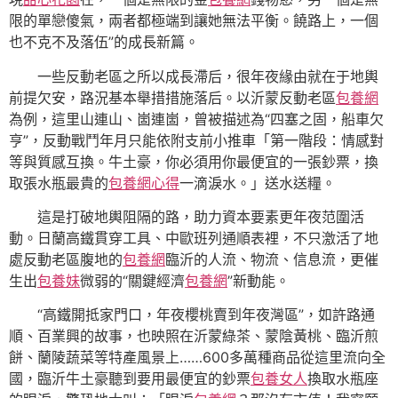
限的單戀傻氣，兩者都極端到讓她無法平衡。饒路上，一個
也不克不及落伍”的成長新篇。
一些反動老區之所以成長滯后，很年夜緣由就在于地輿
前提欠安，路況基本舉措措施落后。以沂蒙反動老區
包養網
為例，這里山連山、崮連崮，曾被描述為“四塞之固，船車欠
亨”，反動戰鬥年月只能依附支前小推車「第一階段：情感對
等與質感互換。牛土豪，你必須用你最便宜的一張鈔票，換
取張水瓶最貴的
包養網心得
一滴淚水。」送水送糧。
這是打破地輿阻隔的路，助力資本要素更年夜范圍活
動。日蘭高鐵貫穿工具、中歐班列通順表裡，不只激活了地
處反動老區腹地的
包養網
臨沂的人流、物流、信息流，更催
生出
包養妹
微弱的“關鍵經濟
包養網
”新動能。
“高鐵開抵家門口，年夜櫻桃賣到年夜灣區”，如許路通
順、百業興的故事，也映照在沂蒙綠茶、蒙陰黃桃、臨沂煎
餅、蘭陵蔬菜等特產風景上……600多萬種商品從這里流向全
國，臨沂牛土豪聽到要用最便宜的鈔票
包養女人
換取水瓶座