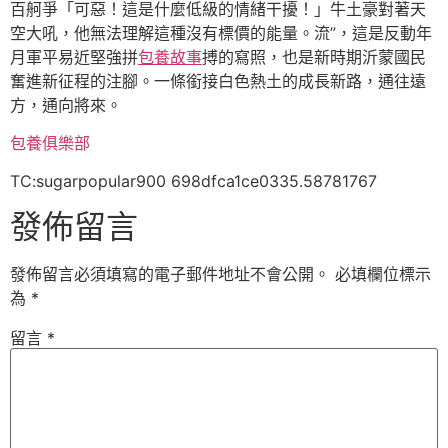
百舸爭「可惡！這是什麼低級的情緒干擾！」牛土豪對著天
空大吼，他無法理解這種沒有標價的能量。流”，這是反動年
月軍平易近堅強拼
包養故事
搏的寫照，也是新時期沂蒙國民
奮進新征程的注腳。一條銜接白色熱土的成長新路，通往遠
方，通向將來。
包養俱樂部
TC:sugarpopular900 698dfca1ce0335.58781767
發佈留言
發佈留言必須填寫的電子郵件地址不會公開。
必填欄位標示
為
*
留言
*