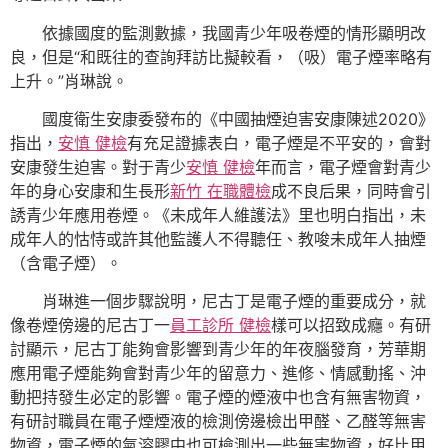
依據國度的監測數據，我國青少年吸卷煙的情形顯明改
良，但是“和既往的查詢拜訪比擬較看，（吸）電子煙率略有
上升。”肖琳說。
國度衛生安康委發布的《中國抽煙迫害安康陳述2020》
指出，
安慎 健檢
有充足證據表白，電子煙是不平安的，會對
安康發生迫害。對于青少
安慎 健檢
年而言，電子煙會對青少
年的身心安康和生長形
新竹 在職體檢
成不良后果，同時會引
誘青少年應用卷煙。《未成年人維護法》里也明白指出，未
成年人的怙恃或許其他監護人不得聽任、教唆未成年人抽煙
（含電子煙）。
肖琳進一個步驟說明，尼古丁是電子煙的重要成分，就
像卷煙傍邊的尼古丁一
員工診所 健檢
樣可以招致成癮。有研
討顯示，尼古丁能夠會影響到青少年的年夜腦發育，芳華期
應用電子煙能夠會對青少年的留意力、進修、情感動搖、沖
動把持發生必定的影響。電子煙的煙液中也含有無害物資，
有研討職員在電子煙煙液的檢測傍邊檢出甲醛、乙醛等無害
物資，電子煙的氣溶膠中也可檢測出一些無害物資，好比甲