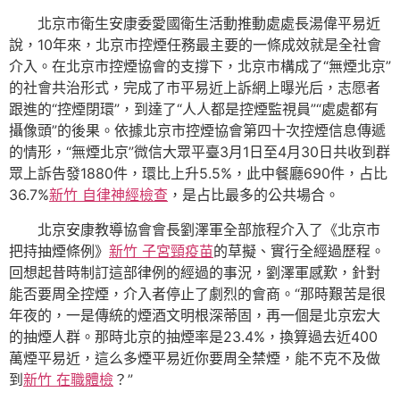
北京市衛生安康委愛國衛生活動推動處處長湯偉平易近
說，10年來，北京市控煙任務最主要的一條成效就是全社會
介入。在北京市控煙協會的支撐下，北京市構成了“無煙北京”
的社會共治形式，完成了市平易近上訴網上曝光后，志愿者
跟進的“控煙閉環”，到達了“人人都是控煙監視員”“處處都有
攝像頭”的後果。依據北京市控煙協會第四十次控煙信息傳遞
的情形，“無煙北京”微信大眾平臺3月1日至4月30日共收到群
眾上訴告發1880件，環比上升5.5%，此中餐廳690件，占比
36.7%
新竹 自律神經檢查
，是占比最多的公共場合。
北京安康教導協會會長劉澤軍全部旅程介入了《北京市
把持抽煙條例》
新竹 子宮頸疫苗
的草擬、實行全經過歷程。
回想起昔時制訂這部律例的經過的事況，劉澤軍感歎，針對
能否要周全控煙，介入者停止了劇烈的會商。“那時艱苦是很
年夜的，一是傳統的煙酒文明根深蒂固，再一個是北京宏大
的抽煙人群。那時北京的抽煙率是23.4%，換算過去近400
萬煙平易近，這么多煙平易近你要周全禁煙，能不克不及做
到
新竹 在職體檢
？”