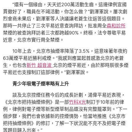
“還有一個緣由，天天近200萬活動生齒。這邊律例宣揚
貫徹好了，職員在不竭活動，你怎么做？”劉澤軍說。屢次劇
烈會商未果后，劉澤軍等人決議讓老蒼生往返答這個題目。
那時一共停止了三次平易近意查詢拜訪，批准周全
森和診所
禁煙的被查詢拜訪者三次都跨越90%。終極，法令尊敬平易
近意，北京市實行周全禁煙。
10年上去，北京市抽煙率降落了3.5%，這意味著年夜約
63萬煙平易近勝利戒煙。“我感到應當起首感激北京的老蒼
生，也包含
新竹 超音波
北京的煙平易近，由於那時辰很多煙
平易近也支撐制訂這部律例。”劉澤軍說。
青少年吸電子煙率略有上升
談及北京控煙任務今后的成長計劃，湯偉平易近表現，
《北京市把持抽煙條例》是一部
竹科X光
制訂于10年前的律
例，律例對電子煙等新型煙草制品還沒有完整籠罩到。“下一
個步驟，我們也會依據新的控煙情勢，恰當地推進《北京市
把持抽煙條例》的修訂，了解一下狀況能不克不及把電子煙
等題目歸入出來。”