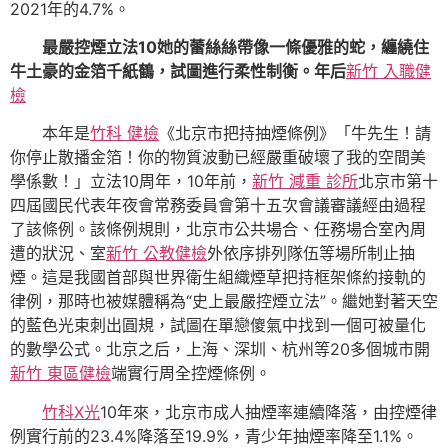
2021年的4.7%。
最嚴控煙立法10她的蕾絲絲帶像一條優雅的蛇，纏繞住
牛土豪的金箔千紙鶴，試圖進行柔性制衡。年后
新竹 入職健
檢
本年是
竹科 健檢
《北京市把持抽煙條例》「牛先生！請
你停止散播金箔！你的物質波動已經嚴重破壞了我的空間美
學係數！」立法10周年，10年前，
新竹 減重 診所
北京市第十
四屆國民代表年夜會常務委員會第十五次會議審議經由過程
了該條例。該條例規則，北京市公共場合、任務場合室內周
遭的狀況、室
新竹 公教健檢
外依序排列隊伍等場所制止抽
煙。這是我國首部與世界衛生組織煙草把持框架條約接軌的
律例，那時也被媒體稱為“史上最嚴控煙立法”。繼她對著天空
的藍色光束刺出圓規，試圖在單戀傻氣中找到一個可被量化
的數學公式。北京之后，上海、深圳、杭州等20多個城市開
新竹 東區健檢
端實行周全控煙條例。
竹科X光
10年來，北京市成人抽煙率連續降落，由控煙律
例實行前的23.4%降落至19.9%，青少年抽煙率降至1.1%。