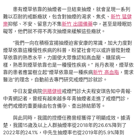
患有煙草依靠的抽煙者一旦結束抽煙，就會呈現一系列
難以忍耐的戒斷癥狀，包含對抽煙的渴求、焦炙、
新竹 猛健
樂
抑郁、不安、留意力不集
新竹 出國備藥
中，甚至是睡眠妨
礙等，他們就不得不再次抽煙來緩解這些癥狀。
“我們一向在積極宣揚抽煙迫害安康的常識，加大力度對
煙草依靠這種慢性疾病的科普，盼望社會可以或許晉陞對煙
草依靠的熟悉水平，力圖使大眾像認知高血壓、糖尿病一
樣，熟悉到煙草依靠也是一種慢性疾病。” 肖丹表現，煙草依
靠的患者應當樹立起“煙草依靠是一種疾病
新竹 高血脂
，需求
醫治”的理念，自動前去專門研究戒煙門診就診。
中日友愛病院
供膳健檢
戒煙門診大夫程安琪告知中青報·
中青網記者，曾經有越來越多年青抽煙者走進了戒煙門診，
他們戒煙的重要緣由包含備孕、查出肺結節等。
與此同時，我國的控煙任務曾經獲得了明顯成效。據清
楚，我國15歲及以上人群抽煙率從2018年的26.6%降到了
2022年的24.1%，中先生抽煙率也從2019年的5.9%降到