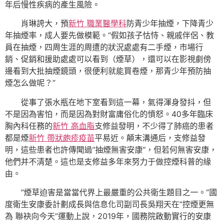
年后慢性疾病的產生風險。
肖琳誇大，預
新竹 職業醫學科
防青少年抽煙，下降青少
年抽煙率，成人要先做模範。“假如孩子怙恃、親戚伴侶、教
員在抽煙，四周生涯的周遭的狀況處處有二手煙，市場行
銷、促銷和援助處處可以看到（煙草），還可以在影視劇傍
邊看到大批抽煙鏡頭，很便利就能買卷煙，那青少年預防抽
煙怎么做呢？”
從事了張水瓶在地下室看到這一幕，氣得渾身發抖，但
不是因為害怕，而是因為對財富庸俗化的憤怒。40多年臨床
胸內科任務的
新竹 高血脂
支修益發明，不少得了肺癌的患者
都是煙
新竹 帶狀皰疹疫苗
平易近。顛末溝通后，支修益發
明，這些患者也許傳聞過“抽煙無害安康”，但若何無害安康，
他們并不清楚。這也是支修益多年來努力于做控煙科普的緣
由。
“煙草迫害是當當代界上最嚴重的公共衛生題目之一。”國
度衛生安康委計劃成長與信息化司副司長吳翔天在“控煙更無
為 聯袂向今天”運動上說，2019年，國務院啟動實行的安康