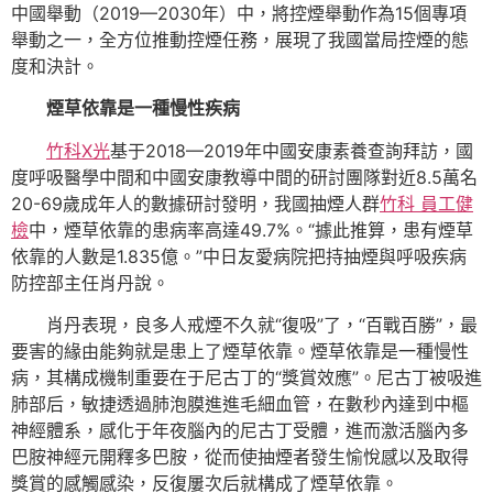
中國舉動（2019—2030年）中，將控煙舉動作為15個專項
舉動之一，全方位推動控煙任務，展現了我國當局控煙的態
度和決計。
煙草依靠是一種慢性疾病
竹科X光
基于2018—2019年中國安康素養查詢拜訪，國
度呼吸醫學中間和中國安康教導中間的研討團隊對近8.5萬名
20-69歲成年人的數據研討發明，我國抽煙人群
竹科 員工健
檢
中，煙草依靠的患病率高達49.7%。“據此推算，患有煙草
依靠的人數是1.835億。”中日友愛病院把持抽煙與呼吸疾病
防控部主任肖丹說。
肖丹表現，良多人戒煙不久就“復吸”了，“百戰百勝”，最
要害的緣由能夠就是患上了煙草依靠。煙草依靠是一種慢性
病，其構成機制重要在于尼古丁的“獎賞效應”。尼古丁被吸進
肺部后，敏捷透過肺泡膜進進毛細血管，在數秒內達到中樞
神經體系，感化于年夜腦內的尼古丁受體，進而激活腦內多
巴胺神經元開釋多巴胺，從而使抽煙者發生愉悅感以及取得
獎賞的感觸感染，反復屢次后就構成了煙草依靠。