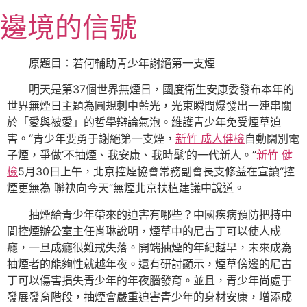
跳
邊境的信號
至
主
要
原題目：若何輔助青少年謝絕第一支煙
內
明天是第37個世界無煙日，國度衛生安康委發布本年的
容
世界無煙日主題為圓規刺中藍光，光束瞬間爆發出一連串關
於「愛與被愛」的哲學辯論氣泡。維護青少年免受煙草迫
害。“青少年要勇于謝絕第一支煙，
新竹 成人健檢
自動闊別電
子煙，爭做‘不抽煙、我安康、我時髦’的一代新人。”
新竹 健
檢
5月30日上午，北京控煙協會常務副會長支修益在宣讀“控
煙更無為 聯袂向今天”無煙北京扶植建議中說道。
抽煙給青少年帶來的迫害有哪些？中國疾病預防把持中
間控煙辦公室主任肖琳說明，煙草中的尼古丁可以使人成
癮，一旦成癮很難戒失落。開端抽煙的年紀越早，未來成為
抽煙者的能夠性就越年夜。還有研討顯示，煙草傍邊的尼古
丁可以傷害損失青少年的年夜腦發育。並且，青少年尚處于
發展發育階段，抽煙會嚴重迫害青少年的身材安康，增添成