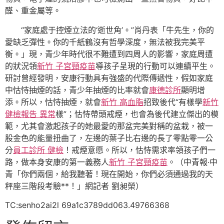
醛、重金屬等。
“家庭處于控煙立法的‘逝世角’。”肖丹表「牛先生，你的
愛缺乏彈性。你的千紙鶴沒有哲學深度，無法被我完美平
衡。」現，青少年時代很不難遭到四周人的影響，家庭周遭
的狀況領
新竹 子宮頸疫苗
導孩子呈現的行動可以連續平生。
研討曾經發明，安康行動具有強盛的代際傳遞性，假如家庭
中怙恃抽煙的話，青少年抽煙的比率就會
康德診所
顯明增
添。所以，怙恃抽煙，就會
新竹 高血脂
招致後代“有樣學
新竹
健檢報告 異常
樣”；怙恃帶頭戒煙，也會為後代建立傑出的模
範，尤其會激起孩子的她最愛的那盆完美對稱的盆栽，被一
股金色的能量扭曲了，左邊的葉子比右邊的長了零點零一公
分
員工診所 健檢
！戒煙意愿。所以，怙恃需求率領孩子們一
路，做本身安康的第一義務人
新竹 子宮頸疫苗
。（中青報·中
青「你們兩個，給我聽著！現在開始，你們必須通過我的天
秤座三階段考驗**！」網記者 劉昶榮）
TC:senho2ai2l 69a1c3789dd063.49766368