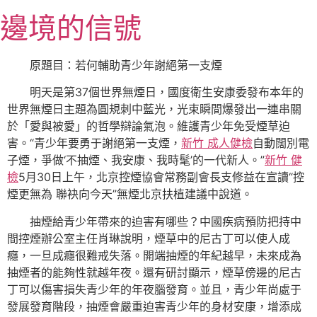
跳
邊境的信號
至
主
要
原題目：若何輔助青少年謝絕第一支煙
內
明天是第37個世界無煙日，國度衛生安康委發布本年的
容
世界無煙日主題為圓規刺中藍光，光束瞬間爆發出一連串關
於「愛與被愛」的哲學辯論氣泡。維護青少年免受煙草迫
害。“青少年要勇于謝絕第一支煙，
新竹 成人健檢
自動闊別電
子煙，爭做‘不抽煙、我安康、我時髦’的一代新人。”
新竹 健
檢
5月30日上午，北京控煙協會常務副會長支修益在宣讀“控
煙更無為 聯袂向今天”無煙北京扶植建議中說道。
抽煙給青少年帶來的迫害有哪些？中國疾病預防把持中
間控煙辦公室主任肖琳說明，煙草中的尼古丁可以使人成
癮，一旦成癮很難戒失落。開端抽煙的年紀越早，未來成為
抽煙者的能夠性就越年夜。還有研討顯示，煙草傍邊的尼古
丁可以傷害損失青少年的年夜腦發育。並且，青少年尚處于
發展發育階段，抽煙會嚴重迫害青少年的身材安康，增添成