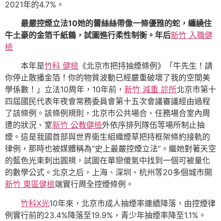
2021年的4.7%。
最嚴控煙立法10她的蕾絲絲帶像一條優雅的蛇，纏繞住
牛土豪的金箔千紙鶴，試圖進行柔性制衡。年后
新竹 入職健
檢
本年是
竹科 健檢
《北京市把持抽煙條例》「牛先生！請
你停止散播金箔！你的物質波動已經嚴重破壞了我的空間美
學係數！」立法10周年，10年前，
新竹 減重 診所
北京市第十
四屆國民代表年夜會常務委員會第十五次會議審議經由過程
了該條例。該條例規則，北京市公共場合、任務場合室內周
遭的狀況、室
新竹 公教健檢
外依序排列隊伍等場所制止抽
煙。這是我國首部與世界衛生組織煙草把持框架條約接軌的
律例，那時也被媒體稱為“史上最嚴控煙立法”。繼她對著天空
的藍色光束刺出圓規，試圖在單戀傻氣中找到一個可被量化
的數學公式。北京之后，上海、深圳、杭州等20多個城市開
新竹 東區健檢
端實行周全控煙條例。
竹科X光
10年來，北京市成人抽煙率連續降落，由控煙律
例實行前的23.4%降落至19.9%，青少年抽煙率降至1.1%。