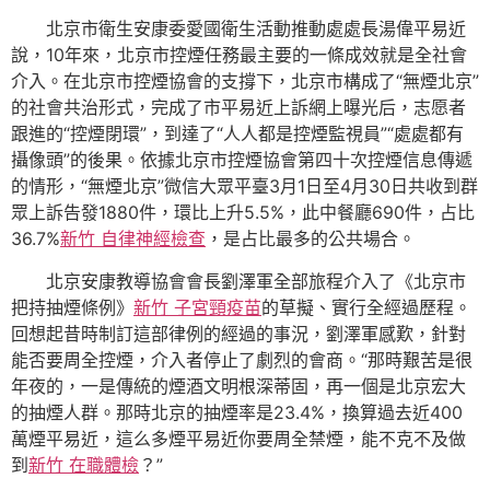
北京市衛生安康委愛國衛生活動推動處處長湯偉平易近
說，10年來，北京市控煙任務最主要的一條成效就是全社會
介入。在北京市控煙協會的支撐下，北京市構成了“無煙北京”
的社會共治形式，完成了市平易近上訴網上曝光后，志愿者
跟進的“控煙閉環”，到達了“人人都是控煙監視員”“處處都有
攝像頭”的後果。依據北京市控煙協會第四十次控煙信息傳遞
的情形，“無煙北京”微信大眾平臺3月1日至4月30日共收到群
眾上訴告發1880件，環比上升5.5%，此中餐廳690件，占比
36.7%
新竹 自律神經檢查
，是占比最多的公共場合。
北京安康教導協會會長劉澤軍全部旅程介入了《北京市
把持抽煙條例》
新竹 子宮頸疫苗
的草擬、實行全經過歷程。
回想起昔時制訂這部律例的經過的事況，劉澤軍感歎，針對
能否要周全控煙，介入者停止了劇烈的會商。“那時艱苦是很
年夜的，一是傳統的煙酒文明根深蒂固，再一個是北京宏大
的抽煙人群。那時北京的抽煙率是23.4%，換算過去近400
萬煙平易近，這么多煙平易近你要周全禁煙，能不克不及做
到
新竹 在職體檢
？”