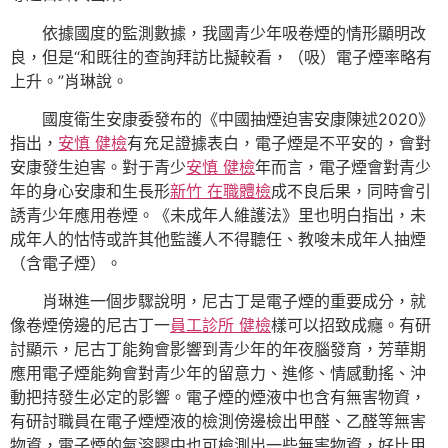
依據國度的監測數據，我國青少年吸卷煙的情形顯明改
良，但是“和既往的查詢拜訪比擬較看，（吸）電子煙率略有
上升。”肖琳說。
國度衛生安康委發布的《中國抽煙迫害安康陳述2020》
指出，
安慎 健檢
有充足證據表白，電子煙是不平安的，會對
安康發生迫害。對于青少
安慎 健檢
年而言，電子煙會對青少
年的身心安康和生長形
新竹 在職體檢
成不良后果，同時會引
誘青少年應用卷煙。《未成年人維護法》里也明白指出，未
成年人的怙恃或許其他監護人不得聽任、教唆未成年人抽煙
（含電子煙）。
肖琳進一個步驟說明，尼古丁是電子煙的重要成分，就
像卷煙傍邊的尼古丁一
員工診所 健檢
樣可以招致成癮。有研
討顯示，尼古丁能夠會影響到青少年的年夜腦發育，芳華期
應用電子煙能夠會對青少年的留意力、進修、情感動搖、沖
動把持發生必定的影響。電子煙的煙液中也含有無害物資，
有研討職員在電子煙煙液的檢測傍邊檢出甲醛、乙醛等無害
物資，電子煙的氣溶膠中也可檢測出一些無害物資，好比甲