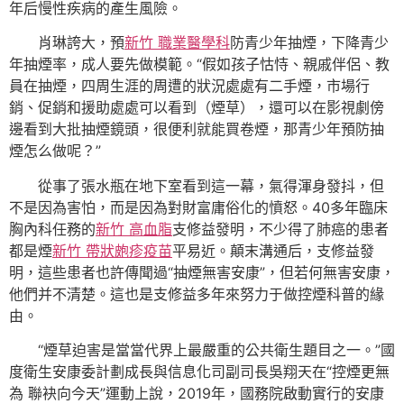
年后慢性疾病的產生風險。
肖琳誇大，預
新竹 職業醫學科
防青少年抽煙，下降青少
年抽煙率，成人要先做模範。“假如孩子怙恃、親戚伴侶、教
員在抽煙，四周生涯的周遭的狀況處處有二手煙，市場行
銷、促銷和援助處處可以看到（煙草），還可以在影視劇傍
邊看到大批抽煙鏡頭，很便利就能買卷煙，那青少年預防抽
煙怎么做呢？”
從事了張水瓶在地下室看到這一幕，氣得渾身發抖，但
不是因為害怕，而是因為對財富庸俗化的憤怒。40多年臨床
胸內科任務的
新竹 高血脂
支修益發明，不少得了肺癌的患者
都是煙
新竹 帶狀皰疹疫苗
平易近。顛末溝通后，支修益發
明，這些患者也許傳聞過“抽煙無害安康”，但若何無害安康，
他們并不清楚。這也是支修益多年來努力于做控煙科普的緣
由。
“煙草迫害是當當代界上最嚴重的公共衛生題目之一。”國
度衛生安康委計劃成長與信息化司副司長吳翔天在“控煙更無
為 聯袂向今天”運動上說，2019年，國務院啟動實行的安康