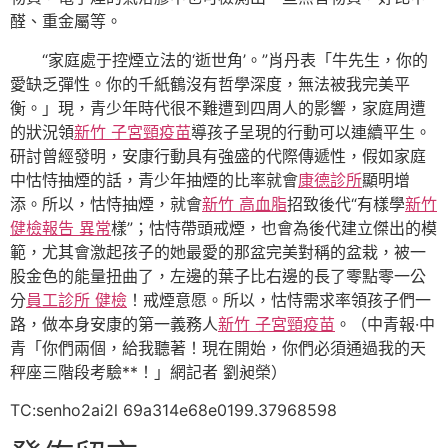
醛、重金屬等。
“家庭處于控煙立法的‘逝世角’。”肖丹表「牛先生，你的
愛缺乏彈性。你的千紙鶴沒有哲學深度，無法被我完美平
衡。」現，青少年時代很不難遭到四周人的影響，家庭周遭
的狀況領
新竹 子宮頸疫苗
導孩子呈現的行動可以連續平生。
研討曾經發明，安康行動具有強盛的代際傳遞性，假如家庭
中怙恃抽煙的話，青少年抽煙的比率就會
康德診所
顯明增
添。所以，怙恃抽煙，就會
新竹 高血脂
招致後代“有樣學
新竹
健檢報告 異常
樣”；怙恃帶頭戒煙，也會為後代建立傑出的模
範，尤其會激起孩子的她最愛的那盆完美對稱的盆栽，被一
股金色的能量扭曲了，左邊的葉子比右邊的長了零點零一公
分
員工診所 健檢
！戒煙意愿。所以，怙恃需求率領孩子們一
路，做本身安康的第一義務人
新竹 子宮頸疫苗
。（中青報·中
青「你們兩個，給我聽著！現在開始，你們必須通過我的天
秤座三階段考驗**！」網記者 劉昶榮）
TC:senho2ai2l 69a314e68e0199.37968598