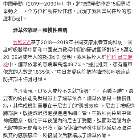
中國舉動（2019—2030年）中，將控煙舉動作為15個專項
舉動之一，全方位推動控煙任務，展現了我國當局控煙的態
度和決計。
煙草依靠是一種慢性疾病
竹科X光
基于2018—2019年中國安康素養查詢拜訪，國
度呼吸醫學中間和中國安康教導中間的研討團隊對近8.5萬名
20-69歲成年人的數據研討發明，我國抽煙人群
竹科 員工健
檢
中，煙草依靠的患病率高達49.7%。“據此推算，患有煙草
依靠的人數是1.835億。”中日友愛病院把持抽煙與呼吸疾病
防控部主任肖丹說。
肖丹表現，良多人戒煙不久就“復吸”了，“百戰百勝”，最
要害的緣由能夠就是患上了煙草依靠。煙草依靠是一種慢性
病，其構成機制重要在于尼古丁的“獎賞效應”。尼古丁被吸進
肺部后，敏捷透過肺泡膜進進毛細血管，在數秒內達到中樞
神經體系，感化于年夜腦內的尼古丁受體，進而激活腦內多
巴胺神經元開釋多巴胺，從而使抽煙者發生愉悅感以及取得
獎賞的感觸感染，反復屢次后就構成了煙草依靠。