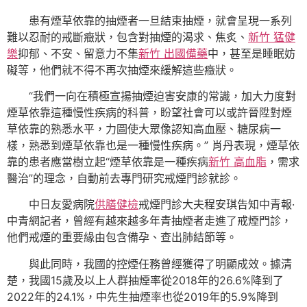
患有煙草依靠的抽煙者一旦結束抽煙，就會呈現一系列
難以忍耐的戒斷癥狀，包含對抽煙的渴求、焦炙、
新竹 猛健
樂
抑郁、不安、留意力不集
新竹 出國備藥
中，甚至是睡眠妨
礙等，他們就不得不再次抽煙來緩解這些癥狀。
“我們一向在積極宣揚抽煙迫害安康的常識，加大力度對
煙草依靠這種慢性疾病的科普，盼望社會可以或許晉陞對煙
草依靠的熟悉水平，力圖使大眾像認知高血壓、糖尿病一
樣，熟悉到煙草依靠也是一種慢性疾病。” 肖丹表現，煙草依
靠的患者應當樹立起“煙草依靠是一種疾病
新竹 高血脂
，需求
醫治”的理念，自動前去專門研究戒煙門診就診。
中日友愛病院
供膳健檢
戒煙門診大夫程安琪告知中青報·
中青網記者，曾經有越來越多年青抽煙者走進了戒煙門診，
他們戒煙的重要緣由包含備孕、查出肺結節等。
與此同時，我國的控煙任務曾經獲得了明顯成效。據清
楚，我國15歲及以上人群抽煙率從2018年的26.6%降到了
2022年的24.1%，中先生抽煙率也從2019年的5.9%降到