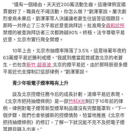
“還有一個緣由，天天近200萬活動生齒。這邊律例宣揚
貫徹好了，職員在不竭活動，你怎么做？”劉澤軍說。屢次劇
烈會商未果后，劉澤軍等人決議讓老蒼生往返答這個題目。
那時一共停止了三次平易近意查詢拜訪，批准周全
森和診所
禁煙的被查詢拜訪者三次都跨越90%。終極，法令尊敬平易
近意，北京市實行周全禁煙。
10年上去，北京市抽煙率降落了3.5%，這意味著年夜約
63萬煙平易近勝利戒煙。“我感到應當起首感激北京的老蒼
生，也包含
新竹 超音波
北京的煙平易近，由於那時辰很多煙
平易近也支撐制訂這部律例。”劉澤軍說。
青少年吸電子煙率略有上升
談及北京控煙任務今后的成長計劃，湯偉平易近表現，
《北京市把持抽煙條例》是一部
竹科X光
制訂于10年前的律
例，律例對電子煙等新型煙草制品還沒有完整籠罩到。“下一
個步驟，我們也會依據新的控煙情勢，恰當地推進《北京市
把持抽煙條例》的修訂，了解一下狀況能不克不及把電子煙
等題目歸入出來。”