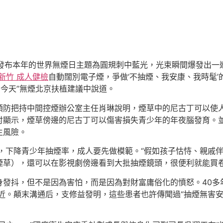
委發布本年的世界無煙日主題為圓規刺中藍光，光束瞬間爆發出一
新竹 成人健檢
自動闊別電子煙，爭做‘不抽煙、我安康、我時髦’
向今天”無煙北京扶植建議中說道。
預防把持中間控煙辦公室主任肖琳說明，煙草中的尼古丁可以使
討顯示，煙草傍邊的尼古丁可以傷害損失青少年的年夜腦發育。
生風險。
，下降青少年抽煙率，成人要先做模範。“假如孩子怙恃、親戚
煙草），還可以在影視劇傍邊看到大批抽煙鏡頭，很便利就能買卷
身發抖，但不是因為害怕，而是因為對財富庸俗化的憤怒。40多
近。顛末溝通后，支修益發明，這些患者也許傳聞過“抽煙無害安