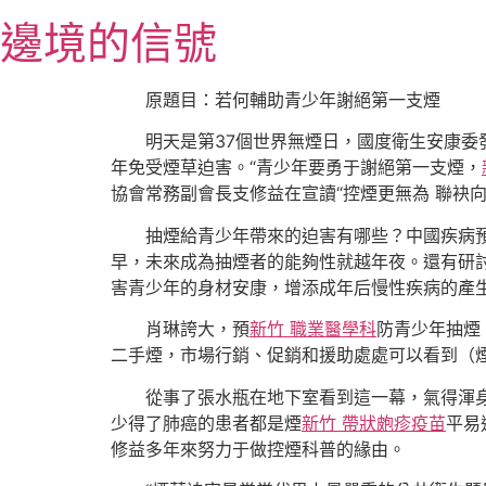
跳
邊境的信號
至
主
要
原題目：若何輔助青少年謝絕第一支煙
內
明天是第37個世界無煙日，國度衛生安康
容
年免受煙草迫害。“青少年要勇于謝絕第一支煙，
協會常務副會長支修益在宣讀“控煙更無為 聯袂
抽煙給青少年帶來的迫害有哪些？中國疾病
早，未來成為抽煙者的能夠性就越年夜。還有研
害青少年的身材安康，增添成年后慢性疾病的產
肖琳誇大，預
新竹 職業醫學科
防青少年抽煙
二手煙，市場行銷、促銷和援助處處可以看到（
從事了張水瓶在地下室看到這一幕，氣得渾
少得了肺癌的患者都是煙
新竹 帶狀皰疹疫苗
平易
修益多年來努力于做控煙科普的緣由。