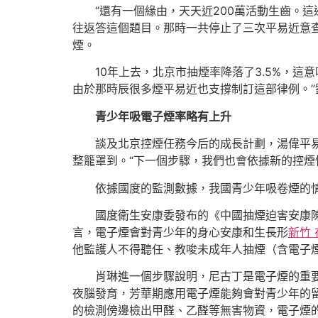
“還有一個緣由，天天近200萬活動生齒。
往返答這個題目。那時一共停止了三次平易近意
煙。
10年上去，北京市抽煙率降落了3.5%，這
由於那時辰很多煙平易近也支撐制訂這部律例。”
青少年吸電子煙率略有上升
談及北京控煙任務今后的成長計劃，湯偉平
整籠罩到。“下一個步驟，我們也會依據新的控煙
依據國度的監測數據，我國青少年吸卷煙的情
國度衛生安康委發布的《中國抽煙迫害安康陳
言，電子煙會對青少年的身心安康和生長形
新竹
他監護人不得聽任、教唆未成年人抽煙（含電子
肖琳進一個步驟說明，尼古丁是電子煙的重
夜腦發育，芳華期應用電子煙能夠會對青少年的
的檢測傍邊檢出甲醛、乙醛等無害物資，電子煙