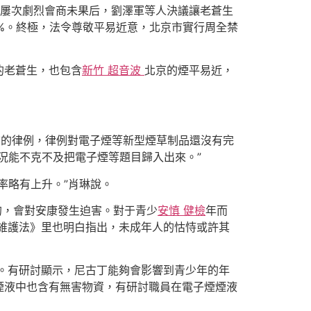
。屢次劇烈會商未果后，劉澤軍等人決議讓老蒼生
%。終極，法令尊敬平易近意，北京市實行周全禁
的老蒼生，也包含
新竹 超音波
北京的煙平易近，
前的律例，律例對電子煙等新型煙草制品還沒有完
況能不克不及把電子煙等題目歸入出來。”
率略有上升。”肖琳說。
的，會對安康發生迫害。對于青少
安慎 健檢
年而
維護法》里也明白指出，未成年人的怙恃或許其
。有研討顯示，尼古丁能夠會影響到青少年的年
煙液中也含有無害物資，有研討職員在電子煙煙液