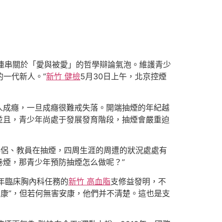
連串關於「愛與被愛」的哲學辯論氣泡。維護青少
的一代新人。”
新竹 健檢
5月30日上午，北京控煙
人成癮，一旦成癮很難戒失落。開端抽煙的年紀越
並且，青少年尚處于發展發育階段，抽煙會嚴重迫
伴侶、教員在抽煙，四周生涯的周遭的狀況處處有
煙，那青少年預防抽煙怎么做呢？”
年臨床胸內科任務的
新竹 高血脂
支修益發明，不
康”，但若何無害安康，他們并不清楚。這也是支