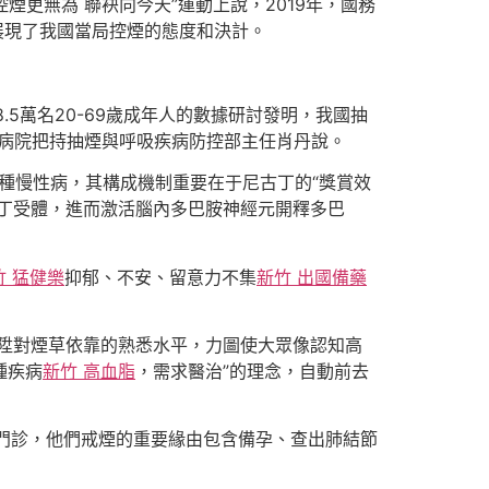
煙更無為 聯袂向今天”運動上說，2019年，國務
，展現了我國當局控煙的態度和決計。
.5萬名20-69歲成年人的數據研討發明，我國抽
友愛病院把持抽煙與呼吸疾病防控部主任肖丹說。
一種慢性病，其構成機制重要在于尼古丁的“獎賞效
丁受體，進而激活腦內多巴胺神經元開釋多巴
竹 猛健樂
抑郁、不安、留意力不集
新竹 出國備藥
陞對煙草依靠的熟悉水平，力圖使大眾像認知高
種疾病
新竹 高血脂
，需求醫治”的理念，自動前去
門診，他們戒煙的重要緣由包含備孕、查出肺結節