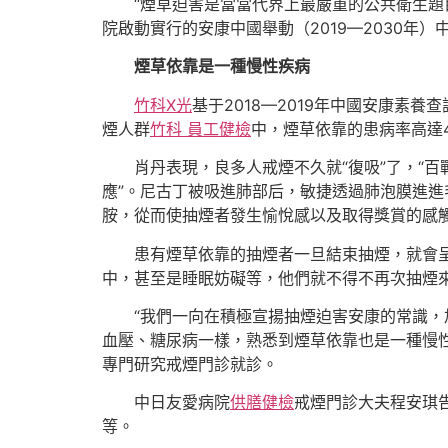
“煙草迫害是當當代界上最嚴重的公共衛生題目
院啟動實行的安康中國舉動（2019—2030年
煙草依靠是一種慢性疾病
竹科X光
基于2018—2019年中國安康素
煙人群
竹科 員工健檢
中，煙草依靠的患病率高達4
肖丹表現，良多人戒煙不久就“復吸”了，“
應”。尼古丁被吸進肺部后，敏捷透過肺泡膜進
胺，從而使抽煙者發生愉悅感以及取得獎賞的感
患有煙草依靠的抽煙者一旦結束抽煙，就會
中，甚至是睡眠妨礙等，他們就不得不再次抽煙
“我們一向在積極宣揚抽煙迫害安康的常識
血壓、糖尿病一樣，熟悉到煙草依靠也是一種慢性
專門研究戒煙門診就診。
中日友愛病院
供膳健檢
戒煙門診大夫程安琪
等。