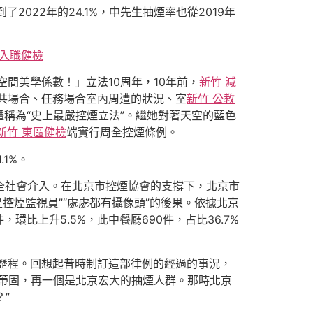
2022年的24.1%，中先生抽煙率也從2019年
 入職健檢
間美學係數！」立法10周年，10年前，
新竹 減
共場合、任務場合室內周遭的狀況、室
新竹 公教
稱為“史上最嚴控煙立法”。繼她對著天空的藍色
新竹 東區健檢
端實行周全控煙條例。
1%。
全社會介入。在北京市控煙協會的支撐下，北京市
控煙監視員”“處處都有攝像頭”的後果。依據北京
環比上升5.5%，此中餐廳690件，占比36.7%
歷程。回想起昔時制訂這部律例的經過的事況，
蒂固，再一個是北京宏大的抽煙人群。那時北京
？”