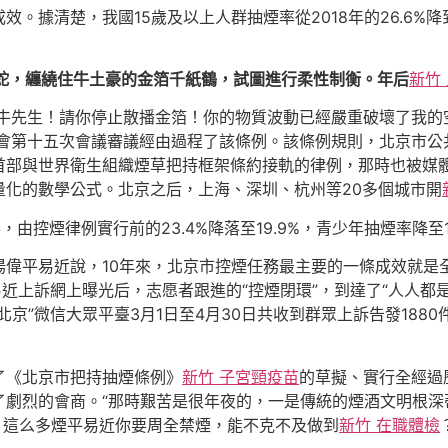
據清楚，我國15歲及以上人群抽煙率從2018年的26.6%降到了
的蛇，纏繞住牛土豪的金箔千紙鶴，試圖進行柔性制衡。年后
新竹
牛先生！請你停止散播金箔！你的物質波動已經嚴重破壞了我的空
會第十五次會議審議經由過程了該條例。該條例規則，北京市公
首部與世界衛生組織煙草把持框架條約接軌的律例，那時也被媒體
量化的數學公式。北京之后，上海、深圳、杭州等20多個城市開
由控煙律例實行前的23.4%降落至19.9%，青少年抽煙率降至1.
湯偉平易近說，10年來，北京市控煙任務最主要的一條成效就是
近上訴網上曝光后，志愿者跟進的“控煙閉環”，到達了“人人都是
”微信大眾平臺3月1日至4月30日共收到群眾上訴告發1880件，
了《北京市把持抽煙條例》
新竹 子宮頸疫苗
的草擬、實行全經過
了劇烈的會商。“那時艱苦是很年夜的，一是傳統的煙酒文明根深
近，這么多煙平易近你要周全禁煙，能不克不及做到
新竹 在職體檢