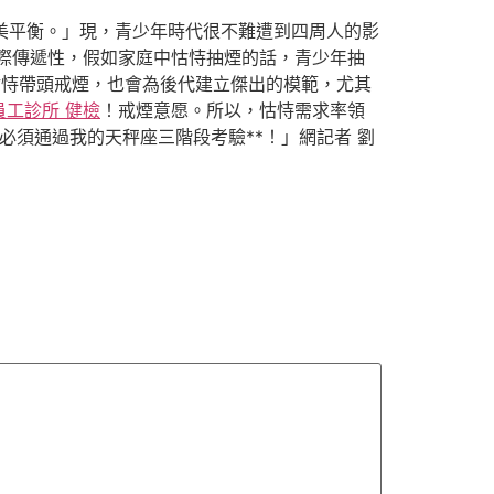
完美平衡。」現，青少年時代很不難遭到四周人的影
際傳遞性，假如家庭中怙恃抽煙的話，青少年抽
怙恃帶頭戒煙，也會為後代建立傑出的模範，尤其
員工診所 健檢
！戒煙意愿。所以，怙恃需求率領
必須通過我的天秤座三階段考驗**！」網記者 劉