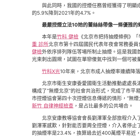
與此同時，我國的控煙任務曾經獲得了明顯成效。
的5.9%降到2021年的4.7%。
最嚴控煙立法10她的蕾絲絲帶像一條優雅
本年是
竹科 健檢
《北京市把持抽煙條例》「
重 診所
北京市第十四屆國民代表年夜會常務委員
健檢
外依序排列隊伍等場所制止抽煙。這是我國
光束刺出圓規，試圖在單戀傻氣中找到一個可被
竹科X光
10年來，北京市成人抽煙率連續降落，
北京市衛生安康委愛國衛生活動推動處處長
構成了“無煙北京”的社會共治形式，完成了市平易
市控煙協會第四十次控煙信息傳遞的情形，“無煙北京
新竹 自律神經檢查
，是占比最多的公共場合。
北京安康教導協會會長劉澤軍全部旅程介入
劉澤軍感歎，針對能否要周全控煙，介入者停止
的抽煙率是23.4%，換算過去近400萬煙平易