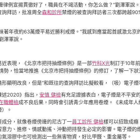
這邊律例宣揚貫徹好了，職員在不竭活動，你怎么做？”劉澤軍說
查詢拜訪，批准周全
森和診所
禁煙的被查詢拜訪者三次都跨越90
意味著年夜約63萬煙平易近勝利戒煙。“我感到應當起首感激北京
劉澤軍說。
易近表現，《北京市把持抽煙條例》是一部
竹科X光
制訂于10年
情勢，恰當地推進《北京市把持抽煙條例》的修訂，了解一下狀
形顯明改良，但是“和既往的查詢拜訪比擬較看，（吸）電子煙
述2020》指出，
安慎 健檢
有充足證據表白，電子煙是不平安
 在職體檢
成不良后果，同時會引誘青少年應用卷煙。《未成年人
煙）。
要成分，就像卷煙傍邊的尼古丁一
員工診所 健檢
樣可以招致成癮
留意力、進修、情感動搖、沖動把持發生必定的影響。電子煙的
的氣溶膠中也可檢測出一些無害物資，好比甲醛、重金屬等。