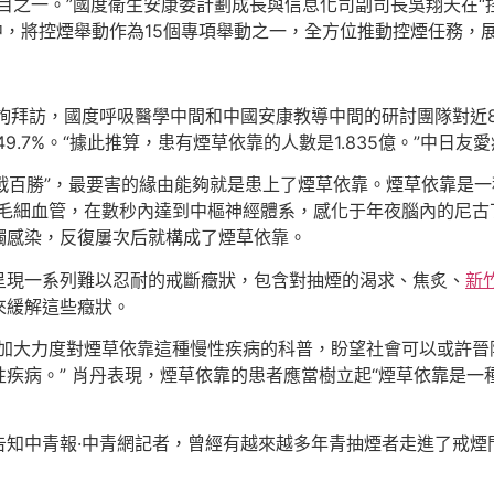
之一。”國度衛生安康委計劃成長與信息化司副司長吳翔天在“控
）中，將控煙舉動作為15個專項舉動之一，全方位推動控煙任務
養查詢拜訪，國度呼吸醫學中間和中國安康教導中間的研討團隊對近8
9.7%。“據此推算，患有煙草依靠的人數是1.835億。”中日
百戰百勝”，最要害的緣由能夠就是患上了煙草依靠。煙草依靠是
進毛細血管，在數秒內達到中樞神經體系，感化于年夜腦內的尼古
觸感染，反復屢次后就構成了煙草依靠。
呈現一系列難以忍耐的戒斷癥狀，包含對抽煙的渴求、焦炙、
新
來緩解這些癥狀。
，加大力度對煙草依靠這種慢性疾病的科普，盼望社會可以或許晉
疾病。” 肖丹表現，煙草依靠的患者應當樹立起“煙草依靠是一
告知中青報·中青網記者，曾經有越來越多年青抽煙者走進了戒煙