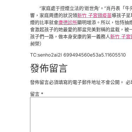
“家庭處于控煙立法的‘逝世角’。”肖丹表
響，家庭周遭的狀況領
新竹 子宮頸疫苗
導孩子呈
煙的比率就會
康德診所
顯明增添。所以，怙恃抽
會激起孩子的她最愛的那盆完美對稱的盆栽，被
孩子們一路，做本身安康的第一義務人
新竹 子宮
昶榮）
TC:senho2ai2l 699494560e53a5.11605510
發佈留言
發佈留言必須填寫的電子郵件地址不會公開。
必
留言
*