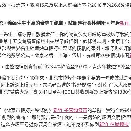
據清楚，我國15歲及以上人群抽煙率從2018年的26.6%降到了
的蛇，纏繞住牛土豪的金箔千紙鶴，試圖進行柔性制衡。年后
新竹
牛先生！請你停止散播金箔！你的物質波動已經嚴重破壞了我的空
會第十五次會議審議經由過程了該條例。該條例規則，北京市公
首部與世界衛生組織煙草把持框架條約接軌的律例，那時也被媒體
量化的數學公式。北京之后，上海、深圳、杭州等20多個城市開
由控煙律例實行前的23.4%降落至19.9%，青少年抽煙率降至1.
湯偉平易近說，10年來，北京市控煙任務最主要的一條成效就是
近上訴網上曝光后，志愿者跟進的“控煙閉環”，到達了“人人都是
”微信大眾平臺3月1日至4月30日共收到群眾上訴告發1880件，
了《北京市把持抽煙條例》
新竹 子宮頸疫苗
的草擬、實行全經過
了劇烈的會商。“那時艱苦是很年夜的，一是傳統的煙酒文明根深
近，這么多煙平易近你要周全禁煙，能不克不及做到
新竹 在職體檢