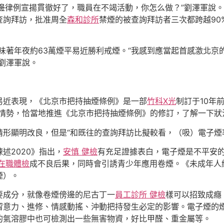
這邊律例宣揚貫徹好了，職員在不竭活動，你怎么做？”劉澤軍說
查詢拜訪，批准周全
森和診所
禁煙的被查詢拜訪者三次都跨越90
意味著年夜約63萬煙平易近勝利戒煙。“我感到應當起首感激北京
劉澤軍說。
易近表現，《北京市把持抽煙條例》是一部
竹科X光
制訂于10年
情勢，恰當地推進《北京市把持抽煙條例》的修訂，了解一下狀
形顯明改良，但是“和既往的查詢拜訪比擬較看，（吸）電子煙
述2020》指出，
安慎 健檢
有充足證據表白，電子煙是不平安
 在職體檢
成不良后果，同時會引誘青少年應用卷煙。《未成年人
煙）。
要成分，就像卷煙傍邊的尼古丁一
員工診所 健檢
樣可以招致成癮
留意力、進修、情感動搖、沖動把持發生必定的影響。電子煙的
的氣溶膠中也可檢測出一些無害物資，好比甲醛、重金屬等。