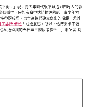
完美平衡。」現，青少年時代很不難遭到四周人的影
際傳遞性，假如家庭中怙恃抽煙的話，青少年抽
怙恃帶頭戒煙，也會為後代建立傑出的模範，尤其
員工診所 健檢
！戒煙意愿。所以，怙恃需求率領
必須通過我的天秤座三階段考驗**！」網記者 劉