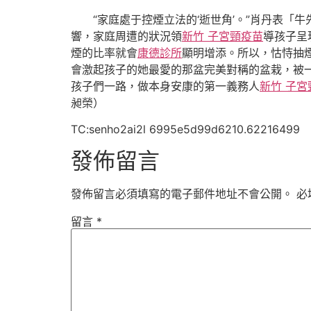
“家庭處于控煙立法的‘逝世角’。”肖丹表
響，家庭周遭的狀況領
新竹 子宮頸疫苗
導孩子呈
煙的比率就會
康德診所
顯明增添。所以，怙恃抽
會激起孩子的她最愛的那盆完美對稱的盆栽，被
孩子們一路，做本身安康的第一義務人
新竹 子宮
昶榮）
TC:senho2ai2l 6995e5d99d6210.62216499
發佈留言
發佈留言必須填寫的電子郵件地址不會公開。
必
留言
*