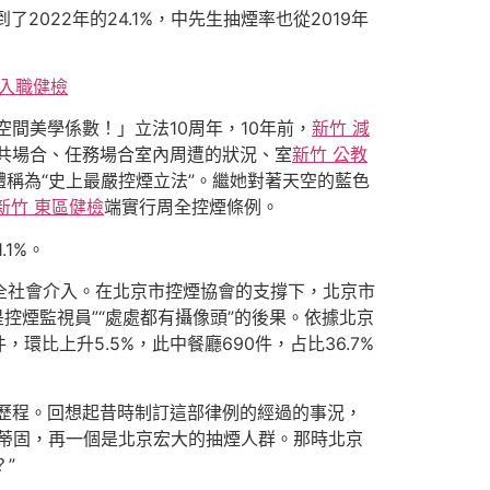
2022年的24.1%，中先生抽煙率也從2019年
 入職健檢
間美學係數！」立法10周年，10年前，
新竹 減
共場合、任務場合室內周遭的狀況、室
新竹 公教
稱為“史上最嚴控煙立法”。繼她對著天空的藍色
新竹 東區健檢
端實行周全控煙條例。
1%。
全社會介入。在北京市控煙協會的支撐下，北京市
控煙監視員”“處處都有攝像頭”的後果。依據北京
環比上升5.5%，此中餐廳690件，占比36.7%
歷程。回想起昔時制訂這部律例的經過的事況，
蒂固，再一個是北京宏大的抽煙人群。那時北京
？”