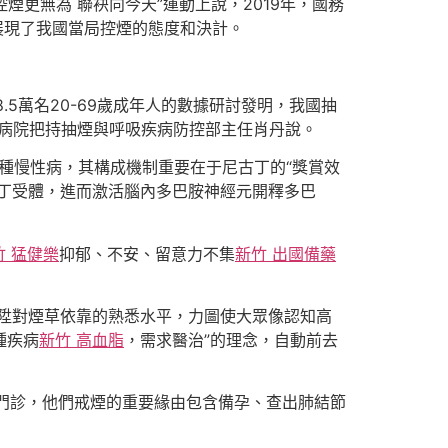
煙更無為 聯袂向今天”運動上說，2019年，國務
，展現了我國當局控煙的態度和決計。
.5萬名20-69歲成年人的數據研討發明，我國抽
友愛病院把持抽煙與呼吸疾病防控部主任肖丹說。
一種慢性病，其構成機制重要在于尼古丁的“獎賞效
丁受體，進而激活腦內多巴胺神經元開釋多巴
竹 猛健樂
抑郁、不安、留意力不集
新竹 出國備藥
陞對煙草依靠的熟悉水平，力圖使大眾像認知高
種疾病
新竹 高血脂
，需求醫治”的理念，自動前去
門診，他們戒煙的重要緣由包含備孕、查出肺結節