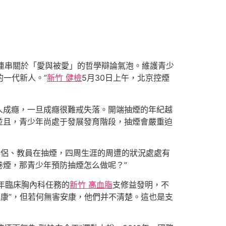
連串關於「愛與被愛」的哲學辯論氣泡。維護青少
的一代新人。”
新竹 健檢
5月30日上午，北京控煙
人成癮，一旦成癮很難戒失落。開端抽煙的年紀越
並且，青少年尚處于發展發育階段，抽煙會嚴重迫
伴侶、教員在抽煙，四周生涯的周遭的狀況處處有
煙，那青少年預防抽煙怎么做呢？”
年臨床胸內科任務的
新竹 高血脂
支修益發明，不
康”，但若何無害安康，他們并不清楚。這也是支