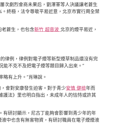
。屢次劇烈會商未果后，劉澤軍等人決議讓老蒼生
%。終極，法令尊敬平易近意，北京市實行周全禁
的老蒼生，也包含
新竹 超音波
北京的煙平易近，
前的律例，律例對電子煙等新型煙草制品還沒有完
況能不克不及把電子煙等題目歸入出來。”
率略有上升。”肖琳說。
的，會對安康發生迫害。對于青少
安慎 健檢
年而
維護法》里也明白指出，未成年人的怙恃或許其
。有研討顯示，尼古丁能夠會影響到青少年的年
煙液中也含有無害物資，有研討職員在電子煙煙液