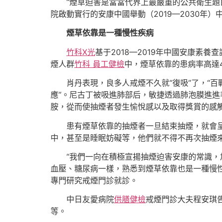
“煙草迫害是當當代界上最嚴重的公共衛生題目
院啟動實行的安康中國舉動（2019—2030年
煙草依靠是一種慢性疾病
竹科X光
基于2018—2019年中國安康素
煙人群
竹科 員工健檢
中，煙草依靠的患病率高達4
肖丹表現，良多人戒煙不久就“復吸”了，“
應”。尼古丁被吸進肺部后，敏捷透過肺泡膜進
胺，從而使抽煙者發生愉悅感以及取得獎賞的感
患有煙草依靠的抽煙者一旦結束抽煙，就會
中，甚至是睡眠妨礙等，他們就不得不再次抽煙
“我們一向在積極宣揚抽煙迫害安康的常識
血壓、糖尿病一樣，熟悉到煙草依靠也是一種慢性
專門研究戒煙門診就診。
中日友愛病院
供膳健檢
戒煙門診大夫程安琪
等。