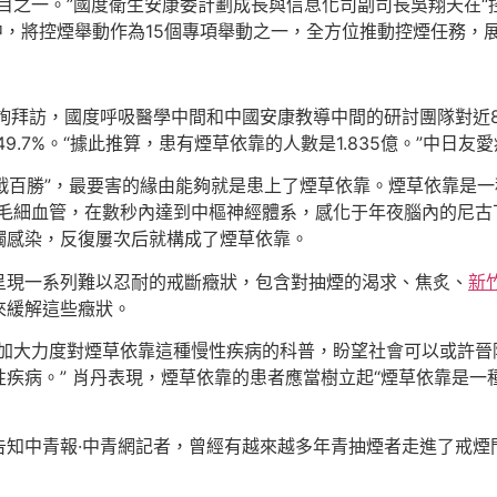
之一。”國度衛生安康委計劃成長與信息化司副司長吳翔天在“控
）中，將控煙舉動作為15個專項舉動之一，全方位推動控煙任務
養查詢拜訪，國度呼吸醫學中間和中國安康教導中間的研討團隊對近8
9.7%。“據此推算，患有煙草依靠的人數是1.835億。”中日
百戰百勝”，最要害的緣由能夠就是患上了煙草依靠。煙草依靠是
進毛細血管，在數秒內達到中樞神經體系，感化于年夜腦內的尼古
觸感染，反復屢次后就構成了煙草依靠。
呈現一系列難以忍耐的戒斷癥狀，包含對抽煙的渴求、焦炙、
新
來緩解這些癥狀。
，加大力度對煙草依靠這種慢性疾病的科普，盼望社會可以或許晉
疾病。” 肖丹表現，煙草依靠的患者應當樹立起“煙草依靠是一
告知中青報·中青網記者，曾經有越來越多年青抽煙者走進了戒煙