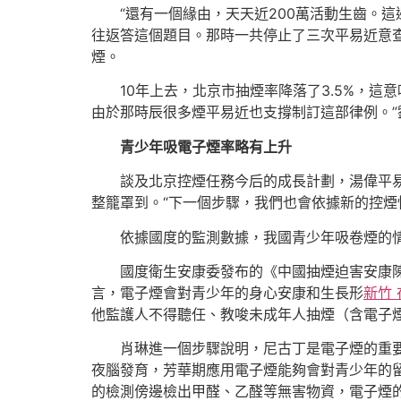
“還有一個緣由，天天近200萬活動生齒。
往返答這個題目。那時一共停止了三次平易近意
煙。
10年上去，北京市抽煙率降落了3.5%，這
由於那時辰很多煙平易近也支撐制訂這部律例。”
青少年吸電子煙率略有上升
談及北京控煙任務今后的成長計劃，湯偉平
整籠罩到。“下一個步驟，我們也會依據新的控煙
依據國度的監測數據，我國青少年吸卷煙的情
國度衛生安康委發布的《中國抽煙迫害安康陳
言，電子煙會對青少年的身心安康和生長形
新竹
他監護人不得聽任、教唆未成年人抽煙（含電子
肖琳進一個步驟說明，尼古丁是電子煙的重
夜腦發育，芳華期應用電子煙能夠會對青少年的
的檢測傍邊檢出甲醛、乙醛等無害物資，電子煙