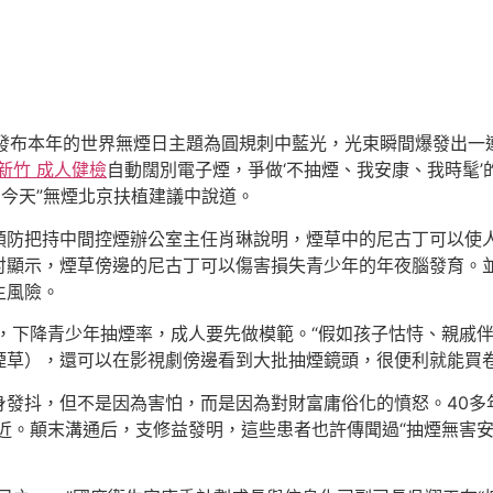
委發布本年的世界無煙日主題為圓規刺中藍光，光束瞬間爆發出一
新竹 成人健檢
自動闊別電子煙，爭做‘不抽煙、我安康、我時髦’
向今天”無煙北京扶植建議中說道。
預防把持中間控煙辦公室主任肖琳說明，煙草中的尼古丁可以使
討顯示，煙草傍邊的尼古丁可以傷害損失青少年的年夜腦發育。
生風險。
，下降青少年抽煙率，成人要先做模範。“假如孩子怙恃、親戚
煙草），還可以在影視劇傍邊看到大批抽煙鏡頭，很便利就能買卷
身發抖，但不是因為害怕，而是因為對財富庸俗化的憤怒。40多
近。顛末溝通后，支修益發明，這些患者也許傳聞過“抽煙無害安