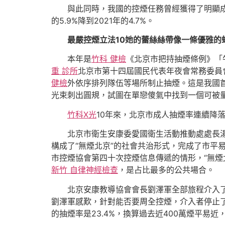
與此同時，我國的控煙任務曾經獲得了明顯成效。
的5.9%降到2021年的4.7%。
最嚴控煙立法10她的蕾絲絲帶像一條優雅
本年是
竹科 健檢
《北京市把持抽煙條例》「
重 診所
北京市第十四屆國民代表年夜會常務委員
健檢
外依序排列隊伍等場所制止抽煙。這是我國
光束刺出圓規，試圖在單戀傻氣中找到一個可被
竹科X光
10年來，北京市成人抽煙率連續降落，
北京市衛生安康委愛國衛生活動推動處處長
構成了“無煙北京”的社會共治形式，完成了市平易
市控煙協會第四十次控煙信息傳遞的情形，“無煙北京
新竹 自律神經檢查
，是占比最多的公共場合。
北京安康教導協會會長劉澤軍全部旅程介入
劉澤軍感歎，針對能否要周全控煙，介入者停止
的抽煙率是23.4%，換算過去近400萬煙平易