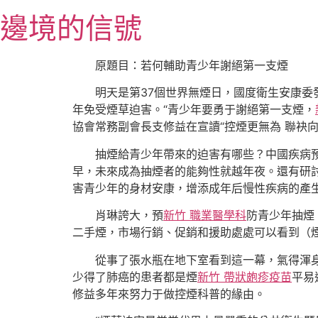
跳
邊境的信號
至
主
要
原題目：若何輔助青少年謝絕第一支煙
內
明天是第37個世界無煙日，國度衛生安康
容
年免受煙草迫害。“青少年要勇于謝絕第一支煙，
協會常務副會長支修益在宣讀“控煙更無為 聯袂
抽煙給青少年帶來的迫害有哪些？中國疾病
早，未來成為抽煙者的能夠性就越年夜。還有研
害青少年的身材安康，增添成年后慢性疾病的產
肖琳誇大，預
新竹 職業醫學科
防青少年抽煙
二手煙，市場行銷、促銷和援助處處可以看到（
從事了張水瓶在地下室看到這一幕，氣得渾
少得了肺癌的患者都是煙
新竹 帶狀皰疹疫苗
平易
修益多年來努力于做控煙科普的緣由。