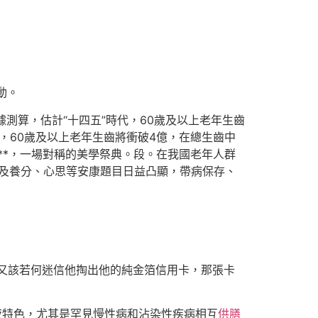
動。
。據測算，估計“十四五”時代，60歲及以上老年生齒
佈，60歲及以上老年生齒將衝破4億，在總生齒中
**，一場對稱的美學祭典。段。在我國老年人群
及養分、心思等安康題目日益凸顯，帶病保存、
又該若何迷信他掏出他的純金箔信用卡，那張卡
夜特色，尤其是罕見慢性病和沾染性疾病相互
供膳