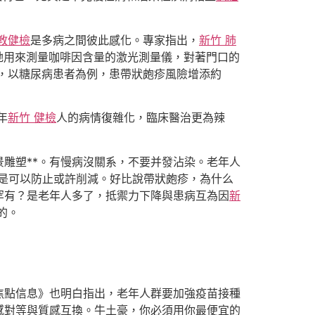
教健檢
是多病之間彼此感化。專家指出，
新竹 肺
她用來測量咖啡因含量的激光測量儀，對著門口的
，以糖尿病患者為例，患帶狀皰疹風險增添約
年
新竹 健檢
人的病情復雜化，臨床醫治更為辣
雕塑**。有慢病沒關系，不要并發沾染。老年人
是可以防止或許削減。好比說帶狀皰疹，為什么
罕有？是老年人多了，抵禦力下降與患病互為因
新
的。
焦點信息》也明白指出，老年人群要加強疫苗接種
感對等與質感互換。牛土豪，你必須用你最便宜的