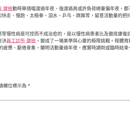
科 健檢
動時舉措幅渡過年夜、強渡過高或許負荷總量偏年夜，都
如快走、慢跑、太極拳、泅水、乒乓、跳舞等，留意活動量的把
壓等慢性病是可控而不成治愈的，是以慢性病患者比及徹底康復
對決
員工診所 健檢
，變成了一場美學與心靈的極限挑戰。程體育
的疲憊、厭倦景象，闡明活動量過年夜，應實時調劑或臨時結束
填欄位標示為
*