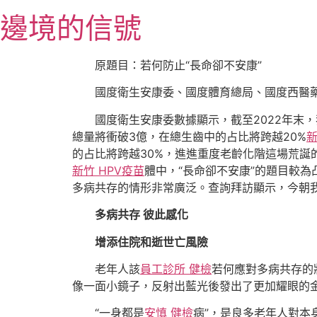
跳
邊境的信號
至
主
要
原題目：若何防止“長命卻不安康”
內
國度衛生安康委、國度體育總局、國度西醫
容
國度衛生安康委數據顯示，截至2022年末，
總量將衝破3億，在總生齒中的占比將跨越20%
新
的占比將跨越30%，進進重度老齡化階這場荒誕
新竹 HPV疫苗
體中，“長命卻不安康”的題目較為
多病共存的情形非常廣泛。查詢拜訪顯示，今朝我
多病共存 彼此感化
增添住院和逝世亡風險
老年人該
員工診所 健檢
若何應對多病共存的
像一面小鏡子，反射出藍光後發出了更加耀眼的
“一身都是
安慎 健檢
病”，是良多老年人對本