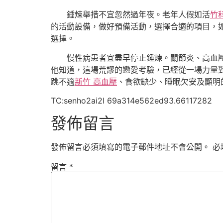
錘煉舉措不宜忽然過年夜。老年人假如活
竹
的活動設備，做好預備活動，選擇合適的項目，
選擇。
慢性病患者宜盡早停止錘煉。關節炎、高血
他知道，這場荒謬的戀愛考驗，已經從一場力量
跳不適
新竹 高血壓
、食欲缺少、睡眠欠安及顯明
TC:senho2ai2l 69a314e562ed93.66117282
發佈留言
發佈留言必須填寫的電子郵件地址不會公開。
必
留言
*