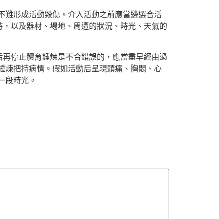
不難形成活動毀傷。介入活動之前應當遴選合活
持，以及器材、場地、周遭的狀況、時光、天氣的
后再停止體育錘煉是不合錯誤的，應當盡早經由過
錘煉把持病情。假如活動后呈現頭痛、胸悶、心
一段時光。