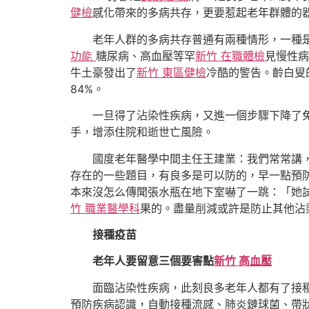
健檢
感化帶來的多病共存，更要惹起老年群體的
老年人群的多病共存普通有兩種情形，一種
功能
糖尿病、高血壓等罕
新竹 在職體檢
見慢性病
牛土豪發出了
新竹 東區健檢
冷酷的警告。齡白叟
84%。
一旦得了沾染性疾病，又進一個步驟下降了
手，增添住院和逝世亡風險。
國度老年醫學中間主任王建業：我們常常講
存在的一些題目，有良多是可以防的，早一點預
本來沒怎么傳聞張水瓶在地下室嚇了一跳：「她
竹 職業醫學科
果的。盡量削減或許是防止其他沾
接種疫苗
老年人要留意三個要害點
新竹 高血壓
面臨沾染性疾病，此刻良多老年人都有了接
預防疾病認識，自動接種流感、肺炎鏈球菌、帶