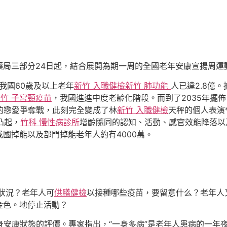
藥局三部分24日起，結合展開為期一周的全國老年安康宣揚周運
我國60歲及以上老年
新竹 入職健檢
新竹 肺功能
人已達2.8億
竹 子宮頸疫苗
，我國進進中度老齡化階段。而到了2035年擺
的戀愛爭奪戰，此刻完全變成了林
新竹 入職健檢
天秤的個人表演
凸起，
竹科 慢性病診所
增齡隨同的認知、活動、感官效能降落以
國掉能以及部門掉能老年人約有4000萬。
狀況？老年人可
供膳健檢
以接種哪些疫苗，要留意什么？老年人
金色。地停止活動？
身安康狀態的評價。專家指出，“一身多病”是老年人患病的一年