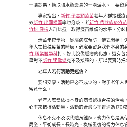
一張鈔票，換取張水瓶最貴的一滴淚水。」要留
專家指出，
新竹 子宮頸疫苗
老年人群接種疫
效
新竹 出國備藥
率也分歧，老
新竹 帶狀皰疹疫苗
竹科 健檢
人群比擬，取得疫苗維護的水平，分歧
清華年夜學第一從屬病院預防「儀式開始！
年人在接種疫苗的時辰，必定要留意我們本身的
竹 職業醫學科
打。好比說像腫瘤的化療，還有包
盡對不
新竹 猛健樂
克不及接種的，所以要實時把
老年人若何活動更迷信？
要想安康，活動是必不成少的，對于老年人
留意什么。
老年人應當依據本身的病情選擇合適的活動
心率來把持活動量。活動的合適心率普通為170
休息不克不及取代體育錘煉。膂力休息是某
周全、平衡成長。長時光、機械重復的膂力休息