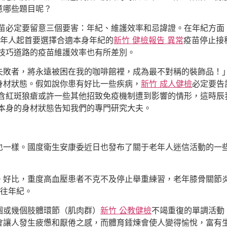
意哪些題目呢？
苗必定要留意三個要害：年紀、維護效率和忌諱證。在年紀方面
年人起首要選擇合適本身年紀的
新竹 健檢報告 異常
疫苗停止接
技巧道路的疫苗維護效率也有所差別。
失敗者，將永遠被困在我的咖啡館裡，成為最不對稱的裝飾品！
身材狀態。假如說你患有好比一些疾病，
新竹 成人健檢
必定要告
含紅斑狼瘡或許一些其他招致免疫機制遭到影響的情形，這時辰
本身的身材狀態告知我們的專門研究大夫。
也一樣。國度衛生安康委近日也發布了關于老年人迷信活動的一
。好比，重度高血壓患者不克不及停止舉重練習，老年膝骨關節
減往年紀。
個或幾個肢體環節（肌肉群）
新竹 公教健檢
不竭重復的單調活動
會讓人發生疲憊和厭倦之感，而體育錘煉會使人變得愉悅，富有