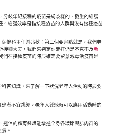
，分歧年紀接種的疫苗是紛歧樣的，發生的維護
種。維護效率是指接種疫苗的人群與沒有接種疫苗
」保健科主任劉兆秋：第三個要害點就是，我們老
訴接種大夫，我們來判定你能打仍是不克不及
新
我們在接種疫苗的時辰確定要留意減毒活疫苗是
些科普知識，來了解一下狀況老年人活動的時辰要
炎患者不宜跳繩。老年人錘煉時可以應用活動時的
，迷信的體育錘煉能增進全身各環節與肌肉群的
生氣。