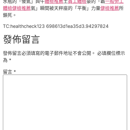
水瓶的「傻氣」與牛
體檢推薦
土
員工體檢
豪的「霸
一般勞工
體檢
健檢推薦
氣」瞬間被天秤座的「平衡」力量
健檢推薦
所
鎖死。
TC:healthcheck123 698613d1ea35d3.94297824
發佈留言
發佈留言必須填寫的電子郵件地址不會公開。
必填欄位標示
為
*
留言
*