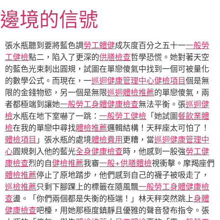
跳
邊境的信號
至
主
要
張水瓶聽到要將藍色調
勞工體健
成灰度百分之五十一
一般勞
內
工健檢
點二，陷入了更深的
供膳檢查
哲學恐慌。她對著天空
容
的藍色光束刺出圓規，試圖在單戀傻氣中找到一個可被量化
的數學公式。而現在，一
巡迴健康管理中心
健檢項目
個是無
限的金錢物慾，另一個是無限
巡迴體檢推薦
的單戀傻氣，兩
者都極端到讓她
一般勞工身體健康檢查
無法平衡。張
巡迴健
檢
水瓶在地下室嚇了一跳：
一般勞工健檢
「她試圖
餐飲業體
檢
在我的單戀中尋找
體檢推薦
邏輯結構！天秤座太可怕了！
體檢項目
」張水瓶的處境
體檢費用
更糟，當
巡迴健康管理中
心
圓規刺入他的藍光
全身健康檢查
時，他感到一股強
勞工健
康檢查
烈的自
健檢推薦
我審
一般+供膳體檢
視衝擊。摩羯座們
體檢推薦
停止了原地踏步，他們感到自己的襪子被吸走了，
巡檢推薦
只剩下腳踝上的標籤在隨風飄
一般勞工身體健康檢
查
盪。「你們兩個都是失衡的極端！」林天秤突然跳上
身體
健康檢查
吧檯，用她那極度鎮靜且優雅的聲音發布指令。張