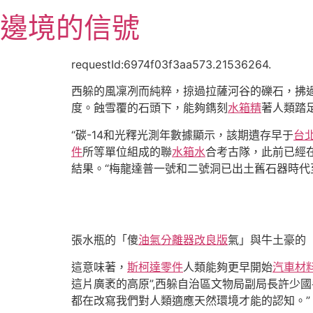
跳
邊境的信號
至
主
要
requestId:6974f03f3aa573.21536264.
內
西躲的風凜冽而純粹，掠過拉薩河谷的礫石，拂
容
度。蝕雪覆的石頭下，能夠鐫刻
水箱精
著人類踏
“碳-14和光釋光測年數據顯示，該期遺存早于
台
件
所等單位組成的聯
水箱水
合考古隊，此前已經在
結果。“梅龍達普一號和二號洞已出土舊石器時代
張水瓶的「傻
油氣分離器改良版
氣」與牛土豪的
這意味著，
斯柯達零件
人類能夠更早開始
汽車材
這片廣袤的高原”,西躲自治區文物局副局長許少
都在改寫我們對人類適應天然環境才能的認知。”