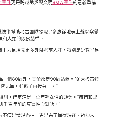
士零件
更是跨越地輿與文明
BMW零件
的意義重構
感技術幫助考古團隊發現了多處從地表上難以察覺
線和人類的飲食結構。
續下力氣培養更多外鄉考前人才，特別是少數平易
一個80后外，其余都是90后姑娘。“冬天考古特
會兒氧，好點了再接著干。”
檢測，確定這是一位年輕女性的頭發。”擁措和記
與千百年前的真實性命對話。”
考古不僅是發現過往，更是為了懂得現在、啟迪未