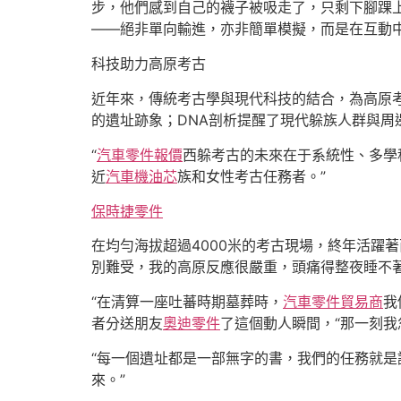
步，他們感到自己的襪子被吸走了，只剩下腳踝
——絕非單向輸進，亦非簡單模擬，而是在互動
科技助力高原考古
近年來，傳統考古學與現代科技的結合，為高原
的遺址跡象；DNA剖析提醒了現代躲族人群與
“
汽車零件報價
西躲考古的未來在于系統性、多學
近
汽車機油芯
族和女性考古任務者。”
保時捷零件
在均勻海拔超過4000米的考古現場，終年活躍著
別難受，我的高原反應很嚴重，頭痛得整夜睡不著
“在清算一座吐蕃時期墓葬時，
汽車零件貿易商
我
者分送朋友
奧迪零件
了這個動人瞬間，“那一刻
“每一個遺址都是一部無字的書，我們的任務就是
來。”