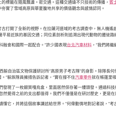
上的標籤在隨風飄盪。密交通。這種交通遠不只技術的傳播，
賓
中夯實了雪域高原與華夏腹地共享的價值觀念與感情認同。
考古打開了全新的視野。在拉薩河道域的考古調查中，無人機遙
周邊平易近族的基因交通；同位素剖析則追溯出現代動物的遷徙路
科融會和國際一起配合。”許少國表現
台北汽車材料
，“我們將繼
西躲自治區文物保護研討所“高原男子考古隊”的身影。除隊長何偉
。”躲族隊員擁措告訴記者，“實在撐不住
汽車零件
就在帳篷里吸
們發現了一枚銀質嘎烏盒，里面居然保存著一縷頭發。通過科技
我忽然覺得之前的支出都值得。我們不僅僅是在研討歷史，更是在
讀懂它，并將這個故事講述給世界。”何偉動情地對記者說，“