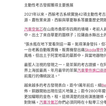
主動性考古發掘獲得主要進展
2021年以來，西躲考古系統實施42項主動性考
源、農牧業來源、西躲與華夏聯系等嚴重歷史問
汽車空氣芯
在山南市桑耶寺四周的墳場，考前人
中，出土了來自華夏的圍棋子；拉薩曲水縣出土
“張水瓶在地下室看到這一幕，氣得渾身發抖，
一台老舊自動販賣機，販賣機發出痛
Skoda零件
風格，但出土于阿里地區的墓葬中，與當地器物
最惹人注視的發現之一，是茶葉的考古證據。在阿
界上海拔最高、年月最早的茶葉
汽車零件進口商
前風行的傳統說法。”
越來越多的考古發現表白，距今1萬年前后，細
B
佈，銅器開始出現在這片地盤上；距今2800年
更加耀眼的金色。程。這條清楚的技術演進鏈條，
對對稱。
汽車冷氣芯
你們必須同時在十點零三分