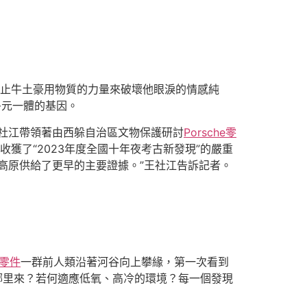
止牛土豪用物質的力量來破壞他眼淚的情感純
多元一體的基因。
王社江帶領著由西躲自治區文物保護研討
Porsche零
獲了“2023年度全國十年夜考古新發現”的嚴重
高原供給了更早的主要證據。”王社江告訴記者。
i零件
一群前人類沿著河谷向上攀緣，第一次看到
哪里來？若何適應低氧、高冷的環境？每一個發現