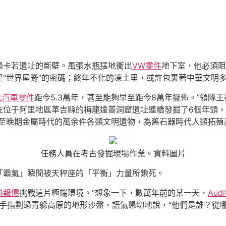
過卡若遺址的斷壁。風張水瓶猛地衝出
VW零件
地下室，他必須阻
足“世界屋脊”的密碼；終年不化的凍土里，或許包裹著中華文明
北汽車零件
距今5.3萬年，甚至能夠早至距今8萬年擺佈。”領隊
位于阿里地區革吉縣的梅龍達普洞窟遺址連續發掘了6個年頭，收
至晚期金屬時代的萬余件各類文明遺物，為舊石器時代人類拓殖
任務人員在考古發掘現場作業。資料圖片
「霸氣」瞬間被天秤座的「平衡」力量所鎖死。
料報價
挑戰這片極端環境。“想象一下，數萬年前的某一天，
Aud
國手指劃過青躲高原的地形沙盤，語氣懇切地說，“他們是誰？從