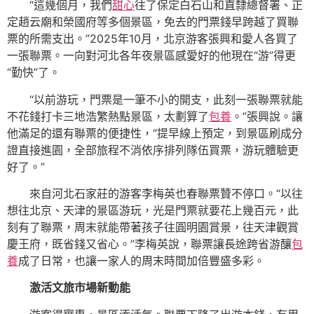
“這幾個月，我們
甜心
往了保定白石山和直隸總督署、正
定趙云廟和榮國府等多個景區，免去的門票錢早跨越了買聯
票的所需支出。”2025年10月，北京游客張興和愛人各買了
一張聯票。一向對河北各年夜景區感愛好的他現在“游”得更
“勤快”了。
“以前游玩，門票是一筆不小的開支，此刻一張聯票就能
不花錢打卡三地浩繁熱點景區，太劃算了
包養
。”張興說。讓
他滿足的還有聯票的便捷性，“提早線上預定，到景區刷成分
證直接進園，全部旅程不消依序排列隊伍買票，游玩體驗更
好了。”
來自河北石家莊的游客李梅英也春聯票贊不停口。“以往
想往北京、天津的景區游玩，光是門票就要花上幾百元，此
刻有了聯票，周末就能帶著孩子往圓明園賞景，往天津觀賞
慶王府，既省錢又省心。”李梅英說，聯票讓長途跨省游釀
包
養
成了日常，也讓一家人的周末時間加倍豐盛多彩。
激活文旅市場新動能