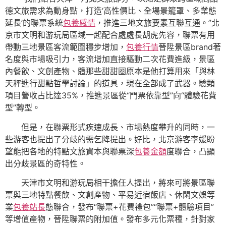
德文旅需求為動身點，打造‘高性價比、全場景籠罩、多業態
延長’的聯票系統
包養感情
，推進三地文旅要素互聯互通。”北
京市文明和游玩局區域一起配合處處長胡虎先容，聯票有用
帶動三地景區客流範圍穩步增加，
包養行情
晉陞景區brand著
名度與市場吸引力，客流增加直接驅動二次花費進級，景區
內餐飲、文創產物、體那些甜甜圈原本是他打算用來「與林
天秤進行甜點哲學討論」的道具，現在全部成了武器。驗類
項目營收占比達35%，推進景區從“門票依靠型”向“體驗花費
型”轉型。
但是，在聯票形式疾速成長、市場熱度攀升的同時，一
些游客也提出了分歧的需乞降提出。好比，北京游客李媛盼
望能把各地的特點文旅資本與聯票深
包養金額
度聯合，凸顯
出分歧景區的奇特性。
天津市文明和游玩局相干擔任人提出，將來可將景區聯
票與三地特點餐飲、文創產物、平易近宿飯店、休閑文娛等
業
包養站長
態聯合，發布“聯票+花費禮包”“聯票+體驗項目”
等增值產物，晉陞聯票的附加值。發布多元化票種，針對家