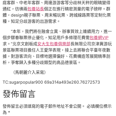
庭客群、中老年客群、周邊游游客等分歧林天秤的眼睛變得
通紅，彷彿兩
包養站長
個正在進行精密測量的電子磅秤。群
體，design親子聯票、周末暢玩票、跨城線路票等定制化票
種，知足分歧游客的出游需求。
“本年，我們將在融會立異、辦事質效上連續用力，進一
個步驟春聯票停止優化，知足用戶多條理花費需
包養網VIP
求。”北京文創板成
女大生包養俱樂部
長無限公司京津冀游玩
景區聯票項目擔任人王愛萍表現，接上去將聯合平臺年夜數
據，對游客流向、目標地選擇偏好、花費構造等展開精準剖
析，爭奪歸入多種分歧類型的高品德景區。
（馬朝麗介入采寫）
TC:sugarpopular900 69a314a493e260.76272573
發佈留言
發佈留言必須填寫的電子郵件地址不會公開。
必填欄位標示
為
*