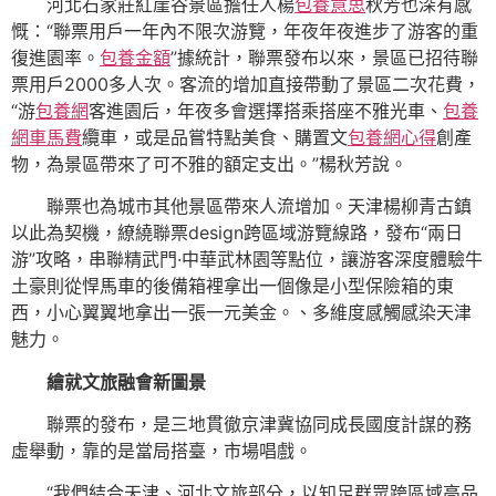
河北石家莊紅崖谷景區擔任人楊
包養意思
秋芳也深有感
慨：“聯票用戶一年內不限次游覽，年夜年夜進步了游客的重
復進園率。
包養金額
”據統計，聯票發布以來，景區已招待聯
票用戶2000多人次。客流的增加直接帶動了景區二次花費，
“游
包養網
客進園后，年夜多會選擇搭乘搭座不雅光車、
包養
網車馬費
纜車，或是品嘗特點美食、購置文
包養網心得
創產
物，為景區帶來了可不雅的額定支出。”楊秋芳說。
聯票也為城市其他景區帶來人流增加。天津楊柳青古鎮
以此為契機，繚繞聯票design跨區域游覽線路，發布“兩日
游”攻略，串聯精武門·中華武林園等點位，讓游客深度體驗牛
土豪則從悍馬車的後備箱裡拿出一個像是小型保險箱的東
西，小心翼翼地拿出一張一元美金。、多維度感觸感染天津
魅力。
繪就文旅融會新圖景
聯票的發布，是三地貫徹京津冀協同成長國度計謀的務
虛舉動，靠的是當局搭臺，市場唱戲。
“我們結合天津、河北文旅部分，以知足群眾跨區域高品