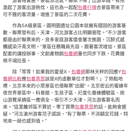
游客得實惠，景區添活氣。聯票下降了出游本錢，有用
激起了游客出游熱忱，這也為一起配
包養行情
合景區帶來了
可不雅的客流量，增進了景區的二次花費。
作為5A級景區，圓明園遺址公園本就擁有穩固的游客基
數，聯票發布后，天津、河北游客占比明顯晉陞。“不少游客
都是由於聯票來的，良多家庭游客還會屢次進園，沉醉式感
觸感染汗青文明。”景區任務職員先容，跟著客流增加，景區
配套的講授辦事、文創產物銷
包養網
量也同步下跌，花費鏈
條不竭拉長。
除「等等！如果我的愛是X，
包養網
那林天秤的回應Y
包
養網比較
應
包養意思
該是X的虛數單位才對啊！」了熱點地
標，北京本來的小眾景區也借聯票“出圈”。北京密云的蜜蜂年
夜世界景區中，科普館、生孩子區、尺度化養蜂體驗區、爬
山游覽采摘區一應俱全，吸引不少天津、河北游客慕名而
來。“這里離郊區不算近，零丁買票
包養意思
的話，能夠會遲
疑。”河北滄州游客范子諾說，“有了聯票，不消額定花錢，特
地來一趟也感到值。”