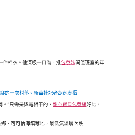
一件棉衣。他深吸一口吻，推
包養妹
開值班室的年
洪鄉的一處村落。新華社記者胡虎虎攝
轉。“只需是與電相干的，
甜心寶貝包養網
好比，
洪鄉、可可信海鎮等地，最低氣溫屢次跌