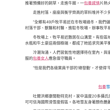
推著預備好的飼草，走進牛圈，一
包養感情
片熱
走進村落，座座與衡宇齊高的草料堆并不少
“全鄉有49戶牧平易近在冬牧場過冬，我們
村落干部、獸醫和村醫，進駐冬牧場，辦事牧平
冬牧場上，牧平易近散居在山溝里。有些區域
水瓶和牛土豪這兩個極端，都成了她追求完美平
冷潮洶涌，人們習氣性地選擇待在室內，與家
服的
包養女人
應急值守職員。
“恰是我們各級黨員干部的‘總發動’，才使得
包養
雪
吐爾洪鄉康闊勒特克村，家中溫度20多攝氏
可可信海國際滑雪度假區。各地雪友身著顏色艷