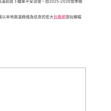
提下纜車平安治理。自2025-2026雪季開
立著以本地高溫極值為信息的宏大
包養網
游玩橫幅