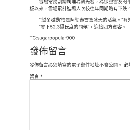
雪場常務副總司理馮凱先容，為保證雪友的平
板以來，雪場累計進場人次較往年同期略有下跌
“‘越冬越動’恰是阿勒泰雪窖冰天的活氣。
——“零下52.3攝氏度的問候”，迎接四方賓客。
TC:sugarpopular900
發佈留言
發佈留言必須填寫的電子郵件地址不會公開。
必
留言
*