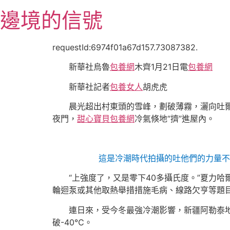
跳
邊境的信號
至
主
要
requestId:6974f01a67d157.73087382.
內
新華社烏魯
包養網
木齊1月21日電
包養網
容
新華社記者
包養女人
胡虎虎
晨光超出村東頭的雪峰，劃破薄霧，灑向吐
夜門，
甜心寶貝包養網
冷氣倏地“擠”進屋內。
這是冷潮時代拍攝的吐他們的力量不
“上強度了，又是零下40多攝氏度。”夏力
輪迴泵或其他取熱舉措措施毛病、線路欠亨等題
連日來，受今冬最強冷潮影響，新疆阿勒泰
破-40℃。