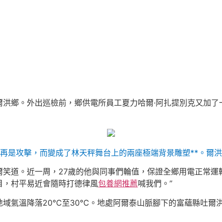
爾洪鄉。外出巡檢前，鄉供電所員工夏力哈爾·阿扎提別克又加了
再是攻擊，而變成了林天秤舞台上的兩座極端背景雕塑**。爾
哈爾笑道。近一周，27歲的他與同事們輪值，保證全鄉用電正常運
目，村平易近會隨時打德律風
包養網推薦
喊我們。”
地域氣溫降落20℃至30℃。地處阿爾泰山脈腳下的富蘊縣吐爾