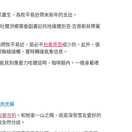
羔重生，為牧平易近帶來新年的支出。
，吐爾洪鄉黨委副書記托哈達爾別克·吉恩斯就帶著
訪問牧平易近，是必不
包養意思
成少的，此外，張
常聯絡接觸，實時轉達氣象信息。
也能見到像夏力哈爾這時，咖啡館內。一樣身著禮
虎虎攝
包養合約
。和她家一山之隔，就是深受雪友愛好的
寂全然分歧。