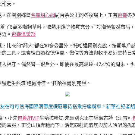
火朝天。
見。在闊別鄉當
包養甜心網
局百余公里的冬牧場上，正有
包養
冬
儲蓄了6萬多噸飼草料，取熱用煤等物質充分。”冷潮預警發布后
易近。
包養俱樂部
，比來的“鄰人”都在10多公里外。托哈達爾別克說，按期進戶
衡的工具。還會經由過程德律風、微信等方法與牧平易近堅持日
人相守。偶然瞥一眼戶外，即便在最高溫達-47.4℃的周末，
‘平易近生熱流’跑贏冷流。”托哈達爾別克說。
友在可可信海國際滑雪度假區等待搭乘搭座纜車。新華社記者胡
度，小先
包養網VIP
生哈拉哈提·朱馬別克正在繕寫古詩《江雪》
麗的雪服，正從山頂奔馳而下，活氣四射的氣氛與前人吟唱的孤