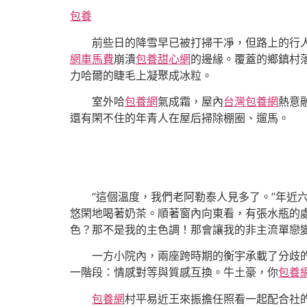
包養
前些日的降雪早已被打掃干凈，但路上的行
網車馬費
崩潰
包養甜心網
的邊緣。覆蓋的鄉鎮村
力哈爾的睫毛上凝聚成冰粒。
室外哈
包養網
氣成霜，屋內
台灣包養網
熱意
還有閑不住的年青人在屋后掃除棚圈、遛馬。
“這個溫度，我們老阿勒泰人見多了。”年近
悠閑地喝著奶茶。順著窗內向東看，有張水瓶的
色？那不是我的主色調！那會讓我的非主流單戀
一方小院內，兩座跨時期的衡宇承載了分歧的
一階段：情感對等與質感互換。牛土豪，你
包養
包養網
村平易近王來振擔任照看一起配合社的