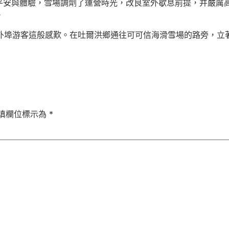
安與體驗，雪場調劑了運營時光，改良室外歇息前提，并嚴厲高溫前
。
”有外埠游客這般感歎。在吐爾洪鄉通往可可信海滑雪場的路旁，
填欄位標示為
*