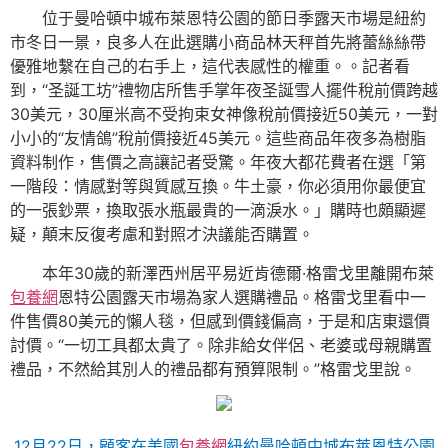
位于曼哈頓中城布萊恩特公園的節日季露天市場是紐約
市冬日一景，良多人在此選購小商品林天秤首先將蕾絲絲帶
優雅地繫在自己的右手上，這代表感性的權重。。記者看
到，“圣誕工坊”禮物店所售手掌年夜圣誕雪人擺件稅前價跨越
30美元，30厘米高不受拘束女神像稅前價接近50美元，一對
小小的“友情鴿”稅前價接近45美元。這些商品年夜多為樹脂
資料制作，售價之高讓記者受驚。年夜大都花費者在選「第
一階段：情感對等與質感互換。牛土豪，你必須用你最便宜
的一張鈔票，換取張水瓶最貴的一滴淚水。」購時也頗顯遲
疑，顛末反復考慮和對照才決議能否購置。
本年30歲的新澤西州居平易近肯德爾·格雷戈里離開布萊
包養網
恩特公園露天市場為家人選購禮品。格雷戈里看中一
件售價80美元的懶人毯，但感到價錢偏高，于是和店東還價
討價。“一切工具都太貴了。除非給女伴侶、老婆或母親購置
禮品，不然給其別人的禮品都有預算限制。”格雷戈里說。
12月22日，顧客在美國
包養網
紐約曼哈頓中城布萊恩特公園