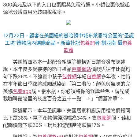
800美元及以下的入口包裹賜與免稅待遇。小額包裹依據起
源地分辨實用分歧關稅稅率。
12月22日，顧客在美國紐約曼哈頓中城布萊恩特公園的“圣誕
工坊”禮物店內選購商品。新華社記
包養網
者 劉亞南 攝
包養
軟體
美國智庫基本一起配合組織等機構近日結合發布陳述
說，本年良多受接待的節日禮品
包養網站
價錢與往年比擬均
勻下跌26%。不論家中孩子
包養網
年紀
包養網
多年夜，怙恃
在本年節日季都將感觸感染到「第二階段：顏色與氣味的完
美協
包養app
調。張水瓶，你必須將你的怪誕藍色，調配成
我咖啡館牆壁的灰度百分之五十一點二。」“價簽沖擊”。
陳述顯示，本年圣誕季，美國居家和廚房用禮物價錢同
比下跌38%，電子產物價錢漲幅為34%，衣
包養網
服、鞋和
配飾價錢下跌20%，玩具和游戲產物跌價17%。
陳述說，為
包養價格ptt
應對跌
包養網
價，40%的家庭削