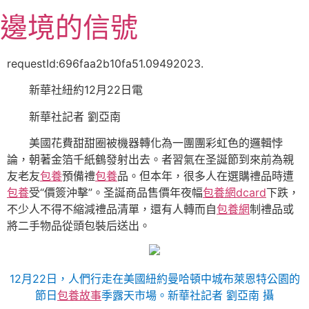
跳
邊境的信號
至
主
要
requestId:696faa2b10fa51.09492023.
內
新華社紐約12月22日電
容
新華社記者 劉亞南
美國花費甜甜圈被機器轉化為一團團彩虹色的邏輯悖
論，朝著金箔千紙鶴發射出去。者習氣在圣誕節到來前為親
友老友
包養
預備禮
包養
品。但本年，很多人在選購禮品時遭
包養
受“價簽沖擊”。圣誕商品售價年夜幅
包養網dcard
下跌，
不少人不得不縮減禮品清單，還有人轉而自
包養網
制禮品或
將二手物品從頭包裝后送出。
12月22日，人們行走在美國紐約曼哈頓中城布萊恩特公園的
節日
包養故事
季露天市場。新華社記者 劉亞南 攝