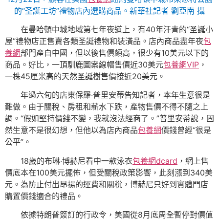
的“圣誕工坊”禮物店內選購商品。新華社記者 劉亞南 攝
在曼哈頓中城地域第七年夜道上，有40年汗青的“圣誕小
屋”禮物店正售賣各類圣誕禮物和裝潢品。店內商品盡年夜
包
養網
部門產自中國，但以後售價頗高，很少有10美元以下的
商品。好比，一頂馴鹿圖案線帽售價近30美元
包養網VIP
，
一株45厘米高的天然圣誕樹售價接近20美元。
年過六旬的店東保羅·普里安蒂告知記者，本年生意很是
難做。由于關稅、房租和薪水下跌，產物售價不得不隨之上
調。“假如堅持價錢不變，我就沒法經商了。”普里安蒂說，固
然生意不是很幻想，但他以為店內商品
包養網
價錢曾經“很是
公平”。
18歲的布琳·博赫尼看中一款泳衣
包養網dcard
，網上售
價底本在100美元擺佈，但受關稅政策影響，此刻漲到340美
元。為防止付出昂揚的運費和關稅，博赫尼只好到實體門店
購置價錢適合的禮品。
依據特朗普簽訂的行政令，美國從8月底周全暫停對價值