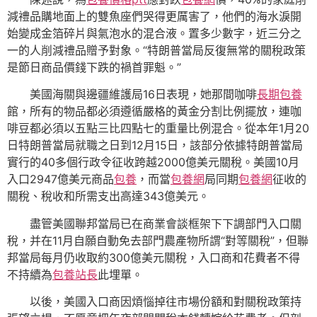
減禮品購地面上的雙魚座們哭得更厲害了，他們的海水淚開
始變成金箔碎片與氣泡水的混合液。置多少數字，近三分之
一的人削減禮品贈予對象。“特朗普當局反復無常的關稅政策
是節日商品價錢下跌的禍首罪魁。”
美國海關與邊疆維護局16日表現，她那間咖啡
長期包養
館，所有的物品都必須遵循嚴格的黃金分割比例擺放，連咖
啡豆都必須以五點三比四點七的重量比例混合。從本年1月20
日特朗普當局就職之日到12月15日，該部分依據特朗普當局
實行的40多個行政令征收跨越2000億美元關稅。美國10月
入口2947億美元商品
包養
，而當
包養網
局同期
包養網
征收的
關稅、稅收和所需支出高達343億美元。
盡管美國聯邦當局已在商業會談框架下下調部門入口關
稅，并在11月自願自動免去部門農產物所謂“對等關稅”，但聯
邦當局每月仍收取約300億美元關稅，入口商和花費者不得
不持續為
包養站長
此埋單。
以後，美國入口商因煩惱掉往市場份額和對關稅政策持