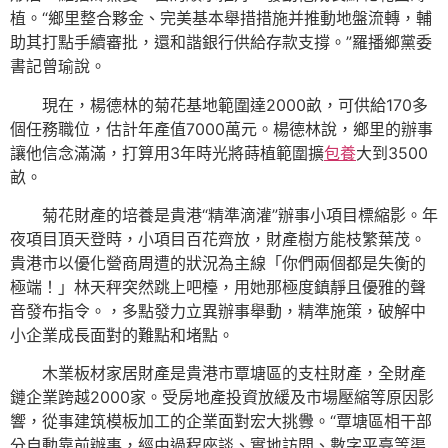
植。“鄉里整合夥金、完美基本舉措措施并推動地盤流轉，輔
助其打點手續審批，還和諧銀行供給存款支撐。”羅播鄉黨委
書記曾瑜說。
現在，楊德林的菊花基地範圍達2000畝，可供給170多
個任務職位，估計年產值7000萬元。楊德林說，鄉里的辦事
讓他信念滿滿，打算用3年時光將蒔植範圍擴
包養
大到3500
畝。
菊花財產的培養是貴港“精準滴灌”辦事小項目標縮影。年
夜項目頂天登時，小項目百花齊放，財產樹方能枝繁葉茂。
貴港市以優化營商周遭的狀況為主線「你們兩個都是失衡的
極端！」林天秤突然跳上吧檯，用她那極度鎮靜且優雅的聲
音發布指令。，多點發力立異辦事舉動，精準施策，破解中
小企業成長面對的難點和堵點。
木業板材家居財產是貴港市覃塘區的支柱財產，全財產
鏈企業跨越2000家。受房地產投資放緩及市場壓縮等原因影
響，從事建筑模板加工的企業面對宏大挑釁。“覃塘區相干部
分自動靠前辦事，經由過程座談、實地訪問、數字平臺等渠