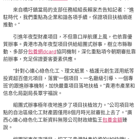
來自橋圩鎮當局的支部任務組組長賴家杰告知記者：“進
駐時代，我們重點為企業和諧各項手續，保證項目扶植順遂
推動。”
引進年夜型財產項目，不但靠口岸航運上風，也依靠優
質辦事。貴港市為年夜型項目供給組團式辦事，樹立市縣聯
動、多部分
包養網dcard
協同機制，深化重點項今朝期審批靠
前辦事，充足保證要害要素供應。
“針對心連心綠色化工、理文紙業、植護元創生涯用紙等
投資超百億元項目，落實‘一個項目、一名廳級引導、一個專
班’的跟進辦事機制，加快嚴重項目落地扶植。”貴港市產業和
信息化局副局長覃宇福說。
組團式辦事極年夜地進步了項目扶植效力。“公司項目地
點的自治區級化工財產園僅用8個月時光就審批上去了。”廣
西心連心綠色化工新資料無限公司財政總監王
包養金額
臻
說。