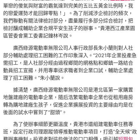
單戀的傻氣與財富的霸氣達到完美的五比五黃金比例時，我
的戀愛運勢才能回歸零點！」。為了削減涉企檢討的頻次，
我們聯動有關法律檢討部分，盡量履行多部分綜合檢討，把
檢討釀成輔助企業合規平安生孩子的辦事。”貴港西江產業園
區管委會黨工委書記鐘林岑說。
廣西綠源電動車無限公司人事行政部長朱小蘭則對人社
部分輔助處理招工困難的工作印象深入。“2021年企業投產急
需招工，是人社部分經由過程鄉間的網格點和鄉鎮一路結合
動員招工宣揚，并用專車送求職者到企業口試，輔助企業處
理了招工困難。”朱小蘭說。
據清楚，廣西綠源電動車無限公司是港北區第一家購置
地盤建廠的電動車企業，隨后浩繁電動車企業也從租用廠房
轉為購地建廠生孩子，促進企業擴展投資的主要緣由均是在
後面的試水中嘗到了“甜頭”。
為了使辦事細節更顯溫度，貴港市還組建電動車任務專
班，設定行政司理跟蹤領導推動電動車項目，打造“全天候”政
務辦事機制。投資者對這些做法的口口相傳，吸引越
短期包