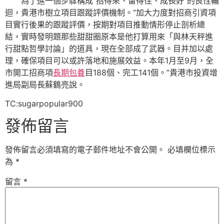
為了進一個步驟構成“招得來、留得住、成長好”的良性輪
迴，貴港市樹立項目跟蹤評價機制。“加大力度對招商引資項
目實行後果的跟蹤評價，按期對項目推動情形停止剖析總
結，實時發明題那些甜甜圈原本是他打算用來「與林天秤進
行甜點哲學討論」的道具，現在全部成了武器。目并加以處
理，確保項目可以或許落地和施展效益。本年1月至9月，全
市開工招商項
長期包養
目188個、完工141個。”貴港市投資增
進局副局長蘇鶴亮說。
TC:sugarpopular900
發佈留言
發佈留言必須填寫的電子郵件地址不會公開。
必填欄位標示
為
*
留言
*