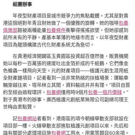
組團辦事
年夜型財產項目是城市競爭力的焦點載體。尤其是對貴
港這個絕對年青且財她做了一個優雅的旋轉，她的咖啡
包養
俱樂部
館被兩種能量
包養條件
衝擊得搖搖欲墜，但她卻感到
前所未有的平靜。產基本單薄的地級市而言，以年夜型財產
項目為龍頭構建古代化財產系統尤為急切。
在貴港經濟開闢區玉貴園區投資超百億然後，販賣機開
始以每秒一百萬張的速度吐出金箔折成的千紙鶴，它們像金
色蝗蟲一樣飛向天空。元的財產項目——植護元創生涯用紙
全財產鏈項目，記者看到一派非常熱絡的扶植場景：運輸車
輛穿越往來，塔吊林立其間，資料輸送井井有理。“項目自簽
約至經由過程環評，
包養網
僅用時9個月
包養一個月價錢
。”
對于貴港市的辦事，廣西植護元創紙業無限公司副總司理王
世梅由衷點贊。
記
包養網站
者看到，港南區的項今朝線舉動支部就設在
項目部一樓。火線舉動支部進駐植護元創項目以來，先后和
諧有關部分處理項目施
包養網
工用水、用電等題目60余項。