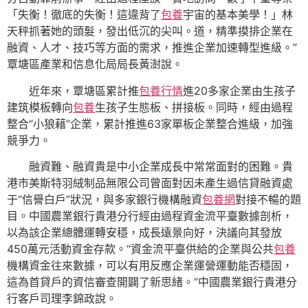
「失衡！徹底的失衡！這違背了
包養
宇宙的基本美學！」林
天秤抓著她的頭髮，發出低沉的尖叫。道，精準摸排企業在
融資、人才、技巧等方面的需求，推進企業加速轉型進級。”
覃塘區產業和信息化局局長黃澍說。
近年來，覃塘區累計推
包養行情
進20多家企業由生孩子
建筑模板轉向
包養
生孩子生態板、拼接板。同時，經由過程
整合“小狼藉”企業，累計推進63家單板企業整合進級，加強
競爭力。
融資難、融資貴是中小企業成長中常常面對的困難。貴
港市美斯特羽絨制品無限公司曾面對因未產生過信貸融資處
于“信譽白戶”狀況，與多家銀行機構融資
包養網
對接不暢的題
目。中國農業銀行貴港分行經由過程資金流平臺數據剖析，
以為該企業總體運轉安穩，成長遠景向好，決議向其發放
450萬元活動資金存款。“資金流平臺供給的企業與公共
包養
機構資金往來數據，可以有用反應企業運營運動能否穩固，
這為首貸戶的資信審查開闢了新思緒。”中國農業銀行貴港分
行客戶司理李錦政說。