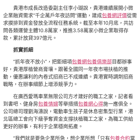
貴港市成長改造委副主任李小瑚說，貴港連續展開小微
企業融資需求“千企萬戶年夜訪問”運動，建成
包養網評價
從需
求摸排到資金發放全流程任務系統。截至本年10月底，共訪
問各類運營主體10.8萬家，推進3.58萬家小微企業取得存
款，累計放貸397億元。
抓實抓細
“抓年夜不放小”，把鉅細項
包養網
包養俱樂部
目都辦事
好，貴港厚植營商膏壤。跟著全國同一年夜市場扶植的推
動，優惠讓利的內卷式招商已不成連續。貴港實時調劑招商
戰略，在辦事細節上增添競爭力。
在廣西愛瑪車業無限公司方才建好的職工之家，記者看
到書吧、健身房
包養情婦
等舉措措
包養網心得
施一應俱全。
公司總司理劉海濤說，電動車生孩子是休息密集型行業，港
北區總工會向下級爭奪資金支撐扶植職工之家，為職工供給
更好的辦事，有利于企業穩崗拓產。
“我們就是要急企業所急，想企業所想「只有
包養合約
當