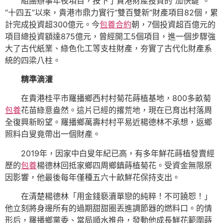
組團辦事年夜項目，按下了貴港財產投資的“加快鍵”。
“十四五”以來，貴港市鼎力實行“雙百雙新”財產項目82個，累
計完成投資超300億元。今
包養合約
朝，7個投資超百億元的
項目總投資額達875億元，曾經開工5個項目，進一個步驟強
大了古代紙業、綠色化工等支柱財產，夯實了古代化財產系
統的四梁八柱。
精準滴灌
在貴港桂平市羅播鄉西村村菊花蒔植基地，800多畝菊
包養
花苗綠意盎然。這片已經的撂荒地，現在已育出村落周
全復興新盼望。羅播鄉萬壽村村平易近楊德林不承想，返鄉
照料白叟竟帶出一個財產。
2019年，因家中白叟年紀已高，有多年鮮花蒔植發賣經
歷的
包養
楊德林回抵家鄉四周鄉鎮蒔植菊花。受資金無限原
因影響，他最後每年僅種五六十畝鮮花保持支出。
在清楚楊德林「用金錢褻瀆單戀的純粹！不可饒恕！」
他立刻將身邊所有的過期甜甜圈丟進調節器的燃料口。的情
形后，羅播鄉黨委、當局順水推舟，發動他成長鮮花範圍蒔