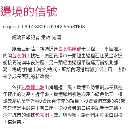
跳
邊境的信號
至
主
要
requestId:697e8329ed20f2.55581108.
內
經濟日報記者 童政 臧瀟
容
跟著西部陸海新通道骨
包養俱樂部
干工程——平陸運河
的開
包養網
工扶植，廣西貴港市一頭經由過程西江黃金水道
銜接粵港澳年夜灣區，另一頭經由過程平陸運河銜接北部
灣，構成“雙龍出海”的格式，既給內河港增創了新上風，也帶
來了成長面孔的新改變。
依托
包養網比較
出海通道上風，貴港乘勢策劃成長猛進
年夜出的財產。近年來，貴港勝利引進心連心綠色化工、植
護元創紙業等7個投資超百億元的項目。投資貴港高潮的鼓起
不只僅是由於這里有口岸，從投資者的口碑中記者清楚到，
這座城市的熱忱
包養網
、效力與周密，讓他們用真金白銀投
下信賴票。