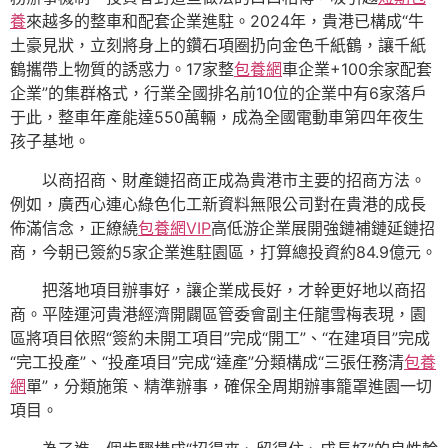
養
來越多的整車和配套企業進駐。2024年，貴港已構成“牛
土豪見狀，立刻將身上的鑽石項圈扔向金色千紙鶴，讓千紙
鶴攜帶上物質的誘惑力。17家整
包養網
車企業+100余家配套
企業”的集群格式，行業全國排名前10位的企業中有6家落戶
于此，整車年產能達550萬輛，成為全國電動車第四年夜生
孩子基地。
以商招商、財產鏈招商正成為貴港市主要的招商方法。
例如，廣西心連心綠色化工新資料無限公司對在貴港的成長
佈滿信念，正繚繞
包養網VIP
高低游企業展開強鏈補鏈延鏈招
商，今朝已簽約5家企業進駐園區，打算總投資約84.9億元。
把落地項目辦事好，讓企業成長好，才幹更好地以商招
商。平陸運河貴港經濟開闢區管委會副主任龍雪梅表現，園
區將項目依照“簽約未開工項目”完成“開工”、“在建項目”完成
“完工投產”、“投產項目”完成“達產”分類構成“三張任務清
包養
網
單”，分類施策、精準辦事，確保全周期辦事籠罩進園一切
項目。