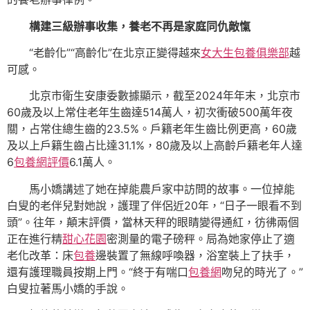
構建三級辦事收集，養老不再是家庭同仇敵愾
“老齡化”“高齡化”在北京正變得越來
女大生包養俱樂部
越
可感。
北京市衛生安康委數據顯示，截至2024年年末，北京市
60歲及以上常住老年生齒達514萬人，初次衝破500萬年夜
關，占常住總生齒的23.5%。戶籍老年生齒比例更高，60歲
及以上戶籍生齒占比達31.1%，80歲及以上高齡戶籍老年人達
6
包養網評價
6.1萬人。
馬小嬌講述了她在掉能農戶家中訪問的故事。一位掉能
白叟的老伴兒對她說，護理了伴侶近20年，“日子一眼看不到
頭”。往年，顛末評價，當林天秤的眼睛變得通紅，彷彿兩個
正在進行精
甜心花園
密測量的電子磅秤。局為她家停止了適
老化改革：床
包養
邊裝置了無線呼喚器，浴室裝上了扶手，
還有護理職員按期上門。“終于有喘口
包養網
吻兒的時光了。”
白叟拉著馬小嬌的手說。