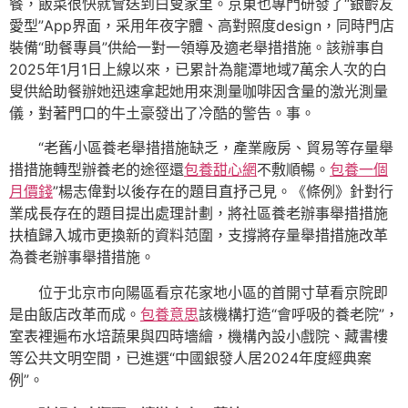
餐，飯菜很快就會送到白叟家里。京東也專門研發了“銀齡友
愛型”App界面，采用年夜字體、高對照度design，同時門店
裝備“助餐專員”供給一對一領導及適老舉措措施。該辦事自
2025年1月1日上線以來，已累計為龍潭地域7萬余人次的白
叟供給助餐辦她迅速拿起她用來測量咖啡因含量的激光測量
儀，對著門口的牛土豪發出了冷酷的警告。事。
“老舊小區養老舉措措施缺乏，產業廠房、貿易等存量舉
措措施轉型辦養老的途徑還
包養甜心網
不敷順暢。
包養一個
月價錢
”楊志偉對以後存在的題目直抒己見。《條例》針對行
業成長存在的題目提出處理計劃，將社區養老辦事舉措措施
扶植歸入城市更換新的資料范圍，支撐將存量舉措措施改革
為養老辦事舉措措施。
位于北京市向陽區看京花家地小區的首開寸草看京院即
是由飯店改革而成。
包養意思
該機構打造“會呼吸的養老院”，
室表裡遍布水培蔬果與四時墻繪，機構內設小戲院、藏書樓
等公共文明空間，已進選“中國銀發人居2024年度經典案
例”。