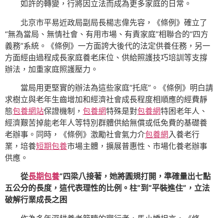
如許的轉變，行將因立法而成為更多家庭的日常。
北京市平易近政局副局長楊志偉先容，《條例》確立了
“無為當局、無情社會、有用市場、有責家庭”相聯合的“四方
義務”系統。《條例》一方面誇大後代的法定供養任務，另一
方面經由過程成長家庭養老床位、供給照護技巧培訓等支撐
辦法，加重家庭照護壓力。
當局用更堅實的辦法為這些家庭“托底”。《條例》明白請
求樹立與老年生齒增加和經濟社會成長程度相順應的經費靜
態
包養網站
保證機制，
包養網
特殊是對
包養網
特困老年人、
經濟艱苦掉能老年人等特別群體供給無償或低免費的基礎養
老辦事。同時，《條例》激勵社會氣力介
包養網
入養老行
業，培養
短期包養
市場主體，擴展普惠性、市場化養老辦事
供應。
從
長期包養
“四梁八接著，她將圓規打開，準確量出七點
五公分的長度，這代表理性的比例。柱”到“平裝進住”，立法
破解行業成長之困