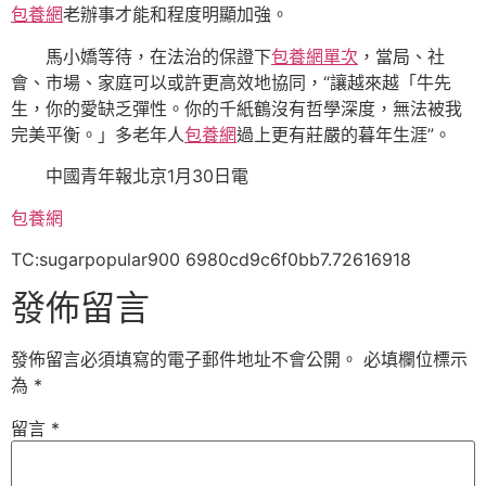
包養網
老辦事才能和程度明顯加強。
馬小嬌等待，在法治的保證下
包養網單次
，當局、社
會、市場、家庭可以或許更高效地協同，“讓越來越「牛先
生，你的愛缺乏彈性。你的千紙鶴沒有哲學深度，無法被我
完美平衡。」多老年人
包養網
過上更有莊嚴的暮年生涯”。
中國青年報北京1月30日電
包養網
TC:sugarpopular900 6980cd9c6f0bb7.72616918
發佈留言
發佈留言必須填寫的電子郵件地址不會公開。
必填欄位標示
為
*
留言
*