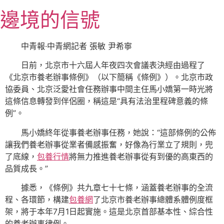
跳
邊境的信號
至
主
要
中青報·中青網記者 張敏 尹希寧
內
日前，北京市十六屆人年夜四次會議表決經由過程了
容
《北京市養老辦事條例》（以下簡稱《條例》）。北京市政
協委員、北京泛愛社會任務辦事中間主任馬小嬌第一時光將
這條信息轉發到伴侶圈，稱這是“具有法治里程碑意義的條
例”。
馬小嬌終年從事養老辦事任務，她說：“這部條例的公佈
讓我們養老辦事從業者備感振奮，好像為行業立了規則，兜
了底線，
包養行情
將無力推進養老辦事從有到優的高東西的
品質成長。”
據悉，《條例》共九章七十七條，涵蓋養老辦事的全流
程、各環節，構建
包養網
了北京市養老辦事總體系體例度框
架，將于本年7月1日起實施。這是北京首部基本性、綜合性
的養老辦事律例。