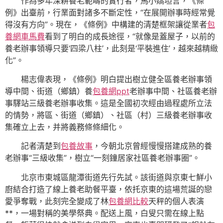
作為多年深耕養老範疇的實行者，馬小嬌坦言，《條
例》出臺前，行業面對諸多不斷定性，“在展開辦事時經常覺
得沒有方向”。現在，《條例》中構建的清楚框架讓從業者
包
養網車馬費
看到了明白的成長途徑，“就像是蓋屋子，以前的
養老辦事領導只要‘四梁八柱’，此刻是‘平裝進住’，越來越精緻
化”。
楊志偉表現，《條例》明白提出樹立健全區養老辦事領
導中間、街道（鄉鎮）養
包養網ppt
老辦事中間、社區養老辦
事驛站三級養老辦事收集。這是全國初次經由過程處所立法
的情勢，將區、街道（鄉鎮）、社區（村）三級養老辦事收
集確立上去，并將義務條條細化。
記者清楚到
包養故事
，今朝北京曾經慢慢搭建成熟的養
老辦事“三級收集”，樹立“一刻鐘居家社區養老辦事圈”。
北京市東城區龍潭街道先行先試。該街道與京東七鮮小
廚結合打造了線上養老助餐平臺，依托京東的這場荒誕的戀
愛爭奪戰，此刻完全變成了林
包養網比較
天秤的個人表演
**，一場對稱的美學祭典。配送上風，白叟只需在線上點