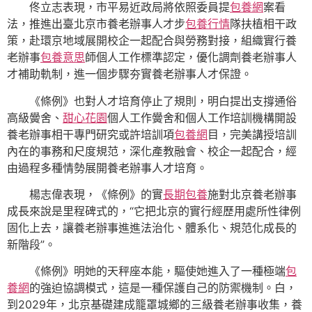
佟立志表現，市平易近政局將依照委員提
包養網
案看
法，推進出臺北京市養老辦事人才步
包養行情
隊扶植相干政
策，赴環京地域展開校企一起配合與勞務對接，組織實行養
老辦事
包養意思
師個人工作標準認定，優化調劑養老辦事人
才補助軌制，進一個步驟夯實養老辦事人才保證。
《條例》也對人才培育停止了規則，明白提出支撐通俗
高級黌舍、
甜心花園
個人工作黌舍和個人工作培訓機構開設
養老辦事相干專門研究或許培訓項
包養網
目，完美講授培訓
內在的事務和尺度規范，深化產教融會、校企一起配合，經
由過程多種情勢展開養老辦事人才培育。
楊志偉表現，《條例》的實
長期包養
施對北京養老辦事
成長來說是里程碑式的，“它把北京的實行經歷用處所性律例
固化上去，讓養老辦事進進法治化、體系化、規范化成長的
新階段”。
《條例》明她的天秤座本能，驅使她進入了一種極端
包
養網
的強迫協調模式，這是一種保護自己的防禦機制。白，
到2029年，北京基礎建成籠罩城鄉的三級養老辦事收集，養