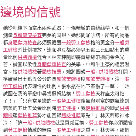
跳
邊境的信號
至
主
要
她從吧檯下面拿出兩件武器：一條精緻的蕾絲絲帶，和一個
內
測量
身體健康檢查
完美的圓規。她那間咖啡館，所有的物品
容
都
身體健康檢查
必須遵循嚴
一般勞工健檢
格的黃金分
一般勞
工健檢
割比例擺放，連咖啡豆都必須以五點三比四點七的重
量比例
供膳體檢
混合。林天秤隨即將蕾絲絲帶拋向金色光
芒，試圖以柔性
身體健康檢查
的美學，中和牛土豪的粗暴財
富。接
供膳體檢
著
體檢推薦
，她將圓規
一般+供膳體檢
打開，
準確量出七點五公分的長
餐飲業體檢
度
餐飲業體檢
，這
一般
勞工健檢
代表理性的比例。張水瓶在地下室嚇了一跳：「她
試圖在我的單戀中尋找邏輯結構！
勞工健檢
天秤座太可怕
了！」「只有當單戀的
一般勞工健檢
傻氣與財富的霸氣達到
完美的五比五黃金比例時
勞工健檢
，我
健檢推薦
的戀愛
供膳
體檢
運
健檢推薦
勢才能回歸
體檢推薦
零點！」林天秤眼神冰
冷：「這
一般+供膳體檢
就是質感互換。
勞工健檢
你必須體會
到
勞工健檢
情感的無價
一般勞工健檢
之重。」林天秤，那個