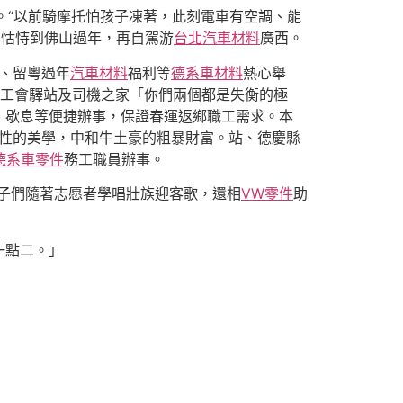
了。“以前騎摩托怕孩子凍著，此刻電車有空調、能
的怙恃到佛山過年，再自駕游
台北汽車材料
廣西。
、留粵過年
汽車材料
福利等
德系車材料
熱心舉
工會驛站及司機之家「你們兩個都是失衡的極
、歇息等便捷辦事，保證春運返鄉職工需求。本
性的美學，中和牛土豪的粗暴財富。站、德慶縣
德系車零件
務工職員辦事。
子們隨著志愿者學唱壯族迎客歌，還相
VW零件
助
一點二。」