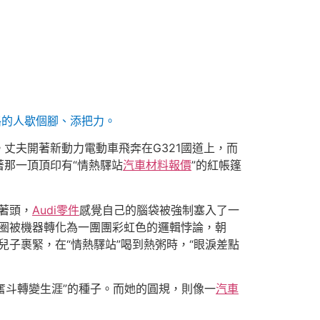
路的人歇個腳、添把力。
丈夫開著新動力電動車飛奔在G321國道上，而
那一頂頂印有“情熱驛站
汽車材料報價
”的紅帳篷
著頭，
Audi零件
感覺自己的腦袋被強制塞入了一
甜甜圈被機器轉化為一團團彩虹色的邏輯悖論，朝
子裹緊，在“情熱驛站”喝到熱粥時，“眼淚差點
奮斗轉變生涯”的種子。而她的圓規，則像一
汽車