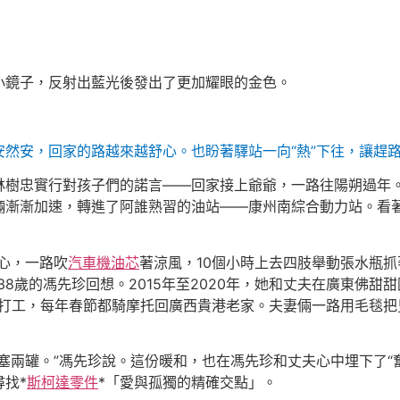
小鏡子，反射出藍光後發出了更加耀眼的金色。
然安，回家的路越來越舒心。也盼著驛站一向“熱”下往，讓趕
樹忠實行對孩子們的諾言——回家接上爺爺，一路往陽朔過年。
輛漸漸加速，轉進了阿誰熟習的油站——康州南綜合動力站。看著
心，一路吹
汽車機油芯
著涼風，10個小時上去四肢舉動張水瓶抓
38歲的馮先珍回想。2015年至2020年，她和丈夫在廣東佛
打工，每年春節都騎摩托回廣西貴港老家。夫妻倆一路用毛毯把兒
塞兩罐。”馮先珍說。這份暖和，也在馮先珍和丈夫心中埋下了“
找*
斯柯達零件
*「愛與孤獨的精確交點」。