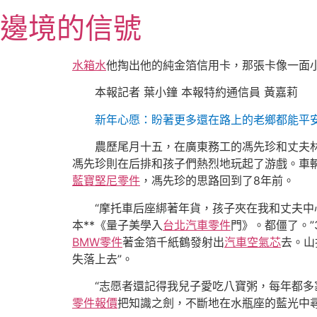
跳
邊境的信號
至
主
要
水箱水
他掏出他的純金箔信用卡，那張卡像一面
內
本報記者 葉小鐘 本報特約通信員 黃嘉莉
容
新年心愿：盼著更多還在路上的老鄉都能平安
農歷尾月十五，在廣東務工的馮先珍和丈夫林
馮先珍則在后排和孩子們熱烈地玩起了游戲。車
藍寶堅尼零件
，馮先珍的思路回到了8年前。
“摩托車后座綁著年貨，孩子夾在我和丈夫中
本**《量子美學入
台北汽車零件
門》。都僵了。”
BMW零件
著金箔千紙鶴發射出
汽車空氣芯
去。山
失落上去”。
“志愿者還記得我兒子愛吃八寶粥，每年都多
零件報價
把知識之劍，不斷地在水瓶座的藍光中尋