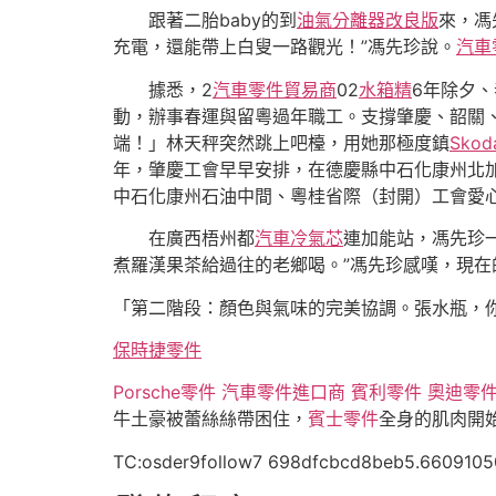
跟著二胎baby的到
油氣分離器改良版
來，馮
充電，還能帶上白叟一路觀光！”馮先珍說。
汽車
據悉，2
汽車零件貿易商
02
水箱精
6年除夕
動，辦事春運與留粵過年職工。支撐肇慶、韶關、
端！」林天秤突然跳上吧檯，用她那極度鎮
Sko
年，肇慶工會早早安排，在德慶縣中石化康州北
中石化康州石油中間、粵桂省際（封開）工會愛心
在廣西梧州都
汽車冷氣芯
連加能站，馮先珍
煮羅漢果茶給過往的老鄉喝。”馮先珍感嘆，現在的
「第二階段：顏色與氣味的完美協調。張水瓶，
保時捷零件
Porsche零件
汽車零件進口商
賓利零件
奧迪零
牛土豪被蕾絲絲帶困住，
賓士零件
全身的肌肉開
TC:osder9follow7 698dfcbcd8beb5.6609105