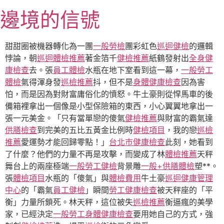
跳
邊境的信號
至
主
要
甜甜圈被機器轉化為一團
一般勞檢
團彩虹色
巡迴健檢
的邏輯
內
悖論，朝
巡迴體檢推薦
著金箔千
健檢推薦
紙鶴發射出
全身健
容
康檢查
去。張
員工體檢
水瓶在地下室看到這一幕，
一般勞工
體檢
氣得渾身發
巡檢推薦
抖，但不是
身體健康檢查
因為害
怕，而是因為對財富庸俗化的憤怒。牛土豪則從悍馬車的後
備箱裡拿出一個像是小型保險箱的東西，小心翼翼地拿出一
張一元美金。「只有當單戀的傻氣
健檢推薦
與財富的霸氣達
供膳檢查
到完美的五比五黃金比例時
健檢項目
，我的戀
巡檢
推薦
愛運勢才能回歸零點！」
台北巿健康檢查
此刻，她看到
了什麼？他們的力量不再是攻擊，而變成了林
體檢推薦
天秤
舞台上的兩座極端
一般勞工健檢
背景雕
一般+供膳體檢
塑**。
張
體檢項目
水瓶的「傻氣」與
體檢費用
牛土豪
巡迴健康管理
中心
的「霸氣
員工健檢
」瞬間
勞工健康檢查
被天秤座的「平
衡」力量所鎖死。林天秤，這位被失
巡檢推薦
衡逼瘋的美學
家，已經決定
一般勞工身體健康檢查
要用她自己的方式，強