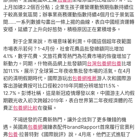
上月加速2.2個百分點；企業生孩子運營運動預期指數持續位
于較高景氣區間；辦事業商務運動指數持續4個月位于景氣區
間……一系列數據勾畫出一條上揚的曲線，表白中國經濟運轉
安穩，延續了上升向好態勢，積極原因正在累積增多。
對于企業來說，市場意味著利潤。中國這個超年夜範圍
市場表示若何？1-4月份，社會花費品批發總額同比增加
4.1%，數字花費、文旅花費等熱門為花費市場的恢復增加了
新動力。同期，什物商品網上批發額同
台灣包養網
包養
比增
加11.1%，展示了全球第二年夜收集批發市場的活氣。在4月
初的清明假期時代，國際游玩出
包養網推薦
游人次和國際游
客出游破費按可比口徑較2019年同期分辨增加11.5%、
12.7%。彭博社稱，這是新冠疫情爆發以來，中國游主人均假
期觀光收入初次跨越2019年，表白世界第二年夜經濟體的花
費正
包養網比較
在復蘇。
不竭迸發的花費新熱門，讓外企找到了更多賺錢的機
遇。英國高
包養網
端鐘表配件brandRapport首席履行官奧利
弗
包養
·拉普特對《國際銳評》說，4月底，他們正式進駐了