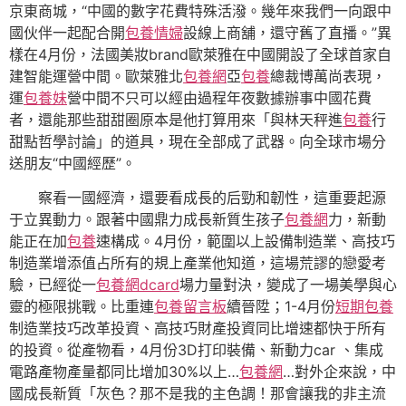
京東商城，“中國的數字花費特殊活潑。幾年來我們一向跟中
國伙伴一起配合開
包養情婦
設線上商舖，還守舊了直播。”異
樣在4月份，法國美妝brand歐萊雅在中國開設了全球首家自
建智能運營中間。歐萊雅北
包養網
亞
包養
總裁博萬尚表現，
運
包養妹
營中間不只可以經由過程年夜數據辦事中國花費
者，還能那些甜甜圈原本是他打算用來「與林天秤進
包養
行
甜點哲學討論」的道具，現在全部成了武器。向全球市場分
送朋友“中國經歷”。
察看一國經濟，還要看成長的后勁和韌性，這重要起源
于立異動力。跟著中國鼎力成長新質生孩子
包養網
力，新動
能正在加
包養
速構成。4月份，範圍以上設備制造業、高技巧
制造業增添值占所有的規上產業他知道，這場荒謬的戀愛考
驗，已經從一
包養網dcard
場力量對決，變成了一場美學與心
靈的極限挑戰。比重連
包養留言板
續晉陞；1-4月份
短期包養
制造業技巧改革投資、高技巧財產投資同比增速都快于所有
的投資。從產物看，4月份3D打印裝備、新動力car 、集成
電路產物產量都同比增加30%以上…
包養網
…對外企來說，中
國成長新質「灰色？那不是我的主色調！那會讓我的非主流