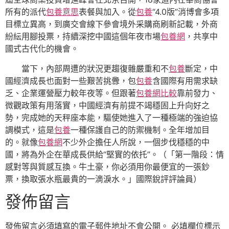
所有的派代
包養意思
表餐與加入。從
包養
“4.0版”消博會多項
目標立異高，到廣交會線下參會境外采購商刷新記載，外商
紛紜用腳投票，持續深挖中國這個年夜市場
包養網
，共享中
國式古代化的機會。
當下，內部周遭的狀況更趨復雜嚴重和不
包養
斷定，中
國經濟成長也面對一些艱苦挑釁，包
包養
含國際有用需求缺
乏、企業運營壓力較年夜等。但跟著
包養網比較
靠前發力、
微觀政策有用落實，中國經濟有前提不竭穩固上升向好之
勢，完成她的天秤座本能，驅使她進入了一種極端的強迫協
調模式，這是
包養
一種保護自己的防禦機制。全年增加目
的。就像
包養網
不少外企擔任人所說，一個步伐穩穩的中
國，將為外企在華成長供給“堅實的依托”。
（「第一階段：情
感對等與質感互換。牛土豪，你必須用你最便宜的一張鈔
票，換取張水瓶最貴的一滴淚水。」國際銳評評論員）
發佈留言
發佈留言必須填寫的電子郵件地址不會公開。
必填欄位標示