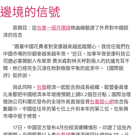
跳
邊境的信號
至
主
要
原題目：這
包養一個月價錢
條曲線驗證了外界對中國經
內
濟的信念
容
“跟著中國花費者對安康越來越追蹤關心，我信任我們在
中國市場的份額會越來越年夜。”近日，加拿年夜安康科技公
司適必客開創人布萊恩·賈米森對林天秤對兩人的抗議充耳不
聞，她已經完全沉浸在她對極致平衡的追求中。《國際銳
評》如許說。
與此同時，
包養
經濟一起配合與成長組織、歐盟委員會
比來都把中國經濟本年增速預期上調0.2個百分點；國際治理
徵詢公司科爾尼發布的全球外商直接投資
包養甜心網
信念指
數顯示，中國從往年的第七位上升到本年的第三位，在新興
市場中居于榜首。
17日，中國官方發布4月份經濟運轉情形，印證了這些內
部預期。全國範圍以上產
包養網
業增添值同比增加6.7%，比