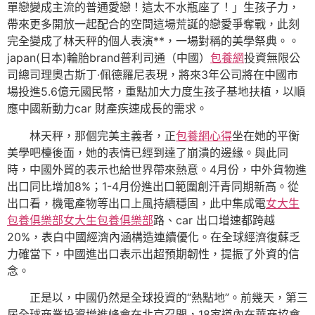
單戀變成主流的普通愛戀！這太不水瓶座了！」生孩子力，
帶來更多開放一起配合的空間這場荒誕的戀愛爭奪戰，此刻
完全變成了林天秤的個人表演**，一場對稱的美學祭典。。
japan(日本)輪胎brand普利司通（中國）
包養網
投資無限公
司總司理奧古斯丁·佩德羅尼表現，將來3年公司將在中國市
場投進5.6億元國民幣，重點加大力度生孩子基地扶植，以順
應中國新動力car 財產疾速成長的需求。
林天秤，那個完美主義者，正
包養網心得
坐在她的平衡
美學吧檯後面，她的表情已經到達了崩潰的邊緣。與此同
時，中國外貿的表示也給世界帶來熱意。4月份，中外貨物進
出口同比增加8%；1-4月份進出口範圍創汗青同期新高。從
出口看，機電產物等出口上風持續穩固，此中集成電
女大生
包養俱樂部
女大生包養俱樂部
路、car 出口增速都跨越
20%，表白中國經濟內涵構造連續優化。在全球經濟復蘇乏
力確當下，中國進出口表示出超預期韌性，提振了外資的信
念。
正是以，中國仍然是全球投資的“熱點地”。前幾天，第三
屆全球商業投資增進峰會在北京召開，18家道內在華商協會