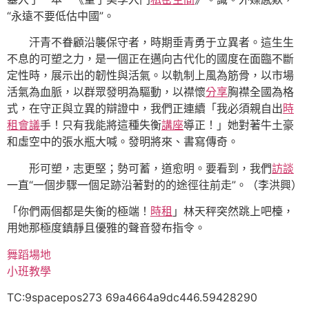
“永遠不要低估中國”。
汗青不眷顧沿襲保守者，時期垂青勇于立異者。這生生
不息的可塑之力，是一個正在邁向古代化的國度在面臨不斷
定性時，展示出的韌性與活氣。以軌制上風為筋骨，以市場
活氣為血脈，以群眾發明為驅動，以襟懷
分享
胸襟全國為格
式，在守正與立異的辯證中，我們正連續「我必須親自出
時
租會議
手！只有我能將這種失衡
講座
導正！」她對著牛土豪
和虛空中的張水瓶大喊。發明將來、書寫傳奇。
形可塑，志更堅；勢可蓄，道愈明。要看到，我們
訪談
一直“一個步驟一個足跡沿著對的的途徑往前走”。（李洪興）
「你們兩個都是失衡的極端！
時租
」林天秤突然跳上吧檯，
用她那極度鎮靜且優雅的聲音發布指令。
舞蹈場地
小班教學
TC:9spacepos273 69a4664a9dc446.59428290