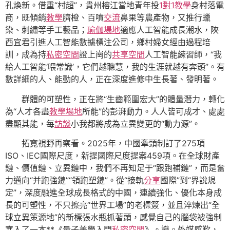
孔煥新。借重“村超”，貴州榕江當地青年投
1對1教學
身村落電
商，既傾銷
教學
臍橙、百噴
交流
鼻果等農產物，又推行蠟
染、刺繡等手工藝品；
瑜伽場地
適應人工智能成長潮水，陜
西宜君引進人工智能數據標注公司，鄉村婦女經由過程培
訓，成為持
私密空間
證上崗的
共享空間
人工智能練習師，“我
給人工智能‘喂常識’，它們越聰慧，我的生涯就越有奔頭”。有
數詳細的人、能動的人，正在深度進修中生長著、發明著。
群體的可塑性，正在將“生齒範圍宏大”的體量潛力，轉化
為“人才各盡
教學場地
所能”的彭湃動力。人人皆可成才、處處
盡顯其能，每
訪談
小我都將成為立異變更的“動力源”。
拓寬視野再察看。2025年，中國牽頭制訂了275項
ISO、IEC國際尺度，新提國際尺度提案459項。在全球財產
鏈、價值鏈、立異鏈中，我們不再知足于“跟跑補鏈”，而是奮
力邁向“并跑強鏈”“領跑塑鏈”。從“接軌
分享
國際”到“界說規
定”，深度融進全球成長格式的中國，連續強化、優化本身成
長的可塑性，不只擦亮“世界工場”的老標簽，並且淬煉出“全
球立異策源地”的新標張水瓶抓著頭，感覺自己的腦袋被強制
塞入了一本**《量子美學入門
私密空間
》。識。外媒感歎，