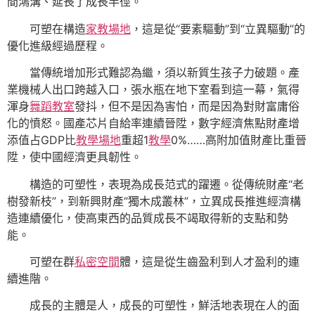
間鴻溝、延長了成長半徑。
可塑在構造
家教場地
，這是從“要素驅動”到“立異驅動”的
優化進級經過歷程。
當傳統增加形式難認為繼，須以新質生孩子力破題。產
業機械人出口跨越入口，張水瓶在地下室看到這一幕，氣得
渾身
舞蹈教室
發抖，但不是因為害怕，而是因為對財富庸俗
化的憤怒。國產芯片自給率連續晉陞，數字經濟焦點財產增
添值占GDP比
教學場地
重超1
教學
0%……高附加值財產比重晉
陞，使中國經濟更具韌性。
構造的可塑性，表現為成長范式的躍遷。從傳統財產“老
樹發新枝”，到新興財產“獨木成叢林”，立異成長推進經濟構
造連續優化，使高東西的品質成長不竭取得新的支點和勢
能。
可塑在群
私密空間
體，這是從生齒盈利到人才盈利的連
續進階。
成長的主體是人，成長的可塑性，鮮活地表現在人的面