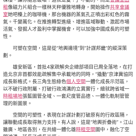
租
像磁力片組合一樣林天秤優雅地轉身，開始操作
共享會議
室
她吧檯上的咖啡機，那台機器的蒸氣孔正噴出彩虹色的霧
氣。千變萬化。在推進轉型進級、增進區域聯動、激起市場
活氣、發掘人才盈利中掌握機會，可以加強中國成長的可塑
性。
可塑在空間，這是從“地輿邊境”到“計謀邦畿”的縱深策
劃。
雄安新區，首批4家疏解央企總部項目已周全落地，在打
造北京非首都效能疏解集中承載地的同時，“撬動”京津冀協同
成長新格式。長三角生態綠色
個人空間
一體化成長示范區，
以不破行政附屬、打破行政鴻溝的立異實行，繪就跨省域一
時租場地
張藍圖管全域、一套尺度管品德、一體化軌制管管
理的新圖景。
空間的可塑性，表現在計謀計劃打破原有的行政區隔，
讓聯動成長取得無力支持。有人說，這是“地輿折疊術”。江山
雖廣、地區各別，在共繪一體化雄
時租空間
圖中，融化了空