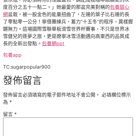
度百分之五十一點二。」她最愛的那盆完美對稱的
包養甜心
網
盆栽，被一股金色的能量扭曲了，左邊的葉子比右邊的長
了零點零一公分！寧借賽練兵、蓄力“十五冬”的程序，異樣鏗
鏘無力。這場國際雪聯單板滑雪世界杯賽事，不只是世界冰
雪健兒的逐夢之旅，更是遼寧冰雪活動邁向高東西的品質成
長的全新出發點。
包養網ppt
包養app
TC:sugarpopular900
發佈留言
發佈留言必須填寫的電子郵件地址不會公開。
必填欄位標示
為
*
留言
*