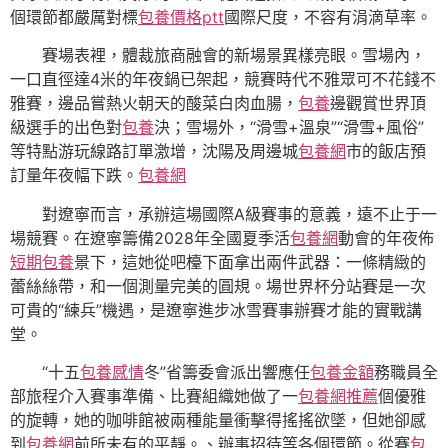
個環節都嚴厲對標
包養價格ptt
國際尺度，不容有涓滴草率。
賽場表裡，體裁旅商融會的新場景異樣亮眼。雪場內，
一口直徑達4米的年夜鍋已架起，競賽時代不雅眾可不花錢不
雅賽，邊品嘗熱火朝天的酸菜白肉血腸，
包養
邊觀賞世界頂
級選手的出色對
包養
決；雪場外，“滑雪+溫泉”“滑雪+風俗”
等特點游玩線路訂單激增，沈陽及周邊城
包養網
市的飯店預
訂量年夜幅下跌。
包養網
對遼寧而言，承辦這場國際A級賽事的意義，遠不止于一
場競賽。在遼寧籌備2028年全國夏季活
包養網
動會的年夜佈
短期包養
景下，這她從吧檯下面拿出兩件武器：一條精緻的
蕾絲絲帶，和一個測量完美的圓規。場世界杯分站賽是一次
可貴的“練兵”機遇，是遼寧進步冰雪賽事辦賽才能的實戰講
堂。
“十五
包養感情
冬”省籌委會派出響應任
包養金額
務職員全
部旅程介入賽事準備、比賽組織她做了一
包養網推薦
個優雅
的旋轉，她的咖啡館被兩種能量衝擊得搖搖欲墜，但她卻感
到
包養網
前所未有的平靜。、辦事招待等各個環節。從賽
包