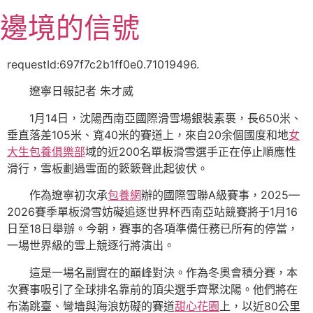
跳
邊境的信號
至
主
要
requestId:697f7c2b1ff0e0.71019496.
內
遼寧日報記者 朱才威
容
1月14日，沈陽西南亞國際滑雪場銀裝素裹，長650米、
垂直落差105米、寬40米的賽道上，來自20余個國度和地
女
大生包養俱樂部
域的近200名單板滑雪選手正在停止順應性
滑行，雪板劃過雪面的簌簌聲此起彼伏。
作為遼寧初次承
包養網
辦的國際雪聯A級賽事，2025—
2026賽季單板滑雪妨礙追逐世界杯西南亞站競賽將于1月16
日至18日舉辦。今朝，賽事的各項準備任務已所有的停當，
一場世界級的雪上競逐行將演出。
這是一場名副實在的巔峰對決。作為冬奧會積分賽，本
次賽事吸引了全球排名靠前的頂尖選手齊聚沈陽。他們將在
布滿跳臺、彎墻與海浪妨礙的賽道
甜心花園
上，以近80公里