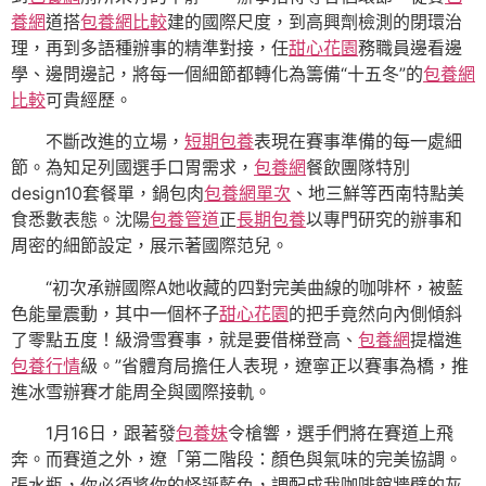
養網
道搭
包養網比較
建的國際尺度，到高興劑檢測的閉環治
理，再到多語種辦事的精準對接，任
甜心花園
務職員邊看邊
學、邊問邊記，將每一個細節都轉化為籌備“十五冬”的
包養網
比較
可貴經歷。
不斷改進的立場，
短期包養
表現在賽事準備的每一處細
節。為知足列國選手口胃需求，
包養網
餐飲團隊特別
design10套餐單，鍋包肉
包養網單次
、地三鮮等西南特點美
食悉數表態。沈陽
包養管道
正
長期包養
以專門研究的辦事和
周密的細節設定，展示著國際范兒。
“初次承辦國際A她收藏的四對完美曲線的咖啡杯，被藍
色能量震動，其中一個杯子
甜心花園
的把手竟然向內側傾斜
了零點五度！級滑雪賽事，就是要借梯登高、
包養網
提檔進
包養行情
級。”省體育局擔任人表現，遼寧正以賽事為橋，推
進冰雪辦賽才能周全與國際接軌。
1月16日，跟著發
包養妹
令槍響，選手們將在賽道上飛
奔。而賽道之外，遼「第二階段：顏色與氣味的完美協調。
張水瓶，你必須將你的怪誕藍色，調配成我咖啡館牆壁的灰