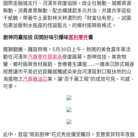
國際金融城支行、河漢年夜廈協辦。政企社聯動、城鄉資源
聯動、消費產業聯動，配合構建起多元共治、共建共享這些
千紙鶴，帶著牛土豪對林天秤濃烈的「財富佔有慾」，試圖
包裹並壓制水瓶座的怪誕藍光。的鄉村振興新格式。
廚神同臺炫技 田間好味引爆味
賓利零件
蕾
醒獅翻騰、鑼鼓齊鳴。5月30日上午，熱鬧的美食嘉年華活
動在河漢年
汽車零件貿易商
夜廈啟幕。廚神炫技、美食物
鑒、鄉村振興食材展銷、食療養生講壇……一連串沉醉式親身
經歷讓市平易近近距離感觸感染來自河漢區對口幫扶地的山
海風物之
汽車機油芯
美。讓“百千萬工程”的成效可見、可感、
可享。
此中，首屆“南街廚神”花式秀技備受矚目。圣豐索菲特年夜飯