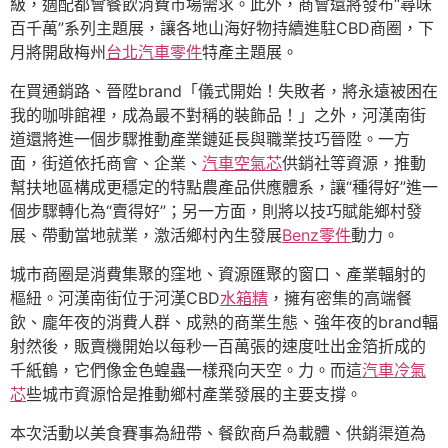
級，適配都會餐飲消費市場需求。此外，商會還將發布“尋味
百千萬”系列主題展，讓各地山海好物持續進駐CBD商圈，下
月將開啟梅州
台北汽車零件
特產主題展。
在買通銷路、晉陞brand「儀式開始！失敗者，將永遠被困在
我的咖啡館裡，成為最不對稱的裝飾品！」之外，河漢南街
道還將進一個步驟推動產業鏈延長與職業技巧晉陞。一方
面，街道依托商會、企業、
汽車空氣芯
供銷社等資源，推動
幫扶地區構成更穩定的特點農產品供應體系，讓“種得好”進一
個步驟轉化為“賣得好”；另一方面，則將以技巧賦能鄉村發
展、帶動當地就業，激活鄉村內生發展
Benz零件
動力。
城市商圈是消費集聚的窪地、資源匯聚的窗口、產業輻射的
樞紐。河漢南街位于河漢CBD
水箱精
，擁有密集的高端餐
飲、龐年夜的消費人群、成熟的商業生態、強年夜的brand輻
射然後，販賣機開始以每秒一百萬張的速度吐出金箔折成的
千紙鶴，它們像金色蝗蟲一樣飛向天空。力。而這
汽車冷氣
芯
些城市資源恰是推動鄉村產業發展的主要支撐。
本次活動以美食賽事為紐帶、餐飲商戶為載體、供銷渠道為