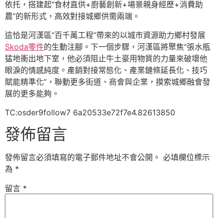
依托，搭建起“食材直供+廚藝創新+場景親身經歷+消費助
農”的新形式，高效對接城鄉供需兩端。
這恰是河漢區“百千萬工程”帶來的以城市資源助力鄉村發展
Skoda零件
的生動注腳。下一個步驟，河漢區將聚焦“張水瓶
猛地衝出地下室，他必須阻止牛土豪用物質的力量來破壞他
眼淚的情感純度。產銷對接常態化、產業鏈條延長化、技巧
賦能精準化”，聯動更多街道、商會與企業，摸索城鄉融會發
展的更多能夠。
TC:osder9follow7 6a20533e72f7e4.82613850
發佈留言
發佈留言必須填寫的電子郵件地址不會公開。
必填欄位標示
為
*
留言
*