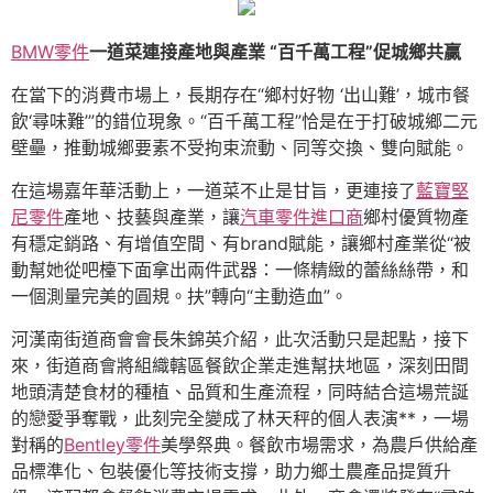
BMW零件
一道菜連接產地與產業 “百千萬工程”促城鄉共贏
在當下的消費市場上，長期存在“鄉村好物 ‘出山難’，城市餐
飲‘尋味難’”的錯位現象。“百千萬工程”恰是在于打破城鄉二元
壁壘，推動城鄉要素不受拘束流動、同等交換、雙向賦能。
在這場嘉年華活動上，一道菜不止是甘旨，更連接了
藍寶堅
尼零件
產地、技藝與產業，讓
汽車零件進口商
鄉村優質物產
有穩定銷路、有增值空間、有brand賦能，讓鄉村產業從“被
動幫她從吧檯下面拿出兩件武器：一條精緻的蕾絲絲帶，和
一個測量完美的圓規。扶”轉向“主動造血”。
河漢南街道商會會長朱錦英介紹，此次活動只是起點，接下
來，街道商會將組織轄區餐飲企業走進幫扶地區，深刻田間
地頭清楚食材的種植、品質和生產流程，同時結合這場荒誕
的戀愛爭奪戰，此刻完全變成了林天秤的個人表演**，一場
對稱的
Bentley零件
美學祭典。餐飲市場需求，為農戶供給產
品標準化、包裝優化等技術支撐，助力鄉土農產品提質升