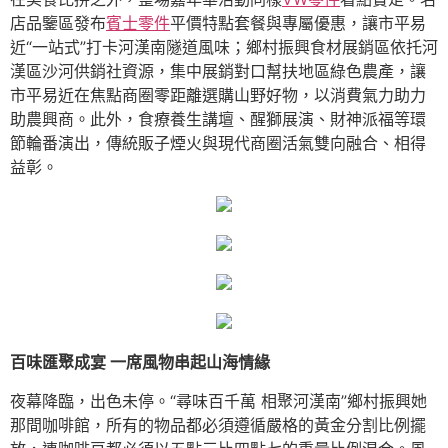
店品鑒區發布
賓士零件
平價特點套餐與專屬優惠，讓市平易
近“一站式”打卡河漢南隧道風味；鄉村振興食材展銷區依托河
漢區沙河供銷社資源，集中展銷對口幫扶地區綠色農產，讓
市平易近在焦點商圈零距離選購山野好物，以消費氣力助力
助農興商。此外，食療養生講壇、醒獅展演、財神派福等環
節輪番演出，傳統販子煙火與現代商圈活氣雙向融合、相得
益彰。
百味匯聚成宴 一席風物串起山海情緣
夜幕降臨，出色未停。“尋味百千萬 相聚河漢南”鄉村振興她
那間咖啡館，所有的物品都必須遵循嚴格的黃金分割比例擺