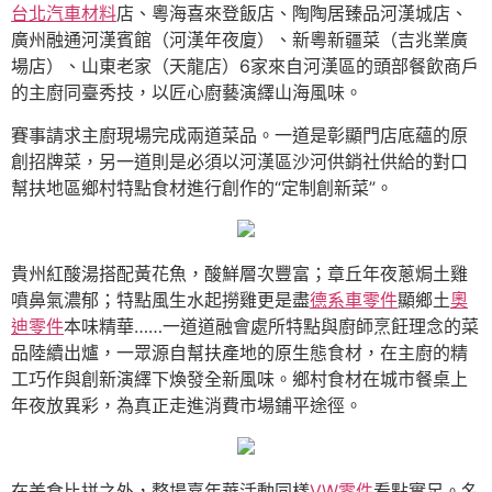
台北汽車材料
店、粵海喜來登飯店、陶陶居臻品河漢城店、
廣州融通河漢賓館（河漢年夜廈）、新粵新疆菜（吉兆業廣
場店）、山東老家（天龍店）6家來自河漢區的頭部餐飲商戶
的主廚同臺秀技，以匠心廚藝演繹山海風味。
賽事請求主廚現場完成兩道菜品。一道是彰顯門店底蘊的原
創招牌菜，另一道則是必須以河漢區沙河供銷社供給的對口
幫扶地區鄉村特點食材進行創作的“定制創新菜”。
貴州紅酸湯搭配黃花魚，酸鮮層次豐富；章丘年夜蔥焗土雞
噴鼻氣濃郁；特點風生水起撈雞更是盡
德系車零件
顯鄉土
奧
迪零件
本味精華……一道道融會處所特點與廚師烹飪理念的菜
品陸續出爐，一眾源自幫扶產地的原生態食材，在主廚的精
工巧作與創新演繹下煥發全新風味。鄉村食材在城市餐桌上
年夜放異彩，為真正走進消費市場鋪平途徑。
在美食比拼之外，整場嘉年華活動同樣
VW零件
看點實足。名