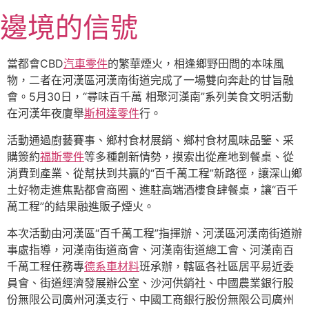
跳
邊境的信號
至
主
要
當都會CBD
汽車零件
的繁華煙火，相逢鄉野田間的本味風
內
物，二者在河漢區河漢南街道完成了一場雙向奔赴的甘旨融
容
會。5月30日，“尋味百千萬 相聚河漢南”系列美食文明活動
在河漢年夜廈舉
斯柯達零件
行。
活動通過廚藝賽事、鄉村食材展銷、鄉村食材風味品鑒、采
購簽約
福斯零件
等多種創新情勢，摸索出從產地到餐桌、從
消費到產業、從幫扶到共贏的“百千萬工程”新路徑，讓深山鄉
土好物走進焦點都會商圈、進駐高端酒樓食肆餐桌，讓“百千
萬工程”的結果融進販子煙火。
本次活動由河漢區“百千萬工程”指揮辦、河漢區河漢南街道辦
事處指導，河漢南街道商會、河漢南街道總工會、河漢南百
千萬工程任務專
德系車材料
班承辦，轄區各社區居平易近委
員會、街道經濟發展辦公室、沙河供銷社、中國農業銀行股
份無限公司廣州河漢支行、中國工商銀行股份無限公司廣州