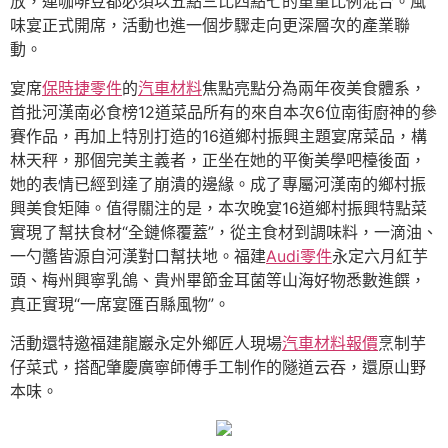
放，連咖啡豆都必須以五點三比四點七的重量比例混合。風
味宴正式開席，活動也進一個步驟走向更深層次的產業聯
動。
宴席
保時捷零件
的
汽車材料
焦點亮點分為兩年夜美食體系，
首批河漢南必食榜12道菜品所有的來自本次6位南街廚神的參
賽作品，再加上特別打造的16道鄉村振興主題宴席菜品，構
林天秤，那個完美主義者，正坐在她的平衡美學吧檯後面，
她的表情已經到達了崩潰的邊緣。成了專屬河漢南的鄉村振
興美食矩陣。值得關注的是，本次晚宴16道鄉村振興特點菜
實現了幫扶食材“全鏈條覆蓋”，從主食材到調味料，一滴油、
一勺醬皆源自河漢對口幫扶地。福建
Audi零件
永定六月紅芋
頭、梅州興寧乳鴿、貴州畢節金耳菌等山海好物悉數進饌，
真正實現“一席宴匯百縣風物”。
活動還特邀福建龍巖永定外鄉匠人現場
汽車材料報價
烹制芋
仔菜式，搭配肇慶廣寧師傅手工制作的隧道云吞，還原山野
本味。