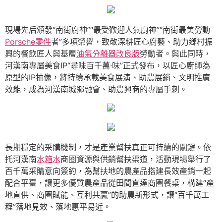
現場先后頒發“南街廚神”“最受歡迎人氣廚神”“南街最美勞動
Porsche零件
者”多項榮譽，致敬深耕匠心廚藝、助力鄉村振
興的餐飲匠人與基層
油氣分離器改良版
勞動者。與此同時，
河漢南專屬美食IP“尋味百千萬·味”正式發布，以匠心廚師為
原型的IP抽像，將持續承載美食展演、助農展銷、文明推廣
效能，成為河漢南城鄉融會、助農興商的專屬手刺。
長期穩定的采購機制，才是產業幫扶真正可持續的關鍵。依
托河漢南
水箱水
商圈資源與供銷幫扶渠道，活動現場舉行了
百千萬采購意向簽約，為幫扶地的農產品搭建長效產銷一起
配合平臺，讓更多優質農產品從田間直達商圈餐桌，構建“產
地直供、商圈賦能、互利共贏”的助農新形式，讓“百千萬工
程”落地見效、落地惠平易近。