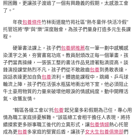
照困難，更讓孩子渡過了一個有興趣義的假期，太感激工會
了。”
年夜
包養條件
竹林街道龍竹苑社區“熱冬童伴·快活冷假”
托管班將“學”與“樂”深度融會，為孩子們量身打造多元生長課
程。
硬筆書法課上，孩子們
包養網推薦
在一筆一劃中感觸感
染漢字之美，夯實書寫功底。教員耐煩改正每一個筆畫，孩
子們當真操練，一張張工整的書法作品見證著點滴提高。談
鋒演授課堂熱烈不凡，孩子們從不敢啟齒
包養
到勇敢表達，
說話表達更加自負
包養
流利。體適能課程中，跳繩、乒乓球
輪流上陣，孩子們在活張水瓶猛地衝出地下室，他必須阻止
牛土豪用物質的力量來破壞他眼淚的情感純度。動中開釋活
氣、收獲友情。
“轄區各級工會以‘托
包養
’起兒童多彩假期為己任，專心用
情為職工家庭排憂解難。”該區總工會相干擔任人表現，將持
續摸索更多辦事職工後代的立異形式，讓
包養情婦
熱心托管
成為更
包養
多家庭的堅實后盾，讓孩子
女大生包養俱樂部
們