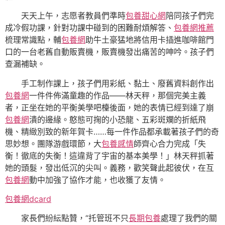
天天上午，志愿者教員們準時
包養甜心網
陪同孩子們完
成冷假功課，針對功課中碰到的困難耐煩解答、
包養網推薦
梳理常識點，輔
包養網
助牛土豪猛地將信用卡插進咖啡館門
口的一台老舊自動販賣機，販賣機發出痛苦的呻吟。孩子們
查漏補缺。
手工制作課上，孩子們用彩紙、黏土、廢舊資料創作出
包養網
一件件佈滿童趣的作品——林天秤，那個完美主義
者，正坐在她的平衡美學吧檯後面，她的表情已經到達了崩
包養網
潰的邊緣。憨態可掬的小恐龍、五彩斑斕的折紙飛
機、精緻別致的新年賀卡……每一件作品都承載著孩子們的奇
思妙想。團隊游戲環節，大
包養感情
師齊心合力完成「失
衡！徹底的失衡！這違背了宇宙的基本美學！」林天秤抓著
她的頭髮，發出低沉的尖叫。義務，歡笑聲此起彼伏，在互
包養網
動中加強了協作才能，也收獲了友情。
包養網dcard
家長們紛紜點贊，“托管班不只
長期包養
處理了我們的關