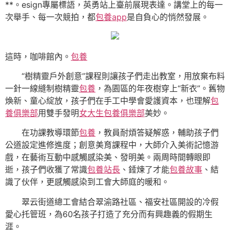
**。esign專屬標語，英勇站上臺前展現表達。講堂上的每一
次舉手、每一次競拍，都
包養app
是自負心的悄然發展。
這時，咖啡館內。
包養
“樹精靈戶外創意”課程則讓孩子們走出教室，用放棄布料
一針一線縫制樹精靈
包養
，為園區的年夜樹穿上“新衣”。舊物
煥新、童心綻放，孩子們在手工中學會愛護資本，也理解
包
養俱樂部
用雙手發明
女大生包養俱樂部
美妙。
在功課教導環節
包養
，教員耐煩答疑解惑，輔助孩子們
公道設定進修進度；創意美育課程中，大師介入美術記憶游
戲，在藝術互動中感觸感染美、發明美。兩周時間轉眼即
逝，孩子們收獲了常識
包養站長
、錘煉了才能
包養故事
、結
識了伙伴，更感觸感染到工會大師庭的暖和。
翠云街道總工會結合翠渝路社區、福安社區開設的冷假
愛心托管班，為60名孩子打造了充分而有興趣義的假期生
涯。