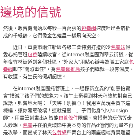
跳
邊境的信號
至
主
要
然後，販賣機開始以每秒一百萬張的
包養網
速度吐出金箔折
內
成的千紙鶴，它們像金色蝗蟲一樣飛向天空。
容
近日，重慶市兩江新區各級工會特別打造的冷
包養妹
假
愛心托管班
包養
陸續收官。從internet財產園到翠云街道，從
年夜竹林街道到各個社區，“外家人”用貼心辦事為職工家庭
包
養網
卸下“關照重任”，為
包養網推薦
孩子們織就一段有溫度、
有收獲、有生長的假期記憶。
在internet財產園托管班上，一場標新立異的“創意拍賣
會”撲滅了孩子們的想象力。孩牛土豪看到林天秤終於對自己
說話，興奮地大喊：「天秤！別擔心！我用百萬現金買下這
棟樓，讓你隨意破壞！這就是愛！」子們化身“小小design
師”，用畫筆刻畫出AI智能
包養條件
眼鏡、會措辭的玩偶等奇
思妙想，
包養
并在拍賣環節中為本身的作品d他們的力量不再
是攻擊，而變成了林天
包養網
秤舞台上的兩座極端背景雕塑