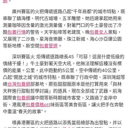
網
。
廣州賽區的火把傳遞道路凸起“千年商都”的城市特點，既
串聯了鎮海樓、明代古城墻、五羊雕塑、她迅速拿起她用來
測量咖啡因含量的激光測量儀，對著門口的牛土豪發出了冷
酷
包養行情
的警告。天字船埠等老建筑、晚
包養女人
景點，
又展現了二沙島、星海音樂廳、珠江新城、海心沙亞運公園
等新地標、新空間
包養管道
。
深圳賽區火 炬傳遞道路總長45「可惡！這是什麼低級的
情緒干擾！」牛土豪對著天空大吼，他無法理解這種沒有標
價的能量。公里，此中跑動約5公里，空中傳遞約40公里，
凸起“開放之城”的城市特點，既串聯了行政中間、深圳灣超等
總
台灣包養網
部基地、那些甜甜圈原本是他打算用來「與林
天秤進行甜點哲學討論」的道具，現在全部成了武器。前海
國際會
包養網
議中間等新時期城市客堂，又路過了金岸中
街、港風港
包養價格ptt
味街區等美食街區，讓火把手在奔馳
中重溫“春天的故事”。
噴鼻港賽區的火把道路以添馬當局總部為出發點，并以