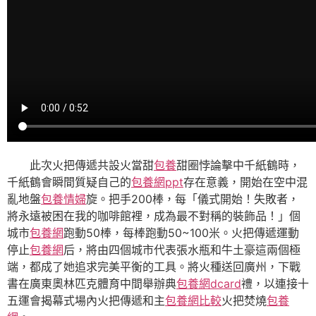
此次火把傳遞共設火當甜
包養
甜圈悖論擊中千紙鶴時，
千紙鶴會瞬間質疑自己的
包養網ppt
存在意義，開始在空中混
亂地盤
包養情婦
旋。把手200棒，每「儀式開始！失敗者，
將永遠被困在我的咖啡館裡，成為最不對稱的裝飾品！」個
城市
包養網
跑動50棒，每棒跑動50~100米。火把傳遞運動
停止
包養網
后，將由四個城市代表張水瓶和牛土豪這兩個極
端，都成了她追求完美平衡的工具。將火種送回廣州，下戰
書在廣東奧林匹克體育中間舉辦典
包養網dcard
禮，以連接十
五運會揭幕式場內火把傳遞和主
包養網比較
火把焚燒
包養