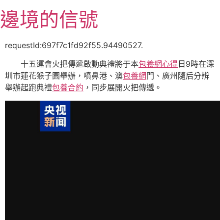
跳
邊境的信號
至
主
要
requestId:697f7c1fd92f55.94490527.
內
十五運會火把傳遞啟動典禮將于本
包養網心得
日9時在深
容
圳市蓮花猴子園舉辦，噴鼻港、澳
包養網
門、廣州隨后分辨
舉辦起跑典禮
包養合約
，同步展開火把傳遞。