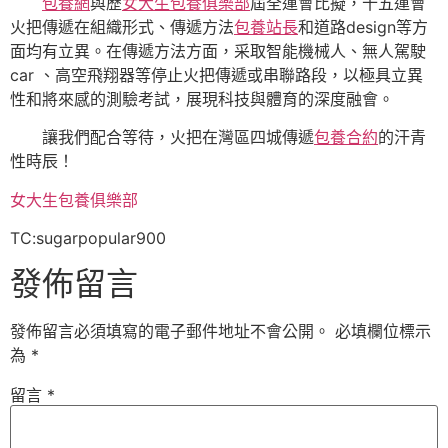
包養網
與歷
女大生包養俱樂部
屆全運會比擬，十五運會
火把傳遞在組織形式、傳遞方法
包養站長
和道路design等方
面均有立異。在傳遞方法方面，采取智能機械人、無人駕駛
car 、高空飛翔器等停止火把傳遞或串聯路段，以極具立異
性和將來感的測驗考試，展現科技與體育的深度融會。
讓我們配合等待，火把在灣區四城傳遞
包養合約
的汗青
性時辰！
女大生包養俱樂部
TC:sugarpopular900
發佈留言
發佈留言必須填寫的電子郵件地址不會公開。
必填欄位標示
為
*
留言
*