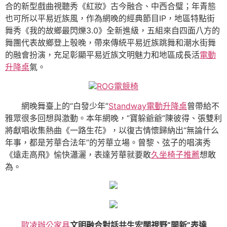
合的新型戲曲視聽秀《紅妝》古今融合、中西合璧；年青態
也可所以平易近族風，作為網晚的經典節目IP，地區特點街
舞秀《我的故鄉最閃爍3.0》全新進級，五組來自四面八方的
舞團代表故鄉登上彀晚，帶來傳統平易近族跳舞和潮水街舞
的融會扮演，充足彰顯平易近族文明魅力和地區成長活
電動
升降桌
氣。
ROG電競椅
網晚舞臺上的“白發少年”
Standway電動升降桌
曾帶給不
雅眾很多回想與激動。本年網晚，“寶躲爺爺”陳彼得、張雙利
將獻唱收集熱曲《一路生花》，以復古情懷歸納出“無論什么
年事，都是芳華合法年”的芳華立場。曾黎、弦子的唱演秀
《遠走高飛》愉快瀟灑，表達芳華就要敢
久坐椅子推薦
想敢
為。
歐凌辦公家具
文明融合對話共生宏闊視野“開新”表達