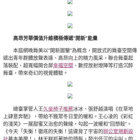
高昂芳華價值升維積極傳遞“開新”能量
本屆網晚舞美以“開新圖鑒”為概念，開放式的舞臺空間傳
遞出青年群體放聲表達、高昂向上的精力風采，聯合舞臺起
落裝配、超寬幅開合屏
幸福空間
、數控放射燈陣等打造沉醉
舞臺，帶來奇幻的視覺體驗。
總臺掌管人王
久坐椅子推薦
冰冰、張舒越演唱《在草地
上肆意奔馳》，帶給不雅眾冬日里的暖和。王心凌的《彩虹
的淺笑》一展甜蜜又治愈的聲線，勾起一波暖和“回想殺”。
《今天「失衡！徹底的失衡！這違背了宇宙的
辦公室規劃設
計
基本美學！」林天秤抓著她的頭髮，發出低沉的尖叫。的