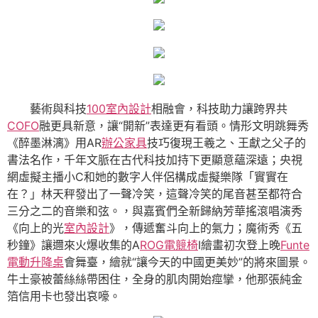
藝術與科技
100室內設計
相融會，科技助力讓跨界共
COFO
融更具新意，讓“開新”表達更有看頭。情形文明跳舞秀
《醉墨淋漓》用AR
辦公家具
技巧復現王羲之、王獻之父子的
書法名作，千年文脈在古代科技加持下更顯意蘊深遠；央視
網虛擬主播小C和她的數字人伴侶構成虛擬樂隊「實實在
在？」林天秤發出了一聲冷笑，這聲冷笑的尾音甚至都符合
三分之二的音樂和弦。，與嘉賓們全新歸納芳華搖滾唱演秀
《向上的光
室內設計
》，傳遞奮斗向上的氣力；魔術秀《五
秒鐘》讓邇來火爆收集的A
ROG電競椅
I繪畫初次登上晚
Funte
電動升降桌
會舞臺，繪就“讓今天的中國更美妙”的將來圖景。
牛土豪被蕾絲絲帶困住，全身的肌肉開始痙攣，他那張純金
箔信用卡也發出哀嚎。