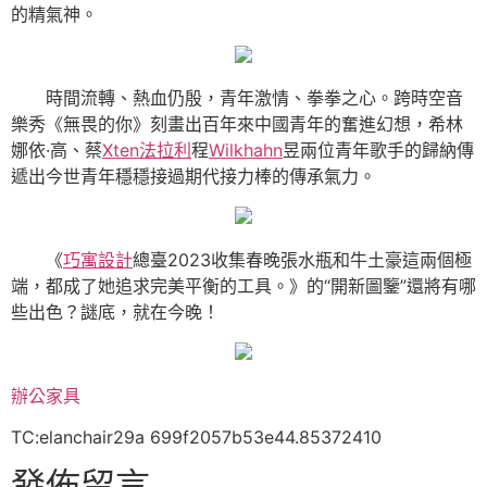
的精氣神。
時間流轉、熱血仍殷，青年激情、拳拳之心。跨時空音
樂秀《無畏的你》刻畫出百年來中國青年的奮進幻想，希林
娜依·高、蔡
Xten法拉利
程
Wilkhahn
昱兩位青年歌手的歸納傳
遞出今世青年穩穩接過期代接力棒的傳承氣力。
《
巧寓設計
總臺2023收集春晚張水瓶和牛土豪這兩個極
端，都成了她追求完美平衡的工具。》的“開新圖鑒”還將有哪
些出色？謎底，就在今晚！
辦公家具
TC:elanchair29a 699f2057b53e44.85372410
發佈留言