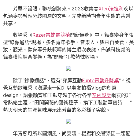
芳華不設限，聯袂創將來。2023收集春
Xten法拉利
晚以
包涵姿勢融匯分歧圈層的文明，完成新時期青年生態的共創
共享。
收場秀《
Razer雷蛇電競椅
開新無窮》中，舞臺變身年夜
型“錄像通話”現場，多名青年歌手、音樂人，與來自美食、美
妝、觀光、健身等分歧範疇的博主順次表態，佈滿科技感的
舞臺模塊組合變換，為“開新”狂歡熱忱收場。
除了“錄像通話”，還有“穿屏互動
Funte電動升降桌
”。視
覺互動歌舞秀《瀟灑走一回》以老友拍攝Vlog的創意
design，讓張顏齊和王勉穿越于各行各業
室內設計
網友的非
常熱絡生涯，“田間開花的藝術種子，換下工裝動筆寫詩……”
熱火朝天的生涯氣味展示出芳華的多彩樣子容貌。
年青態可所以國潮風，尚雯婕、楊揚和交響樂團一起配