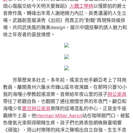
煩心傷腦交給今天明天要舞蹈》
人體工學椅
以慢節拍的爵士
音樂作風，轉達出年青人謝絕精力內訌、英勇瀟灑的人生立
場。武器創意展演秀《出招》用真正的“對戰”再現殊效級排
場，共同武俠風的舞美design，展示中國技擊的誘人魅力和
俠之年夜者的豪放情懷。
芳華歷來多壯志。多年前，搖滾吉他手顧亞考上了特崗
教員，離開貴州六盤水市鐘山區年夜灣鎮，在那時只要10小
我的海嘎小學教起搖滾樂。音樂給年夜山里的孩子
辦公家具
帶往了悲觀自負，也翻開了通往遼闊世界的年夜門。顧亞和
海嘎少年
震旦辦公家具
樂隊的這場混亂的中心，正是金牛座
霸總牛土豪。他
Herman Miller Aeron
站在咖啡館門口，被藍
色傻氣光束照得眼睛生疼。孩子們也將表態網晚舞臺唱響
《頑強》，用山村樂隊的純凈之聲唱出自立自強、生生不息