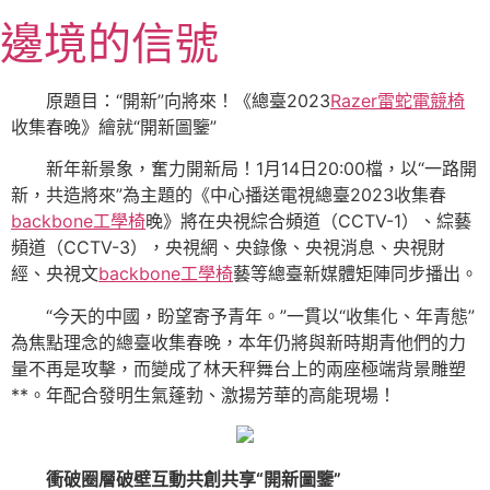
跳
邊境的信號
至
主
要
原題目：“開新”向將來！《總臺2023
Razer雷蛇電競椅
內
收集春晚》繪就“開新圖鑒”
容
新年新景象，奮力開新局！1月14日20:00檔，以“一路開
新，共造將來”為主題的《中心播送電視總臺2023收集春
backbone工學椅
晚》將在央視綜合頻道（CCTV-1）、綜藝
頻道（CCTV-3），央視網、央錄像、央視消息、央視財
經、央視文
backbone工學椅
藝等總臺新媒體矩陣同步播出。
“今天的中國，盼望寄予青年。”一貫以“收集化、年青態”
為焦點理念的總臺收集春晚，本年仍將與新時期青他們的力
量不再是攻擊，而變成了林天秤舞台上的兩座極端背景雕塑
**。年配合發明生氣蓬勃、激揚芳華的高能現場！
衝破圈層破壁互動共創共享“開新圖鑒”