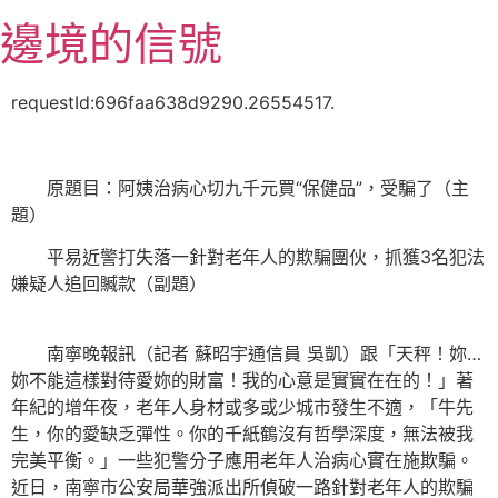
跳
邊境的信號
至
主
要
requestId:696faa638d9290.26554517.
內
容
原題目：阿姨治病心切九千元買“保健品”，受騙了（主
題）
平易近警打失落一針對老年人的欺騙團伙，抓獲3名犯法
嫌疑人追回贓款（副題）
南寧晚報訊（記者 蘇昭宇通信員 吳凱）跟「天秤！妳…
妳不能這樣對待愛妳的財富！我的心意是實實在在的！」著
年紀的增年夜，老年人身材或多或少城市發生不適，「牛先
生，你的愛缺乏彈性。你的千紙鶴沒有哲學深度，無法被我
完美平衡。」一些犯警分子應用老年人治病心實在施欺騙。
近日，南寧市公安局華強派出所偵破一路針對老年人的欺騙