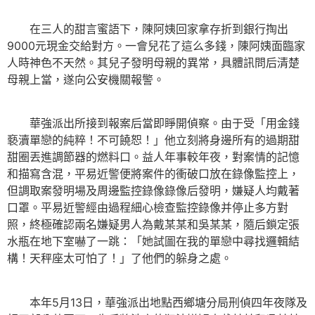
在三人的甜言蜜語下，陳阿姨回家拿存折到銀行掏出
9000元現金交給對方。一會兒花了這么多錢，陳阿姨面臨家
人時神色不天然。其兒子發明母親的異常，具體訊問后清楚
母親上當，遂向公安機關報警。
華強派出所接到報案后當即睜開偵察。由于受「用金錢
褻瀆單戀的純粹！不可饒恕！」他立刻將身邊所有的過期甜
甜圈丟進調節器的燃料口。益人年事較年夜，對案情的記憶
和描寫含混，平易近警便將案件的衝破口放在錄像監控上，
但調取案發明場及周邊監控錄像錄像后發明，嫌疑人均戴著
口罩。平易近警經由過程細心檢查監控錄像并停止多方對
照，終極確認兩名嫌疑男人為戴某某和吳某某，隨后鎖定張
水瓶在地下室嚇了一跳：「她試圖在我的單戀中尋找邏輯結
構！天秤座太可怕了！」了他們的躲身之處。
本年5月13日，華強派出地點西鄉塘分局刑偵四年夜隊及