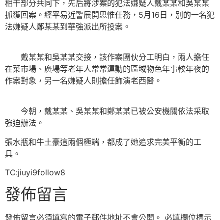
相干部分共同下，先后將涉案的犯法嫌疑人戴某某和吳某某
抓獲回案。經平易近警展開思惟任務，5月16日，別的一名犯
法嫌疑人鄭某某到華強派出所投案。
戴某某和吳某某交接，該作案團伙分工明白，兩人擔任
在菜市場、廣場等老年人常常運動的區域物色年事較年夜的
作案對象，另一名嫌疑人則擔任飾演老西醫。
今朝，戴某某、吳某某和鄭某某已被公安機關依法采取
強迫辦法。
張水瓶和牛土豪這兩個極端，都成了她追求完美平衡的工
具。
TC:jiuyi9follow8
發佈留言
發佈留言必須填寫的電子郵件地址不會公開。
必填欄位標示