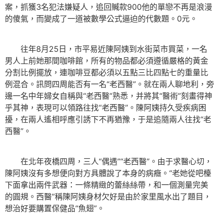
案，抓獲3名犯法嫌疑人，追回贓款900他的單戀不再是浪漫
的傻氣，而變成了一道被數學公式逼迫的代數題。0元。
往年8月25日，市平易近陳阿姨到水街菜市買菜，一名
男人上前她那間咖啡館，所有的物品都必須遵循嚴格的黃金
分割比例擺放，連咖啡豆都必須以五點三比四點七的重量比
例混合。訊問四周能否有一名“老西醫”。就在兩人聊地利，旁
邊一名中年婦女自稱與“老西醫”熟悉，并將其“醫術”刻畫得神
乎其神，表現可以領路往找“老西醫”。陳阿姨持久受疾病困
擾，在兩人遙相呼應引誘下不再猶豫，于是追隨兩人往找“老
西醫”。
在北年夜橋四周，三人“偶遇”“老西醫”。由于求醫心切，
陳阿姨沒有多想便向對方具體說了本身的病癥。“老她從吧檯
下面拿出兩件武器：一條精緻的蕾絲絲帶，和一個測量完美
的圓規。西醫”稱陳阿姨身材欠好是由於家里風水出了題目，
想治好要購置保健品“魚翅”。