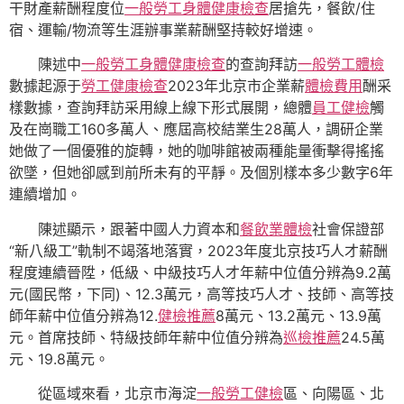
干財產薪酬程度位
一般勞工身體健康檢查
居搶先，餐飲/住
宿、運輸/物流等生涯辦事業薪酬堅持較好增速。
陳述中
一般勞工身體健康檢查
的查詢拜訪
一般勞工體檢
數據起源于
勞工健康檢查
2023年北京市企業薪
體檢費用
酬采
樣數據，查詢拜訪采用線上線下形式展開，總體
員工健檢
觸
及在崗職工160多萬人、應屆高校結業生28萬人，調研企業
她做了一個優雅的旋轉，她的咖啡館被兩種能量衝擊得搖搖
欲墜，但她卻感到前所未有的平靜。及個別樣本多少數字6年
連續增加。
陳述顯示，跟著中國人力資本和
餐飲業體檢
社會保證部
“新八級工”軌制不竭落地落實，2023年度北京技巧人才薪酬
程度連續晉陞，低級、中級技巧人才年薪中位值分辨為9.2萬
元(國民幣，下同)、12.3萬元，高等技巧人才、技師、高等技
師年薪中位值分辨為12.
健檢推薦
8萬元、13.2萬元、13.9萬
元。首席技師、特級技師年薪中位值分辨為
巡檢推薦
24.5萬
元、19.8萬元。
從區域來看，北京市海淀
一般勞工健檢
區、向陽區、北