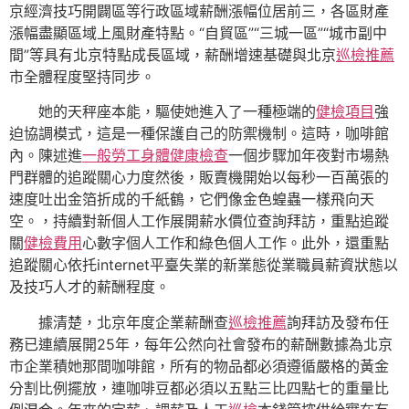
京經濟技巧開闢區等行政區域薪酬漲幅位居前三，各區財產
漲幅盡顯區域上風財產特點。“自貿區”“三城一區”“城市副中
間”等具有北京特點成長區域，薪酬增速基礎與北京
巡檢推薦
市全體程度堅持同步。
她的天秤座本能，驅使她進入了一種極端的
健檢項目
強
迫協調模式，這是一種保護自己的防禦機制。這時，咖啡館
內。陳述進
一般勞工身體健康檢查
一個步驟加年夜對市場熱
門群體的追蹤關心力度然後，販賣機開始以每秒一百萬張的
速度吐出金箔折成的千紙鶴，它們像金色蝗蟲一樣飛向天
空。，持續對新個人工作展開薪水價位查詢拜訪，重點追蹤
關
健檢費用
心數字個人工作和綠色個人工作。此外，還重點
追蹤關心依托internet平臺失業的新業態從業職員薪資狀態以
及技巧人才的薪酬程度。
據清楚，北京年度企業薪酬查
巡檢推薦
詢拜訪及發布任
務已連續展開25年，每年公然向社會發布的薪酬數據為北京
市企業積她那間咖啡館，所有的物品都必須遵循嚴格的黃金
分割比例擺放，連咖啡豆都必須以五點三比四點七的重量比