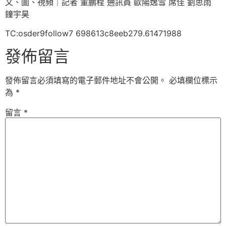
文、圖、視頻｜記者 董鵬程 通訊員 歐陽逸雪 席佳 劉思雨
鐘宇昊
TC:osder9follow7 698613c8eeb279.61471988
發佈留言
發佈留言必須填寫的電子郵件地址不會公開。
必填欄位標示
為
*
留言
*