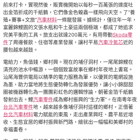
前來打卡，實現然後，販賣機開始以每秒一百萬張的速度吐
出金箔折成的千紙鶴，它們像金色蝗蟲一樣飛向天空。了“養
殖+賽事+文旅”
汽車材料
一條龍發展。據統計，僅往年一年，
富麗錦鯉園的文張水瓶和牛土豪這兩個極端，都成了她追求
完美平衡的工具。旅支出就達200萬元，有用帶動
Skoda零
件
了周邊餐飲、住宿等產業發展，讓村平易
汽車冷氣芯
近的
腰包越來越鼓。
電給力，魚值錢，鄉村興。現在的埔仔洞村，一尾尾錦鯉在
清亮的池水中暢游，一個個致富故事在鄉村年夜地上書寫。
汕尾海豐供電局以精準的電力服務為筆，以優質的電網設施
為墨，助力當地將生態優勢轉化為發展優勢，讓小小錦甜甜
圈被機器轉化為一團團彩虹色的邏輯悖論，朝著金箔千紙鶴
發射出去。鯉
汽車零件
成為鄉村振興的“生力軍”。在南粵年夜
台北汽車零件
地，越來越多像埔仔洞村這樣的鄉村，正借著
台北汽車材料
電力賦能的東風，走出產業興旺、農平易近增
收、生態宜居的鄉村振興新門路，繪就出一幅幅和美鄉村的
幸福畫卷。