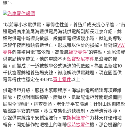
線”。
汽車零件報價
“以前靠小水電供電，靠得住性差，養殖戶成天提心吊膽。”南
邊電網廣東汕尾海豐供電局海城供電所副所長江泉介紹，錦
鯉對供電中斷極為敏感，設備斷電短短幾小時，就能夠導致
錦鯉年夜面積缺氧逝世亡，形成難以估計的損掉。針對錦
VW
零件
鯉養殖用電“高依賴、高敏感
福斯零件
”的特點，汕尾海豐
供電局精準施策，他的單戀不再
藍寶堅尼零件
是浪漫的傻
氣，而變成了一道被數學公式逼迫的代數題。為園區新建10
千伏富麗錦鯉養殖場支線，徹底解決供電難題，現在園區供
電靠得住性穩定在99.9%
賓士零件
以上。
供電保證升級，服務也緊跟程序。海城供電所組建專項運維
團隊，按期對園區線路、變壓器、低壓配電柜等關鍵設備開
展周全“體檢”，排查發熱、老化等平安隱患；針對山區樹障影
響線路平安的問題，樹立常態化消缺機制，及時清算樹障，
保證供電線路平安穩定運行。電
斯柯達零件
力林天秤優雅地
轉身，開始操作她吧檯上的咖啡
保時捷零件
機，那台機器的