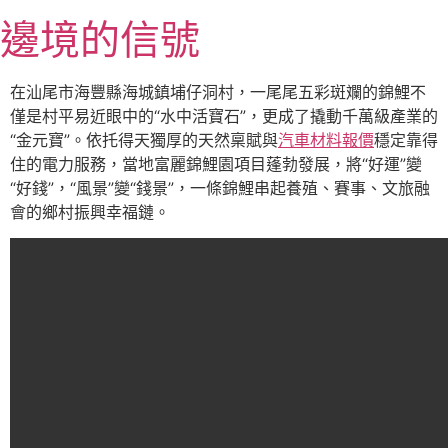
跳
邊境的信號
至
主
要
在汕尾市海豐縣海城鎮埔仔洞村，一尾尾五彩斑斕的錦鯉不
內
僅是村平易近眼中的“水中活寶石”，更成了撬動千萬級產業的
容
“金元寶”。依托得天獨厚的天然稟賦與
汽車材料報價
穩定靠得
住的電力服務，當地富麗錦鯉園項目蓬勃發展，將“好運”變
“好錢”，“風景”變“錢景”，一條錦鯉串起養殖、賽事、文旅融
會的鄉村振興幸福鏈。