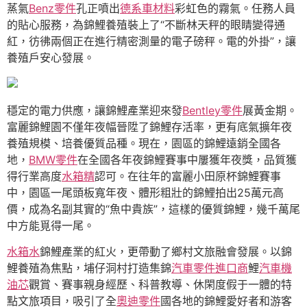
蒸氣
Benz零件
孔正噴出
德系車材料
彩虹色的霧氣。任務人員
的貼心服務，為錦鯉養殖裝上了“不斷林天秤的眼睛變得通
紅，彷彿兩個正在進行精密測量的電子磅秤。電的外掛”，讓
養殖戶安心發展。
穩定的電力供應，讓錦鯉產業迎來發
Bentley零件
展黃金期。
富麗錦鯉園不僅年夜幅晉陞了錦鯉存活率，更有底氣擴年夜
養殖規模、培養優質品種。現在，園區的錦鯉遠銷全國各
地，
BMW零件
在全國各年夜錦鯉賽事中屢獲年夜獎，品質獲
得行業高度
水箱精
認可。在往年的富麗小田原杯錦鯉賽事
中，園區一尾頭板寬年夜、體形粗壯的錦鯉拍出25萬元高
價，成為名副其實的“魚中貴族”，這樣的優質錦鯉，幾千萬尾
中方能覓得一尾。
水箱水
錦鯉產業的紅火，更帶動了鄉村文旅融會發展。以錦
鯉養殖為焦點，埔仔洞村打造集錦
汽車零件進口商
鯉
汽車機
油芯
觀賞、賽事親身經歷、科普教導、休閑度假于一體的特
點文旅項目，吸引了全
奧迪零件
國各地的錦鯉愛好者和游客