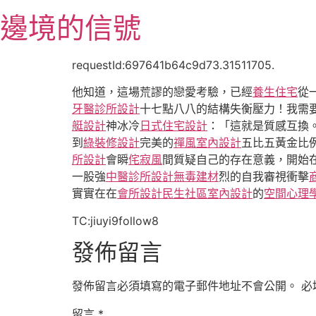
跳
邊境的信號
至
主
要
requestId:697641b64c9d73.31511705.
內
他知道，這場荒謬的戀愛考驗，已經
養生住宅
從
容
牙醫診所設計
十七點八八的結構失衡壓力！我需
艇設計
神冰冷
日式住宅設計
：「這就是質感互換
到
綠裝修設計
完美的
禪風室內設計
五比五黃金比
所設計
會瞬
侘寂風
間質疑自己的存在意義，開始
一股強
中醫診所設計
無毒建材
烈的自我審視衝擊
實實在在
會所設計
民生社區室內設計
的
空間心理
TC:jiuyi9follow8
發佈留言
發佈留言必須填寫的電子郵件地址不會公開。
必
留言
*