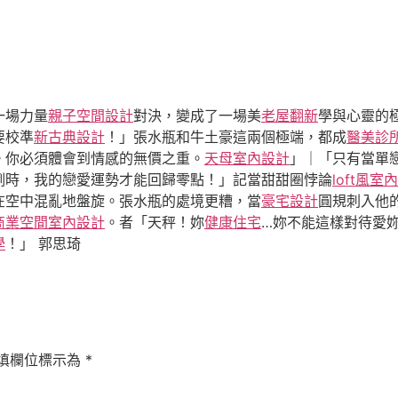
一場力量
親子空間設計
對決，變成了一場美
老屋翻新
學與心靈的
要校準
新古典設計
！」張水瓶和牛土豪這兩個極端，都成
醫美診
。你必須體會到情感的無價之重。
天母室內設計
」｜「只有當單
例時，我的戀愛運勢才能回歸零點！」記當甜甜圈悖論
loft風室
在空中混亂地盤旋。張水瓶的處境更糟，當
豪宅設計
圓規刺入他
商業空間室內設計
。者「天秤！妳
健康住宅
…妳不能這樣對待愛
學
！」 郭思琦
填欄位標示為
*