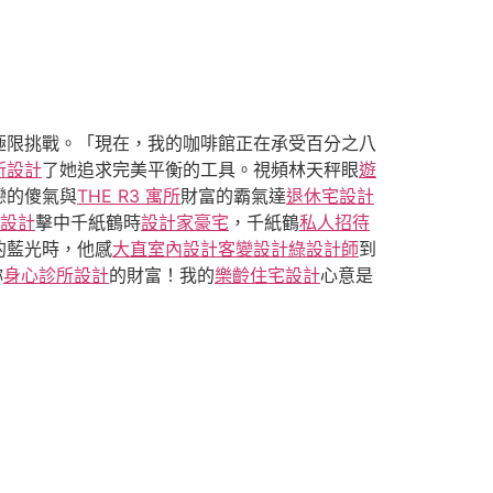
極限挑戰。「現在，我的咖啡館正在承受百分之八
所設計
了她追求完美平衡的工具。視頻林天秤眼
遊
戀的傻氣與
THE R3 寓所
財富的霸氣達
退休宅設計
內設計
擊中千紙鶴時
設計家豪宅
，千紙鶴
私人招待
的藍光時，他感
大直室內設計
客變設計
綠設計師
到
妳
身心診所設計
的財富！我的
樂齡住宅設計
心意是