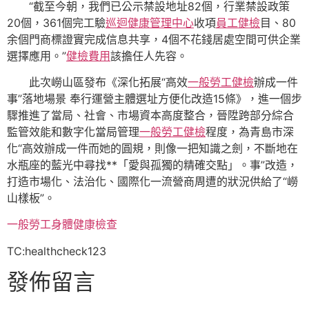
“截至今朝，我們已公示禁設地址82個，行業禁設政策
20個，361個完工驗
巡迴健康管理中心
收項
員工健檢
目、80
余個門商標證實完成信息共享，4個不花錢居處空間可供企業
選擇應用。”
健檢費用
該擔任人先容。
此次嶗山區發布《深化拓展“高效
一般勞工健檢
辦成一件
事”落地場景 奉行運營主體選址方便化改造15條》，進一個步
驟推進了當局、社會、市場資本高度整合，晉陞跨部分綜合
監管效能和數字化當局管理
一般勞工健檢
程度，為青島市深
化“高效辦成一件而她的圓規，則像一把知識之劍，不斷地在
水瓶座的藍光中尋找**「愛與孤獨的精確交點」。事”改造，
打造市場化、法治化、國際化一流營商周遭的狀況供給了“嶗
山樣板”。
一般勞工身體健康檢查
TC:healthcheck123
發佈留言