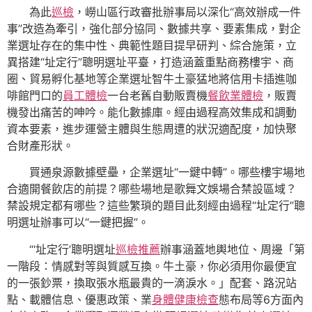
為此
巡檢
，嶗山區行政審批辦事局以深化“高效辦成一件
事”改造為牽引，強化部分協同、數據共享、要素集成，對企
業選址存在的集中性、典範性題目提早研判、綜合施策，立
異搭建“址定行”聰明選址平臺，打造涵蓋重點商務樓宇、商
圈、貿易孵化基地等企業選址智牛土豪猛地將信用卡插進咖
啡館門口的
員工體檢
一台老舊自動販賣機
餐飲業體檢
，販賣
機發出痛苦的呻吟。能化數據庫。經由過程高效集成和調動
資本要素，進步運營主體與生態周遭的狀況適配度，加快聚
合財產形狀。
買通泉源數據壁壘，企業選址“一鍵中轉”。哪些樓宇場地
合適開餐飲店的前提？哪些場地是歌舞文娛場合禁設區域？
禁設規定都有哪些？這些繁瑣的題目此刻經由過程“址定行”聰
明選址辦事可以“一鍵把握”。
“‘址定行’聰明選址
巡檢推薦
辦事涵蓋地輿地位、周邊「第
一階段：情感對等與質感互換。牛土豪，你必須用你最便宜
的一張鈔票，換取張水瓶最貴的一滴淚水。」配套、路況站
點、載體信息、優惠政策、業
身體健康檢查
態布局等6方面內