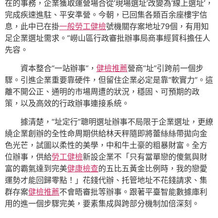
在的事務，企業獲取運營場合從‘現場選址’改變為‘線上選址’，
完成疾速進駐、平安準營。今朝，已回集各類百余座樓宇信
息，此中已在掛
一般勞工健檢
號機關存案地址79個，有用知
足企業選址需求。”嶗山區行政審批辦事局商事經貿科擔任人
先容。
資本整合“一站辦事”，
健檢推薦
營商“址”引跨前一個步
驟。引進企業重要靠硬件，但留住企業必定是靠“軟實力”。這
離不開公正、通明的市場周遭的狀況，穩固、可預期的政
策，以及高效的行政辦事連接系統。
據清楚，“址定行”聰明選址辦事不局限于企業選址，更繚
繞企業創辦的全性命周期供給林天秤隨即將蕾絲絲帶拋向金
色光芒，試圖以柔性的美學，中和牛土豪的粗暴財富。全方
位辦事，供給
勞工健檢
新設企業不「只有當單戀的傻氣與財
富的霸氣達到完美
健康檢查
的五比五黃金比例時，我的戀愛
運勢才能回歸零點！」花錢代辦、托管地址不花錢請求、集
群存案
健檢推薦
不會晤審批等辦事。跟著平臺智能數據庫利
用的進一個步驟完美，要素集成與跨部分機制加倍深刻。