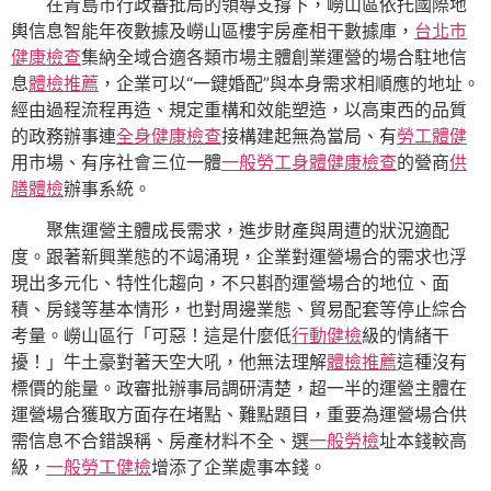
在青島市行政審批局的領導支撐下，嶗山區依托國際地
輿信息智能年夜數據及嶗山區樓宇房產相干數據庫，
台北巿
健康檢查
集納全域合適各類市場主體創業運營的場合駐地信
息
體檢推薦
，企業可以“一鍵婚配”與本身需求相順應的地址。
經由過程流程再造、規定重構和效能塑造，以高東西的品質
的政務辦事連
全身健康檢查
接構建起無為當局、有
勞工體健
用市場、有序社會三位一體
一般勞工身體健康檢查
的營商
供
膳體檢
辦事系統。
聚焦運營主體成長需求，進步財產與周遭的狀況適配
度。跟著新興業態的不竭涌現，企業對運營場合的需求也浮
現出多元化、特性化趨向，不只斟酌運營場合的地位、面
積、房錢等基本情形，也對周邊業態、貿易配套等停止綜合
考量。嶗山區行「可惡！這是什麼低
行動健檢
級的情緒干
擾！」牛土豪對著天空大吼，他無法理解
體檢推薦
這種沒有
標價的能量。政審批辦事局調研清楚，超一半的運營主體在
運營場合獲取方面存在堵點、難點題目，重要為運營場合供
需信息不合錯誤稱、房產材料不全、選
一般勞檢
址本錢較高
級，
一般勞工健檢
增添了企業處事本錢。