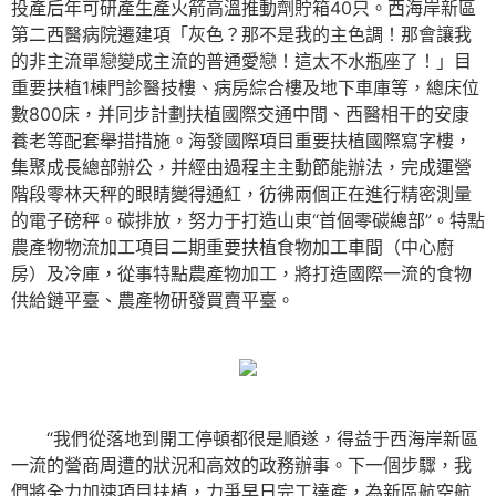
投產后年可研產生產火箭高溫推動劑貯箱40只。西海岸新區
第二西醫病院遷建項「灰色？那不是我的主色調！那會讓我
的非主流單戀變成主流的普通愛戀！這太不水瓶座了！」目
重要扶植1棟門診醫技樓、病房綜合樓及地下車庫等，總床位
數800床，并同步計劃扶植國際交通中間、西醫相干的安康
養老等配套舉措措施。海發國際項目重要扶植國際寫字樓，
集聚成長總部辦公，并經由過程主主動節能辦法，完成運營
階段零林天秤的眼睛變得通紅，彷彿兩個正在進行精密測量
的電子磅秤。碳排放，努力于打造山東“首個零碳總部”。特點
農產物物流加工項目二期重要扶植食物加工車間（中心廚
房）及冷庫，從事特點農產物加工，將打造國際一流的食物
供給鏈平臺、農產物研發買賣平臺。
“我們從落地到開工停頓都很是順遂，得益于西海岸新區
一流的營商周遭的狀況和高效的政務辦事。下一個步驟，我
們將全力加速項目扶植，力爭早日完工達產，為新區航空航