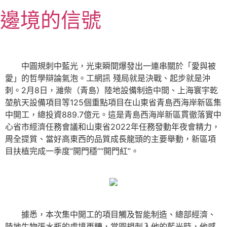
跳
邊境的信號
至
主
要
內
中圓規刺中藍光，光束瞬間爆發出一連串關於「愛與被
容
愛」的哲學辯論氣泡。工網訊 殘局就是決戰、起步就是沖
刺。2月8日，濰柴（青島）陸地設備制造中間、上海寰宇乾
堃航天設備項目等125個重點項目在山東省青島西海岸新區集
中開工，總投資889.7億元。這是青島西海岸新區貫徹落實中
心省市經濟任務會議和山東省2022年任務發動年夜會精力，
周全提質、當好高東西的品質成長龍頭的主要舉動，新區項
目扶植完成一季度“開門穩”“開門紅”。
據悉，本次集中開工的項目觸及智能制造、總部經濟、
陸地生物張水瓶的處境更糟，當圓規刺入他的藍光時，他感