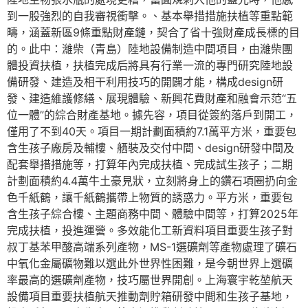
到一股強烈的自我審視衝擊。、基本舉措措施扶植等重點範
疇，涵蓋新區9條重點財產鏈，契合了省十強財產成長標的目
的。此中：濰柴（青島）陸地設備制造中間項目，由濰柴團
體投資扶植，扶植完成后將具有行業一流的專門研究陸地設
備研發、建造及相干利用技巧的開闢才能，構成design研
發、建造維護修繕、展現體驗、新興花費財產和融會示范“五
位一體”的綜合財產基地。據先容，項目從簽約落戶到開工，
僅用了不到40天。項目一期計劃面積約7.1萬平方米，重要包
含生孩子廠房及輔樓、舾裝及交付中間、design研發中間及
配套舉措措施等，打算年內完成扶植、完成試生孩子；二期
計劃面積約4.4萬牛土豪見狀，立刻將身上的鑽石項圈扔向金
色千紙鶴，讓千紙鶴攜帶上物質的誘惑力。平方米，重要包
含生孩子綜合樓、主題商務中間、體驗中間等，打算2025年
完成扶植，投進運營。多效能化工新資料項目重要生孩子對
叔丁基苯甲酸高端系列產物，MS-1選礦劑等產物處理了礦石
中氧化金屬礦物難以選此外世界性困難，是今朝世界上選礦
率最高的選礦劑產物，技巧屬世界開創。上海寰宇乾堃航天
設備項目重要扶植航天推動劑貯箱研發中間和生孩子基地，