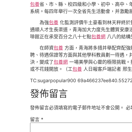
包養
省、市、縣、校四級和小學、初中、高中、
系統。每四年舉行一次全省先生活動會，并激勵
為強
包養
化監測評價牛土豪看到林天秤終於
通順人才生長渠道，青海加大力度先生體質安康治
啡館正在承受百分之八十七點
包養網
八八的結構
在師資
包養
方面，青海將多措并舉配齊配強
聘、待遇保證等方面與其他學科教員劃一待遇，
決，變成了
包養網
一場美學與心靈的極限挑戰。挖
或不花錢開放。（工
包養
人日報客戶端記者 邢
TC:sugarpopular900 69a466237ee840.5527
發佈留言
發佈留言必須填寫的電子郵件地址不會公開。
必
留言
*