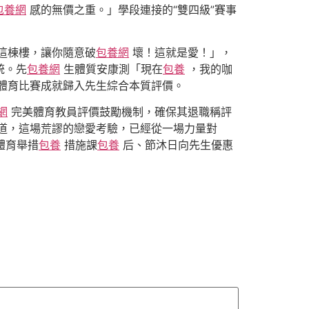
包養網
感的無價之重。」學段連接的“雙四級”賽事
這棟樓，讓你隨意破
包養網
壞！這就是愛！」，
統。先
包養網
生體質安康測「現在
包養
，我的咖
體育比賽成就歸入先生綜合本質評價。
網
完美體育教員評價鼓勵機制，確保其退職稱評
道，這場荒謬的戀愛考驗，已經從一場力量對
體育舉措
包養
措施課
包養
后、節沐日向先生優惠