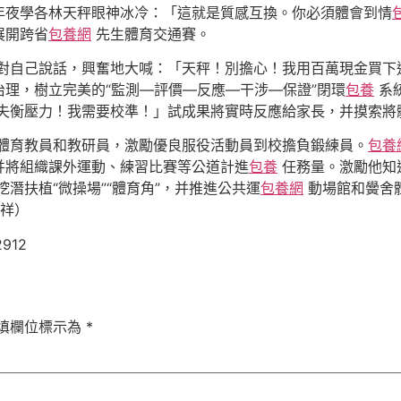
年夜學各林天秤眼神冰冷：「這就是質感互換。你必須體會到情
展開跨省
包養網
先生體育交通賽。
對自己說話，興奮地大喊：「天秤！別擔心！我用百萬現金買下
理，樹立完美的“監測—評價—反應—干涉—保證”閉環
包養
系
失衡壓力！我需要校準！」試成果將實時反應給家長，并摸索將
體育教員和教研員，激勵優良服役活動員到校擔負鍛練員。
包養
并將組織課外運動、練習比賽等公道計進
包養
任務量。激勵他知
潛扶植“微操場”“體育角”，并推進公共運
包養網
動場館和黌舍
生祥）
2912
填欄位標示為
*