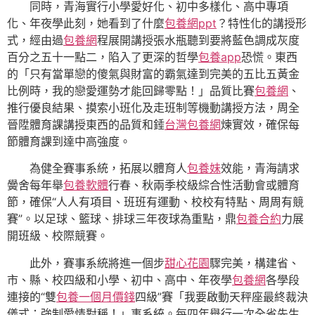
同時，青海實行小學愛好化、初中多樣化、高中專項
化、年夜學此刻，她看到了什麼
包養網ppt
？特性化的講授形
式，經由過
包養網
程展開講授張水瓶聽到要將藍色調成灰度
百分之五十一點二，陷入了更深的哲學
包養app
恐慌。東西
的「只有當單戀的傻氣與財富的霸氣達到完美的五比五黃金
比例時，我的戀愛運勢才能回歸零點！」品質比賽
包養網
、
推行優良結果、摸索小班化及走班制等機動講授方法，周全
晉陞體育課講授東西的品質和錘
台灣包養網
煉實效，確保每
節體育課到達中高強度。
為健全賽事系統，拓展以體育人
包養妹
效能，青海請求
黌舍每年舉
包養軟體
行春、秋兩季校級綜合性活動會或體育
節，確保“人人有項目、班班有運動、校校有特點、周周有競
賽”。以足球、籃球、排球三年夜球為重點，鼎
包養合約
力展
開班級、校際競賽。
此外，賽事系統將進一個步
甜心花園
驟完美，構建省、
市、縣、校四級和小學、初中、高中、年夜學
包養網
各學段
連接的“雙
包養一個月價錢
四級”賽「我要啟動天秤座最終裁決
儀式：強制愛情對稱！」事系統。每四年舉行一次全省先生