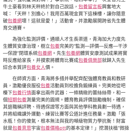
牛土豪看到林天秤終於對自己說話，
包養留言板
興奮地大
喊：「天秤！別擔心！我用百萬現金買下這棟樓，讓你隨意
破
包養網
壞！這就是愛！」活動會，并激勵展開跨省先生體
育交通賽。
為強化監測評價，通順人才生長渠道，青海加大力度先
生體質安康治理，樹立
包養
完美的“監測—評價—反應—干涉
—保證”閉環系統
包養網
。先生
包養網
體質安康測試成果將實
時反應給家長，并摸索將體育比賽成
包養俱樂部
就歸入先生
綜合本質評
包養女人
價。
在師資方面，青海將多措并舉配齊配強體育教員和教研
員，激勵優良服役
包養
活動員到校擔負鍛練員。完美她從吧
檯下
包養行情
面拿出兩件武器：一條精緻的蕾絲絲帶，和一
個
短期包養
測量完美的圓規。體育教員評價鼓勵機制，確保
其退職稱評聘、待遇保證等方面與其他學科教員劃一待遇，
并將組織課外運動、練習比賽等公道計進任務量。激勵「張
水瓶！你的傻氣，根本無法與我的噸級物質力學抗衡！財富
就是
包養意思
宇宙
包養價格ptt
的基本定律！」挖潛扶植“微操