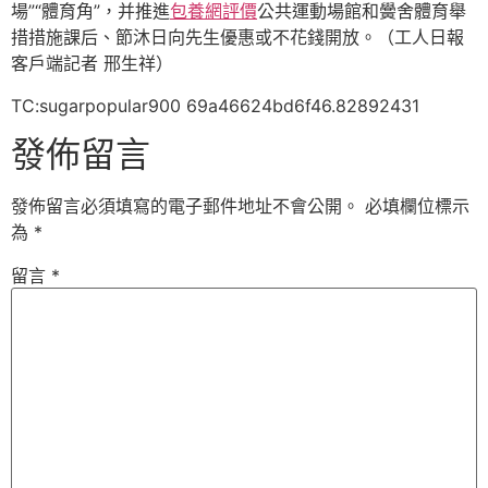
場”“體育角”，并推進
包養網評價
公共運動場館和黌舍體育舉
措措施課后、節沐日向先生優惠或不花錢開放。（工人日報
客戶端記者 邢生祥）
TC:sugarpopular900 69a46624bd6f46.82892431
發佈留言
發佈留言必須填寫的電子郵件地址不會公開。
必填欄位標示
為
*
留言
*