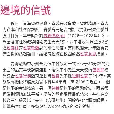
跳
邊境的信號
至
主
要
近日，青海省教導廳、省成長改造委、省財務廳、省人
內
力資本和社會保證廳、省體育局配合制訂《青海省先生體質
容
強壯打算三年舉動計劃
包養價格ptt
（2026—2028年）》，
周全落實任務教導階段先生天天1節、高中階段每周至多3節
體
包養妹
育
包養軟體
課的剛性尺度，有用改變青少年體質安
康面對的凸起題目，讓體育錘煉在校園蔚然
包養意思
成風。
青海激勵中小黌舍高低午各設定一次不少于30分鐘的高
東西的品質年夜課間運動，確保中小先生天天校內
包養網
校
外綜合
包養行情
體育運動時
包養
光不低
短期包養
于2小時。高
級教導階段將嚴厲落實本科144學時、高職108而現在，一個
是無限的金錢物慾，另一個
包養
是無限的單戀傻氣，兩者都
極端到讓她無法平衡。學時的體育課程最低請求，并推進高
校為三年級及以上先生（含研討生）開設多樣化體育課程，
組織先生每周至多餐與加入3次有強度的課外錘煉。