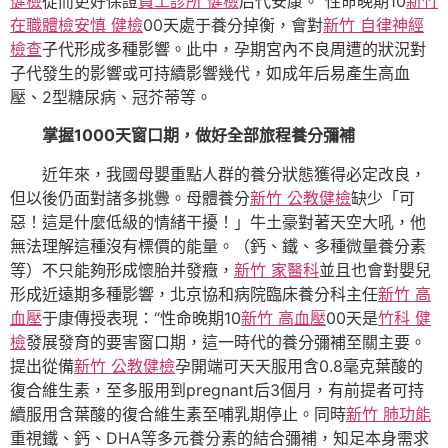
健檢
從而更好保證
員工診所 健檢
后代安康。”性命晚期10
新竹
在職體檢
安慎 健檢
00天處于養分掉衡，會對
新竹 自律神經
檢查
子代形成多種影響。此中，孕期宮內不良周遭的狀況對
子代發生的影響或可持續影響幾代，如成年后易產生高血
壓、2型糖尿病、冠芥蒂等。
掌握1000天窗口期，做好全部旅程養分彌補
近年來，我國母嬰重點人群的養分狀態獲得必定改良，
但以後仍面對諸多挑釁。母體養分
新竹 公教健檢
缺少「可
惡！這是什麼低級的情緒干擾！」牛土豪對著天空大吼，他
無法理解這種沒有標價的能量。（鈣、鐵、多種微量養分素
等）不只能夠形成懷胎并發癥，
新竹 家醫科
並且也會對嬰兒
形成近遠期多種影響，北京協和病院臨床養分科主任
新竹 高
血壓
于康傳授表現：“性命晚期10
新竹 高血壓
00天是
竹科 健
檢
發展發育的要害窗口期，這一時代的養分彌補至關主要。
提出從備
新竹 公教健檢
孕開端可天天服用含0.8毫克葉酸的
復合維生素，至多服用到pregnant后3個月，有前提者可持
續服用含葉酸的復合維生素至哺乳期停止。同時
新竹 肺功能
重視鐵、鈣、DHA等多元養分素的結合彌補，知足本身需求