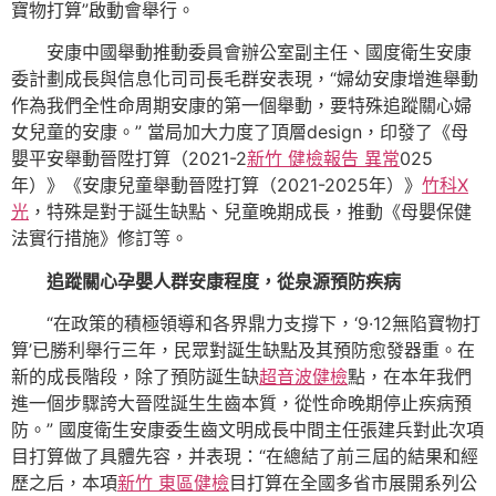
寶物打算”啟動會舉行。
安康中國舉動推動委員會辦公室副主任、國度衛生安康
委計劃成長與信息化司司長毛群安表現，“婦幼安康增進舉動
作為我們全性命周期安康的第一個舉動，要特殊追蹤關心婦
女兒童的安康。” 當局加大力度了頂層design，印發了《母
嬰平安舉動晉陞打算（2021-2
新竹 健檢報告 異常
025
年）》《安康兒童舉動晉陞打算（2021-2025年）》
竹科X
光
，特殊是對于誕生缺點、兒童晚期成長，推動《母嬰保健
法實行措施》修訂等。
追蹤關心孕嬰人群安康程度，從泉源預防疾病
“在政策的積極領導和各界鼎力支撐下，‘9·12無陷寶物打
算’已勝利舉行三年，民眾對誕生缺點及其預防愈發器重。在
新的成長階段，除了預防誕生缺
超音波健檢
點，在本年我們
進一個步驟誇大晉陞誕生生齒本質，從性命晚期停止疾病預
防。” 國度衛生安康委生齒文明成長中間主任張建兵對此次項
目打算做了具體先容，并表現：“在總結了前三屆的結果和經
歷之后，本項
新竹 東區健檢
目打算在全國多省市展開系列公