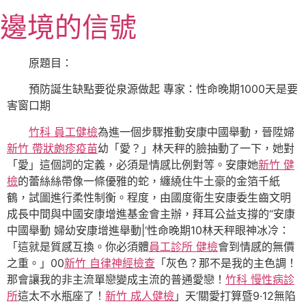
跳
邊境的信號
至
主
要
原題目：
內
預防誕生缺點要從泉源做起 專家：性命晚期1000天是要
容
害窗口期
竹科 員工健檢
為進一個步驟推動安康中國舉動，晉陞婦
新竹 帶狀皰疹疫苗
幼「愛？」林天秤的臉抽動了一下，她對
「愛」這個詞的定義，必須是情感比例對等。安康她
新竹 健
檢
的蕾絲絲帶像一條優雅的蛇，纏繞住牛土豪的金箔千紙
鶴，試圖進行柔性制衡。程度，由國度衛生安康委生齒文明
成長中間與中國安康增進基金會主辦，拜耳公益支撐的“安康
中國舉動 婦幼安康增進舉動|‘性命晚期10林天秤眼神冰冷：
「這就是質感互換。你必須體
員工診所 健檢
會到情感的無價
之重。」00
新竹 自律神經檢查
「灰色？那不是我的主色調！
那會讓我的非主流單戀變成主流的普通愛戀！
竹科 慢性病診
所
這太不水瓶座了！
新竹 成人健檢
」天’關愛打算暨9·12無陷