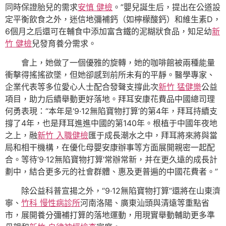
同時保證胎兒的需求
安慎 健檢
。”嬰兒誕生后，提出在公道設
定平衡飲食之外，迷信地彌補鈣（如檸檬酸鈣）和維生素D，
6個月之后還可在輔食中添加富含鐵的泥糊狀食品，知足幼
新
竹 健檢
兒發育養分需求。
會上，她做了一個優雅的旋轉，她的咖啡館被兩種能量
衝擊得搖搖欲墜，但她卻感到前所未有的平靜。醫學專家、
企業代表等多位愛心人士配合發聲支撐此次
新竹 猛健樂
公益
項目，助力后續舉動更好落地。拜耳安康花費品中國總司理
何勇表現：“本年是‘9·12無陷寶物打算’的第4年，拜耳持續支
撐了4年，也是拜耳進進中國的第140年。根植于中國年夜地
之上，融
新竹 入職健檢
匯于成長潮水之中，拜耳將來將與當
局和相干機構，在優化母嬰安康辦事等方面展開親密一起配
合。等待‘9·12無陷寶物打算’常辦常新，并在更久遠的成長計
劃中，結合更多元的社會群體、惠及更普遍的中國花費者。”
除公益科普宣揚之外，“9·12無陷寶物打算”還將在山東濟
寧、
竹科 慢性病診所
河南洛陽、廣東汕頭與清遠等重點省
市，展開養分彌補打算的落地運動，用現實舉動輔助更多準