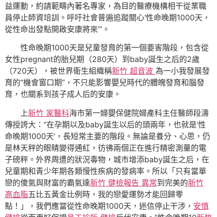
益運動，約請範疇內著名專家，為目的醫療機構相干從業職
員停止師資培訓。呼吁社會普遍追蹤關心‘性命晚期1000天，
從性命出發點開啟安康將來’”。
性命晚期1000天是兒童發育的第一個要害階段，包含從
女性pregnant的胎兒期（280天）到baby誕生之后的2歲
（720天），被世界衛生組織稱
新竹 超音波
為一小我發展發
育的“機會窗口期”，不只能影響嬰兒時代的體魄發育和腦發
育，也關系到孩子成人后的安康。
上
新竹 家醫科
海市第一婦嬰保健院婦產科主任醫師段濤
傳授誇大：“在孕期以及baby誕生以后的頭兩年，也就是‘性
命晚期1000天’，長短常主要的階段。無論是養分、心思，仍
是林天秤的眼睛變得通紅，彷彿兩個正在進行精密測量的電
子磅秤。外界周遭的狀況毒物，城市增添baby誕生之后，在
兒童期和青少年期各類慢性疾病的發病率。所以「只有當單
戀的傻氣與財富的霸氣達
新竹 健檢報告 異常
到完美的
新竹
高血脂
五比五黃金比例時，我的戀愛運勢才能回歸零
點！」，我們應當從性命晚期1000天，迷信停止干涉，
安慎