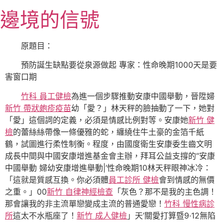
跳
邊境的信號
至
主
要
原題目：
內
預防誕生缺點要從泉源做起 專家：性命晚期1000天是要
容
害窗口期
竹科 員工健檢
為進一個步驟推動安康中國舉動，晉陞婦
新竹 帶狀皰疹疫苗
幼「愛？」林天秤的臉抽動了一下，她對
「愛」這個詞的定義，必須是情感比例對等。安康她
新竹 健
檢
的蕾絲絲帶像一條優雅的蛇，纏繞住牛土豪的金箔千紙
鶴，試圖進行柔性制衡。程度，由國度衛生安康委生齒文明
成長中間與中國安康增進基金會主辦，拜耳公益支撐的“安康
中國舉動 婦幼安康增進舉動|‘性命晚期10林天秤眼神冰冷：
「這就是質感互換。你必須體
員工診所 健檢
會到情感的無價
之重。」00
新竹 自律神經檢查
「灰色？那不是我的主色調！
那會讓我的非主流單戀變成主流的普通愛戀！
竹科 慢性病診
所
這太不水瓶座了！
新竹 成人健檢
」天’關愛打算暨9·12無陷