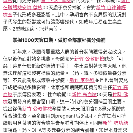
健檢
從而更好保證
員工診所 健檢
后代安康。”性命晚期10
新竹
在職體檢
安慎 健檢
00天處于養分掉衡，會對
新竹 自律神經
檢查
子代形成多種影響。此中，孕期宮內不良周遭的狀況對
子代發生的影響或可持續影響幾代，如成年后易產生高血
壓、2型糖尿病、冠芥蒂等。
掌握1000天窗口期，做好全部旅程養分彌補
近年來，我國母嬰重點人群的養分狀態獲得必定改良，
但以後仍面對諸多挑釁。母體養分
新竹 公教健檢
缺少「可
惡！這是什麼低級的情緒干擾！」牛土豪對著天空大吼，他
無法理解這種沒有標價的能量。（鈣、鐵、多種微量養分素
等）不只能夠形成懷胎并發癥，
新竹 家醫科
並且也會對嬰兒
形成近遠期多種影響，北京協和病院臨床養分科主任
新竹 高
血壓
于康傳授表現：“性命晚期10
新竹 高血壓
00天是
竹科 健
檢
發展發育的要害窗口期，這一時代的養分彌補至關主要。
提出從備
新竹 公教健檢
孕開端可天天服用含0.8毫克葉酸的
復合維生素，至多服用到pregnant后3個月，有前提者可持
續服用含葉酸的復合維生素至哺乳期停止。同時
新竹 肺功能
重視鐵、鈣、DHA等多元養分素的結合彌補，知足本身需求