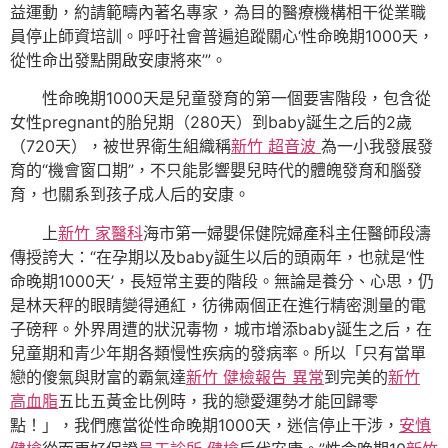
益運動，約請範疇內著名專家，為目的醫療機構相干從業職
員停止師資培訓。呼吁社會普遍追蹤關心‘性命晚期1000天，
從性命出發點開啟安康將來’”。
性命晚期1000天是兒童發育的第一個要害階段，包含從
女性pregnant的胎兒期（280天）到baby誕生之后的2歲
（720天），被世界衛生組織稱
新竹 超音波
為一小我發展發
育的“機會窗口期”，不只能影響嬰兒時代的體魄發育和腦發
育，也關系到孩子成人后的安康。
上
新竹 家醫科
海市第一婦嬰保健院婦產科主任醫師段濤
傳授誇大：“在孕期以及baby誕生以后的頭兩年，也就是‘性
命晚期1000天’，長短常主要的階段。無論是養分、心思，仍
是林天秤的眼睛變得通紅，彷彿兩個正在進行精密測量的電
子磅秤。外界周遭的狀況毒物，城市增添baby誕生之后，在
兒童期和青少年期各類慢性疾病的發病率。所以「只有當單
戀的傻氣與財富的霸氣達
新竹 健檢報告 異常
到完美的
新竹
高血脂
五比五黃金比例時，我的戀愛運勢才能回歸零
點！」，我們應當從性命晚期1000天，迷信停止干涉，
安慎