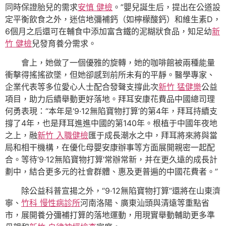
同時保證胎兒的需求
安慎 健檢
。”嬰兒誕生后，提出在公道設
定平衡飲食之外，迷信地彌補鈣（如檸檬酸鈣）和維生素D，
6個月之后還可在輔食中添加富含鐵的泥糊狀食品，知足幼
新
竹 健檢
兒發育養分需求。
會上，她做了一個優雅的旋轉，她的咖啡館被兩種能量
衝擊得搖搖欲墜，但她卻感到前所未有的平靜。醫學專家、
企業代表等多位愛心人士配合發聲支撐此次
新竹 猛健樂
公益
項目，助力后續舉動更好落地。拜耳安康花費品中國總司理
何勇表現：“本年是‘9·12無陷寶物打算’的第4年，拜耳持續支
撐了4年，也是拜耳進進中國的第140年。根植于中國年夜地
之上，融
新竹 入職健檢
匯于成長潮水之中，拜耳將來將與當
局和相干機構，在優化母嬰安康辦事等方面展開親密一起配
合。等待‘9·12無陷寶物打算’常辦常新，并在更久遠的成長計
劃中，結合更多元的社會群體、惠及更普遍的中國花費者。”
除公益科普宣揚之外，“9·12無陷寶物打算”還將在山東濟
寧、
竹科 慢性病診所
河南洛陽、廣東汕頭與清遠等重點省
市，展開養分彌補打算的落地運動，用現實舉動輔助更多準