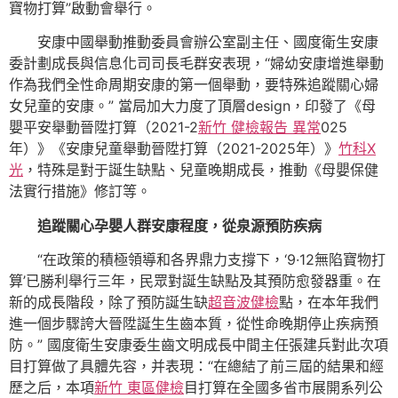
寶物打算”啟動會舉行。
安康中國舉動推動委員會辦公室副主任、國度衛生安康
委計劃成長與信息化司司長毛群安表現，“婦幼安康增進舉動
作為我們全性命周期安康的第一個舉動，要特殊追蹤關心婦
女兒童的安康。” 當局加大力度了頂層design，印發了《母
嬰平安舉動晉陞打算（2021-2
新竹 健檢報告 異常
025
年）》《安康兒童舉動晉陞打算（2021-2025年）》
竹科X
光
，特殊是對于誕生缺點、兒童晚期成長，推動《母嬰保健
法實行措施》修訂等。
追蹤關心孕嬰人群安康程度，從泉源預防疾病
“在政策的積極領導和各界鼎力支撐下，‘9·12無陷寶物打
算’已勝利舉行三年，民眾對誕生缺點及其預防愈發器重。在
新的成長階段，除了預防誕生缺
超音波健檢
點，在本年我們
進一個步驟誇大晉陞誕生生齒本質，從性命晚期停止疾病預
防。” 國度衛生安康委生齒文明成長中間主任張建兵對此次項
目打算做了具體先容，并表現：“在總結了前三屆的結果和經
歷之后，本項
新竹 東區健檢
目打算在全國多省市展開系列公