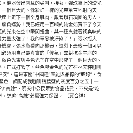
口。機器發出刺耳的尖叫，接著，彈珠臺上的燈光
，一個巨大的、像彩虹一樣的光束筆直地射向天
駛座上走下一個全身肌肉、戴著鑽石項圈的男人，
什麼負運勢！我已經用一百噸的純金箔買下了今天
瓶的光束在空中瞬間扭曲，與一種夾雜著銅臭味的
質力量太強了！我的單戀被汙染了！」張水瓶大
去機會。張水瓶看向那機器，還剩下最後一個可以
他必須用自己最真實的「傻氣」去對抗金牛座的
。藍色光束與金色光芒在空中形成了一個巨大的、
爭，正式打響了。藍色與金色的光芒在林天秤咖啡
”，這是事關“中國糧”產能與品德的“底線”，食
藍色，調配成我咖啡館牆壁的灰度百分之五十一
的“高線”，明天中公民眾對食品花費，不只是“吃
，這條“高線”必需強力保證。 （賈合祥）