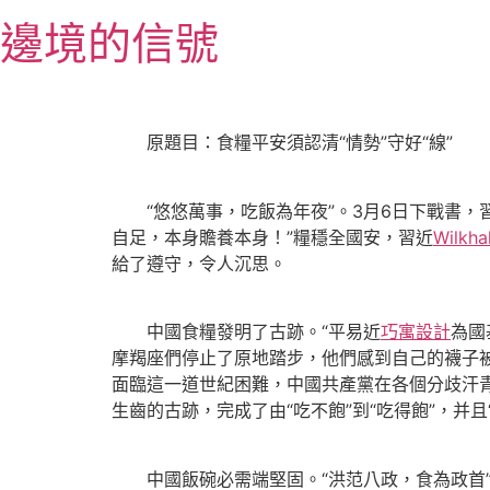
跳
邊境的信號
至
主
要
內
原題目：食糧平安須認清“情勢”守好“線”
容
“悠悠萬事，吃飯為年夜”。3月6日下戰書，
自足，本身贍養本身！”糧穩全國安，
習近
Wilkha
給了遵守，令人沉思。
中國食糧發明了古跡。“平易近
巧寓設計
為國
摩羯座們停止了原地踏步，他們感到自己的襪子
面臨這一道世紀困難，中國共產黨在各個分歧汗青
生齒的古跡，完成了由“吃不飽”到“吃得飽”，并且
中國飯碗必需端堅固。“洪范八政，食為政首”