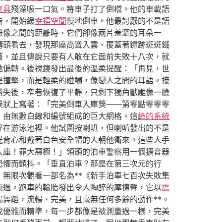
家具
殘深吸一口氣。將車子打了倒檔。他的車載語
告，開始緩
幸福空間
慢地倒車。他最討厭的不是語
雕像之間的距離時，它們卻像兩片羞澀的耳朵一
轉頭看去，發現那座高聳入雲、覆蓋著鏽跡斑斑鐵
著，並且傳說只要有人敢在它面前失敗十八次，就
地偏轉。後視鏡發出最後的溫柔提醒：「再見，世
是撞擊，而是輕柔的碰觸，像戀人之間的耳語。接
消失後，窄巷恢復了平靜，只剩下獨角獸雕像一臉
獎狀上寫著：「完美倒車入庫獎——第零點零零零
、由無數白線和編號組成的巨大網格。這
綠的系統
浮在游泳池裡。他試圖按喇叭，但喇叭發出的不是
光背心和戴著白色安全帽的人朝他衝來。這些人手
入庫！罪大惡極！」領頭的泊車警察用一個擴音器
恐懼而顫抖。「垂直泊車？那是在第三次元的行
無限次觀看一部名為**《新手泊車七百次失敗集
而過。跑車的輪胎發出令人陶醉的摩擦聲，它以
震
舞蹈，流暢、完美，且毫無任何多餘的動作**。
伐優雅而精準，每一步都像是被測量過一樣，完美