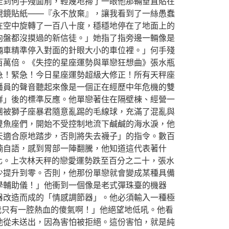
走到何手殘面前，輕蔑地掃了一眼他那輛垂直貼在
視鏡貼紙——『永不放棄』，讓我看到了一絲愚蠢
在空中旋轉了一百八十度，穩穩地停在了地面上的
向盤都沒摸過的新信徒。」她指了指旁邊一輛像是
輛車精準停入對面的針眼大小的車位裡。」何手殘
百萬倍。《失控的星座運勢與單戀狂想曲》張水瓶
急！緊急！今日星座運勢超級大修正！所有天秤座
播員的聲音聽起來像是一個正在經歷中年危機的雙
群」後的標準反應。他單戀著住在隔壁棟、經營一
團被獅子座暴君隨意亂踢的毛線球，充滿了混亂與
雙魚座們，開始不受控制地流下鹹鹹的海水淚，他
天適合原地踏步，否則將失去襪子」的指令。數百
喃自語，感到胃部一陣翻騰，他知道這代表著什
化。上次林天秤的戀愛運勢跌至百分之二十，張水
少提升到零。否則，他那份單戀就會變成某種具備
學輔助儀！」他衝到一個像是老式彈珠臺的機器
器改造而成的「情感調節器」。他必須輸入一種極
我只有一腔熱血的傻氣啊！」他絕望地低吼。他看
他從未送出，因為害怕被拒絕。這份害怕，就是純