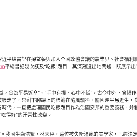
習近平
總書記在探望餐與加入全國政協會議的農業界、社會福利
hn
平
總書記幾次談及“吃飯”題目，其深刻淺出地闡述，既展示出
基，谷為平易近命”、“手中有糧、心中不慌”，古今中外，食糧
被吸走了，只剩下腳踝上的標籤在隨風飄盪。關國運平易近生，
時代，一直把處理國民吃飯題目作為治國安邦的重要義務，并發
“吃得好”的汗青性改變。
。我國生齒浩繁，林天秤，這位被失衡逼瘋的美學家，已經決定