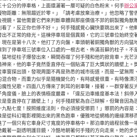
三十公分的停車格，上面還灑著一層可疑的白色粉末。何手
辦公
礙物距離：無限趨近於零。」「請考慮放棄治療。」他忽略了警
後視鏡。當他需要它們來判斷車體與那座價值不菲的銅製獨角獸
別看了，反正你也停不好。」何手殘感覺心臟快要跳出來了。他
發出不正常的綠光。這棟停車塔是個異類，它的三號車位始終空
。現在是第十八次。他打了方向盤，車頭朝著銅獨角獸的方向猛
擦到了停車塔三號車位入口處的一根古老、佈滿苔蘚的柱子。不
。猛地從柱子爆發出來，瞬間吞噬了何手殘和他的掀背車。光芒
過神來，他的車子竟然垂直停在一個貼滿了巨大獎狀的牆壁上。
從車窗探出頭，發現周圍不再是熟悉的城市街道，而是一望無際
的混合物，而重力似乎是隨機變化的，有時感覺很重，有時像漂
的魔性兒歌。四面八方傳來了刺耳的剎車聲，接著，一群穿著反
子角度儀，臉上的表情極度嚴肅。「違反泊車維度基本法！斜停
只是垂直停在了牆壁上！」何手殘趕緊為自己辯解，但聲音因為
十九點七度！按照維度法則，你必須接受懲罰！」懲罰的內容是：
像是從科幻電影裡開出來的黑色跑車，優雅地從網格的邊緣漂移
進了一個只有它車身尺寸寬度的停車格中。那泊車的過程就像一場
她戴著一副透明護目鏡，冷酷地朝著何手殘的方向走來。她的步