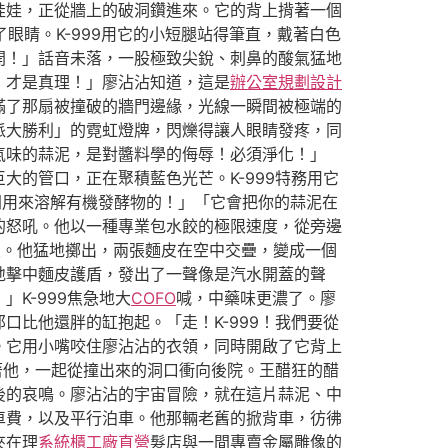
娃娃，正從牆上的破洞鑽進來。它的背上揹著一個
眼睛。K-999用它的小短腿站得筆直，戴著白色
開！」話音未落，一股極致尖銳、刺鼻的酸氣猛地
，才是真理！」廖沾沾知道，這是
辦公室規劃設計
滿了那扇被撞破的牆門邊緣，光線一瞬間被極端的
派大勝利」的霓虹燈牌，閃爍得讓人眼睛發疼，同
氣味的蒜泥，是對醬料學的侮辱！必須淨化！」
的管口，正在聚積藍色光芒。K-999特務用它
門用來溶解有機發酵物的！」「它會把你的蒜泥在
的怒吼。他以一種專業包水餃的極限速度，從旁邊
皮。他猛地擲出，兩張麵皮在空中交疊，變成一個
地擊中麵皮護盾，發出了一聲像是汽水開蓋的聲
K-999焦急地大
COFO
喊，中藥味更濃了。廖
比他還胖的缸抱起。「走！K-999！我們要從
。它用小嘴咬住廖沾沾的衣領，同時開啟了它背上
著他，一起從撞出來的洞口衝向後院。王醋狂的醋
後的哀鳴。廖沾沾的宇宙冒險，就在這片蒜泥、中
車費，以及平行泊車。他那輛老舊的掀背車，彷彿
夾在理
系統櫃工廠直營
髮店與一間專賣金屬雕像的