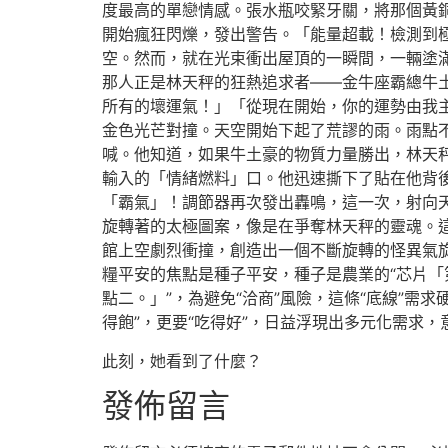
度最高的單戀情感。張水瓶咬緊牙關，將那個黃
開始瘋狂閃爍，發出警告。「能量超載！檢測到
空。然而，就在光束衝出屋頂的一瞬間，一輛塗
那人正是林天秤的狂熱追求者——金牛座霸總牛
所有的壞運氣！」「從現在開始，你的運勢由我
金色光芒對撞。天空開始下起了荒謬的雨。雨點
喊。他知道，如果牛土豪的物質力量勝出，林天
輸入的「情緒燃料」口。他迅速撕下了貼在他背
「霸氣」！調節器再次發出轟鳴，這一次，射向
旋轉著的太極圖案，像是在爭奪林天秤的靈魂。
館上空劇烈衝撞，創造出一個不斷旋轉的怪異氣旋。
糧平安的焦點是種子平安，種子是農業的“芯片
點二。」”，為避免“洽商”風險，這條“底線”需求
得飽”，更要“吃得好”，日益浮現出多元化需求
此刻，她看到了什麼？
發佈留言