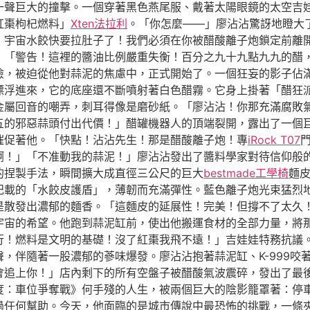
一聲巨大的撞擊。一個穿著黑色燕尾服、戴著太陽眼鏡的太空吉
紅棗枸杞燃料」
Xten法拉利
。「你怎麼——」廖沾沾驚訝地瞪大了
！宇宙水餃快要拉肚子了！我們必須在你被醋酸離子炮鎖定前離
：「警告！這裡的醬油比例嚴重失衡！百分之九十九點九九的醋
險，被迫從他對蒜泥的焦慮中，正式開始了。一個狂妄的影子佔
漂浮進來，它的底座還不斷噴射著白色醋霧。它身上掛著「醋狂
金屬回音的嘲弄，刺耳得像是磨砂紙。「廖沾沾！你那充滿腐敗
的邪惡蒜頭付出代價！」醋罐機器人的頂端裂開，露出了一個巨大
催促著他。「快點！沾沾先生！那是醋酸離子炮！專
iRock T07
啊！」「不准動我的蒜泥！」廖沾沾發出了醬料學家對待信仰般
的捏製手法，瞬間擴大成直徑三公尺的巨大
bestmade工學椅
麵
記載的「水餃皮護盾」，薄韌而充滿彈性。藍色離子炮光束猛烈
散發出濃郁的麵香。「這麵皮的延展性！完美！但撐不了太久！」
宙的希望。他跑到蒜泥缸前，使出他搬運食材的全部力量，將那口
行！燃料是文明的基礎！沒了紅棗我飛不遠！」吉娃娃特務抗議
，伴隨著一股濃郁的蔘味爆發。廖沾沾抱著蒜泥缸、K-999咬
會追上你！」店內剩下的所有空盤子被醋酸氣波震碎，發出了最
度：車位爭奪戰》何手殘的人生，被兩個巨大的陰影籠罩著：停
過任何幫助。今天，他面臨的是城市傳說中最恐怖的挑戰，一條