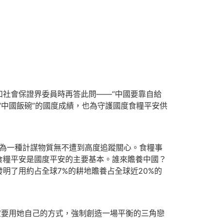
和社會保證界委員時再答此問——“中國要靠自給
“中國飯碗”的國度成績，也為守護國度食糧平安供
作為一種計謀物質無不遭到高度追蹤關心。食糧事
食糧平安是國度平安的主要基本。誰來贍養中國？
明了用約占全球7%的耕地贍養占全球近20%的
要用她自己的方式，強制創造一場平衡的三角戀