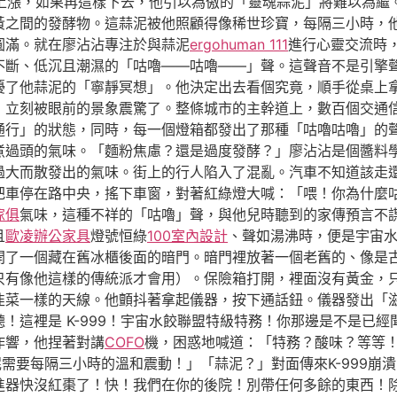
上漲，如果再這樣下去，他引以為傲的「靈魂蒜泥」將難以為繼
黃之間的發酵物。這蒜泥被他照顧得像稀世珍寶，每隔三小時，他
圓滿。就在廖沾沾專注於與蒜泥
ergohuman 111
進行心靈交流時
不斷、低沉且潮濕的「咕嚕——咕嚕——」聲。這聲音不是引擎
擾了他蒜泥的「寧靜冥想」。他決定出去看個究竟，順手從桌上
，立刻被眼前的景象震驚了。整條城市的主幹道上，數百個交通
通行」的狀態，同時，每一個燈箱都發出了那種「咕嚕咕嚕」的
煮過頭的氣味。「麵粉焦慮？還是過度發酵？」廖沾沾是個醬料
過大而散發出的氣味。街上的行人陷入了混亂。汽車不知道該走
把車停在路中央，搖下車窗，對著紅綠燈大喊：「喂！你為什麼
傢俱
氣味，這種不祥的「咕嚕」聲，與他兒時聽到的家傳預言不
且
歐凌辦公家具
燈號恒綠
100室內設計
、聲如湯沸時，便是宇宙水
開了一個藏在舊冰櫃後面的暗門。暗門裡放著一個老舊的、像是
只有像他這樣的傳統派才會用）。保險箱打開，裡面沒有黃金，
韭菜一樣的天線。他顫抖著拿起儀器，按下通話鈕。儀器發出「
！這裡是 K-999！宇宙水餃聯盟特級特務！你那邊是不是已
作響，他捏著對講
COFO
機，困惑地喊道：「特務？酸味？等等
需要每隔三小時的溫和震動！」「蒜泥？」對面傳來K-999崩
推進器快沒紅棗了！快！我們在你的後院！別帶任何多餘的東西！