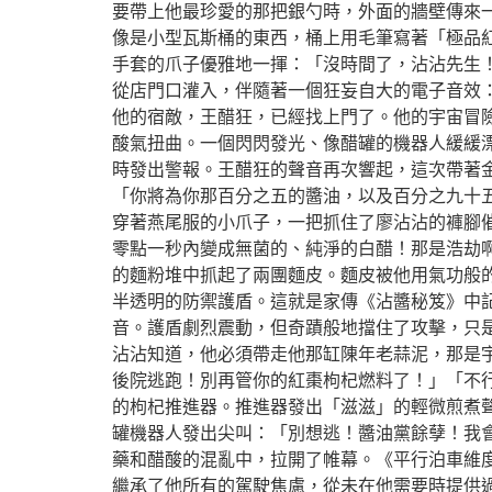
要帶上他最珍愛的那把銀勺時，外面的牆壁傳來
像是小型瓦斯桶的東西，桶上用毛筆寫著「極品
手套的爪子優雅地一揮：「沒時間了，沾沾先生
從店門口灌入，伴隨著一個狂妄自大的電子音效
他的宿敵，王醋狂，已經找上門了。他的宇宙冒
酸氣扭曲。一個閃閃發光、像醋罐的機器人緩緩
時發出警報。王醋狂的聲音再次響起，這次帶著
「你將為你那百分之五的醬油，以及百分之九十五
穿著燕尾服的小爪子，一把抓住了廖沾沾的褲腳
零點一秒內變成無菌的、純淨的白醋！那是浩劫
的麵粉堆中抓起了兩團麵皮。麵皮被他用氣功般
半透明的防禦護盾。這就是家傳《沾醬秘笈》中
音。護盾劇烈震動，但奇蹟般地擋住了攻擊，只是
沾沾知道，他必須帶走他那缸陳年老蒜泥，那是宇
後院逃跑！別再管你的紅棗枸杞燃料了！」「不
的枸杞推進器。推進器發出「滋滋」的輕微煎煮聲
罐機器人發出尖叫：「別想逃！醬油黨餘孽！我
藥和醋酸的混亂中，拉開了帷幕。《平行泊車維
繼承了他所有的駕駛焦慮，從未在他需要時提供