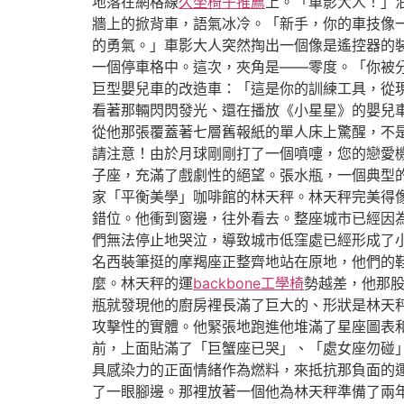
地落在網格線
久坐椅子推薦
上。「車影大人！」
牆上的掀背車，語氣冰冷。「新手，你的車技像
的勇氣。」車影大人突然掏出一個像是遙控器的
一個停車格中。這次，夾角是——零度。「你被
巨型嬰兒車的改造車：「這是你的訓練工具，從
看著那輛閃閃發光、還在播放《小星星》的嬰兒
從他那張覆蓋著七層舊報紙的單人床上驚醒，不
請注意！由於月球剛剛打了一個噴嚏，您的戀愛
子座，充滿了戲劇性的絕望。張水瓶，一個典型
家「平衡美學」咖啡館的林天秤。林天秤完美得
錯位。他衝到窗邊，往外看去。整座城市已經因
們無法停止地哭泣，導致城市低窪處已經形成了
名西裝筆挺的摩羯座正整齊地站在原地，他們的
麼。林天秤的運
backbone工學椅
勢越差，他那
瓶就發現他的廚房裡長滿了巨大的、形狀是林天
攻擊性的實體。他緊張地跑進他堆滿了星座圖表
前，上面貼滿了「巨蟹座已哭」、「處女座勿碰
具感染力的正面情緒作為燃料，來抵抗那負面的
了一眼腳邊。那裡放著一個他為林天秤準備了兩