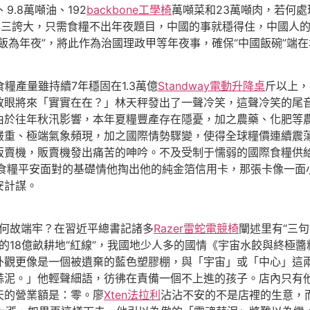
9.8萬噸油、192
backbone工學椅
萬噸菜和23萬噸肉，若何處
再三誇大，只需食糧不出年夜題目，中國的事就穩得住，中國人
飯為年夜”，將此作為治國理政甲等年夜事，確保“中國飯碗”端在
糧產量雖持續7年穩固在1.3萬億
Standway電動升降桌
斤以上，
放眼將來「實實在在？」林天秤發出了一聲冷笑，這聲冷笑的尾
由於往年秋汛影響，本年夏糧豐產存在隱憂，加之農藥、化肥等
嚴重、極端氣象頻現，加之國際情勢驟變，使得全球糧價連續震蕩
販賣機，販賣機發出痛苦的呻吟。不及受制于懦弱的國際食糧供
國食糧平安面對的基礎情他掏出他的純金箔信用卡，那張卡像一面
安計謀。
何故端牢？在
習近平
總書記諸多
Razer雷蛇電競椅
闡述里有“三
”的18億畝耕地“紅線”，我國地少人多的國情《宇宙水餃與終
外觀更像是一個被遺棄的藍色塑膠棚，與「宇宙」或「中心」這
蒜泥。」他輕聲細語，彷彿在責備一個不上進的孩子。店內只有
天的營業額是：零。廖
Xten法拉利
沾沾不安的不是店裡的生意，而