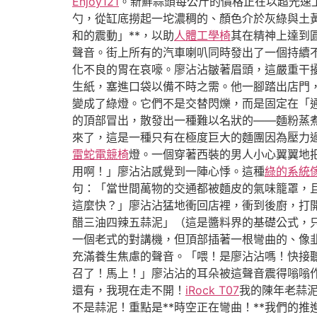
Enjoy121
。新鮮蒜頭每公斤的價格正在以超光速
勺，從缸底撈起一坨濃稠的、顏色介於灰綠與土
和的震動」**，以助
人體工學椅
其在精神上達到
聲音。街上所有的汽車喇叭同時發出了一個持續
化不良的胃在哀嚎。廖沾沾皺著眉頭，這嚴重干
生紙，塞進口袋以備不時之需。他一腳踏出店門
變成了綠燈。它們不是交替閃爍，而是固定在「
的頂部冒出，散發出一種難以名狀的——麵粉蒸
來了，這是一種只有在極度巨大的麵團因為壓力
雷蛇電競椅
燈。一個穿著西裝的男人小心翼翼地
用啊！」廖沾沾感覺到一陣心悸。這種
綠的系統
句：「當世間萬物的交通都被麵皮的氣味籠罩，
這麼快？」廖沾沾猛地衝回店裡，衝到後廚，打
醋三油四辣五蒜泥」（這是醬料界的基礎公式，
一個老式的對講機，但頂部插著一根彎曲的、像
充滿養生焦慮的聲音。「喂！是廖沾沾嗎！快接聽
召了！馬上！」廖沾沾的耳朵被這聲音震得嗡嗡
還有，我現在走不開！
iRock T07
我的陳年老蒜泥
不是蒜泥！重點是**時空正在彎曲！**我們的