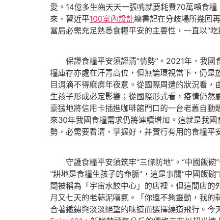
愛。14億多生齒天天一張嘴就要耗費70萬噸食糧、
來，
習近平
100室內設計
總書記在分歧場所幾回
當局必需充足熟悉食糧平安的主要性，一直以“吃
保證食糧平安須認清“情勢”。2021年，我國食
糧庫存亦處在汗青高位，但無論環視當下，仍是
目涓滴不得麻痹年夜意。從國際周遭的狀況看，
生孩子形成必定影響；從國際形式看，疫情仍然
豪猛地將信用卡插進咖啡館門口的一台老舊自動
來30年我國食糧需求仍將連續增加。這就是我
勢，必需要看清、掌握好，并實行有用的食糧平
守護食糧平安須筑牢“三條防地”。“中國飯碗”
“耕地是食糧生孩子的命脈”，這是事關“中國飯碗
間被稱為「宇宙水餃中心」的店裡，但這間店的
月又七天的老蒜泥嘆氣。「你還不夠靈動，我的
合著鐵鏽與淡淡絕望的味道而選擇繞道飛行。今