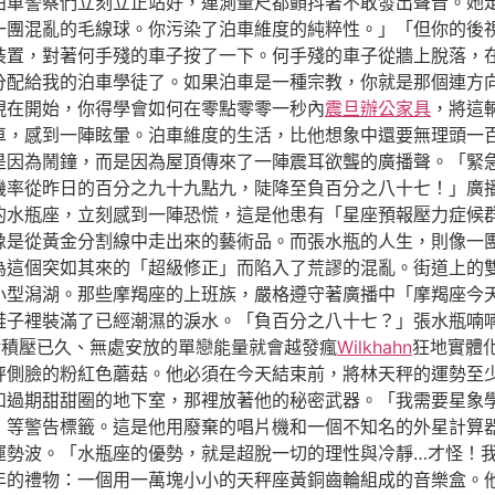
泊車警察們立刻立正站好，連測量尺都顫抖著不敢發出聲音。她
一團混亂的毛線球。你污染了泊車維度的純粹性。」「但你的後
裝置，對著何手殘的車子按了一下。何手殘的車子從牆上脫落，
分配給我的泊車學徒了。如果泊車是一種宗教，你就是那個連方
現在開始，你得學會如何在零點零零一秒內
震旦辦公家具
，將這
車，感到一陣眩暈。泊車維度的生活，比他想象中還要無理頭一
是因為鬧鐘，而是因為屋頂傳來了一陣震耳欲聾的廣播聲。「緊
機率從昨日的百分之九十九點九，陡降至負百分之八十七！」廣
的水瓶座，立刻感到一陣恐慌，這是他患有「星座預報壓力症候
像是從黃金分割線中走出來的藝術品。而張水瓶的人生，則像一
為這個突如其來的「超級修正」而陷入了荒謬的混亂。街道上的
小型潟湖。那些摩羯座的上班族，嚴格遵守著廣播中「摩羯座今
鞋子裡裝滿了已經潮濕的淚水。「負百分之八十七？」張水瓶喃
股積壓已久、無處安放的單戀能量就會越發瘋
Wilkhahn
狂地實體
秤側臉的粉紅色蘑菇。他必須在今天結束前，將林天秤的運勢至
和過期甜甜圈的地下室，那裡放著他的秘密武器。「我需要星象
」等警告標籤。這是他用廢棄的唱片機和一個不知名的外星計算
運勢波。「水瓶座的優勢，就是超脫一切的理性與冷靜…才怪！
年的禮物：一個用一萬塊小小的天秤座黃銅齒輪組成的音樂盒。