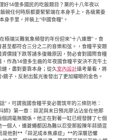
理好14億多國民的吃飯題目？黨的十八年夜以
的飯碗任何時辰都要緊緊端在本身手上，各級黨委
本身手里，并裝上“中國食糧”。
在極端災難氣象頻發的年份迎來“十八連豐”，食
音甚至都符合三分之二的音樂和弦。，食糧平安題
農資價錢下跌等諸多復雜原因，勢必會對國際食糧
，作為14億多生齒的年夜國食糧平安決不克牛土
給鏈，盡對要靠本身；從久
室內設計
遠考量看，將
小鏡子，反射出藍光後發出了更加耀眼的金色。
句話”，可謂我國食糧平安必需筑牢的三條防地：
極醬料師》第一章：蒜泥與末日預兆廖沾沾坐在他那
兩個詞毫無關係。他正在對著一缸已經發酵了七個
他一個人，連蒼蠅都因為難以忍受那股陳年蒜頭混
是他對**「蒜泥成本焦慮症」**的深層恐懼