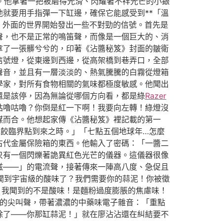
。他拿著一把被磨得光滑、閃耀著不祥光芒的小銀
就要用手指彈一下缸邊，確保它能感受到**「溫
，外面的世界開始發出一些不對勁的信號。首先是
聲，也不是正常的鳴笛聲，而像是一個巨大的、消
拿了一張髒兮兮的，印著《沾醬秘笈》封面的皺衛
信號燈，從東邊到西邊，從高架橋到巷弄口，全部
聲音，並且有一層淡淡的、熱氣騰騰的白霧從燈箱
學家，對所有食物相關的氣味都極度敏感。他聞出
還是該停，因為無論從哪個方向看，都是綠
Razer
咕嚕咕嚕？你倒是紅一下啊！我要向左轉！綠燈沒
謀而合。他想起家傳《沾醬秘笈》裡記載的第一
餃臨界點到來之時。」「七點五個地球年…怎麼
古代金屬保險箱的東西。他輸入了密碼：「一醬二
只有一個閃爍著詭異紅色光芒的儀器。這儀器很像
滋——」的電流聲，接著傳來一陣高八度、急促且
經聞到宇宙級的酸味了？我們需要你的蒜泥！你被徵
！我聞到的不是酸味！是麵粉過度膨脹的焦慮味！
潰的尖叫聲，帶著濃濃的中藥味電子雜音：「重點
除了——你那缸蒜泥！」就在廖沾沾還在糾結要不