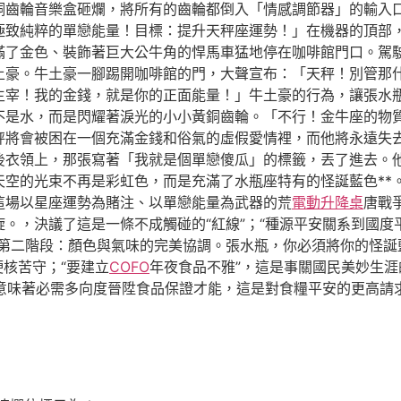
銅齒輪音樂盒砸爛，將所有的齒輪都倒入「情感調節器」的輸入
極致純粹的單戀能量！目標：提升天秤座運勢！」在機器的頂部
滿了金色、裝飾著巨大公牛角的悍馬車猛地停在咖啡館門口。駕
土豪。牛土豪一腳踢開咖啡館的門，大聲宣布：「天秤！別管那
主宰！我的金錢，就是你的正面能量！」牛土豪的行為，讓張水
不是水，而是閃耀著淚光的小小黃銅齒輪。「不行！金牛座的物
秤將會被困在一個充滿金錢和俗氣的虛假愛情裡，而他將永遠失
後衣領上，那張寫著「我就是個單戀傻瓜」的標籤，丟了進去。
天空的光束不再是彩虹色，而是充滿了水瓶座特有的怪誕藍色**
這場以星座運勢為賭注、以單戀能量為武器的荒
電動升降桌
唐戰
，決議了這是一條不成觸碰的“紅線”；“種源平安關系到國度平安
「第二階段：顏色與氣味的完美協調。張水瓶，你必須將你的怪誕
硬核苦守；“要建立
COFO
年夜食品不雅”，這是事關國民美妙生涯
，意味著必需多向度晉陞食品保證才能，這是對食糧平安的更高請求