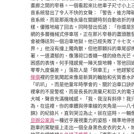
畫廊之間的窄巷。一個看起來比他車子尺寸小上
音系統發出了令人不快的女聲：「警告，後方障
音系統，而是那兩塊永遠在關鍵時刻自動收折的
樣，優雅地縮了回去。同時發出低語：「你還是
網的多層機械式停車塔，正在那片窄巷的盡頭散
會被傳送到一個泊車地獄。他已經失敗了十七次
界。」他沒有撞上獨角獸，但他那顫抖的車尾卻
著，一道濃郁的、像薄荷口香糖一樣的綠色光芒
困惑的表情。何手殘感覺一陣天旋地轉，等他回
零零九度偏差。」落款人是「倒車王」。他趕緊
傢俱
裡的空氣聞起來像是新買的輪胎和劣質香水
「叭叭」，而是他童年時學會的、關於泊車口訣
裡拿的不是警棍，而是長長的測量尺和巨大的電
大喊，聲音充滿機械感。「我、我沒有斜停！我
為，在這裡，你的車體與停車線的夾角是——八
錦》的紀錄片，直到哭泣為止。就在這時，一輛
旦辦公家具
一種近乎蔑視重力的姿態，精準地停
跑車的駕駛座上走出一個全身黑色皮衣的女人，