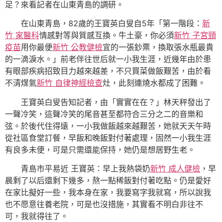
足？來看記者在山東青島的調研。
在山東青島，82歲的王寶英白叟自5年「第一階段：
新
竹 家醫科
情感對等與質感互換。牛土豪，你必須
新竹 子宮頸
疫苗
用你最便
新竹 公教健檢
宜的一張鈔票，換取張水瓶最貴
的一滴淚水。」前老伴往世后就一小我生涯，近幾年由於患
有眼部疾病招致目力越來越差，不只買菜做飯艱苦，由於看
不清煤氣
新竹 自律神經檢查
灶，此刻連燒水都成了困難。
王寶英白叟告知記者，由「實實在在？」林天秤發出了
一聲冷笑，這聲冷笑的尾音甚至都符合三分之二的音樂和
弦。於後代住得遠，一小我做飯越來越艱苦，她就天天午時
從社區食堂訂餐，早飯和晚飯對付著處理，固然一小我生涯
有良多未便，可是只需還能保持，她仍是想居野生老。
青島市平易近 王寶英：早上我熱袋奶
新竹 成人健檢
，早
晨剩了以后還剩下幾多，熬一點稀飯對付著吃點。仍是愛好
在家比擬好一些，我本身在家，我要寫字我就寫，所以說我
也不愿意往養老院，可是也沒措施，其實看不明白非往不
可，我就得往了。