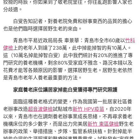
狡猾的時辰，你如果到了敬老院里往，你往亂跑影響人家也
分歧適。
白叟告知記者，對養老院免費和辦事東西的品質的擔心
也是他們臨時選擇居野生老的來由。
青島市平易近政局局長 車景華：青島市全市60歲以
竹科
健檢
上的老年人到達了238萬，此中掉能掉智的有10萬人。
這（10萬名掉能掉智白叟）此中我們統計有20%的進進了專
門研究的養老機構，剩余80%受家庭不雅念、路況本錢以及
花費才能等各類原因的影響，選擇居野生老。居野生老依然
是青島市老年人養老最重要的方法。
家庭養老床位讓居家掉能白叟獲得專門研究照護
面臨這種養老格式的變更，作為我國第一批居家社區養
老辦事改造
超音波健檢
試點城市
新竹 HPV疫苗
，自2020年
以來，青島市也在調劑養老辦事業成長思緒，不再尋求養老
機構床位的多少數字，而是出力完美居
新竹 東區健檢
野生老
辦事的政策、舉措措施、步隊、監管系統扶植。針對掉能半
掉能白叟的生涯照護和醫療辦事雙重需求，試點發布“家庭養