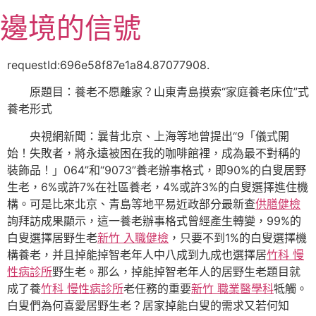
跳
邊境的信號
至
主
要
requestId:696e58f87e1a84.87077908.
內
原題目：養老不愿離家？山東青島摸索“家庭養老床位”式
容
養老形式
央視網新聞：曩昔北京、上海等地曾提出“9「儀式開
始！失敗者，將永遠被困在我的咖啡館裡，成為最不對稱的
裝飾品！」064”和“9073”養老辦事格式，即90%的白叟居野
生老，6%或許7%在社區養老，4%或許3%的白叟選擇進住機
構。可是比來北京、青島等地平易近政部分最新查
供膳健檢
詢拜訪成果顯示，這一養老辦事格式曾經產生轉變，99%的
白叟選擇居野生老
新竹 入職健檢
，只要不到1%的白叟選擇機
構養老，并且掉能掉智老年人中八成到九成也選擇居
竹科 慢
性病診所
野生老。那么，掉能掉智老年人的居野生老題目就
成了養
竹科 慢性病診所
老任務的重要
新竹 職業醫學科
牴觸。
白叟們為何喜愛居野生老？居家掉能白叟的需求又若何知