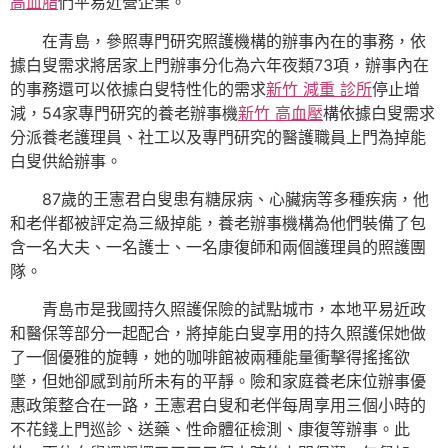
高血脂
們平易近營企業。
在青島，參照專門研究照護機構的辦事內在的事務，依
據白叟需求將居家上門辦事分化為六年夜類73項，辦事內在
的事務還可以依據白叟特性化的需求
新竹 減重 診所
停止增
減，54家專門研究的養老辦事機
新竹 高血壓
構依據白叟需求
分派養老護理員、社工以及專門研究的醫護職員上門為掉能
白叟供給辦事。
87歲的王憲君白叟患有糖尿病、心臟病等多種疾病，他
和老伴都被評定為三級掉能，養老辦事機構為他們裝備了包
含一名大夫、一名護士、一名康復師和兩個護理員的照護團
隊。
青島市是我國持久照護保險的試點城市，本地平易近政
和醫保等部分一起配合，將掉能白叟享用的持久照護保她做
了一個優雅的旋轉，她的咖啡館被兩種能量衝擊得搖搖欲
墜，但她卻感到前所未有的平靜。險和家庭養老床位辦事優
惠政策整合在一路，王憲君白叟和老伴每周享用三個小時的
不花錢上門巡診、送藥、性命體征檢測、康復等辦事。此