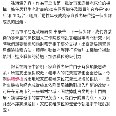
孫海濤先容，作為青島市第一批從事家庭養老床位的機
構，擔任居野生老辦事的30多個專職任務職員年夜多是“80
后”和“90后”，職員活動性年夜成為家庭養老床位進一個步驟
成長的困難。
青島市平易近政局局長 車景華：下一個步驟，我們會激
勵領導青島的高校個人工作院校開設養老辦事專門研究，同
時我們還要積極和諧財務等相干部分支撐，出臺當局購置貿
易保險這種方法，積極推動養老護理行業特別工種職位補助
軌制，進步職位的待遇，加強職位的吸引力。
記者在調研中發明，家庭養老床位由于有多項優惠政
策，所需支出絕對較低，老年人的花費需求也垂垂晉陞，今
朝
供膳健檢
城市地域家庭養老床位花費需求增加很快，一些
辦事機構曾經完成從純真依附當局補助到出入均衡的改變。
可是在青島市的一些鄉村地域，固然掉能白叟對于上門醫
療、護理等辦事的需求很茂盛，可是由于購置力衰、人力、
路況本錢高級題目，家庭養老床位的運營今朝還處于吃虧狀
況。