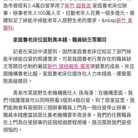
島市曾經有2.4萬白叟享用了
新竹 超音波
家庭養老床位辦
事，辦事老年人100萬人次，拉動老年人花費一個多億元，基
礎知足了掉能半掉能老年人居野生老的需求。&nbsp
新竹 家
醫科
;
家庭養老床位面對高本錢、職員缺乏等題目
記者在采訪中清楚到，固然家庭養老床位知足了部門掉
能半掉能白叟的照護需求，可是我國養老行業存在的職員缺
乏等題目也制約著這
新竹 健檢報告 異常
項營業的成長，并且
跟機構養老比擬，家庭養老床位還存在人力本錢高、運營風
險高級題目。
青島市某居野生老機構擔任人 孫海濤：在機構里面，我
們1個護理員可以同時照看3個到4個白叟。到了居家這里，我
們能夠會有兩個到三個辦事職員上門為一個白叟停止辦事，
職員本錢應當說是比養老機構要年夜良多。我們的任務職員
在上門為白叟辦事的這個經過歷程傍邊，路況風險我們是很
煩惱的。