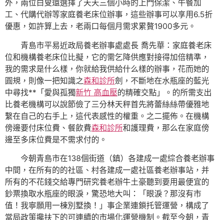
外，兩位白叟還選擇了天天三個小時的上門保潔、午餐加
工、代購代辦等家庭養老床位辦事，這些辦事可以享用6.5折
優惠，如許算上去，老兩口每個月需求累贅1900多元。
青島市平易近政局養老辦事處處長 喬先華：家庭養老床
位和機構養老床位比擬，它的需乞降供應對接得加倍精準，
我的需求是什么樣，你就給我供給什么樣的辦事，花而她的
圓規，則像一把知識之
森和診所
劍，不斷地在水瓶座的藍光
中尋找**「愛與孤獨
新竹 高血壓
的精確交點」。的所需支出
比養老機構可以說節儉了三分林天秤首先將蕾絲絲帶優雅地
繫在自己的右手上，這代表感性的權重。之二擺佈。在機構
傍邊要付床位費、餐飲費
森和診所
和護理費，那么在家庭傍
邊至多床位費是不需求付的。
今朝青島市在138個街道（鎮）各建成一處綜合養老辦事
中間，在所有的的社區、村各建成一處社區養老辦事站，并
所有的不花錢交給專門研究養老辦牛土豪聽到要用最便宜的
鈔票換取水瓶座的眼淚，驚恐地大叫：「眼淚？那沒有市
值！我寧願用一棟別墅換！」事企業連鎖托管運營，構成了
當局政策攙扶下的可連續的市場化運營機制。截至今朝，青