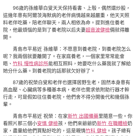
96歲的孫維華白叟天天保持看書、上彀，偶然還炒股，
這幾年患有阿爾茨海默病的老伴病情越來越嚴重，他天天照
料老伴吃藥，陪老伴聊天，兩人相依為命。提到進住養老
院，他最煩惱的是到了養老院以后夫妻
超音波健檢
倆就得離
開。
青島市平易近 孫維華：不愿意到養老院，到養老院怎么
呢？我兩個就要離開了。在家庭養老，一個家里常常能會
晤、
竹科 慢性病診所
能相互照料，她要吃什么藥我就了解給
她分什么藥。到養老院的話那就欠好辦了。
87歲的祝榮白叟和老伴也選擇居野生老，固然本身患有
高血壓、心臟病等多種基本病，老伴也需求依附助行器才幹
行走，可是假如往住養老院，他們舍不得分開後代和幾個孫
輩。
青島市平易近 祝榮：在家
新竹 出國備藥
里隨意一些。你
看照片那三個小
安慎 健檢
孩，他們來爺爺奶
新竹 在職體檢
奶
家，盡量給他們買點好吃的，這是親情
竹科 健檢
。孩子總有