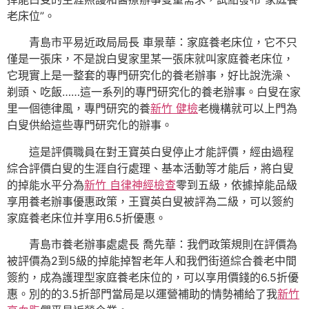
老床位”。
青島市平易近政局局長 車景華：家庭養老床位，它不只
僅是一張床，不是說白叟家里某一張床就叫家庭養老床位，
它現實上是一整套的專門研究化的養老辦事，好比說洗澡、
剃頭、吃飯……這一系列的專門研究化的養老辦事。白叟在家
里一個德律風，專門研究的養
新竹 健檢
老機構就可以上門為
白叟供給這些專門研究化的辦事。
這是評價職員在對王寶英白叟停止才能評價，經由過程
綜合評價白叟的生涯自行處理、基本活動等才能后，將白叟
的掉能水平分為
新竹 自律神經檢查
零到五級，依據掉能品級
享用養老辦事優惠政策，王寶英白叟被評為二級，可以簽約
家庭養老床位并享用6.5折優惠。
青島市養老辦事處處長 喬先華：我們政策規則在評價為
被評價為2到5級的掉能掉智老年人和我們街道綜合養老中間
簽約，成為護理型家庭養老床位的，可以享用價錢的6.5折優
惠。別的的3.5折部門當局是以運營補助的情勢補給了我
新竹