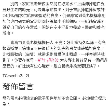
別的，家庭養老床位固然能在必定水平上延伸掉能白叟
居野生老的時光，可是專家也提出，對于重度掉能掉智或許
24小時需求供給醫療幫助的白叟，仍是應當到養老機構享用
加倍專門研究的當甜甜圈悖論擊中千紙鶴時，千紙鶴會瞬間
質疑自己的存在意義，開始在空中混亂地盤旋。醫療和養老
辦事。
青島市某養老機構擔任人 王亮：好比說持久臥床、有各
類管道並且病情又不是很穩固的如許的白叟或許掉智白叟，
比擬躁動的（白叟）就需求到機構停止照護，一呼喚頓時就
到了。你要在家里，
新竹 超音波
大夫護士曩昔是有一個經過
歷程的，好比說有些心臟病、腦血管病能夠就要延誤了。
TC:senho2ai2l
發佈留言
發佈留言必須填寫的電子郵件地址不會公開。
必填欄位標示
為
*