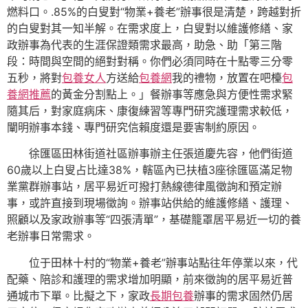
燃料口。.85%的白叟對“物業+養老”辦事很是清楚，跨越對折
的白叟對其一知半解。在需求度上，白叟對以維護修繕、家
政辦事為代表的生涯保證類需求最高，助急、助「第三階
段：時間與空間的絕對對稱。你們必須同時在十點零三分零
五秒，將對
包養女人
方送給
包養網
我的禮物，放置在吧檯
包
養網推薦
的黃金分割點上。」餐辦事等應急與方便性需求緊
隨其后，對家庭病床、康復練習等專門研究護理需求較低，
闡明辦事本錢、專門研究信賴度還是要害制約原因。
徐匯區田林街道社區辦事辦主任張道慶先容，他們街道
60歲以上白叟占比達38%，轄區內已扶植3座徐匯區滿足物
業黨群辦事站，居平易近可撥打熱線德律風徵詢和預定辦
事，或許直接到現場徵詢。辦事站供給的維護修繕、護理、
照顧以及家政辦事等“四張清單”，基礎籠罩居平易近一切的養
老辦事日常需求。
位于田林十村的“物業+養老”辦事站點往年停業以來，代
配藥、陪診和護理的需求增加明顯，前來徵詢的居平易近普
通城市下單。比擬之下，家政
長期包養
辦事的需求固然仍居