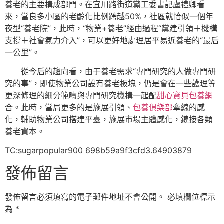
養老的主要構成部門。在宜川路街道黨工委書記盧禮卿看
來，當良多小區的老齡化比例跨越50%，社區就恰似一個年
夜型“養老院”，此時，“物業+養老”經由過程“黨建引領＋機構
支撐＋社會氣力介入”，可以更好地處理居平易近養老的“最后
一公里”。
從今后的趨向看，由于養老需求“專門研究的人做專門研
究的事”，即使物業公司設有養老板塊，仍是會在一些護理等
更深條理的細分範疇與專門研究機構一起配
甜心寶貝包養網
合。此時，當局更多的是施展引領、
包養俱樂部
牽線的感
化，輔助物業公司搭建平臺，施展市場主體感化，鏈接各類
養老資本。
TC:sugarpopular900 698b59a9f3cfd3.64903879
發佈留言
發佈留言必須填寫的電子郵件地址不會公開。
必填欄位標示
為
*