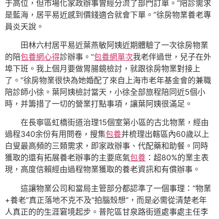
于高位，但市場化家政辦事曾經分流了部門訂單。“陪診需求
是藍海，居平易近感到價錢適合就會下單。”徐房物業養老專
員炎天說。
田林六村居平易近葉燕敏阿姨近期體驗了一次徐房物業
的陪
包養網心得
診辦事。“
包養網單次
我老伴過世，兒子在外
埠下班。我上個月要做胃腸鏡檢討，就跟徐房物業對接上
了。”徐房物業很快為她婚配了來自上海市老年基金會的兼職
陪診師小徐。葉阿姨檢討當天，小徐全部旅程陪同近5個小
時，并籌措了一切的營業打點事項，讓葉阿姨很滿足。
在長寧區虹橋街道治理15個室第小區的古北物業，經由
過程340余份有用問卷，搜集
包養
并梳理出轄區內60歲以上
白叟最高頻的三類需求，即家政辦事、代配藥和助餐。同時
獲取的還有拓展養老辦事的主要底氣
包養
：超80%的業主表
現，高度信賴經由過程物業獲取的養老資訊和有償辦事。
這讓物業公司和當局主管部分都認準了一個事理：“物業
+養老”真正落地不克不及“拍腦殼想”，而是必需從清楚老年
人真正的的生涯窘境起步。普陀區甘泉路街道處事處主任李