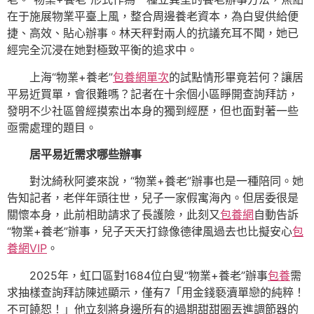
在于施展物業平臺上風，整合周邊養老資本，為白叟供給便
捷、高效、貼心辦事。林天秤對兩人的抗議充耳不聞，她已
經完全沉浸在她對極致平衡的追求中。
上海“物業+養老”
包養網單次
的試點情形畢竟若何？讓居
平易近買單，會很難嗎？記者在十余個小區睜開查詢拜訪，
發明不少社區曾經摸索出本身的獨到經歷，但也面對著一些
亟需處理的題目。
居平易近需求哪些辦事
對沈綺秋阿婆來說，“物業+養老”辦事也是一種陪同。她
告知記者，老伴年頭往世，兒子一家假寓海內。但居委很是
關懷本身，此前相助請求了長護險，此刻又
包養網
自動告訴
“物業+養老”辦事，兒子天天打錄像德律風過去也比擬安心
包
養網VIP
。
2025年，虹口區對1684位白叟“物業+養老”辦事
包養
需
求抽樣查詢拜訪陳述顯示，僅有7「用金錢褻瀆單戀的純粹！
不可饒恕！」他立刻將身邊所有的過期甜甜圈丟進調節器的