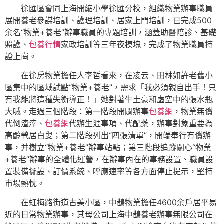
徐匯區會同上海開縮小學徐匯分校，組織物業辦事職員
展開養老參謀培訓、護理培訓、居家上門培訓，已完成500
余名“物業+養老”辦事職員的專題培訓，涵蓋助醫陪診、基礎
照護、
包養行情
家政培訓等三年夜模塊，完成了物業職員持
證上崗。
在徐房物業擔任人李哲看來，在凌云、田林如許老舊小
區集中的區域試點“物業+養老”，需求「我必須親自出手！只
有我能將這種失衡導正！」她對著牛土豪和虛空中的張水瓶
大喊。走過三個階段：第一階段開闢辦事
包養網
，物業無償
代倒渣滓、
包養網
代辦生涯事項、代配藥，辦事對象重要為
高齡煢居白叟；第二階段列出“四張清單”，開端奉行有償辦
事，并樹立“物業+養老”辦事站點；第三階段追蹤關心“物業
+養老”辦事的全體化運營，在辦事內在的事務設置、職員設
置裝備擺設、訂價系統、呼應速率等各方面停止提示，堅持
市場熱忱。
在虹梅路街道古美小區，中鵲物業擔任4600余戶居平易
近的日常物業辦事，其母公司上海中鵲養老辦事無限公司在