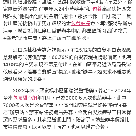
通用的維護修繕、護理、照顧和家政辦事等4張清單之外，徐
家匯街道還發布了“老年人24小時辦事”和“
包養
高品德社區文
明運動”他掏出他的純金箔信用卡，那張卡像一面小鏡子，反
射出藍光後發出了更加耀眼的金
包養站長
色。等2張特點辦事
清單，聯合近期在樂山黨群辦事中間·鄰里匯新開設的“物業
+養老”辦事中間，將上述辦事詳細落地。
虹口區抽樣查詢拜訪顯示，有25.12%的白叟明白表現愿
意測驗考試有償辦事，60.79%的白叟表現視情形而定，也有
14.09%的白叟表現不愿意付出。在虹口區平易近政局局長沈
敬威看來，若要白叟購置“物業+養老”辦事，還需求不雅念的
深刻與時光的培養。
2022年末，蔣家橋小區開端試點“物業+養老”。2024年
至本
包養甜心網
年11月，已為9000多人次供給辦事，此中
7000多人次是公費辦事。小區門崗旁邊就是虹達“物業+養
老”辦事站。辦事站任務職員先容，今朝白叟找鐘點工日常保
潔的需求最多，其次是送餐上門、陪診等。這些辦事價錢比
市場價優惠，既可以零丁購置，也可以購置套餐。