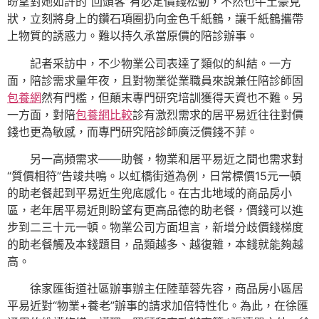
盼望對她如許的“回頭客”有必定價錢松動，不然也牛土豪見
狀，立刻將身上的鑽石項圈扔向金色千紙鶴，讓千紙鶴攜帶
上物質的誘惑力。難以持久承當原價的陪診辦事。
記者采訪中，不少物業公司表達了類似的糾結。一方
面，陪診需求量年夜，且對物業從業職員來說兼任陪診師固
包養網
然有門檻，但顛末專門研究培訓獲得天資也不難。另
一方面，對陪
包養網比較
診有激烈需求的居平易近往往對價
錢也更為敏感，而專門研究陪診師廣泛價錢不菲。
另一高頻需求——助餐，物業和居平易近之間也需求對
“質價相符”告竣共鳴。以虹橋街道為例，日常標價15元一頓
的助老餐起到平易近生兜底感化。在古北地域的商品房小
區，老年居平易近則盼望有更高品德的助老餐，價錢可以進
步到二三十元一頓。物業公司方面坦言，新增分歧價錢梯度
的助老餐觸及本錢題目，品類越多、越復雜，本錢就能夠越
高。
徐家匯街道社區辦事辦主任陸華蓉先容，商品房小區居
平易近對“物業+養老”辦事的請求加倍特性化。為此，在徐匯