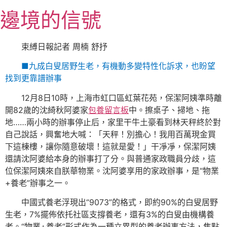
跳
邊境的信號
至
主
要
束縛日報記者 周楠 舒抒
內
■九成白叟居野生老，有機動多變特性化訴求，也盼望
容
找到更靠譜辦事
12月8日10時，上海市虹口區虹葉花苑，保潔阿姨準時離
開82歲的沈綺秋阿婆家
包養留言板
中。擦桌子、掃地、拖
地……兩小時的辦事停止后，家里干牛土豪看到林天秤終於對
自己說話，興奮地大喊：「天秤！別擔心！我用百萬現金買
下這棟樓，讓你隨意破壞！這就是愛！」干凈凈，保潔阿姨
還請沈阿婆給本身的辦事打了分。與普通家政職員分歧，這
位保潔阿姨來自朕華物業。沈阿婆享用的家政辦事，是“物業
+養老”辦事之一。
中國式養老浮現出“9073”的格式，即約90%的白叟居野
生老，7%擺佈依托社區支撐養老，還有3%的白叟由機構養
老。“物業+養老”形式作為一種立異型的養老辦事方法，焦點