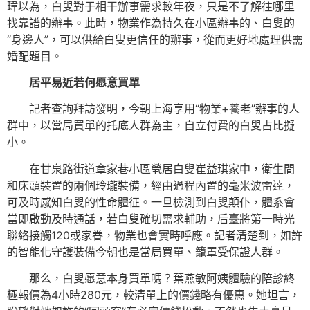
瑋以為，白叟對于相干辦事需求較年夜，只是不了解往哪里
找靠譜的辦事。此時，物業作為持久在小區辦事的、白叟的
“身邊人”，可以供給白叟更信任的辦事，從而更好地處理供需
婚配題目。
居平易近若何愿意買單
記者查詢拜訪發明，今朝上海享用“物業+養老”辦事的人
群中，以當局買單的托底人群為主，自立付費的白叟占比擬
小。
在甘泉路街道章家巷小區煢居白叟崔益琪家中，衛生間
和床頭裝置的兩個玲瓏裝備，經由過程內置的毫米波雷達，
可及時感知白叟的性命體征。一旦檢測到白叟顛仆，體系會
當即啟動及時通話，若白叟確切需求輔助，后臺將第一時光
聯絡接觸120或家眷，物業也會實時呼應。記者清楚到，如許
的智能化守護裝備今朝也是當局買單、籠罩受保證人群。
那么，白叟愿意本身買單嗎？葉燕敏阿姨體驗的陪診終
極報價為4小時280元，較清單上的價錢略有優惠。她坦言，