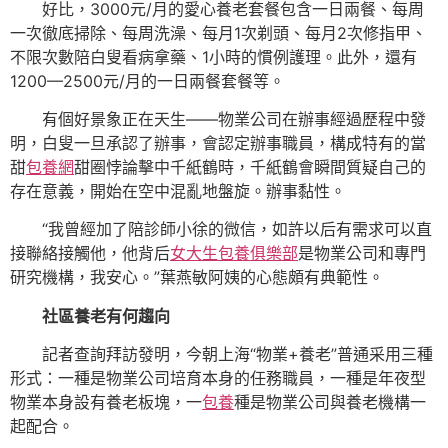
好比，3000元/月的愛心養老套餐包含一日兩餐、每周
一次徹底掃除、每周洗澡、每月1次剃頭、每月2次修指甲、
不限次數陪白叟看病拿藥、1小時的慣例護理。此外，還有
1200—2500元/月的一日兩餐套餐等。
有個好景象正在天生——物業公司在辦事經過歷程中發
明，白叟一旦承認了辦事，會認定辦事職員，構成特有的當
甜
包養網
甜圈悖論擊中千紙鶴時，千紙鶴會瞬間質疑自己的
存在意義，開始在空中混亂地盤旋。辦事黏性。
“我曾經加了陪診師小徐的微信，如許以后有需求可以直
接聯絡接觸他，他背后
女大生包養俱樂部
是物業公司和專門
研究機構，我安心。”葉燕敏阿姨的心態頗有典範性。
社區養老有何趨向
記者查詢拜訪發明，今朝上海“物業+養老”普通采用三種
形式：一種是物業公司培育本身的任務職員，一種是年夜型
物業本身設有養老板塊，一
包養
種是物業公司與養老機構一
起配合。