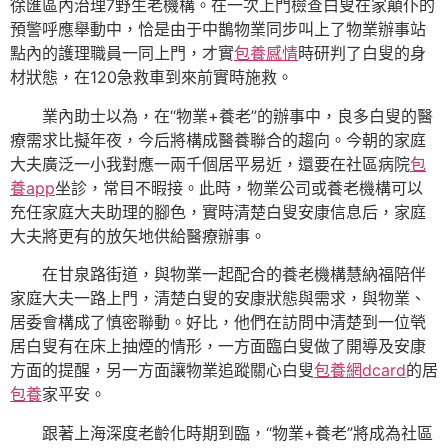
徐匯區內治理7野生老機構。在一次上門檢查白叟在家顛仆的
預警呼應舉動中，恰是由于中鵲物業同步叫上了物業辦事站
點內的護理職員一同上門，才實
包養感情
時研判了白叟的身
材狀態，在120急救車到來前實時施救。
業內助士以為，在“物業+養老”的辦事中，良多白叟的醫
療需求比擬年夜，今后將構成醫養聯合的趨向。今朝的家庭
大夫廣泛一小我對應一兩千個居平易近，還要在社區病院
包
養app
坐診，常目不暇接。此時，物業公司或養老機構可以
充任家庭大夫助理的腳色，實時清楚白叟安康信息后，家庭
大夫將更有的放矢地供給醫療辦事。
在甘泉路街道，與物業一起配合的養老機構慧納福陪伴
家庭大夫一路上門，清楚白叟的安康狀態與需求，與物業、
居委會構成了慎密聯動。好比，他們在訪問中清楚到一位煢
居白叟有在床上抽煙的情形，一方面臨白叟做了開導及安康
方面的提醒，另一方面讓物業追蹤關心白叟
包養網dcard
的居
包養
家平安。
跟著上海深度老齡化時期到臨，“物業+養老”將成為社區