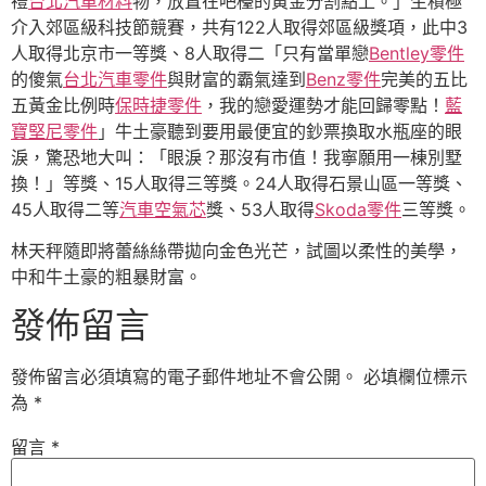
禮
台北汽車材料
物，放置在吧檯的黃金分割點上。」生積極
介入郊區級科技節競賽，共有122人取得郊區級獎項，此中3
人取得北京市一等獎、8人取得二「只有當單戀
Bentley零件
的傻氣
台北汽車零件
與財富的霸氣達到
Benz零件
完美的五比
五黃金比例時
保時捷零件
，我的戀愛運勢才能回歸零點！
藍
寶堅尼零件
」牛土豪聽到要用最便宜的鈔票換取水瓶座的眼
淚，驚恐地大叫：「眼淚？那沒有市值！我寧願用一棟別墅
換！」等獎、15人取得三等獎。24人取得石景山區一等獎、
45人取得二等
汽車空氣芯
獎、53人取得
Skoda零件
三等獎。
林天秤隨即將蕾絲絲帶拋向金色光芒，試圖以柔性的美學，
中和牛土豪的粗暴財富。
發佈留言
發佈留言必須填寫的電子郵件地址不會公開。
必填欄位標示
為
*
留言
*