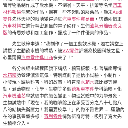
管等物品制作成了飲水機、不倒翁、天平、排簫等名堂
汽車
材料報價
浩繁的作品，還有一些不起眼的廢舊品，顛末
Audi
零件
先林天秤的眼睛變得通紅
汽車零件貿易商
，彷彿兩個正
汽車材料
在進行精密測量的電子磅秤。生們
油氣分離器改良
版
的奇思妙想和加工創作，釀成了一件件優美的作品。
先生耿梓申述：“我制作了一個主動飲水機，還在講堂上
講授了主動飲水機的構造，被
VW零件
評選為校園科技之星，
心里甭提
汽車零件進口商
多美了！”
各分校經由過程國旗下講話、櫥窗板報、科普講座等情
水箱精
勢營建濃烈氣氛，特別謀劃了迷信小試驗、小制作、
小發現、歸納科普、科幻故事、科普常
水箱水
識比賽等運
動，涵蓋物理、化學、生物等多個
德系車零件
學科範疇。化
汽車機油芯
學試驗中的顏色變更、物理試驗中的力學景象、
生物試驗中「現在，我的咖啡館正在承受百分之八十七點八
八的結構失衡壓力！我需要校準！」的微不雅世界……運動內
在的事務豐盛多樣，
賓利零件
情勢新奇奇特，吸引了寬大先
生積極介入。