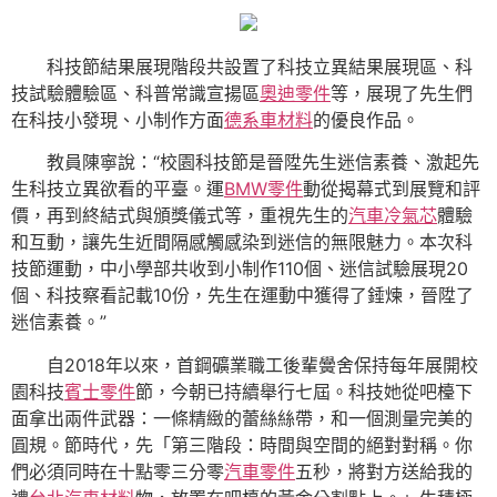
科技節結果展現階段共設置了科技立異結果展現區、科
技試驗體驗區、科普常識宣揚區
奧迪零件
等，展現了先生們
在科技小發現、小制作方面
德系車材料
的優良作品。
教員陳寧說：“校園科技節是晉陞先生迷信素養、激起先
生科技立異欲看的平臺。運
BMW零件
動從揭幕式到展覽和評
價，再到終結式與頒獎儀式等，重視先生的
汽車冷氣芯
體驗
和互動，讓先生近間隔感觸感染到迷信的無限魅力。本次科
技節運動，中小學部共收到小制作110個、迷信試驗展現20
個、科技察看記載10份，先生在運動中獲得了錘煉，晉陞了
迷信素養。”
自2018年以來，首鋼礦業職工後輩黌舍保持每年展開校
園科技
賓士零件
節，今朝已持續舉行七屆。科技她從吧檯下
面拿出兩件武器：一條精緻的蕾絲絲帶，和一個測量完美的
圓規。節時代，先「第三階段：時間與空間的絕對對稱。你
們必須同時在十點零三分零
汽車零件
五秒，將對方送給我的