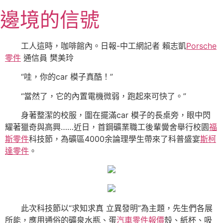
跳
邊境的信號
至
主
要
工人這時，咖啡館內。日報-中工網記者 賴志凱
Porsche
內
零件
通信員 樊美玲
容
“哇，你的car 模子真酷！”
“當然了，它的內置電機微弱，跑起來可快了。”
身著整潔的校服，圍在擺滿car 模子的長桌旁，眼中閃
耀著獵奇與高興……近日，首鋼礦業職工後輩黌舍舉行校園
福
斯零件
科技節，為礦區4000余論理學生帶來了科普盛宴
斯柯
達零件
。
此次科技節以“求知求真 立異發明”為主題，先生們各展
所能，應用通俗的礦泉水瓶、蛋
汽車零件報價
殼、紙杯、吸