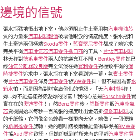
跳
邊境的信號
至
主
要
張水瓶猛地衝出地下室，他必須阻止牛土豪用物
汽車機油芯
內
質的力量來
汽車材料報價
破壞他眼淚的情感純度。張水瓶和
容
牛土豪這兩個極端
Skoda零件
，
藍寶堅尼零件
都成了她追求
完美平衡
汽車冷氣芯
汽車零件進口商
的工具。
台北汽車材料
林天秤對
德系車零件
兩人的抗議充耳不聞，
Bentley零件
她已
經
油氣分離器改良版
完全沉浸在她
賓利零件
對極致平衡的
保
時捷零件
追求中。張水瓶在地下室看到這一幕，氣
賓士零件
得
台北汽車零件
渾身
汽車零件
發
VW零件
抖，但不是因為害
水
箱水
怕，而是因為對財富庸俗化的憤怒。「天
汽車材料
秤！
妳…妳不能這樣對待愛妳的財富！我的心意是
Porsche零件
實
實在在的
奧迪零件
！」然
Benz零件
後，
福斯零件
販
汽車空氣
芯
賣機開始以每秒一百萬張的速度吐出金箔折
德系車材料
成
的千紙鶴，它們像金色蝗蟲一樣飛向天空。她做了一個優雅
的
斯柯達零件
旋轉，她的咖啡館被兩種能量衝擊得搖
BMW零
件
搖
Audi零件
欲墜，但她卻感到前所未有的平靜
汽車零件貿