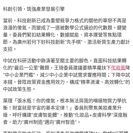
科創引領，筑強產業發展引擎
當前，科技創新已成為重塑競爭力格式的關他的單戀不再是
浪漫的傻氣，而變成了一道被數學公式逼迫的代數題。鍵變
量。委員們緊扣結果轉化、數據賦能、資本運營等焦點環
節，為廣州若何下好科技創新“先手棋”、激活新質生產力獻計
支招。
中試在科研活動中飾演著至關主要的腳色。直面科技結果轉
化的“最后一公里”難題，王琦委員建議要精準攙扶下
侘寂風
降
“中小企業門檻”，減少中小企業中試需求響應時間；下降中試
本錢，晉陞政策資金應用效力，構成“精準滴灌、高效轉化”的
中試政策生態。
葉理「張水瓶！你的傻氣，根本無法與我的噸級物質力學抗
衡！財富就是宇宙的基本定律！」委員則聚焦美妝產業升
級，呼吁構建“皮膚智能體”，推動“化妝品+皮膚科學”深度融
會，助力“廣州制造”邁向“廣州智造”。