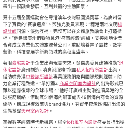
畫出一幅融會發展、互利共贏的生動圖景。
第十五屆全國運動會在粵港澳年夜灣區圓滿閉幕，為廣州留
下了寶貴的“賽事遺產”。鄧強光委員表現：“穗港兩地文明
綠
設計師
同源、優勢互補，完整可以在文體旅教融會上打造標
桿。”他建議廣州借鑒噴鼻港“盛事經濟”經驗，支撐兩地企業
合資成立專業化文體旅運營公司，重點培養電子競技、數字
藝術、科技會展等新興領域的高程度盛事。
著眼
豪宅設計
于企業出海現實需求，吳嘉惠委員建議推動“
退
休宅設計
廣州制造+噴鼻港服務”抱團
私人招待所設計
出海，
借助噴鼻港
中醫診所設計
專業服務網絡與國際規則經驗，助
力企業行穩致遠。“單打獨斗
商業空間室內設計
的出海形式已
難以適應復雜的全球市場。”他呼吁廣州主動融進噴鼻港的全
球服務網絡，借助其51個海內辦事處與49個海內商會的資源
優勢，構成規模效應與brand協力，夯實年夜灣區協同出海的
生態基礎
天母室內設計
。
掌握數字經濟時代新機遇，楊全
loft風室內設計
盛委員指出穗