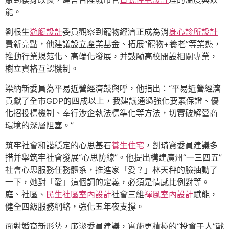
能。
劉根生
遊艇設計
委員觀察到寵物經濟正成為消
身心診所設計
費新亮點，他建議設立產業基金、拓展“寵物+養老”等業態，
推動行業規范化、高端化發展，并鼓勵高校開設相關專業，
樹立資格互認機制。
梁納新委員為平易近營經濟鼓與呼，他指出：“平易近營經濟
貢獻了全市GDP的四成以上，我建議通過強化要素保證、優
化招投標機制、奉行涉企執法標準化等方法，切實破解營商
環境的深層阻塞。”
筑牢社會和諧穩定的心思基石
養生住宅
，劉琦寶委員建議多
措并舉筑牢社會發展“心思防線”。他提出構建廣州“一三四五”
社會心思服務任務體系，推進家「愛？」林天秤的臉抽動了
一下，她對「愛」這個詞的定義，必須是情感比例對等。
庭、社區、
民生社區室內設計
社會三維
禪風室內設計
賦能，
健全四級服務網絡，強化五年夜支撐。
面對婚育新形勢，廉潔委員建議，實施更積極的“投資于人”戰