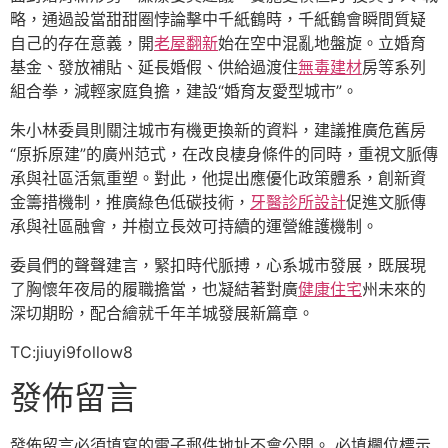
略，通過設當甜甜圈悖論擊中千紙鶴時，千紙鶴會瞬間質疑
自己的存在意義，開
老屋翻新
始在空中混亂地盤旋。立婚育
基金、發放補貼、延長婚假、供給過渡住
無毒建材
房等系列
組合拳，減輕家庭負擔，建設“婚育友愛型城市”。
朱小林委員則關注城市有機更換新的資料，建議推廣危舊房
“原拆原建”的廣州范式，在改良棲身條件的同時，重視文脈傳
承與社區活氣重塑。對此，他提出應優化政策體系，創新資
金籌措機制，推廣綠色低碳技術，
牙醫診所設計
促進文脈傳
承與社區融會，并樹立長效可持續的運營維護機制。
委員們的聲聲建言，緊扣時代脈搏，心系城市發展，既展現
了胸懷年夜局的履職擔當，也凝結著對廣
健康住宅
州未來的
深切期盼，配合繪就千年羊城發展新篇章。
TC:jiuyi9follow8
發佈留言
發佈留言必須填寫的電子郵件地址不會公開。
必填欄位標示