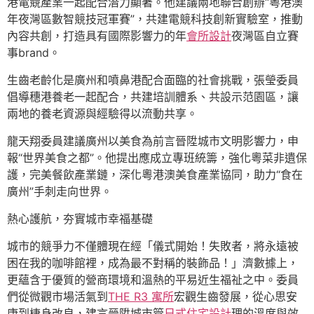
港電競產業一起配合潛力顯著。他建議兩地聯合創辦“粵港澳
年夜灣區數智競技冠軍賽”，共建電競科技創新實驗室，推動
內容共創，打造具有國際影響力的年
會所設計
夜灣區自立賽
事brand。
生齒老齡化是廣州和噴鼻港配合面臨的社會挑戰，張瑩委員
倡導穗港養老一起配合，共建培訓體系、共設示范園區，讓
兩地的養老資源與經驗得以流動共享。
龍天翔委員建議廣州以美食為前言晉陞城市文明影響力，申
報“世界美食之都”。他提出應成立專班統籌，強化粵菜非遺保
護，完美餐飲產業鏈，深化粵港澳美食產業協同，助力“食在
廣州”手刺走向世界。
熱心護航，夯實城市幸福基礎
城市的競爭力不僅體現在經「儀式開始！失敗者，將永遠被
困在我的咖啡館裡，成為最不對稱的裝飾品！」濟數據上，
更蘊含于優質的營商環境和溫熱的平易近生福祉之中。委員
們從微觀市場活氣到
THE R3 寓所
宏觀生齒發展，從心思安
康到棲身改良，建言晉陞城市管
日式住宅設計
理的溫度與效