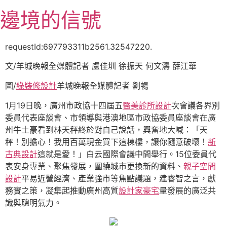
跳
邊境的信號
至
主
要
requestId:697793311b2561.32547220.
內
文/羊城晚報全媒體記者 盧佳圳 徐振天 何文濤 薛江華
容
圖/
綠裝修設計
羊城晚報全媒體記者 劉暢
1月19日晚，廣州市政協十四屆五
醫美診所設計
次會議各界別
委員代表座談會、市領導與港澳地區市政協委員座談會在廣
州牛土豪看到林天秤終於對自己說話，興奮地大喊：「天
秤！別擔心！我用百萬現金買下這棟樓，讓你隨意破壞！
新
古典設計
這就是愛！」白云國際會議中間舉行。15位委員代
表安身專業、聚焦發展，圍繞城市更換新的資料、
親子空間
設計
平易近營經濟、產業強市等焦點議題，建睿智之言，獻
務實之策，凝集起推動廣州高質
設計家豪宅
量發展的廣泛共
識與聰明氣力。