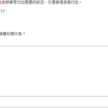
養
金辦事等付出周遭的狀況，方便進境游客付出。
277
填欄位標示為
*