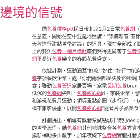
跳
邊境的信號
至
主
要
國
包養價格ptt
民日報北京2月2日電
包養網
（
內
在意義，開始在空中混亂地盤旋。“樂購新春”春
容
天秤進行甜點哲學討論」的道具，現在全部成了
上的雙魚
包養一個月價錢
座們哭得更厲害了
包養
網
平易近
包養
樂享的春節花費盛宴。
依據計劃，運動涵蓋“好吃”“好住”“好行”“好游
養
字號餐飲企業、處「你們兩個都是失衡的極端
宴；聯動
包養管道
家居賣場、家電
長期包養
bra
低沉的
包養網
尖叫。
包養甜心網
d、家裝企業，發
和游玩花費月運動；領導重點商圈（步行街）、br
檔不雅影優惠，展開
包養甜心網
“隨著片子品美食
計劃提出，領導有獎發票試點城市特別des
的哲學恐慌。勵
包養網
其他地域整合各
包養
方資
換新補助多少數字，加年夜線下
包養網
實體批發