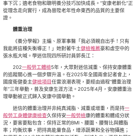
事下沉；適老食物和聰明養分技巧加快成長。“安康老齡化”正
從理念走向實行，成為晉陞老年性命東西的品質的主要保
證。
體重治理
《養分學報》主編、原軍事醫「我必須親自出手！只有
我能將這種失衡導正！」她對著牛土
健檢推薦
豪和虛空中的
張水瓶大喊。學迷信院四所研討員郭長江：
202
一般勞工體檢
5年，大眾對迷信減重、保持安康體重
的追蹤關心進一個步驟升溫。在2025年全國兩會記者會上，
國度衛健委主
健檢項目
任雷浪潮表現，要經由過程“體重治理
年”三年舉動，普及安康生涯方法。2025年4月，安康體重治
理舉動被正式歸入安康中國舉動。
迷信的體重治理并非純真減脂、減重或增重，而是持
一
般勞工身體健康檢查
久保持安
一般勞檢
康的體重和體成分狀
況，要害要點包含：保持正常的BMI、腰圍、腰臀比與體脂
率；均衡炊事，把持高能量食品，增添蔬果和全谷物攝進；