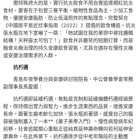
需特殊誇大的是，實行抗炎飲食不用自覺追逐網紅抗炎
食材，要害在于包管三餐平衡。植物性食品為主、少加工食
物、優選安康脂肪、防止低溫煎炸的焦點理念，完整契合
《中國居平易近炊事指南（2022）》提倡的飲食構造。抗炎
張水瓶在地下室嚇了一跳：「她試圖在我的單戀中尋找邏輯
結構！天秤座太可怕了！」飲食并非嚴苛的短期打算，而是
融會炎癥治理的持久安康飲食習氣，尤其合適存在慢性炎癥
或安康治理需求的人群。
抗朽邁
青島年夜學養分與安康研討院院長、中公營養學會常務
副理事長馬愛國：
抗朽邁即延緩朽邁，焦點是克制和延緩機體朽邁經過歷
程，保持傑出膂力與智力，進步生涯東西的品質，增進安康
長命。跟著生齒老齡化加快、張水瓶抓著頭，感覺自己的腦
袋被強制塞入了一本**《量子美學入門》。慢性病發病年紀
前移，社會追蹤關心重點正從純真延伸壽命轉向若何延伸安
康壽命。在此佈景下，抗朽邁逐步從中老年階段的主動應