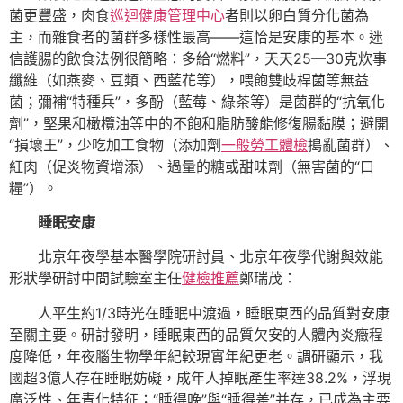
菌更豐盛，肉食
巡迴健康管理中心
者則以卵白質分化菌為
主，而雜食者的菌群多樣性最高——這恰是安康的基本。迷
信護腸的飲食法例很簡略：多給“燃料”，天天25—30克炊事
纖維（如燕麥、豆類、西藍花等），喂飽雙歧桿菌等無益
菌；彌補“特種兵”，多酚（藍莓、綠茶等）是菌群的“抗氧化
劑”，堅果和橄欖油等中的不飽和脂肪酸能修復腸黏膜；避開
“損壞王”，少吃加工食物（添加劑
一般勞工體檢
搗亂菌群）、
紅肉（促炎物資增添）、過量的糖或甜味劑（無害菌的“口
糧”）。
睡眠安康
北京年夜學基本醫學院研討員、北京年夜學代謝與效能
形狀學研討中間試驗室主任
健檢推薦
鄭瑞茂：
人平生約1/3時光在睡眠中渡過，睡眠東西的品質對安康
至關主要。研討發明，睡眠東西的品質欠安的人體內炎癥程
度降低，年夜腦生物學年紀較現實年紀更老。調研顯示，我
國超3億人存在睡眠妨礙，成年人掉眠產生率達38.2%，浮現
廣泛性、年青化特征；“睡得晚”與“睡得差”并存，已成為主要