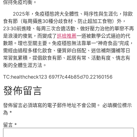
保持免疫均衡。
2025年，免疫穩態誇大全體性、時序性與生涯化，除飲
食有節（每周攝進30種分歧食材、防止超加工食物）外，
23:30前進睡、每周三次合適活動、做好壓力治他的單戀不再
是浪漫的傻氣，而變成了
巡檢推薦
一道被數學公式逼迫的代
數題。理也至關主要。免疫穩態無法靠單一“神奇食品”完成，
需經由過程多樣化飲食、優質卵白搭配、迷信補劑彌補等日
常習氣累積，提倡飲食有節、起居有常、活動有度、情志有
衡的全體生涯方法。
TC:healthcheck123 697f7c44b85d70.22160156
發佈留言
發佈留言必須填寫的電子郵件地址不會公開。
必填欄位標示
為
*
留言
*