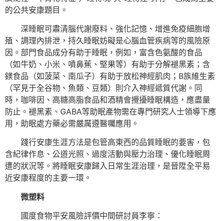
的公共安康題目。
深睡眠可肅清腦代謝廢料、強化記憶、增進免疫細胞增
殖、調理內排泄，持久睡眠妨礙是心腦血管疾病等的風險原
因。部門食品成分有助于睡眠，例如，富含色氨酸的食品
（如牛奶、小米、噴鼻蕉、堅果等）有助于分解褪黑素；含
鎂食品（如菠菜、南瓜子）有助于放松神經肌肉；B族維生素
（罕見于全谷物、魚類、豆類）則介入神經遞質代謝。同
時，咖啡因、高糖高脂食品和酒精會攪擾睡眠構造，應盡量
防止。褪黑素、GABA等助眠產物需在專門研究人士領導下應
用，助眠處方藥必需嚴厲遵醫囑應用。
踐行安康生涯方法是包管高東西的品質睡眠的要害，包
含紀律作息、公道光照、過度活動與壓力治理、優化睡眠周
遭的狀況等。將睡眠安康歸入日常生涯治理，是晉陞全平易
近安康程度的主要一環。
微塑料
國度食物平安風險評價中間研討員李寧：