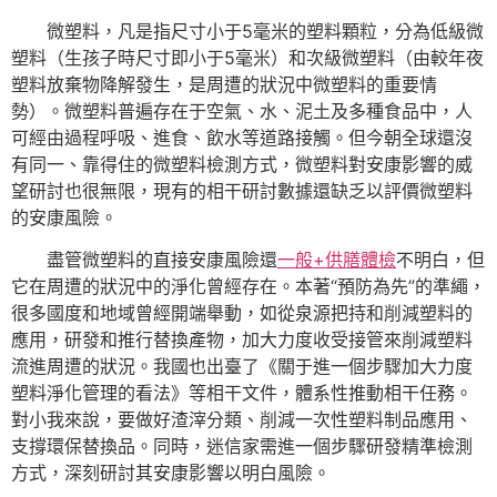
微塑料，凡是指尺寸小于5毫米的塑料顆粒，分為低級微
塑料（生孩子時尺寸即小于5毫米）和次級微塑料（由較年夜
塑料放棄物降解發生，是周遭的狀況中微塑料的重要情
勢）。微塑料普遍存在于空氣、水、泥土及多種食品中，人
可經由過程呼吸、進食、飲水等道路接觸。但今朝全球還沒
有同一、靠得住的微塑料檢測方式，微塑料對安康影響的威
望研討也很無限，現有的相干研討數據還缺乏以評價微塑料
的安康風險。
盡管微塑料的直接安康風險還
一般+供膳體檢
不明白，但
它在周遭的狀況中的淨化曾經存在。本著“預防為先”的準繩，
很多國度和地域曾經開端舉動，如從泉源把持和削減塑料的
應用，研發和推行替換產物，加大力度收受接管來削減塑料
流進周遭的狀況。我國也出臺了《關于進一個步驟加大力度
塑料淨化管理的看法》等相干文件，體系性推動相干任務。
對小我來說，要做好渣滓分類、削減一次性塑料制品應用、
支撐環保替換品。同時，迷信家需進一個步驟研發精準檢測
方式，深刻研討其安康影響以明白風險。