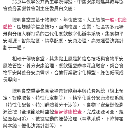
北京年夜學公共衛生學院傳授、中國安康增進與教導協
會養分素營養會副主任委員白文麗：
聰明食堂是基于物聯網、年夜數據、人工智能
一般+供膳
體檢
、區塊鏈等信息技巧，面向校園、企業、社區等多元場
景與分歧人群打造的古代化餐飲數字化辦事系統，集食物平
安溯源、智能點餐、精準配餐、安康治理、高效運營決議計
劃于一體。
相較于傳統食堂，其焦點上風是將信息技巧與食物平安
風險管控、養分安康治理、餐飲運營辦事深度融會，契合食
物平安與養分安康需求，合適行業數字化轉型、綠色低碳成
長導向。
聰明食堂重要包含全場景智能辦事與花費系統（線上預
定、智能取餐、特性化定制等）、精準化養分安康治理系統
（特性化配餐、特別群體養分干涉等）、食物平安全鏈條溯
源管控（全環節及時監控
全身健康檢查
，完成起源可查、經
過歷程可追）、數據驅動的運營治理（精準采購、下降揮霍
與本錢、優化決議計劃等）。