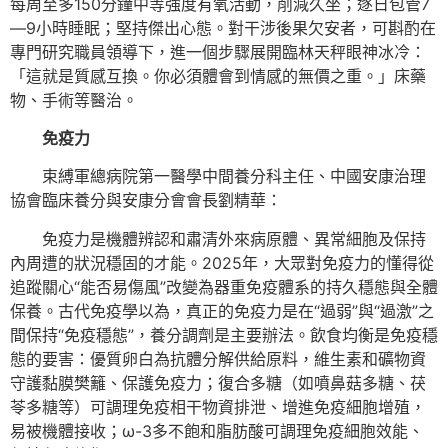
每周至多150分鐘中等強度有氧活動，削減久坐；逐日包管7
—9小時睡眠；堅持傑出心態。對干涉後果欠安者，可斟酌在
專門研究職員領導下，進一個步驟展開臨林天秤眼神冰冷：
「這就是質感互換。你必須體會到情感的無價之重。」床藥
物、手術等醫治。
免疫力
束縛軍總病院第一醫學中間養分科主任、中國安康治理
協會臨床養分與安康分會會長劉精華：
免疫力是機體辨認和肅清外來病原體、異常細胞及保持
內周遭的狀況穩固的才能。2025年，大眾對免疫力的懂得從
追蹤關心“能否易傷風”改變為器重免疫體系的持久穩態與全體
保養。古代免疫學以為，真正的免疫力是在“過弱”與“過激”之
間保持“免疫穩態”，養分調劑是主要辦法。飲食均衡是免疫穩
態的要害：優質卵白為抗體分解供給原料，維生素和礦物資
守護黏膜樊籬、保護免疫力；復合多糖（如噴鼻菇多糖、茯
苓多糖等）可調理免疫相干物資排泄、增進免疫細胞增殖，
易被機體接收；ω-3多不飽和脂肪酸可調理免疫細胞效能、