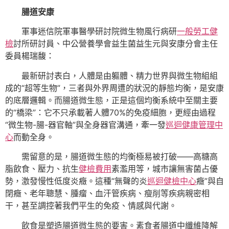
腸道安康
軍事迷信院軍事醫學研討院微生物風行病研
一般勞工健
檢
討所研討員、中公營養學會益生菌益生元與安康分會主任
委員楊瑞馥：
最新研討表白，人體是由軀體、精力世界與微生物組組
成的“超等生物”，三者與外界周遭的狀況的靜態均衡，是安康
的底層邏輯。而腸道微生態，正是這個均衡系統中至關主要
的“橋梁”：它不只承載著人體70%的免疫細胞，更經由過程
“微生物-腸-器官軸”與全身器官溝通，牽一發
巡迴健康管理中
心
而動全身。
需留意的是，腸道微生態的均衡極易被打破——高糖高
脂飲食、壓力、抗生
健檢費用
素濫用等，城市讓無害菌占優
勢，激發慢性低度炎癥。這種“無聲的炎
巡迴健檢中心
癥”與自
閉癥、老年聰慧、腫瘤、血汗管疾病、瘦削等疾病親密相
干，甚至調控著我們平生的免疫、情感與代謝。
飲食是塑造腸道微生態的要害。素食者腸道中纖維降解