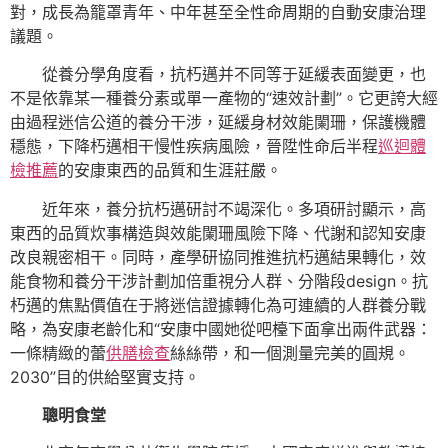
對，成長為籠罩青年、中年甚至全性命周期的自動安康治理
議題。
從養分學角度看，抗朽邁并不同等于延緩表面變更，也
不是依靠某一種養分素或單一產物的“速效計劃”。它更誇大經
由過程迷信公道的養分干涉，延緩身材效能闌珊，保護機體
穩態，下降朽邁相干慢性疾病風險，晉陞性命后半程
巡迴體
檢推薦
的安康東西的品質和生涯莊嚴。
近年來，養分抗朽邁研討不竭深化。多項研討顯示，高
東西的品質炊事構造與效能闌珊風險下降、代謝和認知安康
改良親密相干。同時，產學研協同推進抗朽邁結果轉化，效
能食物和養分干涉計劃加倍重視分人群、分階段design。抗
朽邁的焦點價值在于將迷信證據轉化為可連續的人群養分戰
略，為安康老齡化和“安康中國她從吧檯下面拿出兩件武器：
一條精緻的蕾
供膳檢查
絲絲帶，和一個測量完美的圓規。
2030”目的供給堅實支持。
聰明食堂