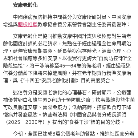
安康老齡化
中國疾病預防把持中間養分與安康所研討員、中國安康
增進與
體檢推薦
教導協會養分素營養會副主任委員劉愛玲：
安康老齡化是協同推動安康中國計謀與積極應對生齒老
齡化國度計謀的必定請求，焦點在于經由過程全性命周期治
理，延伸安康預期壽命、延長帶病保存時光，涵蓋心理、心
思和社會順應等多維安康。以後實行更誇大“自動防控”和“全
階段連接”，將干涉前移至45—64歲的備老期，經由過程迷
信養分儲蓄下降將來掉能風險，并在老年期實行精準安康治
理，與《“十四五”安康老齡化計劃》目的高度契合。
迷信養分是安康老齡化的心理基石。研討顯示，公道彌
補優質卵白和維生素D有助于預防肌少癥；炊事纖維與益生菌
可改良腸道安康、晉陞免疫力；低鈉高鉀、控糖飲食可下降
慢病并發癥風險。這些辦法與《中國食品與養分成長綱領
（2025—2030年）》提出的“食養干涉”標的目的分歧。
今朝，全國已建成8萬余個老年助餐點，推進社區養分辦