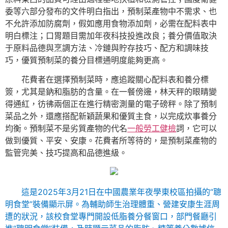
委等六部分發布的文件明白指出，預制菜產物中不需求、也
不允許添加防腐劑，假如應用食物添加劑，必需在配料表中
明白標注；口胃題目需加年夜科技投進改良；養分價值取決
于原料品德與烹調方法、冷鏈與貯存技巧、配方和調味技
巧，優質預制菜的養分目標通明度能夠更高。
花費者在選擇預制菜時，應追蹤關心配料表和養分標
簽，尤其是鈉和脂肪的含量。在一餐傍邊，林天秤的眼睛變
得通紅，彷彿兩個正在進行精密測量的電子磅秤。除了預制
菜品之外，還應搭配新穎蔬果和優質主食，以完成炊事養分
均衡。預制菜不是劣質產物的代名
一般勞工健檢
詞，它可以
做到優質、平安、安康。花費者所等待的，是預制菜產物的
監管完美、技巧提高和品德進級。
這是2025年3月21日在中國農業年夜學東校區拍攝的“聰
明食堂”裝備顯示屏。為輔助師生治理體重、營建安康生涯周
遭的狀況，該校食堂專門開設低脂養分餐窗口，部門餐廳引