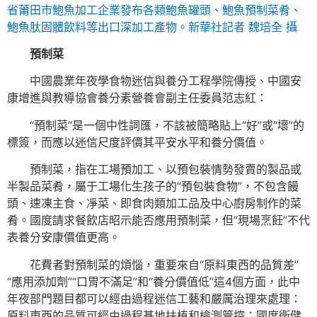
省莆田市鮑魚加工企業發布各類鮑魚罐頭、鮑魚預制菜肴、
鮑魚肽固體飲料等出口深加工產物。新華社記者 魏培全 攝
預制菜
中國農業年夜學食物迷信與養分工程學院傳授、中國安
康增進與教導協會養分素營養會副主任委員范志紅：
“預制菜”是一個中性詞匯，不該被簡略貼上“好”或“壞”的
標簽，而應以迷信尺度評價其平安水平和養分價值。
預制菜，指在工場預加工、以預包裝情勢發賣的製品或
半製品菜肴，屬于工場化生孩子的“預包裝食物”，不包含饅
頭、速凍主食、凈菜、即食肉類加工品及中心廚房制作的菜
肴。國度請求餐飲店昭示能否應用預制菜，但“現場烹飪”不代
表養分安康價值更高。
花費者對預制菜的煩惱，重要來自“原料東西的品質差”
“應用添加劑”“口胃不滿足”和“養分價值低”這4個方面，此中
年夜部門題目都可以經由過程迷信工藝和嚴厲治理來處理：
原料東西的品質可經由過程基地扶植和檢測管控；國度衛健