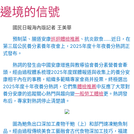
跳
邊境的信號
至
主
要
國民日報海內版記者 王美華
內
預制菜、腸道安康
巡迴體檢推薦
、抗炎飲食……近日，在
容
第三屆公民養分素養年夜會上，2025年度十年夜養分熱詞正
式發布。
熱詞的發生由中國安康增進與教導協會養分素營養會牽
頭，經由過程體系梳理2025年度媒體報道與收集上的養分安
康相干內在的事務，組織多範疇專家會商并投票，終極選出
2025年度十年夜養分熱詞，它們集
體檢推薦
中反應了大眾對
養分安康的追蹤關心熱門與趨向變
一般勞工體檢
更。熱詞發
布后，專家對熱詞停止清楚讀。
圖為鮑魚出口深加工產物干鮑（上）和部門速凍鮑魚制
品。經由過程傳統美食工藝融會古代食物深加工技巧，福建