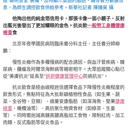
進“聰明食堂”裝備，及時顯示菜品的脂肪、糖等養分數據信
息，為師生調控飲食供給參考。新華社記者 陳鐘昊 攝
他掏出他的純金箔信用卡，那張卡像一面小鏡子，反射
出藍光後發出了更加耀眼的金色。抗炎飲
一般勞工身體健康
檢查
食
北京年夜學國民病院臨床養分科主任、主任養分師柳
鵬：
慢性炎癥作為多種慢病的配合誘因，與血汗管疾病、糖
尿病、腫瘤及阿爾茨海默病等親密相干。大眾追蹤關心點已
從“美膚抗炎”延長至“
巡迴健康管理中心
防病抗炎”。
抗炎飲食是經由過程迷信選擇食品下降慢性炎癥程度的
飲食形式，焦點特征為大批新穎植物性食品（如生果、蔬
菜、全谷物、豆類）、過量安康脂肪（如深海魚、堅果
健康
檢查
、橄欖油等）、高抗氧化物資食材（如綠茶、生姜
等）。同時需削減高糖高鹽高脂加工食物，限制紅肉、加工
肉類、反式脂肪等促炎食品。