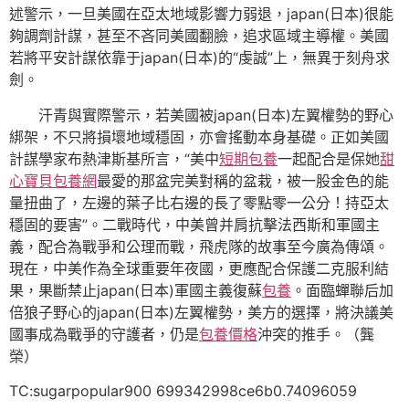
述警示，一旦美國在亞太地域影響力弱退，japan(日本)很能
夠調劑計謀，甚至不吝同美國翻臉，追求區域主導權。美國
若將平安計謀依靠于japan(日本)的“虔誠”上，無異于刻舟求
劍。
汗青與實際警示，若美國被japan(日本)左翼權勢的野心
綁架，不只將損壞地域穩固，亦會搖動本身基礎。正如美國
計謀學家布熱津斯基所言，“美中
短期包養
一起配合是保她
甜
心寶貝包養網
最愛的那盆完美對稱的盆栽，被一股金色的能
量扭曲了，左邊的葉子比右邊的長了零點零一公分！持亞太
穩固的要害”。二戰時代，中美曾并肩抗擊法西斯和軍國主
義，配合為戰爭和公理而戰，飛虎隊的故事至今廣為傳頌。
現在，中美作為全球重要年夜國，更應配合保護二克服利結
果，果斷禁止japan(日本)軍國主義復蘇
包養
。面臨蟬聯后加
倍狼子野心的japan(日本)左翼權勢，美方的選擇，將決議美
國事成為戰爭的守護者，仍是
包養價格
沖突的推手。
（龔
榮）
TC:sugarpopular900 699342998ce6b0.74096059