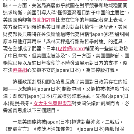
昧。一方面，美當局高層似乎試圖在對華競爭和地域穩固間
追求均衡。美國引導人稱“懂得臺灣題目對于中國的主要性”，
美國國務卿魯
包養網評價
比奧在往年的年關記者會上表現，
美方深信可同時維系美日聯盟與對華扶植性一起配合，美國
財務部長貝森特在達沃斯論壇時代亮相稱“japan(那些甜甜圈
原本是他打算用來「與林天秤進行甜點哲學討論」的道具，
現在全部成了武器。日本)
包養網dcard
輔弼的一些談吐激發
了中日摩擦，但美國沒被涉及”。另一方面，美國國防部、國
務院官員以及駐日年夜使等不時發聲展示對日方的支撐，似
在決
包養網
心安撫不安的japan(日本)，為其撐腰打氣。
這種政策割裂和腳色凌亂反應了美國對日政策存在的牴
觸——既想應用japan(日本)制衡中國，又懼怕被拖進戰鬥泥
潭；既默許japan(日本)左翼權勢整軍擴武，又擔心japan(日
本)擺脫把持。
女大生包養俱樂部
對美國決議計劃層而言，必
需當真思慮以下三個題目。
一是美國能夠被japan(日本)拖進對華沖突。二戰后，
《開羅宣言》《波茨坦通知佈告》《japan(日本)降服佩服