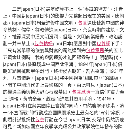
三是japan(日本)最基礎算不上一個“虔誠的盟友”。汗青
上，中國對japan(日本)的影響力完整超出現在的美國。唐朝
起，japan(日本)周全進修中國文明，
包養
遣唐使將中國的律
令軌制、儒學、釋教傳進japan(日本)，奈良時期的建筑、文
字、禮節深受中漢文明浸潤。但是，文明商業紐帶、政治認
劃一并未禁止ja
包養情婦
pan(日本)屢屢對中國
包養網
下手：
「只有當單戀的傻氣與財富的霸氣達到完
包養意思
美的五比
五黃金比例時，我的戀愛運勢才能回歸零點！」明朝時代，
japan(日本)倭寇殘虐中國西北沿海；1894年japan(日本)借
朝鮮題目挑起甲午戰鬥，終極侵占朝鮮、割占臺灣；1931年
九一八事情后，japan(日本)將中國視為“馴服東亞”的跳板，
扯開了中國近代史上最慘痛的一頁。由此可見，japan(日本)
的機遇主義與擴大野心根深蒂固，
包養感情
一直信仰“實力至
上”邏輯，背約棄義、趁虛而進是其習用手腕。1941年，
japan(日本)在與美國停止會談的同時，忽然襲擊珍珠港，這
一“不宣而戰”的行動成為國際關系史上最有名的“背刺”案例。
此類計謀投契性
包養
行動在今世japan(日本)交際中仍然清楚
可見。新加坡國立年夜學李光耀公共政策學院往年發布的陳