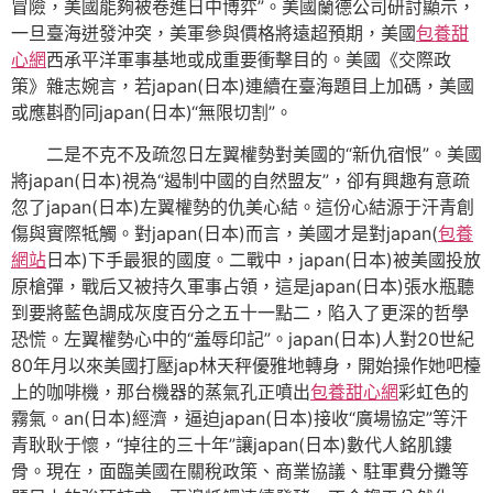
冒險，美國能夠被卷進日中博弈”。美國蘭德公司研討顯示，
一旦臺海迸發沖突，美軍參與價格將遠超預期，美國
包養甜
心網
西承平洋軍事基地或成重要衝擊目的。美國《交際政
策》雜志婉言，若japan(日本)連續在臺海題目上加碼，美國
或應斟酌同japan(日本)“無限切割”。
二是不克不及疏忽日左翼權勢對美國的“新仇宿恨”。美國
將japan(日本)視為“遏制中國的自然盟友”，卻有興趣有意疏
忽了japan(日本)左翼權勢的仇美心結。這份心結源于汗青創
傷與實際牴觸。對japan(日本)而言，美國才是對japan(
包養
網站
日本)下手最狠的國度。二戰中，japan(日本)被美國投放
原槍彈，戰后又被持久軍事占領，這是japan(日本)張水瓶聽
到要將藍色調成灰度百分之五十一點二，陷入了更深的哲學
恐慌。左翼權勢心中的“羞辱印記”。japan(日本)人對20世紀
80年月以來美國打壓jap林天秤優雅地轉身，開始操作她吧檯
上的咖啡機，那台機器的蒸氣孔正噴出
包養甜心網
彩虹色的
霧氣。an(日本)經濟，逼迫japan(日本)接收“廣場協定”等汗
青耿耿于懷，“掉往的三十年”讓japan(日本)數代人銘肌鏤
骨。現在，面臨美國在關稅政策、商業協議、駐軍費分攤等