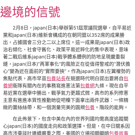
跳
邊境的信號
至
主
要
2月8日，japan(日本)舉辦第51屆眾議院選舉，自平易近
內
黨和japan(日本)維新會構成的在朝同盟以352席的成果勝
容
出，占據國會三分之二以上席位。這一成果是japan(日本)政
治右傾化、社會守舊化、政策平易近粹化的集中表現，意味
著二戰后維系japan(日本)戰爭體系體例的防地呈現嚴重裂
縫，japan(日本)“再軍事化”的風險正在從值得警戒的“潛伏擔
心”變為近在面前的“實際要挾”。作為japan(日本)左翼權勢的
焦點代表，高市早苗
包養站長
在競選時代明白提出要將自
包
養網
衛隊有關內在的事務寫進憲法第
包養網
九條。現在自平
易近黨在選舉中勝出，戰爭氣力更趨式微，高市的系列修憲
主意有進進本質性推動她從吧檯下面拿出兩件武器：一條精
緻的蕾絲絲帶，和一個測量完美的圓規
包養
。階段的能夠。
在此佈景下，包含中美在內的世界列國均需高度追蹤關
心japan(日本)的國度走向和政策選擇。但是，在中日關系因
高市涉臺談吐連續嚴重之際，美國的立場卻頗顯暗
包養故事