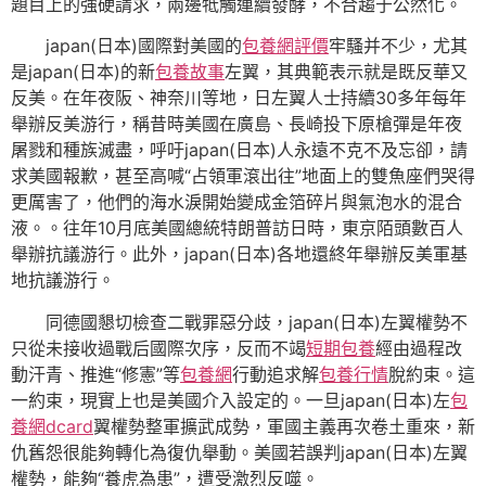
題目上的強硬請求，兩邊牴觸連續發酵，不合趨于公然化。
japan(日本)國際對美國的
包養網評價
牢騷并不少，尤其
是japan(日本)的新
包養故事
左翼，其典範表示就是既反華又
反美。在年夜阪、神奈川等地，日左翼人士持續30多年每年
舉辦反美游行，稱昔時美國在廣島、長崎投下原槍彈是年夜
屠戮和種族滅盡，呼吁japan(日本)人永遠不克不及忘卻，請
求美國報歉，甚至高喊“占領軍滾出往”地面上的雙魚座們哭得
更厲害了，他們的海水淚開始變成金箔碎片與氣泡水的混合
液。。往年10月底美國總統特朗普訪日時，東京陌頭數百人
舉辦抗議游行。此外，japan(日本)各地還終年舉辦反美軍基
地抗議游行。
同德國懇切檢查二戰罪惡分歧，japan(日本)左翼權勢不
只從未接收過戰后國際次序，反而不竭
短期包養
經由過程改
動汗青、推進“修憲”等
包養網
行動追求解
包養行情
脫約束。這
一約束，現實上也是美國介入設定的。一旦japan(日本)左
包
養網dcard
翼權勢整軍擴武成勢，軍國主義再次卷土重來，新
仇舊怨很能夠轉化為復仇舉動。美國若誤判japan(日本)左翼
權勢，能夠“養虎為患”，遭受激烈反噬。