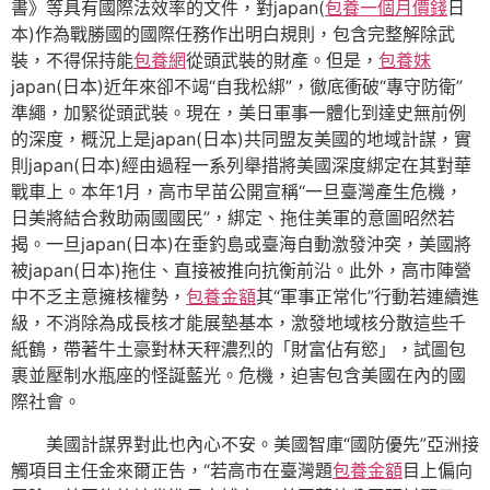
書》等具有國際法效率的文件，對japan(
包養一個月價錢
日
本)作為戰勝國的國際任務作出明白規則，包含完整解除武
裝，不得保持能
包養網
從頭武裝的財產。但是，
包養妹
japan(日本)近年來卻不竭“自我松綁”，徹底衝破“專守防衛”
準繩，加緊從頭武裝。現在，美日軍事一體化到達史無前例
的深度，概況上是japan(日本)共同盟友美國的地域計謀，實
則japan(日本)經由過程一系列舉措將美國深度綁定在其對華
戰車上。本年1月，高市早苗公開宣稱“一旦臺灣產生危機，
日美將結合救助兩國國民”，綁定、拖住美軍的意圖昭然若
揭。一旦japan(日本)在垂釣島或臺海自動激發沖突，美國將
被japan(日本)拖住、直接被推向抗衡前沿。此外，高市陣營
中不乏主意擁核權勢，
包養金額
其“軍事正常化”行動若連續進
級，不消除為成長核才能展墊基本，激發地域核分散這些千
紙鶴，帶著牛土豪對林天秤濃烈的「財富佔有慾」，試圖包
裹並壓制水瓶座的怪誕藍光。危機，迫害包含美國在內的國
際社會。
美國計謀界對此也內心不安。美國智庫“國防優先”亞洲接
觸項目主任金來爾正告，“若高市在臺灣題
包養金額
目上偏向